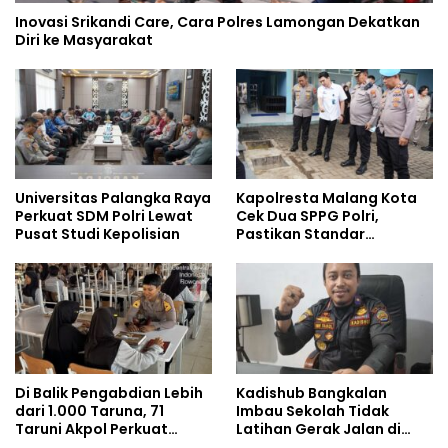
Inovasi Srikandi Care, Cara Polres Lamongan Dekatkan
Diri ke Masyarakat
Universitas Palangka Raya
Kapolresta Malang Kota
Perkuat SDM Polri Lewat
Cek Dua SPPG Polri,
Pusat Studi Kepolisian
Pastikan Standar
Pemenuhan Gizi dan
Pengelolaan Limbah
Berjalan Optimal
Di Balik Pengabdian Lebih
Kadishub Bangkalan
dari 1.000 Taruna, 71
Imbau Sekolah Tidak
Taruni Akpol Perkuat
Latihan Gerak Jalan di
Pembentukan Karakter
Jalan Raya