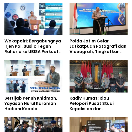
Siswa Sekolah Rakyat
Wakapolri: Bergabungnya
Polda Jatim Gelar
Irjen Pol. Susilo Teguh
Latkatpuan Fotografi dan
Raharjo ke UBISA Perkuat
Videografi, Tingkatkan
Jejaring Nasional Pusat
Kompetensi Personel di
Studi Kepolisian
Era Digital
Sertijab Penuh Khidmah,
Kadiv Humas: Riau
Yayasan Nurul Karomah
Pelopori Pusat Studi
Hadiahi Kepala
Kepolisian dan
Demisioner Voucher
Lingkungan, Green
Umrah
Policing Masuki Babak
Baru