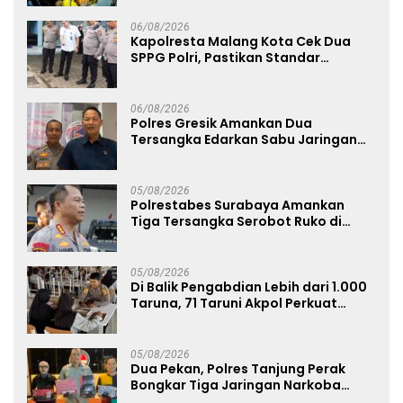
06/08/2026
Kapolresta Malang Kota Cek Dua
SPPG Polri, Pastikan Standar
Pemenuhan Gizi dan Pengelolaan
Limbah Berjalan Optimal
06/08/2026
Polres Gresik Amankan Dua
Tersangka Edarkan Sabu Jaringan
Bangkalan
05/08/2026
Polrestabes Surabaya Amankan
Tiga Tersangka Serobot Ruko di
Ngagel
05/08/2026
Di Balik Pengabdian Lebih dari 1.000
Taruna, 71 Taruni Akpol Perkuat
Pembentukan Karakter Siswa
Sekolah Rakyat
05/08/2026
Dua Pekan, Polres Tanjung Perak
Bongkar Tiga Jaringan Narkoba
22,76 Gram Sabu dan Pil Ekstasi