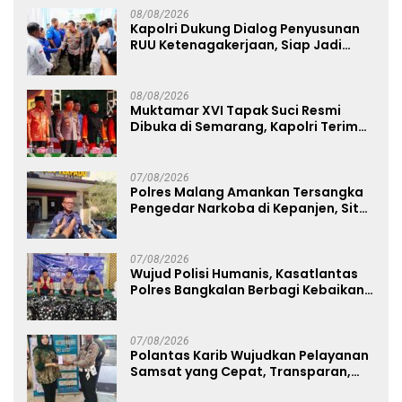
08/08/2026
Kapolri Dukung Dialog Penyusunan
RUU Ketenagakerjaan, Siap Jadi
Jembatan Aspirasi Buruh
08/08/2026
Muktamar XVI Tapak Suci Resmi
Dibuka di Semarang, Kapolri Terima
Anugerah Anggota Kehormatan
07/08/2026
Polres Malang Amankan Tersangka
Pengedar Narkoba di Kepanjen, Sita
Sabu 96 Gram dan Ganja 131 Gram
07/08/2026
Wujud Polisi Humanis, Kasatlantas
Polres Bangkalan Berbagi Kebaikan
Lewat Jumat Berkah di Masjid Syekh
Ahmad Ibrahim
07/08/2026
Polantas Karib Wujudkan Pelayanan
Samsat yang Cepat, Transparan,
dan Humanis