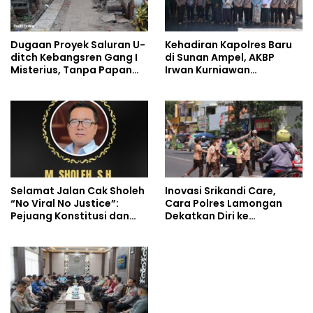
Dugaan Proyek Saluran U-
Kehadiran Kapolres Baru
ditch Kebangsren Gang I
di Sunan Ampel, AKBP
Misterius, Tanpa Papan
Irwan Kurniawan
Nama: Penunjukan
Teguhkan Sinergi Polri dan
Langsung Apa Liar?
Ulama
Selamat Jalan Cak Sholeh
Inovasi Srikandi Care,
“No Viral No Justice”:
Cara Polres Lamongan
Pejuang Konstitusi dan
Dekatkan Diri ke
Suara Rakyat Kecil
Masyarakat