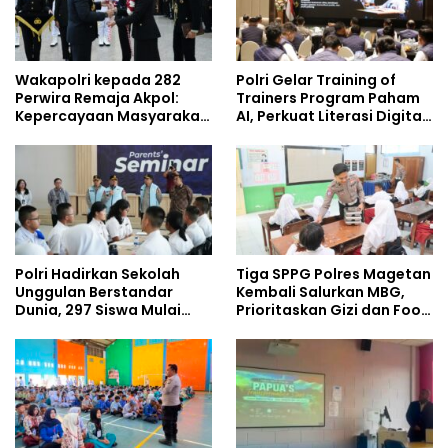
Wakapolri kepada 282
Polri Gelar Training of
Perwira Remaja Akpol:
Trainers Program Paham
Kepercayaan Masyarakat
AI, Perkuat Literasi Digital
Dibangun dari Integritas
Pelajar
Polri Hadirkan Sekolah
Tiga SPPG Polres Magetan
Unggulan Berstandar
Kembali Salurkan MBG,
Dunia, 297 Siswa Mulai
Prioritaskan Gizi dan Food
Tempati Kampus
Safety