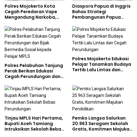
Polres Mojokerto Kota
Diaspora Papua di Inggris
Cegah Peredaran Vape
Bahas Strategi
Mengandung Narkoba,
Pembangunan Papua
Gencarkan Sosialisasi di
bersama Mahasiswa
Kalangan Remaja
Doktoral Internasional
Polres Mojokerto Edukasi
Pelajar Tanamkan Budaya
Polres Pelabuhan Tanjung
Tertib Lalu Lintas dan
Perak Berikan Edukasi
Cegah Perundungan
Cegah Perundungan dan
Bijak Bermedia Sosial
kepada Pelajar MPLS
Tinjau MPLS Hari Pertama,
Pemko Langsa Salurkan
Bupati Aceh Tamiang
20.963 Seragam Sekolah
Intruksikan Sekolah Bebas
Gratis, Komitmen Majukan
Perundungan
Pendidikan