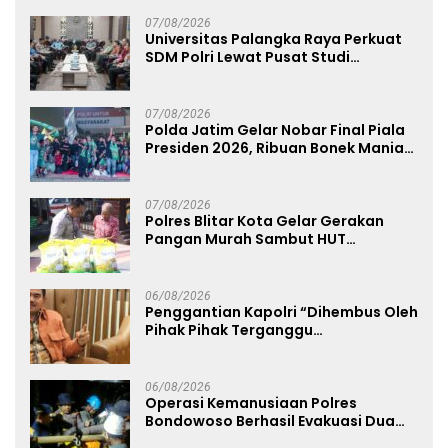
07/08/2026
Universitas Palangka Raya Perkuat
SDM Polri Lewat Pusat Studi
Kepolisian
07/08/2026
Polda Jatim Gelar Nobar Final Piala
Presiden 2026, Ribuan Bonek Mania
Dukung Persebaya dari Lapangan
Mapolda
07/08/2026
Polres Blitar Kota Gelar Gerakan
Pangan Murah Sambut HUT
Kemerdekaan RI ke-81
06/08/2026
Penggantian Kapolri “Dihembus Oleh
Pihak Pihak Terganggu
Kenyamanannya”
06/08/2026
Operasi Kemanusiaan Polres
Bondowoso Berhasil Evakuasi Dua
Jenazah di Gunung Piramid