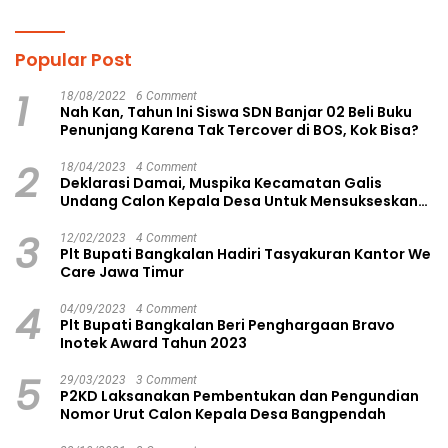
Popular Post
1
18/08/2022
6 Comment
Nah Kan, Tahun Ini Siswa SDN Banjar 02 Beli Buku
Penunjang Karena Tak Tercover di BOS, Kok Bisa?
2
18/04/2023
4 Comment
Deklarasi Damai, Muspika Kecamatan Galis
Undang Calon Kepala Desa Untuk Mensukseskan
Pilkades Aman dan Damai
3
12/02/2023
4 Comment
Plt Bupati Bangkalan Hadiri Tasyakuran Kantor We
Care Jawa Timur
4
04/09/2023
4 Comment
Plt Bupati Bangkalan Beri Penghargaan Bravo
Inotek Award Tahun 2023
5
29/03/2023
3 Comment
P2KD Laksanakan Pembentukan dan Pengundian
Nomor Urut Calon Kepala Desa Bangpendah