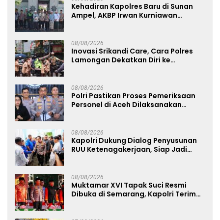
Kehadiran Kapolres Baru di Sunan
Ampel, AKBP Irwan Kurniawan
Teguhkan Sinergi Polri dan Ulama
08/08/2026
Inovasi Srikandi Care, Cara Polres
Lamongan Dekatkan Diri ke
Masyarakat
08/08/2026
Polri Pastikan Proses Pemeriksaan
Personel di Aceh Dilaksanakan
Secara Profesional dan Transparan
08/08/2026
Kapolri Dukung Dialog Penyusunan
RUU Ketenagakerjaan, Siap Jadi
Jembatan Aspirasi Buruh
08/08/2026
Muktamar XVI Tapak Suci Resmi
Dibuka di Semarang, Kapolri Terima
Anugerah Anggota Kehormatan