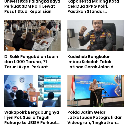
Universitas Palangka Raya
Kapolresta Malang Kota
Perkuat SDM Polri Lewat
Cek Dua SPPG Polri,
Pusat Studi Kepolisian
Pastikan Standar
Pemenuhan Gizi dan
Pengelolaan Limbah
Berjalan Optimal
Di Balik Pengabdian Lebih
Kadishub Bangkalan
dari 1.000 Taruna, 71
Imbau Sekolah Tidak
Taruni Akpol Perkuat
Latihan Gerak Jalan di
Pembentukan Karakter
Jalan Raya
Siswa Sekolah Rakyat
Wakapolri: Bergabungnya
Polda Jatim Gelar
Irjen Pol. Susilo Teguh
Latkatpuan Fotografi dan
Raharjo ke UBISA Perkuat
Videografi, Tingkatkan
Jejaring Nasional Pusat
Kompetensi Personel di