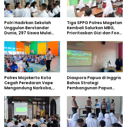
Polri Hadirkan Sekolah
Tiga SPPG Polres Magetan
Unggulan Berstandar
Kembali Salurkan MBG,
Dunia, 297 Siswa Mulai
Prioritaskan Gizi dan Food
Tempati Kampus
Safety
Polres Mojokerto Kota
Diaspora Papua di Inggris
Cegah Peredaran Vape
Bahas Strategi
Mengandung Narkoba,
Pembangunan Papua
Gencarkan Sosialisasi di
bersama Mahasiswa
Kalangan Remaja
Doktoral Internasional