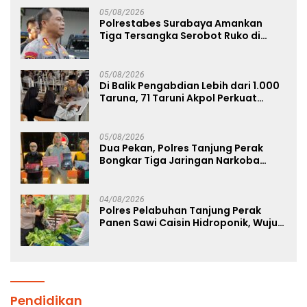
05/08/2026
Polrestabes Surabaya Amankan
Tiga Tersangka Serobot Ruko di
Ngagel
05/08/2026
Di Balik Pengabdian Lebih dari 1.000
Taruna, 71 Taruni Akpol Perkuat
Pembentukan Karakter Siswa
Sekolah Rakyat
05/08/2026
Dua Pekan, Polres Tanjung Perak
Bongkar Tiga Jaringan Narkoba
22,76 Gram Sabu dan Pil Ekstasi
04/08/2026
Polres Pelabuhan Tanjung Perak
Panen Sawi Caisin Hidroponik, Wujud
Nyata Dukung Ketahanan Pangan
Nasional
Pendidikan