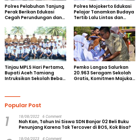
Polres Pelabuhan Tanjung
Polres Mojokerto Edukasi
Perak Berikan Edukasi
Pelajar Tanamkan Budaya
Cegah Perundungan dan
Tertib Lalu Lintas dan
Bijak Bermedia Sosial
Cegah Perundungan
kepada Pelajar MPLS
Tinjau MPLS Hari Pertama,
Pemko Langsa Salurkan
Bupati Aceh Tamiang
20.963 Seragam Sekolah
Intruksikan Sekolah Bebas
Gratis, Komitmen Majukan
Perundungan
Pendidikan
Popular Post
1
18/08/2022
6 Comment
Nah Kan, Tahun Ini Siswa SDN Banjar 02 Beli Buku
Penunjang Karena Tak Tercover di BOS, Kok Bisa?
18/04/2023
4 Comment