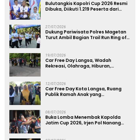
Bulutangkis Kapolri Cup 2026 Resmi
Dibuka, Diikuti 1.219 Peserta dari
Kategori Umum, Polri, dan Difabel
27/07/2026
Dukung Pariwisata Polres Magetan
Turut Ambil Bagian Trail Run Ring of
Lawu 2026
19/07/2026
Car Free Day Langsa, Wadah
Rekreasi, Olahraga, Hiburan,
Layanan Publik, dan Penguatan
UMKM
12/07/2026
Car Free Day Kota Langsa, Ruang
Publik Ramah Anak yang
Menggerakkan UMKM dan Layanan
Publik
08/07/2026
Buka Lomba Menembak Kapolda
Jatim Cup 2026, Irjen Pol Nanang
Avianto Tekankan Profesionalisme
Penggunaan Senjata Api