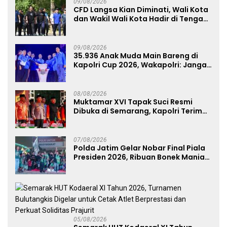
09/08/2026
CFD Langsa Kian Diminati, Wali Kota
dan Wakil Wali Kota Hadir di Tengah
Masyarakat
09/08/2026
35.936 Anak Muda Main Bareng di
Kapolri Cup 2026, Wakapolri: Jangan
Cuma Jadi Penonton, Jadilah
Talenta Digital
08/08/2026
Muktamar XVI Tapak Suci Resmi
Dibuka di Semarang, Kapolri Terima
Anugerah Anggota Kehormatan
07/08/2026
Polda Jatim Gelar Nobar Final Piala
Presiden 2026, Ribuan Bonek Mania
Dukung Persebaya dari Lapangan
Mapolda
05/08/2026