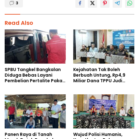
3
Read Also
SPBU Tangkel Bangkalan
Kejahatan Tak Boleh
Diduga Bebas Layani
Berbuah Untung, Rp4,9
Pembelian Pertalite Pakai
Miliar Dana TPPU Judi
Wadah Jerigen
Online Dirampas untuk
Negara
Panen Raya di Tanah
Wujud Polisi Humanis,