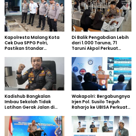
Kapolresta Malang Kota
Di Balik Pengabdian Lebih
Cek Dua SPPG Polri,
dari 1.000 Taruna, 71
Pastikan Standar
Taruni Akpol Perkuat
Pemenuhan Gizi dan
Pembentukan Karakter
Pengelolaan Limbah
Siswa Sekolah Rakyat
Berjalan Optimal
Kadishub Bangkalan
Wakapolri: Bergabungnya
Imbau Sekolah Tidak
Irjen Pol. Susilo Teguh
Latihan Gerak Jalan di
Raharjo ke UBISA Perkuat
Jalan Raya
Jejaring Nasional Pusat
Studi Kepolisian