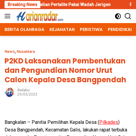
Skip
lian Pertalite Pakai Wadah Jerigen
Breaking News
Polres Situbondo Perk
to
content
BERITA OLAHRAGA
KEJAHATAN
PERISTIWA
PENDIDIKAN
News
,
Nusantara
P2KD Laksanakan Pembentukan
dan Pengundian Nomor Urut
Calon Kepala Desa Bangpendah
Redaksi
29/03/2023
Bangkalan – Panitia Pemilihan Kepala Desa (
Pilkades
)
Desa Bangpendah, Kecamatan Galis, lakukan rapat terbuka