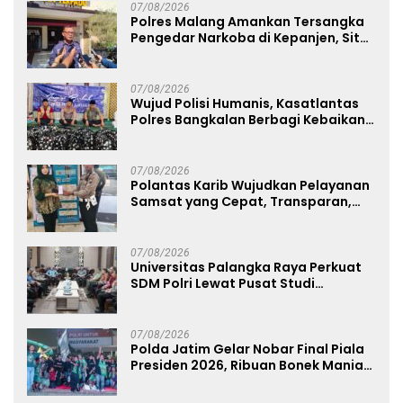
07/08/2026
Polres Malang Amankan Tersangka
Pengedar Narkoba di Kepanjen, Sita
Sabu 96 Gram dan Ganja 131 Gram
07/08/2026
Wujud Polisi Humanis, Kasatlantas
Polres Bangkalan Berbagi Kebaikan
Lewat Jumat Berkah di Masjid Syekh
Ahmad Ibrahim
07/08/2026
Polantas Karib Wujudkan Pelayanan
Samsat yang Cepat, Transparan,
dan Humanis
07/08/2026
Universitas Palangka Raya Perkuat
SDM Polri Lewat Pusat Studi
Kepolisian
07/08/2026
Polda Jatim Gelar Nobar Final Piala
Presiden 2026, Ribuan Bonek Mania
Dukung Persebaya dari Lapangan
Mapolda