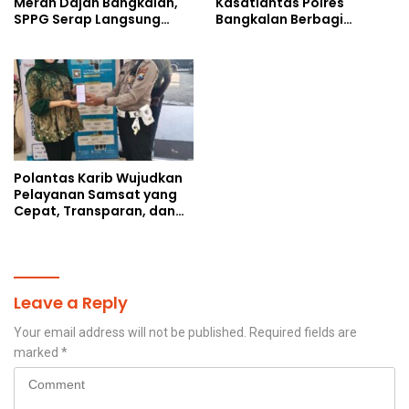
Merah Dajah Bangkalan,
Kasatlantas Polres
SPPG Serap Langsung
Bangkalan Berbagi
Hasil Tani Petani
Kebaikan Lewat Jumat
Berkah di Masjid Syekh
Ahmad Ibrahim
Polantas Karib Wujudkan
Pelayanan Samsat yang
Cepat, Transparan, dan
Humanis
Leave a Reply
Your email address will not be published.
Required fields are
marked
*