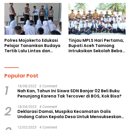
Doktoral Internasional
kepada Pelajar MPLS
Polres Mojokerto Edukasi
Tinjau MPLS Hari Pertama,
Pelajar Tanamkan Budaya
Bupati Aceh Tamiang
Tertib Lalu Lintas dan
Intruksikan Sekolah Bebas
Cegah Perundungan
Perundungan
Popular Post
1
18/08/2022
6 Comment
Nah Kan, Tahun Ini Siswa SDN Banjar 02 Beli Buku
Penunjang Karena Tak Tercover di BOS, Kok Bisa?
2
18/04/2023
4 Comment
Deklarasi Damai, Muspika Kecamatan Galis
Undang Calon Kepala Desa Untuk Mensukseskan
Pilkades Aman dan Damai
12/02/2023
4 Comment