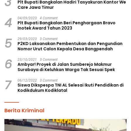
3
Plt Bupati Bangkalan Hadiri Tasyakuran Kantor We
Care Jawa Timur
4
04/09/2023
4 Comment
Plt Bupati Bangkalan Beri Penghargaan Bravo
Inotek Award Tahun 2023
5
29/03/2023
3 Comment
P2KD Laksanakan Pembentukan dan Pengundian
Nomor Urut Calon Kepala Desa Bangpendah
6
23/10/2021
3 Comment
Ambyar! Proyek di Jalan Sumberejo Makmur
Surabaya di Keluhkan Warga Tak Sesuai Spek
7
06/12/2022
3 Comment
Siswa Dikspespa TNI AL Selesai Ikuti Pendidikan di
Kodikdukum Kodiklatal
Berita Kriminal