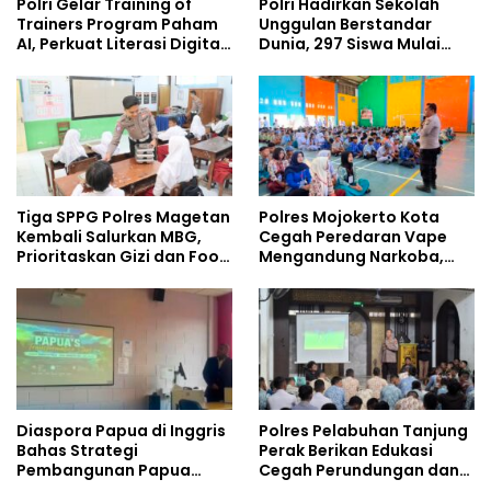
Polri Gelar Training of
Polri Hadirkan Sekolah
Trainers Program Paham
Unggulan Berstandar
AI, Perkuat Literasi Digital
Dunia, 297 Siswa Mulai
Pelajar
Tempati Kampus
Tiga SPPG Polres Magetan
Polres Mojokerto Kota
Kembali Salurkan MBG,
Cegah Peredaran Vape
Prioritaskan Gizi dan Food
Mengandung Narkoba,
Safety
Gencarkan Sosialisasi di
Kalangan Remaja
Diaspora Papua di Inggris
Polres Pelabuhan Tanjung
Bahas Strategi
Perak Berikan Edukasi
Pembangunan Papua
Cegah Perundungan dan
bersama Mahasiswa
Bijak Bermedia Sosial