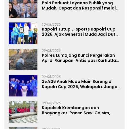
Polri Perkuat Layanan Publik yang
Mudah, Cepat dan Responsif melalui
SuperApp Polri
10/08/2026
Kapolri Tutup E-sports Kapolri Cup
2026, Ajak Generasi Muda Jadi Duta
Kamtibmas dan Aktif Laporkan
Gangguan Ke 110
09/08/2026
Polres Lumajang Kunci Pergerakan
Api di Ranupani Antisipasi Karhutla
TNBTS Meluas
09/08/2026
35.936 Anak Muda Main Bareng di
Kapolri Cup 2026, Wakapolri: Jangan
Cuma Jadi Penonton, Jadilah
Talenta Digital
08/08/2026
Kapolsek Krembangan dan
Bhayangkari Panen Sawi Caisim,
Dorong Warga Perkuat Ketahanan
Pangan