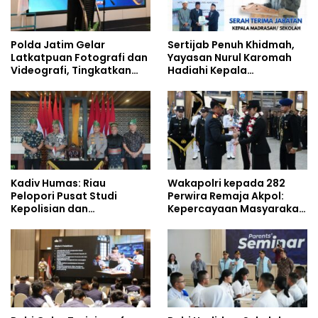
Polda Jatim Gelar
Sertijab Penuh Khidmah,
Latkatpuan Fotografi dan
Yayasan Nurul Karomah
Videografi, Tingkatkan
Hadiahi Kepala
Kompetensi Personel di
Demisioner Voucher
Era Digital
Umrah
Kadiv Humas: Riau
Wakapolri kepada 282
Pelopori Pusat Studi
Perwira Remaja Akpol:
Kepolisian dan
Kepercayaan Masyarakat
Lingkungan, Green
Dibangun dari Integritas
Policing Masuki Babak
Baru