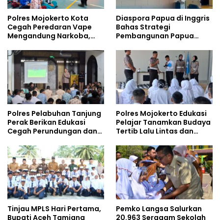
Polres Mojokerto Kota
Diaspora Papua di Inggris
Cegah Peredaran Vape
Bahas Strategi
Mengandung Narkoba,
Pembangunan Papua
Gencarkan Sosialisasi di
bersama Mahasiswa
Kalangan Remaja
Doktoral Internasional
Polres Pelabuhan Tanjung
Polres Mojokerto Edukasi
Perak Berikan Edukasi
Pelajar Tanamkan Budaya
Cegah Perundungan dan
Tertib Lalu Lintas dan
Bijak Bermedia Sosial
Cegah Perundungan
kepada Pelajar MPLS
Tinjau MPLS Hari Pertama,
Pemko Langsa Salurkan
Bupati Aceh Tamiang
20.963 Seragam Sekolah