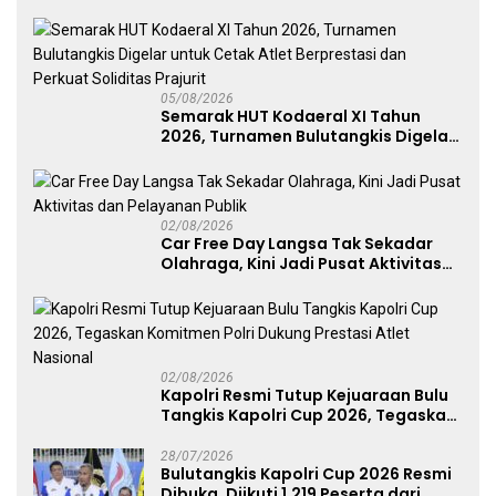
Mapolda
05/08/2026
Semarak HUT Kodaeral XI Tahun
2026, Turnamen Bulutangkis Digelar
untuk Cetak Atlet Berprestasi dan
Perkuat Soliditas Prajurit
02/08/2026
Car Free Day Langsa Tak Sekadar
Olahraga, Kini Jadi Pusat Aktivitas
dan Pelayanan Publik
02/08/2026
Kapolri Resmi Tutup Kejuaraan Bulu
Tangkis Kapolri Cup 2026, Tegaskan
Komitmen Polri Dukung Prestasi
Atlet Nasional
28/07/2026
Bulutangkis Kapolri Cup 2026 Resmi
Dibuka, Diikuti 1.219 Peserta dari