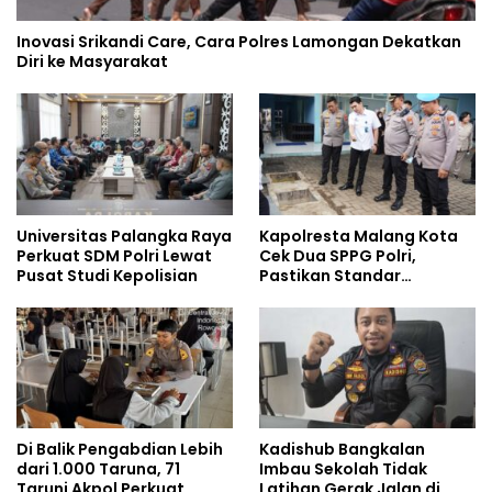
Inovasi Srikandi Care, Cara Polres Lamongan Dekatkan
Diri ke Masyarakat
Universitas Palangka Raya
Kapolresta Malang Kota
Perkuat SDM Polri Lewat
Cek Dua SPPG Polri,
Pusat Studi Kepolisian
Pastikan Standar
Pemenuhan Gizi dan
Pengelolaan Limbah
Berjalan Optimal
Di Balik Pengabdian Lebih
Kadishub Bangkalan
dari 1.000 Taruna, 71
Imbau Sekolah Tidak
Taruni Akpol Perkuat
Latihan Gerak Jalan di