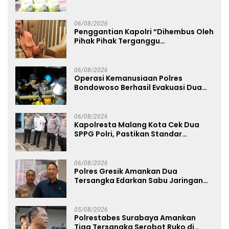
Kemerdekaan RI ke-81
06/08/2026
Penggantian Kapolri “Dihembus Oleh
Pihak Pihak Terganggu
Kenyamanannya”
06/08/2026
Operasi Kemanusiaan Polres
Bondowoso Berhasil Evakuasi Dua
Jenazah di Gunung Piramid
06/08/2026
Kapolresta Malang Kota Cek Dua
SPPG Polri, Pastikan Standar
Pemenuhan Gizi dan Pengelolaan
Limbah Berjalan Optimal
06/08/2026
Polres Gresik Amankan Dua
Tersangka Edarkan Sabu Jaringan
Bangkalan
05/08/2026
Polrestabes Surabaya Amankan
Tiga Tersangka Serobot Ruko di