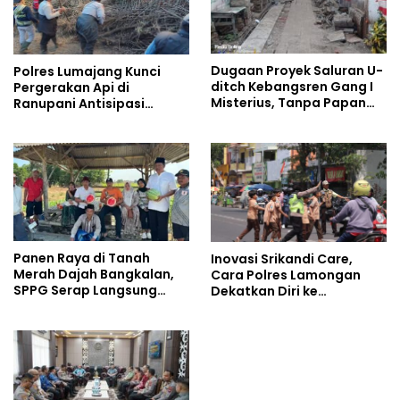
Dugaan Proyek Saluran U-
Polres Lumajang Kunci
ditch Kebangsren Gang I
Pergerakan Api di
Misterius, Tanpa Papan
Ranupani Antisipasi
Nama: Penunjukan
Karhutla TNBTS Meluas
Langsung Apa Liar?
Panen Raya di Tanah
Inovasi Srikandi Care,
Merah Dajah Bangkalan,
Cara Polres Lamongan
SPPG Serap Langsung
Dekatkan Diri ke
Hasil Tani Petani
Masyarakat