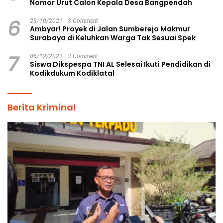
Nomor Urut Calon Kepala Desa Bangpendah
6
23/10/2021
3 Comment
Ambyar! Proyek di Jalan Sumberejo Makmur
Surabaya di Keluhkan Warga Tak Sesuai Spek
7
06/12/2022
3 Comment
Siswa Dikspespa TNI AL Selesai Ikuti Pendidikan di
Kodikdukum Kodiklatal
Berita Kriminal