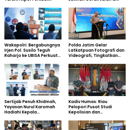
Pembentukan Karakter
Jalan Raya
Siswa Sekolah Rakyat
Wakapolri: Bergabungnya
Polda Jatim Gelar
Irjen Pol. Susilo Teguh
Latkatpuan Fotografi dan
Raharjo ke UBISA Perkuat
Videografi, Tingkatkan
Jejaring Nasional Pusat
Kompetensi Personel di
Studi Kepolisian
Era Digital
Sertijab Penuh Khidmah,
Kadiv Humas: Riau
Yayasan Nurul Karomah
Pelopori Pusat Studi
Hadiahi Kepala
Kepolisian dan
Demisioner Voucher
Lingkungan, Green
Umrah
Policing Masuki Babak
Baru