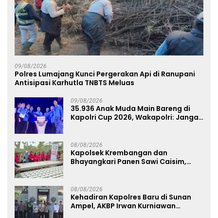
09/08/2026
Polres Lumajang Kunci Pergerakan Api di Ranupani
Antisipasi Karhutla TNBTS Meluas
09/08/2026
35.936 Anak Muda Main Bareng di
Kapolri Cup 2026, Wakapolri: Jangan
Cuma Jadi Penonton, Jadilah
Talenta Digital
08/08/2026
Kapolsek Krembangan dan
Bhayangkari Panen Sawi Caisim,
Dorong Warga Perkuat Ketahanan
Pangan
08/08/2026
Kehadiran Kapolres Baru di Sunan
Ampel, AKBP Irwan Kurniawan
Teguhkan Sinergi Polri dan Ulama