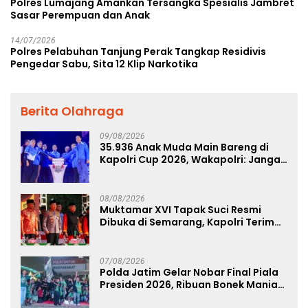
Polres Lumajang Amankan Tersangka Spesialis Jambret
Sasar Perempuan dan Anak
14/07/2026
Polres Pelabuhan Tanjung Perak Tangkap Residivis
Pengedar Sabu, Sita 12 Klip Narkotika
Berita Olahraga
09/08/2026
35.936 Anak Muda Main Bareng di
Kapolri Cup 2026, Wakapolri: Jangan
Cuma Jadi Penonton, Jadilah
Talenta Digital
08/08/2026
Muktamar XVI Tapak Suci Resmi
Dibuka di Semarang, Kapolri Terima
Anugerah Anggota Kehormatan
07/08/2026
Polda Jatim Gelar Nobar Final Piala
Presiden 2026, Ribuan Bonek Mania
Dukung Persebaya dari Lapangan