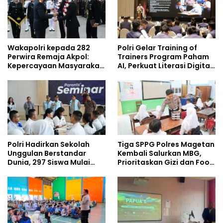
Wakapolri kepada 282
Polri Gelar Training of
Perwira Remaja Akpol:
Trainers Program Paham
Kepercayaan Masyarakat
AI, Perkuat Literasi Digital
Dibangun dari Integritas
Pelajar
Polri Hadirkan Sekolah
Tiga SPPG Polres Magetan
Unggulan Berstandar
Kembali Salurkan MBG,
Dunia, 297 Siswa Mulai
Prioritaskan Gizi dan Food
Tempati Kampus
Safety