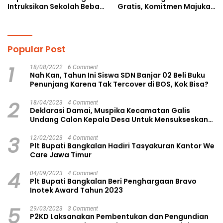
Intruksikan Sekolah Bebas
Gratis, Komitmen Majukan
Perundungan
Pendidikan
Popular Post
1
18/08/2022
6 Comment
Nah Kan, Tahun Ini Siswa SDN Banjar 02 Beli Buku
Penunjang Karena Tak Tercover di BOS, Kok Bisa?
2
18/04/2023
4 Comment
Deklarasi Damai, Muspika Kecamatan Galis
Undang Calon Kepala Desa Untuk Mensukseskan
Pilkades Aman dan Damai
3
12/02/2023
4 Comment
Plt Bupati Bangkalan Hadiri Tasyakuran Kantor We
Care Jawa Timur
4
04/09/2023
4 Comment
Plt Bupati Bangkalan Beri Penghargaan Bravo
Inotek Award Tahun 2023
5
29/03/2023
3 Comment
P2KD Laksanakan Pembentukan dan Pengundian