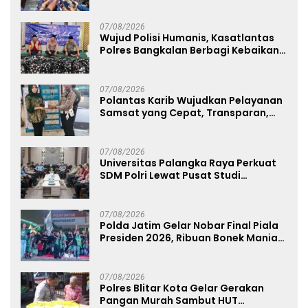
Sabu 96 Gram dan Ganja 131 Gram
07/08/2026
Wujud Polisi Humanis, Kasatlantas
Polres Bangkalan Berbagi Kebaikan
Lewat Jumat Berkah di Masjid Syekh
Ahmad Ibrahim
07/08/2026
Polantas Karib Wujudkan Pelayanan
Samsat yang Cepat, Transparan,
dan Humanis
07/08/2026
Universitas Palangka Raya Perkuat
SDM Polri Lewat Pusat Studi
Kepolisian
07/08/2026
Polda Jatim Gelar Nobar Final Piala
Presiden 2026, Ribuan Bonek Mania
Dukung Persebaya dari Lapangan
Mapolda
07/08/2026
Polres Blitar Kota Gelar Gerakan
Pangan Murah Sambut HUT