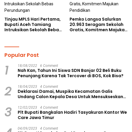
Tinjau MPLS Hari Pertama,
Pemko Langsa Salurkan
Bupati Aceh Tamiang
20.963 Seragam Sekolah
Intruksikan Sekolah Bebas
Gratis, Komitmen Majukan
Perundungan
Pendidikan
Popular Post
1
18/08/2022
6 Comment
Nah Kan, Tahun Ini Siswa SDN Banjar 02 Beli Buku
Penunjang Karena Tak Tercover di BOS, Kok Bisa?
2
18/04/2023
4 Comment
Deklarasi Damai, Muspika Kecamatan Galis
Undang Calon Kepala Desa Untuk Mensukseskan
Pilkades Aman dan Damai
3
12/02/2023
4 Comment
Plt Bupati Bangkalan Hadiri Tasyakuran Kantor We
Care Jawa Timur
04/09/2023
4 Comment