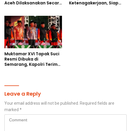
Aceh Dilaksanakan Secara
Ketenagakerjaan, Siap
Profesional dan
Jadi Jembatan Aspirasi
Transparan
Buruh
Muktamar XVI Tapak Suci
Resmi Dibuka di
Semarang, Kapolri Terima
Anugerah Anggota
Kehormatan
Leave a Reply
Your email address will not be published.
Required fields are
marked
*