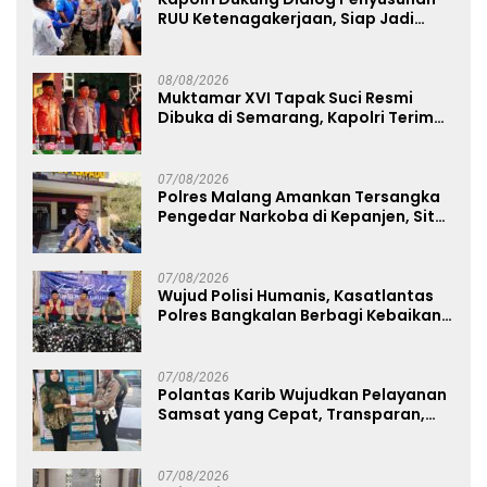
RUU Ketenagakerjaan, Siap Jadi
Jembatan Aspirasi Buruh
08/08/2026
Muktamar XVI Tapak Suci Resmi
Dibuka di Semarang, Kapolri Terima
Anugerah Anggota Kehormatan
07/08/2026
Polres Malang Amankan Tersangka
Pengedar Narkoba di Kepanjen, Sita
Sabu 96 Gram dan Ganja 131 Gram
07/08/2026
Wujud Polisi Humanis, Kasatlantas
Polres Bangkalan Berbagi Kebaikan
Lewat Jumat Berkah di Masjid Syekh
Ahmad Ibrahim
07/08/2026
Polantas Karib Wujudkan Pelayanan
Samsat yang Cepat, Transparan,
dan Humanis
07/08/2026