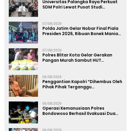
Universitas Palangka Raya Perkuat
SDM Polri Lewat Pusat Studi
Kepolisian
07/08/2026
Polda Jatim Gelar Nobar Final Piala
Presiden 2026, Ribuan Bonek Mania
Dukung Persebaya dari Lapangan
Mapolda
07/08/2026
Polres Blitar Kota Gelar Gerakan
Pangan Murah Sambut HUT
Kemerdekaan RI ke-81
06/08/2026
Penggantian Kapolri “Dihembus Oleh
Pihak Pihak Terganggu
Kenyamanannya”
06/08/2026
Operasi Kemanusiaan Polres
Bondowoso Berhasil Evakuasi Dua
Jenazah di Gunung Piramid
06/08/2026