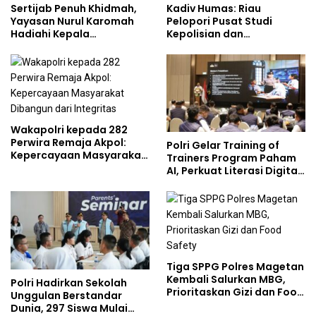
Sertijab Penuh Khidmah,
Kadiv Humas: Riau
Yayasan Nurul Karomah
Pelopori Pusat Studi
Hadiahi Kepala
Kepolisian dan
Demisioner Voucher
Lingkungan, Green
Umrah
Policing Masuki Babak
Baru
Wakapolri kepada 282
Perwira Remaja Akpol:
Polri Gelar Training of
Kepercayaan Masyarakat
Trainers Program Paham
Dibangun dari Integritas
AI, Perkuat Literasi Digital
Pelajar
Tiga SPPG Polres Magetan
Kembali Salurkan MBG,
Polri Hadirkan Sekolah
Prioritaskan Gizi dan Food
Unggulan Berstandar
Safety
Dunia, 297 Siswa Mulai