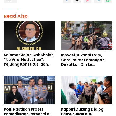
Read Also
Selamat Jalan Cak Sholeh
Inovasi Srikandi Care,
“No Viral No Justice”:
Cara Polres Lamongan
Pejuang Konstitusi dan
Dekatkan Diri ke
Suara Rakyat Kecil
Masyarakat
Polri Pastikan Proses
Kapolri Dukung Dialog
Pemeriksaan Personel di
Penyusunan RUU