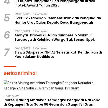
4
Plt Bupati Bangkalan Beri Penghargaan Bravo
Inotek Award Tahun 2023
5
29/03/2023
3 Comment
P2KD Laksanakan Pembentukan dan Pengundian
Nomor Urut Calon Kepala Desa Bangpendah
6
23/10/2021
3 Comment
Ambyar! Proyek di Jalan Sumberejo Makmur
Surabaya di Keluhkan Warga Tak Sesuai Spek
7
06/12/2022
3 Comment
Siswa Dikspespa TNI AL Selesai Ikuti Pendidikan di
Kodikdukum Kodiklatal
Berita Kriminal
07/08/2026
Polres Malang Amankan Tersangka Pengedar Narkoba
di Kepanjen, Sita Sabu 96 Gram dan Ganja 131 Gram