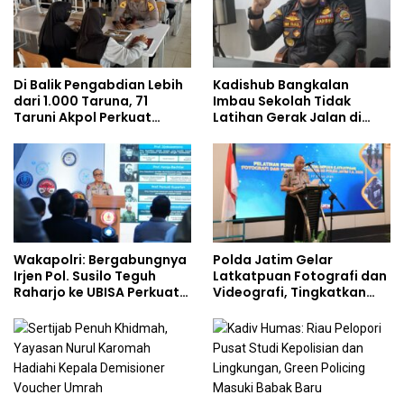
Di Balik Pengabdian Lebih
Kadishub Bangkalan
dari 1.000 Taruna, 71
Imbau Sekolah Tidak
Taruni Akpol Perkuat
Latihan Gerak Jalan di
Pembentukan Karakter
Jalan Raya
Siswa Sekolah Rakyat
Wakapolri: Bergabungnya
Polda Jatim Gelar
Irjen Pol. Susilo Teguh
Latkatpuan Fotografi dan
Raharjo ke UBISA Perkuat
Videografi, Tingkatkan
Jejaring Nasional Pusat
Kompetensi Personel di
Studi Kepolisian
Era Digital