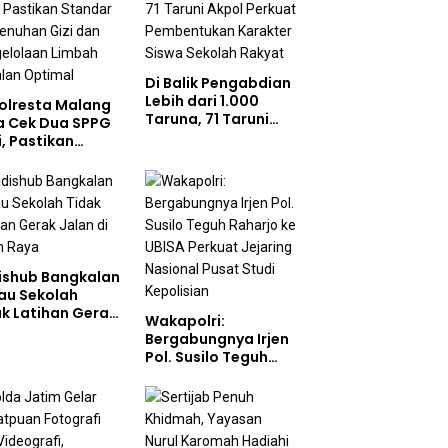
Di Balik Pengabdian
Lebih dari 1.000
olresta Malang
Taruna, 71 Taruni
a Cek Dua SPPG
Akpol Perkuat
i, Pastikan
Pembentukan
ndar Pemenuhan
Karakter Siswa
 dan
Sekolah Rakyat
gelolaan Limbah
jalan Optimal
ishub Bangkalan
au Sekolah
ak Latihan Gerak
Wakapolri:
n di Jalan Raya
Bergabungnya Irjen
Pol. Susilo Teguh
Raharjo ke UBISA
Perkuat Jejaring
Nasional Pusat
Studi Kepolisian