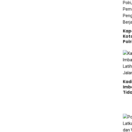
Kap
Kot
Polr
Sta
Gizi
Pen
Ber
Kad
Imb
Tid
Jala