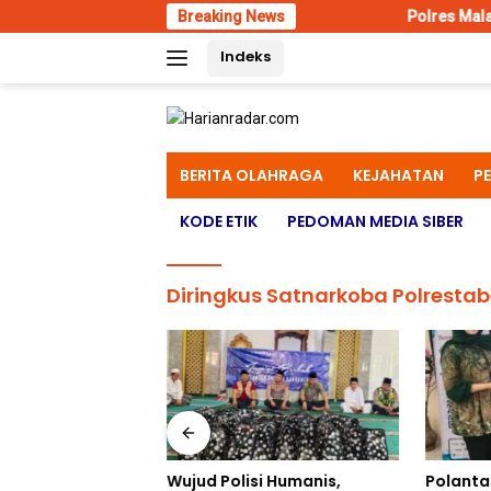
Skip
Breaking News
Polres Malang Amankan Tersa
to
Indeks
content
BERITA OLAHRAGA
KEJAHATAN
P
KODE ETIK
PEDOMAN MEDIA SIBER
Diringkus Satnarkoba Polresta
Wujud Polisi Humanis,
Polanta
lang Amankan