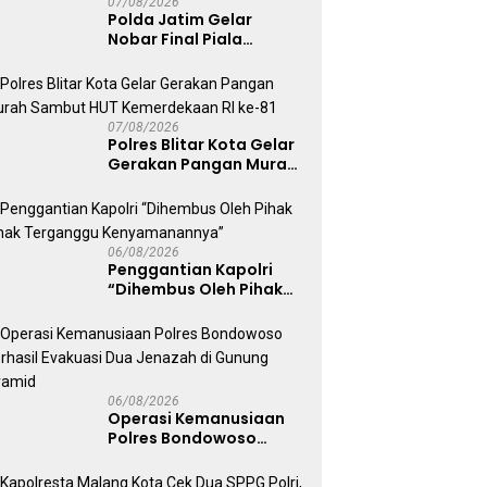
07/08/2026
Polda Jatim Gelar
Nobar Final Piala
Presiden 2026, Ribuan
Bonek Mania Dukung
Persebaya dari
Lapangan Mapolda
07/08/2026
Polres Blitar Kota Gelar
Gerakan Pangan Murah
Sambut HUT
Kemerdekaan RI ke-81
06/08/2026
Penggantian Kapolri
“Dihembus Oleh Pihak
Pihak Terganggu
Kenyamanannya”
06/08/2026
Operasi Kemanusiaan
Polres Bondowoso
Berhasil Evakuasi Dua
Jenazah di Gunung