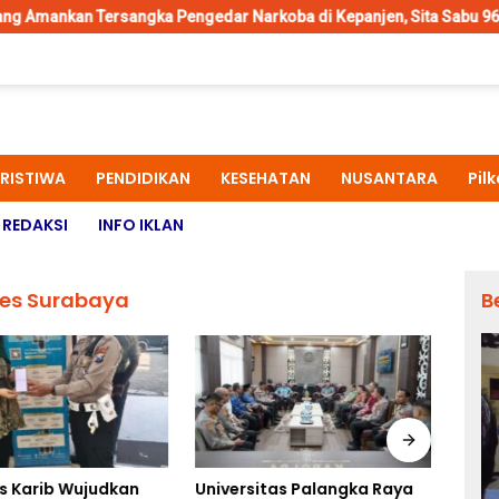
ngka Pengedar Narkoba di Kepanjen, Sita Sabu 96 Gram dan Ganja 
ERISTIWA
PENDIDIKAN
KESEHATAN
NUSANTARA
Pil
REDAKSI
INFO IKLAN
bes Surabaya
B
s Karib Wujudkan
Universitas Palangka Raya
Pold