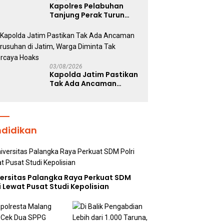
Kapolres Pelabuhan
Tanjung Perak Turun
Dampingi Korban,
Pastikan Penanganan
Kebakaran KM Mutiara
Sentosa 2 Berjalan
Maksimal
03/08/2026
Kapolda Jatim Pastikan
Tak Ada Ancaman
Kerusuhan di Jatim,
Warga Diminta Tak
Percaya Hoaks
ndidikan
versitas Palangka Raya Perkuat SDM
i Lewat Pusat Studi Kepolisian