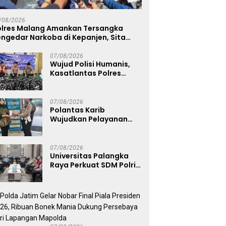
 Piala Presiden 2026,
Gerakan Pangan Murah
K
an Bonek Mania Dukung
Sambut HUT Kemerdekaan
S
/08/2026
ebaya dari Lapangan
RI ke-81
J
olres Malang Amankan Tersangka
olda
K
ngedar Narkoba di Kepanjen, Sita
abu 96 Gram dan Ganja 131 Gram
07/08/2026
Wujud Polisi Humanis,
Kasatlantas Polres
Bangkalan Berbagi
Kebaikan Lewat Jumat
Berkah di Masjid Syekh
07/08/2026
Ahmad Ibrahim
Polantas Karib
Wujudkan Pelayanan
Samsat yang Cepat,
Transparan, dan
Humanis
07/08/2026
Universitas Palangka
Raya Perkuat SDM Polri
Lewat Pusat Studi
Kepolisian