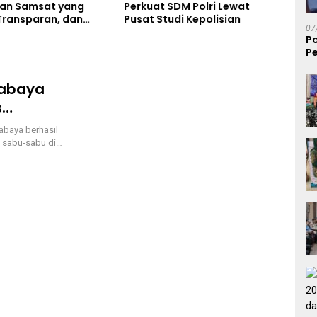
an Samsat yang
Perkuat SDM Polri Lewat
Final
Transparan, dan
Pusat Studi Kepolisian
Ribu
07
s
Pers
P
Map
Pe
S
rabaya
s
rabaya
abaya berhasil
 sabu-sabu di…