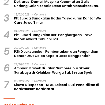
2
Deklarasi Damai, Muspika Kecamatan Galis
Undang Calon Kepala Desa Untuk Mensukseskan
Pilkades Aman dan Damai
3
12/02/2023
4 Comment
Plt Bupati Bangkalan Hadiri Tasyakuran Kantor We
Care Jawa Timur
4
04/09/2023
4 Comment
Plt Bupati Bangkalan Beri Penghargaan Bravo
Inotek Award Tahun 2023
5
29/03/2023
3 Comment
P2KD Laksanakan Pembentukan dan Pengundian
Nomor Urut Calon Kepala Desa Bangpendah
6
23/10/2021
3 Comment
Ambyar! Proyek di Jalan Sumberejo Makmur
Surabaya di Keluhkan Warga Tak Sesuai Spek
7
06/12/2022
3 Comment
Siswa Dikspespa TNI AL Selesai Ikuti Pendidikan di
Kodikdukum Kodiklatal