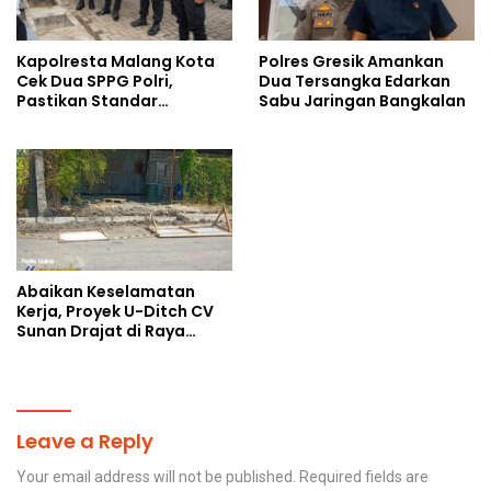
Polres Gresik Amankan
Kapolresta Malang Kota
Dua Tersangka Edarkan
Cek Dua SPPG Polri,
Sabu Jaringan Bangkalan
Pastikan Standar
Pemenuhan Gizi dan
Pengelolaan Limbah
Berjalan Optimal
Abaikan Keselamatan
Kerja, Proyek U-Ditch CV
Sunan Drajat di Raya
Ngemplak Sambikerep
Pilih Kubur Transparansi
Hidup-Hidup
Leave a Reply
Your email address will not be published.
Required fields are