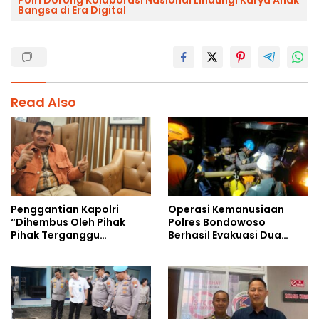
Bangsa di Era Digital
Read Also
Operasi Kemanusiaan
Penggantian Kapolri
Polres Bondowoso
“Dihembus Oleh Pihak
Berhasil Evakuasi Dua
Pihak Terganggu
Jenazah di Gunung
Kenyamanannya”
Piramid