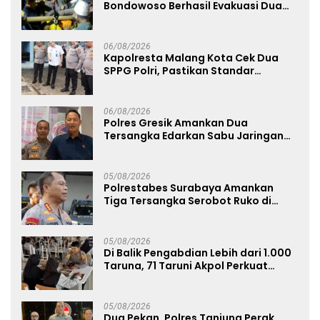
Bondowoso Berhasil Evakuasi Dua
Jenazah di Gunung Piramid
06/08/2026
Kapolresta Malang Kota Cek Dua
SPPG Polri, Pastikan Standar
Pemenuhan Gizi dan Pengelolaan
Limbah Berjalan Optimal
06/08/2026
Polres Gresik Amankan Dua
Tersangka Edarkan Sabu Jaringan
Bangkalan
05/08/2026
Polrestabes Surabaya Amankan
Tiga Tersangka Serobot Ruko di
Ngagel
05/08/2026
Di Balik Pengabdian Lebih dari 1.000
Taruna, 71 Taruni Akpol Perkuat
Pembentukan Karakter Siswa
Sekolah Rakyat
05/08/2026
Dua Pekan, Polres Tanjung Perak