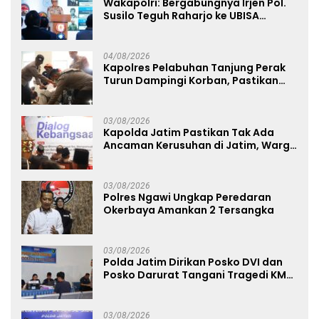
Wakapolri: Bergabungnya Irjen Pol.
Susilo Teguh Raharjo ke UBISA
Perkuat Jejaring Nasional Pusat
Studi Kepolisian
04/08/2026
Kapolres Pelabuhan Tanjung Perak
Turun Dampingi Korban, Pastikan
Penanganan Kebakaran KM Mutiara
Sentosa 2 Berjalan Maksimal
03/08/2026
Kapolda Jatim Pastikan Tak Ada
Ancaman Kerusuhan di Jatim, Warga
Diminta Tak Percaya Hoaks
03/08/2026
Polres Ngawi Ungkap Peredaran
Okerbaya Amankan 2 Tersangka
03/08/2026
Polda Jatim Dirikan Posko DVI dan
Posko Darurat Tangani Tragedi KMP
Mutiara Sentosa II
03/08/2026