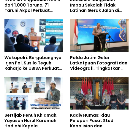
dari 1.000 Taruna, 71
Imbau Sekolah Tidak
Taruni Akpol Perkuat
Latihan Gerak Jalan di
Pembentukan Karakter
Jalan Raya
Siswa Sekolah Rakyat
Wakapolri: Bergabungnya
Polda Jatim Gelar
Irjen Pol. Susilo Teguh
Latkatpuan Fotografi dan
Raharjo ke UBISA Perkuat
Videografi, Tingkatkan
Jejaring Nasional Pusat
Kompetensi Personel di
Studi Kepolisian
Era Digital
Sertijab Penuh Khidmah,
Kadiv Humas: Riau
Yayasan Nurul Karomah
Pelopori Pusat Studi
Hadiahi Kepala
Kepolisian dan
Demisioner Voucher
Lingkungan, Green