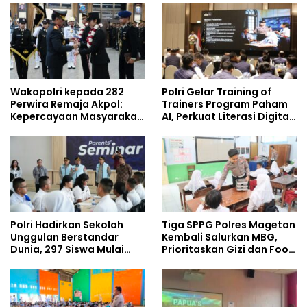
Umrah
Policing Masuki Babak
Baru
Wakapolri kepada 282
Polri Gelar Training of
Perwira Remaja Akpol:
Trainers Program Paham
Kepercayaan Masyarakat
AI, Perkuat Literasi Digital
Dibangun dari Integritas
Pelajar
Polri Hadirkan Sekolah
Tiga SPPG Polres Magetan
Unggulan Berstandar
Kembali Salurkan MBG,
Dunia, 297 Siswa Mulai
Prioritaskan Gizi dan Food
Tempati Kampus
Safety