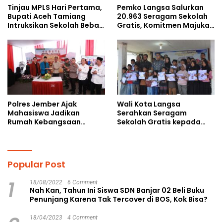
Tinjau MPLS Hari Pertama,
Pemko Langsa Salurkan
Bupati Aceh Tamiang
20.963 Seragam Sekolah
Intruksikan Sekolah Bebas
Gratis, Komitmen Majukan
Perundungan
Pendidikan
Polres Jember Ajak
Wali Kota Langsa
Mahasiswa Jadikan
Serahkan Seragam
Rumah Kebangsaan
Sekolah Gratis kepada
Ruang Kolaborasi Lahirkan
Anak Yatim Piatu di
Gagasan Konstruktif
Langsa Kota
Popular Post
1
18/08/2022
6 Comment
Nah Kan, Tahun Ini Siswa SDN Banjar 02 Beli Buku
Penunjang Karena Tak Tercover di BOS, Kok Bisa?
18/04/2023
4 Comment