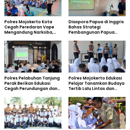
Polres Mojokerto Kota
Diaspora Papua di Inggris
Cegah Peredaran Vape
Bahas Strategi
Mengandung Narkoba,
Pembangunan Papua
Gencarkan Sosialisasi di
bersama Mahasiswa
Kalangan Remaja
Doktoral Internasional
Polres Pelabuhan Tanjung
Polres Mojokerto Edukasi
Perak Berikan Edukasi
Pelajar Tanamkan Budaya
Cegah Perundungan dan
Tertib Lalu Lintas dan
Bijak Bermedia Sosial
Cegah Perundungan
kepada Pelajar MPLS