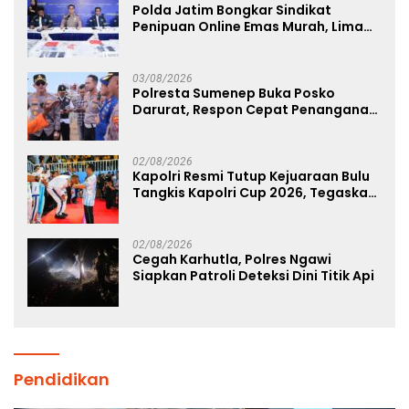
Polda Jatim Bongkar Sindikat
Penipuan Online Emas Murah, Lima
Tersangka Diantaranya Warga
Binaan Lapas Diamankan
03/08/2026
Polresta Sumenep Buka Posko
Darurat, Respon Cepat Penanganan
Korban Kebakaran KM Mutiara
Sentosa 2
02/08/2026
Kapolri Resmi Tutup Kejuaraan Bulu
Tangkis Kapolri Cup 2026, Tegaskan
Komitmen Polri Dukung Prestasi
Atlet Nasional
02/08/2026
Cegah Karhutla, Polres Ngawi
Siapkan Patroli Deteksi Dini Titik Api
Pendidikan