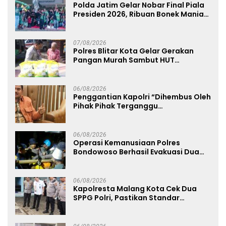
Polda Jatim Gelar Nobar Final Piala
Presiden 2026, Ribuan Bonek Mania
Dukung Persebaya dari Lapangan
Mapolda
07/08/2026
Polres Blitar Kota Gelar Gerakan
Pangan Murah Sambut HUT
Kemerdekaan RI ke-81
06/08/2026
Penggantian Kapolri “Dihembus Oleh
Pihak Pihak Terganggu
Kenyamanannya”
06/08/2026
Operasi Kemanusiaan Polres
Bondowoso Berhasil Evakuasi Dua
Jenazah di Gunung Piramid
06/08/2026
Kapolresta Malang Kota Cek Dua
SPPG Polri, Pastikan Standar
Pemenuhan Gizi dan Pengelolaan
Limbah Berjalan Optimal