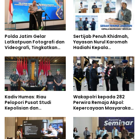
Polda Jatim Gelar
Sertijab Penuh Khidmah,
Latkatpuan Fotografi dan
Yayasan Nurul Karomah
Videografi, Tingkatkan
Hadiahi Kepala
Kompetensi Personel di
Demisioner Voucher
Era Digital
Umrah
Kadiv Humas: Riau
Wakapolri kepada 282
Pelopori Pusat Studi
Perwira Remaja Akpol:
Kepolisian dan
Kepercayaan Masyarakat
Lingkungan, Green
Dibangun dari Integritas
Policing Masuki Babak
Baru