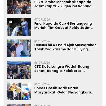
Buka Lomba Menembak Kapolda
Jatim Cup 2026, Irjen Pol Nanang
Avianto Tekankan Profesionalisme
Penggunaan Senjata Api
07/07/2026
Final Kapolda Cup 4 Berlangsung
Meriah, Tim Gabsat Polda Jatim
Angkat Trofi Juara
06/07/2026
Densus 88 AT Polri Ajak Masyarakat
Tolak Radikalisme dan Bullying
melalui Kampanye Edukasi di Car
Free Day Makassar
06/07/2026
CFD Kota Langsa Wadah Ruang
Sehat_Bahagia, Kolaborasi
Panggung UMKM Bersama
Dekranasda Gerakan Ekonomi Lokal
05/07/2026
Polres Gresik Hadir Untuk
Masyarakat, Gelar Bhayangkara
Fest 2026 Pererat Kebersamaan
05/07/2026