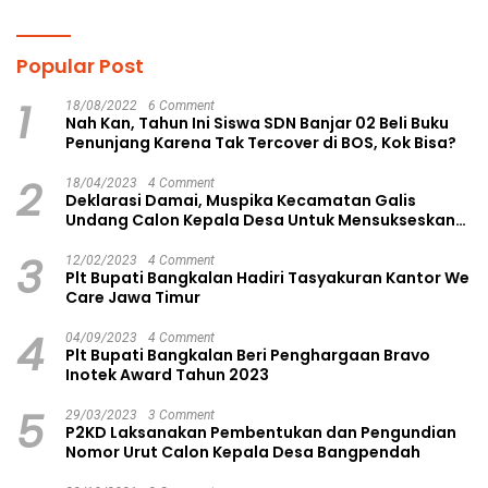
Gagasan Konstruktif
Popular Post
1
18/08/2022
6 Comment
Nah Kan, Tahun Ini Siswa SDN Banjar 02 Beli Buku
Penunjang Karena Tak Tercover di BOS, Kok Bisa?
2
18/04/2023
4 Comment
Deklarasi Damai, Muspika Kecamatan Galis
Undang Calon Kepala Desa Untuk Mensukseskan
Pilkades Aman dan Damai
3
12/02/2023
4 Comment
Plt Bupati Bangkalan Hadiri Tasyakuran Kantor We
Care Jawa Timur
4
04/09/2023
4 Comment
Plt Bupati Bangkalan Beri Penghargaan Bravo
Inotek Award Tahun 2023
5
29/03/2023
3 Comment
P2KD Laksanakan Pembentukan dan Pengundian
Nomor Urut Calon Kepala Desa Bangpendah