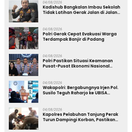
04/08/2026
Kadishub Bangkalan Imbau Sekolah
Tidak Latihan Gerak Jalan di Jalan
Raya
04/08/2026
Polri Gerak Cepat Evakuasi Warga
Terdampak Banjir di Padang
04/08/2026
Polri Pastikan Situasi Keamanan
Pusat-Pusat Ekonomi Nasional
Tetap Kondusif
04/08/2026
Wakapolri: Bergabungnya Irjen Pol.
Susilo Teguh Raharjo ke UBISA
Perkuat Jejaring Nasional Pusat
Studi Kepolisian
04/08/2026
Kapolres Pelabuhan Tanjung Perak
Turun Dampingi Korban, Pastikan
Penanganan Kebakaran KM Mutiara
Sentosa 2 Berjalan Maksimal