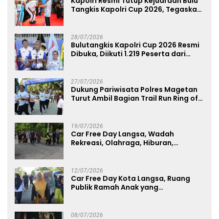
Kapolri Resmi Tutup Kejuaraan Bulu
Tangkis Kapolri Cup 2026, Tegaskan
Komitmen Polri Dukung Prestasi
Atlet Nasional
28/07/2026
Bulutangkis Kapolri Cup 2026 Resmi
Dibuka, Diikuti 1.219 Peserta dari
Kategori Umum, Polri, dan Difabel
27/07/2026
Dukung Pariwisata Polres Magetan
Turut Ambil Bagian Trail Run Ring of
Lawu 2026
19/07/2026
Car Free Day Langsa, Wadah
Rekreasi, Olahraga, Hiburan,
Layanan Publik, dan Penguatan
UMKM
12/07/2026
Car Free Day Kota Langsa, Ruang
Publik Ramah Anak yang
Menggerakkan UMKM dan Layanan
Publik
08/07/2026