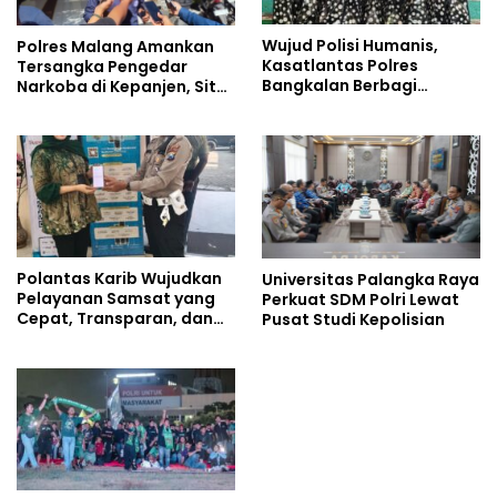
Wujud Polisi Humanis,
Polres Malang Amankan
Kasatlantas Polres
Tersangka Pengedar
Bangkalan Berbagi
Narkoba di Kepanjen, Sita
Kebaikan Lewat Jumat
Sabu 96 Gram dan Ganja
Berkah di Masjid Syekh
131 Gram
Ahmad Ibrahim
Polantas Karib Wujudkan
Universitas Palangka Raya
Pelayanan Samsat yang
Perkuat SDM Polri Lewat
Cepat, Transparan, dan
Pusat Studi Kepolisian
Humanis