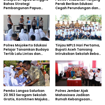
Bahas Strategi
Perak Berikan Edukasi
Pembangunan Papua
Cegah Perundungan dan
bersama Mahasiswa
Bijak Bermedia Sosial
Doktoral Internasional
kepada Pelajar MPLS
Polres Mojokerto Edukasi
Tinjau MPLS Hari Pertama,
Pelajar Tanamkan Budaya
Bupati Aceh Tamiang
Tertib Lalu Lintas dan
Intruksikan Sekolah Bebas
Cegah Perundungan
Perundungan
Pemko Langsa Salurkan
Polres Jember Ajak
20.963 Seragam Sekolah
Mahasiswa Jadikan
Gratis, Komitmen Majukan
Rumah Kebangsaan
Pendidikan
Ruang Kolaborasi Lahirkan