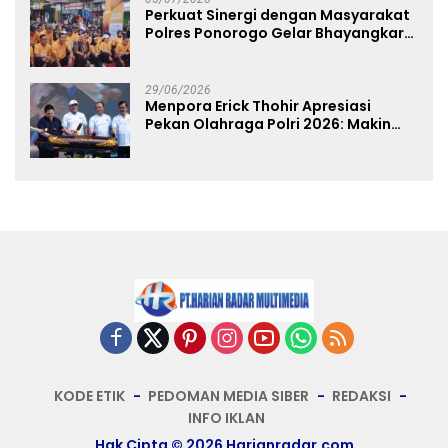
Perkuat Sinergi dengan Masyarakat
Polres Ponorogo Gelar Bhayangkara
Run 2026 Diikuti 1.500 Pelari
29/06/2026
Menpora Erick Thohir Apresiasi
Pekan Olahraga Polri 2026: Makin
Banyak Event Olahraga, Makin Baik
untuk Bangsa
KODE ETIK
PEDOMAN MEDIA SIBER
REDAKSI
INFO IKLAN
Hak Cipta © 2026 Harianradar.com