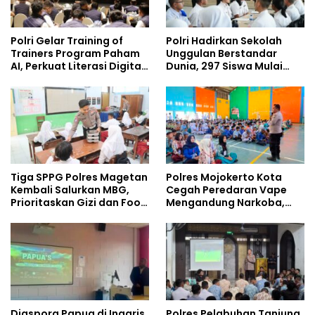
Polri Gelar Training of
Polri Hadirkan Sekolah
Trainers Program Paham
Unggulan Berstandar
AI, Perkuat Literasi Digital
Dunia, 297 Siswa Mulai
Pelajar
Tempati Kampus
Tiga SPPG Polres Magetan
Polres Mojokerto Kota
Kembali Salurkan MBG,
Cegah Peredaran Vape
Prioritaskan Gizi dan Food
Mengandung Narkoba,
Safety
Gencarkan Sosialisasi di
Kalangan Remaja
Diaspora Papua di Inggris
Polres Pelabuhan Tanjung