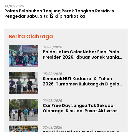
14/07/2026
Polres Pelabuhan Tanjung Perak Tangkap Residivis
Pengedar Sabu, Sita 12 Klip Narkotika
Berita Olahraga
07/08/2026
Polda Jatim Gelar Nobar Final Piala
Presiden 2026, Ribuan Bonek Mania
Dukung Persebaya dari Lapangan
Mapolda
05/08/2026
Semarak HUT Kodaeral XI Tahun
2026, Turnamen Bulutangkis Digelar
untuk Cetak Atlet Berprestasi dan
Perkuat Soliditas Prajurit
02/08/2026
Car Free Day Langsa Tak Sekadar
Olahraga, Kini Jadi Pusat Aktivitas
dan Pelayanan Publik
02/08/2026