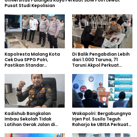
Universitas Palangka Raya Perkuat SDM Polri Lewat
Pusat Studi Kepolisian
Kapolresta Malang Kota
Di Balik Pengabdian Lebih
Cek Dua SPPG Polri,
dari 1.000 Taruna, 71
Pastikan Standar
Taruni Akpol Perkuat
Pemenuhan Gizi dan
Pembentukan Karakter
Pengelolaan Limbah
Siswa Sekolah Rakyat
Berjalan Optimal
Kadishub Bangkalan
Wakapolri: Bergabungnya
Imbau Sekolah Tidak
Irjen Pol. Susilo Teguh
Latihan Gerak Jalan di
Raharjo ke UBISA Perkuat
Jalan Raya
Jejaring Nasional Pusat
Studi Kepolisian