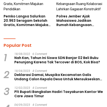
Pemko Langsa Salurkan
Polres Jember Ajak
20.963 Seragam Sekolah
Mahasiswa Jadikan
Gratis, Komitmen Majukan
Rumah Kebangsaan
Pendidikan
Ruang Kolaborasi Lahirkan
Gagasan Konstruktif
Popular Post
1
18/08/2022
6 Comment
Nah Kan, Tahun Ini Siswa SDN Banjar 02 Beli Buku
Penunjang Karena Tak Tercover di BOS, Kok Bisa?
2
18/04/2023
4 Comment
Deklarasi Damai, Muspika Kecamatan Galis
Undang Calon Kepala Desa Untuk Mensukseskan
Pilkades Aman dan Damai
3
12/02/2023
4 Comment
Plt Bupati Bangkalan Hadiri Tasyakuran Kantor We
Care Jawa Timur
04/09/2023
4 Comment