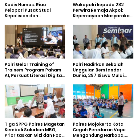
Kadiv Humas: Riau
Wakapolri kepada 282
Pelopori Pusat Studi
Perwira Remaja Akpol:
Kepolisian dan
Kepercayaan Masyarakat
Lingkungan, Green
Dibangun dari Integritas
Policing Masuki Babak
Baru
Polri Gelar Training of
Polri Hadirkan Sekolah
Trainers Program Paham
Unggulan Berstandar
AI, Perkuat Literasi Digital
Dunia, 297 Siswa Mulai
Pelajar
Tempati Kampus
Tiga SPPG Polres Magetan
Polres Mojokerto Kota
Kembali Salurkan MBG,
Cegah Peredaran Vape
Prioritaskan Gizi dan Food
Mengandung Narkoba,