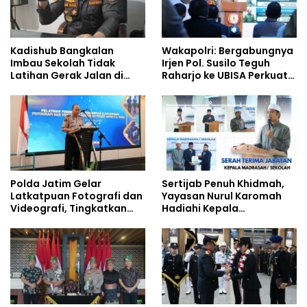
Kadishub Bangkalan
Wakapolri: Bergabungnya
Imbau Sekolah Tidak
Irjen Pol. Susilo Teguh
Latihan Gerak Jalan di
Raharjo ke UBISA Perkuat
Jalan Raya
Jejaring Nasional Pusat
Studi Kepolisian
Polda Jatim Gelar
Sertijab Penuh Khidmah,
Latkatpuan Fotografi dan
Yayasan Nurul Karomah
Videografi, Tingkatkan
Hadiahi Kepala
Kompetensi Personel di
Demisioner Voucher
Era Digital
Umrah