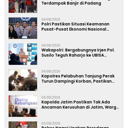
Terdampak Banjir di Padang
04/08/2026
Polri Pastikan Situasi Keamanan
Pusat-Pusat Ekonomi Nasional
Tetap Kondusif
04/08/2026
Wakapolri: Bergabungnya Irjen Pol.
Susilo Teguh Raharjo ke UBISA
Perkuat Jejaring Nasional Pusat
Studi Kepolisian
04/08/2026
Kapolres Pelabuhan Tanjung Perak
Turun Dampingi Korban, Pastikan
Penanganan Kebakaran KM Mutiara
Sentosa 2 Berjalan Maksimal
03/08/2026
Kapolda Jatim Pastikan Tak Ada
Ancaman Kerusuhan di Jatim, Warga
Diminta Tak Percaya Hoaks
03/08/2026