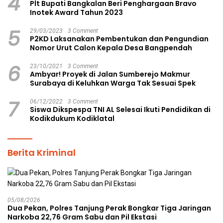
4
Plt Bupati Bangkalan Beri Penghargaan Bravo
Inotek Award Tahun 2023
5
29/03/2023
3 Comment
P2KD Laksanakan Pembentukan dan Pengundian
Nomor Urut Calon Kepala Desa Bangpendah
6
23/10/2021
3 Comment
Ambyar! Proyek di Jalan Sumberejo Makmur
Surabaya di Keluhkan Warga Tak Sesuai Spek
7
06/12/2022
3 Comment
Siswa Dikspespa TNI AL Selesai Ikuti Pendidikan di
Kodikdukum Kodiklatal
Berita Kriminal
05/08/2026
Dua Pekan, Polres Tanjung Perak Bongkar Tiga Jaringan
Narkoba 22,76 Gram Sabu dan Pil Ekstasi