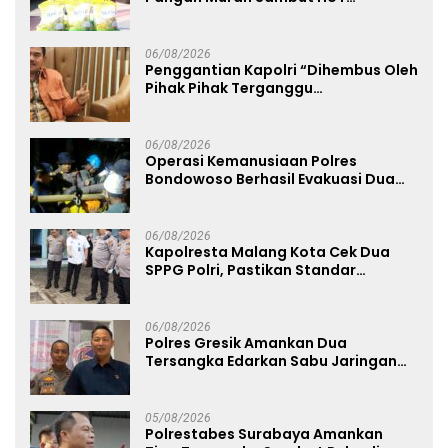
Kemerdekaan RI ke-81
06/08/2026
Penggantian Kapolri “Dihembus Oleh
Pihak Pihak Terganggu
Kenyamanannya”
06/08/2026
Operasi Kemanusiaan Polres
Bondowoso Berhasil Evakuasi Dua
Jenazah di Gunung Piramid
06/08/2026
Kapolresta Malang Kota Cek Dua
SPPG Polri, Pastikan Standar
Pemenuhan Gizi dan Pengelolaan
Limbah Berjalan Optimal
06/08/2026
Polres Gresik Amankan Dua
Tersangka Edarkan Sabu Jaringan
Bangkalan
05/08/2026
Polrestabes Surabaya Amankan