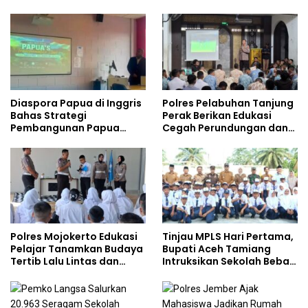
Safety
Gencarkan Sosialisasi di
Kalangan Remaja
Diaspora Papua di Inggris
Polres Pelabuhan Tanjung
Bahas Strategi
Perak Berikan Edukasi
Pembangunan Papua
Cegah Perundungan dan
bersama Mahasiswa
Bijak Bermedia Sosial
Doktoral Internasional
kepada Pelajar MPLS
Polres Mojokerto Edukasi
Tinjau MPLS Hari Pertama,
Pelajar Tanamkan Budaya
Bupati Aceh Tamiang
Tertib Lalu Lintas dan
Intruksikan Sekolah Bebas
Cegah Perundungan
Perundungan