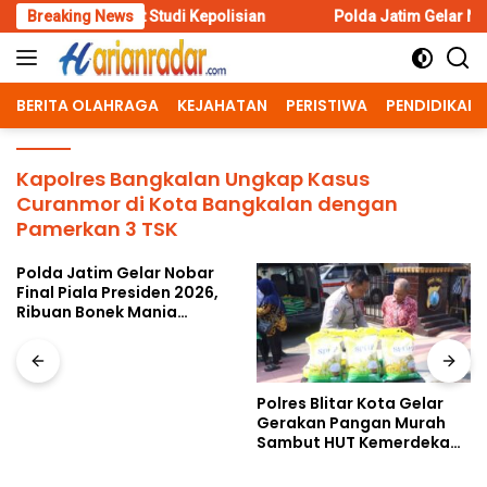
Skip
usat Studi Kepolisian
Breaking News
Polda Jatim Gelar Nobar Final Piala
to
content
BERITA OLAHRAGA
KEJAHATAN
PERISTIWA
PENDIDIKAN
Kapolres Bangkalan Ungkap Kasus
Curanmor di Kota Bangkalan dengan
Pamerkan 3 TSK
Polda Jatim Gelar Nobar
Final Piala Presiden 2026,
Ribuan Bonek Mania
Dukung Persebaya dari
Lapangan Mapolda
Polres Blitar Kota Gelar
Gerakan Pangan Murah
Sambut HUT Kemerdekaan
RI ke-81