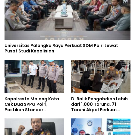
Universitas Palangka Raya Perkuat SDM Polri Lewat
Pusat Studi Kepolisian
Kapolresta Malang Kota
Di Balik Pengabdian Lebih
Cek Dua SPPG Polri,
dari 1.000 Taruna, 71
Pastikan Standar
Taruni Akpol Perkuat
Pemenuhan Gizi dan
Pembentukan Karakter
Pengelolaan Limbah
Siswa Sekolah Rakyat
Berjalan Optimal