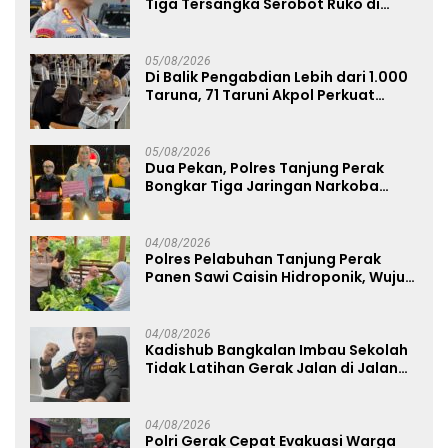
Tiga Tersangka Serobot Ruko di
Ngagel
05/08/2026
Di Balik Pengabdian Lebih dari 1.000
Taruna, 71 Taruni Akpol Perkuat
Pembentukan Karakter Siswa
Sekolah Rakyat
05/08/2026
Dua Pekan, Polres Tanjung Perak
Bongkar Tiga Jaringan Narkoba
22,76 Gram Sabu dan Pil Ekstasi
04/08/2026
Polres Pelabuhan Tanjung Perak
Panen Sawi Caisin Hidroponik, Wujud
Nyata Dukung Ketahanan Pangan
Nasional
04/08/2026
Kadishub Bangkalan Imbau Sekolah
Tidak Latihan Gerak Jalan di Jalan
Raya
04/08/2026
Polri Gerak Cepat Evakuasi Warga