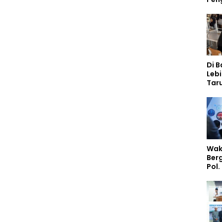
Di 
Lebi
Taru
Akp
Pem
Kar
Sek
Wak
Ber
Pol.
Rah
Perk
Nas
Stud