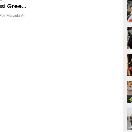
si Green
ol. Marzuki Ali
u…