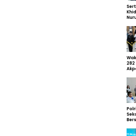
Sert
Khi
Nur
Had
Dem
Umr
Wak
282
Akp
Mas
Dib
Inte
Polr
Sek
Ber
297
Tem