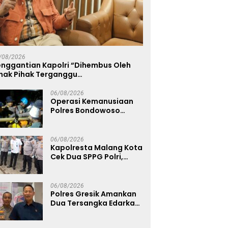
es Gresik Amankan Dua
Abaikan Keselamatan Kerja,
P
angka Edarkan Sabu
Proyek U-Ditch CV Sunan
A
/08/2026
ngan Bangkalan
Drajat di Raya Ngemplak
S
enggantian Kapolri “Dihembus Oleh
Sambikerep Pilih Kubur
ihak Pihak Terganggu
Transparansi Hidup-Hidup
enyamanannya”
06/08/2026
Operasi Kemanusiaan
Polres Bondowoso
Berhasil Evakuasi Dua
Jenazah di Gunung
Piramid
06/08/2026
Kapolresta Malang Kota
Cek Dua SPPG Polri,
Pastikan Standar
Pemenuhan Gizi dan
Pengelolaan Limbah
06/08/2026
Berjalan Optimal
Polres Gresik Amankan
Dua Tersangka Edarkan
Sabu Jaringan
Bangkalan