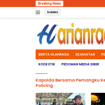
Skip
Breaking News
Pengga
to
Indeks
content
BERITA OLAHRAGA
KEJAHATAN
P
KODE ETIK
PEDOMAN MEDIA SIBER
Kapolda Bersama Pemangku Kep
Policing