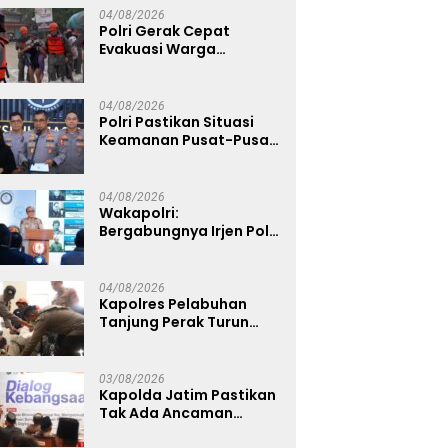
04/08/2026
Polri Gerak Cepat
Evakuasi Warga
Terdampak Banjir di
Padang
04/08/2026
Polri Pastikan Situasi
Keamanan Pusat-Pusat
Ekonomi Nasional Tetap
Kondusif
04/08/2026
Wakapolri:
Bergabungnya Irjen Pol.
Susilo Teguh Raharjo ke
UBISA Perkuat Jejaring
Nasional Pusat Studi
04/08/2026
Kepolisian
Kapolres Pelabuhan
Tanjung Perak Turun
Dampingi Korban,
Pastikan Penanganan
Kebakaran KM Mutiara
03/08/2026
Sentosa 2 Berjalan
Kapolda Jatim Pastikan
Maksimal
Tak Ada Ancaman
Kerusuhan di Jatim,