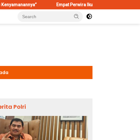
a”
Empat Perwira Ikuti Seleksi Komandan Upacara HUT ke-8
kada
erita Polri