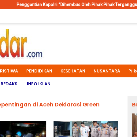
ntian Kapolri “Dihembus Oleh Pihak Pihak Terganggu Kenyamananny
ERISTIWA
PENDIDIKAN
KESEHATAN
NUSANTARA
Pil
REDAKSI
INFO IKLAN
entingan di Aceh Deklarasi Green
B