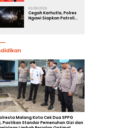
Tegaskan Komitmen
Polri Dukung Prestasi
02/08/2026
Atlet Nasional
Cegah Karhutla, Polres
Ngawi Siapkan Patroli
Deteksi Dini Titik Api
ndidikan
olresta Malang Kota Cek Dua SPPG
i, Pastikan Standar Pemenuhan Gizi dan
gelolaan Limbah Berjalan Optimal