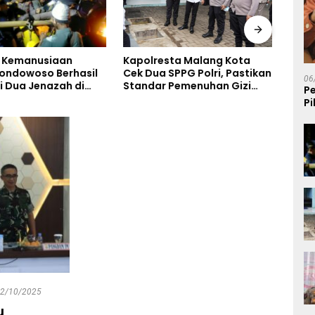
 Kemanusiaan
Polr
Kapolresta Malang Kota
Bondowoso Berhasil
Ters
Cek Dua SPPG Polri, Pastikan
06
i Dua Jenazah di
Jari
Standar Pemenuhan Gizi
P
Piramid
dan Pengelolaan Limbah
P
Berjalan Optimal
K
2/10/2025
u