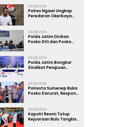
Warga Diminta Tak
Percaya Hoaks
03/08/2026
Polres Ngawi Ungkap
Peredaran Okerbaya
Amankan 2 Tersangka
03/08/2026
Polda Jatim Dirikan
Posko DVI dan Posko
Darurat Tangani
Tragedi KMP Mutiara
Sentosa II
03/08/2026
Polda Jatim Bongkar
Sindikat Penipuan
Online Emas Murah, Lima
Tersangka Diantaranya
Warga Binaan Lapas
03/08/2026
Diamankan
Polresta Sumenep Buka
Posko Darurat, Respon
Cepat Penanganan
Korban Kebakaran KM
Mutiara Sentosa 2
02/08/2026
Kapolri Resmi Tutup
Kejuaraan Bulu Tangkis
Kapolri Cup 2026,