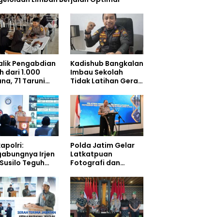
Balik Pengabdian
Kadishub Bangkalan
h dari 1.000
Imbau Sekolah
na, 71 Taruni
Tidak Latihan Gerak
ol Perkuat
Jalan di Jalan Raya
bentukan
akter Siswa
olah Rakyat
apolri:
Polda Jatim Gelar
gabungnya Irjen
Latkatpuan
 Susilo Teguh
Fotografi dan
arjo ke UBISA
Videografi,
uat Jejaring
Tingkatkan
ional Pusat
Kompetensi
i Kepolisian
Personel di Era
Digital