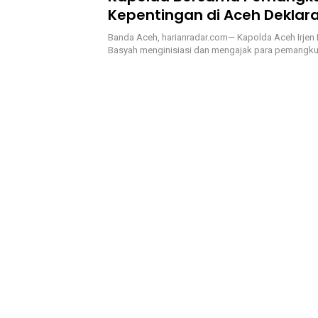
Kepentingan di Aceh Deklara
Policing
Banda Aceh, harianradar.com— Kapolda Aceh Irjen P
Basyah menginisiasi dan mengajak para pemangk