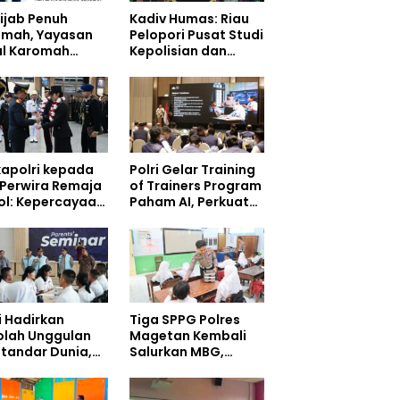
ijab Penuh
Kadiv Humas: Riau
dmah, Yayasan
Pelopori Pusat Studi
ul Karomah
Kepolisian dan
iahi Kepala
Lingkungan, Green
isioner Voucher
Policing Masuki
ah
Babak Baru
apolri kepada
Polri Gelar Training
 Perwira Remaja
of Trainers Program
ol: Kepercayaan
Paham AI, Perkuat
yarakat
Literasi Digital
angun dari
Pelajar
gritas
i Hadirkan
Tiga SPPG Polres
olah Unggulan
Magetan Kembali
standar Dunia,
Salurkan MBG,
 Siswa Mulai
Prioritaskan Gizi
pati Kampus
dan Food Safety