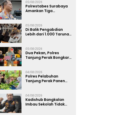
05/08/2026
Polrestabes Surabaya
Amankan Tiga
Tersangka Serobot
Ruko di Ngagel
05/08/2026
Di Balik Pengabdian
Lebih dari 1.000 Taruna,
71 Taruni Akpol Perkuat
Pembentukan Karakter
Siswa Sekolah Rakyat
05/08/2026
Dua Pekan, Polres
Tanjung Perak Bongkar
Tiga Jaringan Narkoba
22,76 Gram Sabu dan Pil
Ekstasi
04/08/2026
Polres Pelabuhan
Tanjung Perak Panen
Sawi Caisin Hidroponik,
Wujud Nyata Dukung
Ketahanan Pangan
04/08/2026
Nasional
Kadishub Bangkalan
Imbau Sekolah Tidak
Latihan Gerak Jalan di
Jalan Raya