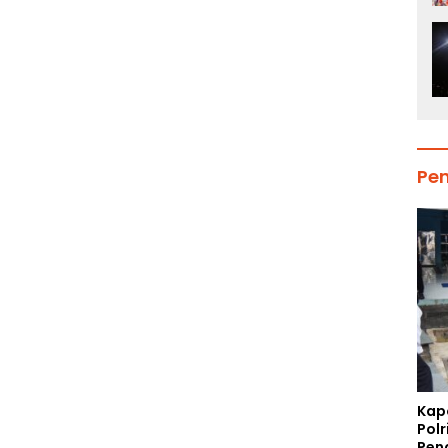
Pe
Kap
Polr
Pen