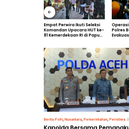
Empat Perwira Ikuti Seleksi
Operasi
n Kapolri
Komandan Upacara HUT ke-
Polres 
Oleh Pihak Pihak
81 Kemerdekaan RI di Papua
Evakuas
Selatan
Gunung 
annya”
Berita Polri
,
Nusantara
,
Pemerintahan
,
Peristiwa
0
Kapolda Bersama Pemangk