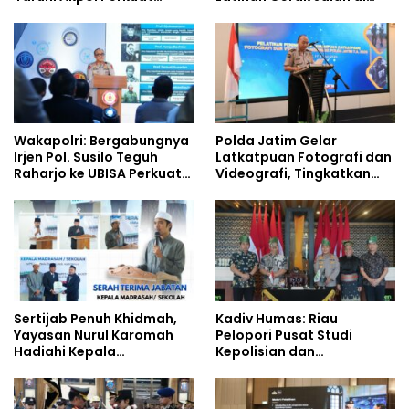
Pembentukan Karakter
Jalan Raya
Siswa Sekolah Rakyat
Wakapolri: Bergabungnya
Polda Jatim Gelar
Irjen Pol. Susilo Teguh
Latkatpuan Fotografi dan
Raharjo ke UBISA Perkuat
Videografi, Tingkatkan
Jejaring Nasional Pusat
Kompetensi Personel di
Studi Kepolisian
Era Digital
Sertijab Penuh Khidmah,
Kadiv Humas: Riau
Yayasan Nurul Karomah
Pelopori Pusat Studi
Hadiahi Kepala
Kepolisian dan
Demisioner Voucher
Lingkungan, Green
Umrah
Policing Masuki Babak
Baru