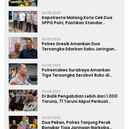
Jenazah di Gunung Piramid
06/08/2026
Kapolresta Malang Kota Cek Dua
SPPG Polri, Pastikan Standar
Pemenuhan Gizi dan Pengelolaan
Limbah Berjalan Optimal
06/08/2026
Polres Gresik Amankan Dua
Tersangka Edarkan Sabu Jaringan
Bangkalan
05/08/2026
Polrestabes Surabaya Amankan
Tiga Tersangka Serobot Ruko di
Ngagel
05/08/2026
Di Balik Pengabdian Lebih dari 1.000
Taruna, 71 Taruni Akpol Perkuat
Pembentukan Karakter Siswa
Sekolah Rakyat
05/08/2026
Dua Pekan, Polres Tanjung Perak
Bongkar Tiga Jaringan Narkoba