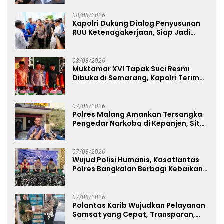
08/08/2026
Kapolri Dukung Dialog Penyusunan
RUU Ketenagakerjaan, Siap Jadi
Jembatan Aspirasi Buruh
08/08/2026
Muktamar XVI Tapak Suci Resmi
Dibuka di Semarang, Kapolri Terima
Anugerah Anggota Kehormatan
07/08/2026
Polres Malang Amankan Tersangka
Pengedar Narkoba di Kepanjen, Sita
Sabu 96 Gram dan Ganja 131 Gram
07/08/2026
Wujud Polisi Humanis, Kasatlantas
Polres Bangkalan Berbagi Kebaikan
Lewat Jumat Berkah di Masjid Syekh
Ahmad Ibrahim
07/08/2026
Polantas Karib Wujudkan Pelayanan
Samsat yang Cepat, Transparan,
dan Humanis