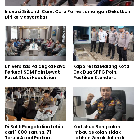
Inovasi Srikandi Care, Cara Polres Lamongan Dekatkan
Diri ke Masyarakat
Universitas Palangka Raya
Kapolresta Malang Kota
Perkuat SDM Polri Lewat
Cek Dua SPPG Polri,
Pusat Studi Kepolisian
Pastikan Standar
Pemenuhan Gizi dan
Pengelolaan Limbah
Berjalan Optimal
Di Balik Pengabdian Lebih
Kadishub Bangkalan
dari 1.000 Taruna, 71
Imbau Sekolah Tidak
Taruni Akpol Perkuat
Latihan Gerak Jalan di