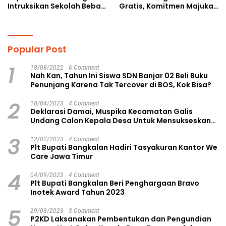
Intruksikan Sekolah Bebas
Gratis, Komitmen Majukan
Perundungan
Pendidikan
Popular Post
1
18/08/2022
6 Comment
Nah Kan, Tahun Ini Siswa SDN Banjar 02 Beli Buku
Penunjang Karena Tak Tercover di BOS, Kok Bisa?
2
18/04/2023
4 Comment
Deklarasi Damai, Muspika Kecamatan Galis
Undang Calon Kepala Desa Untuk Mensukseskan
Pilkades Aman dan Damai
3
12/02/2023
4 Comment
Plt Bupati Bangkalan Hadiri Tasyakuran Kantor We
Care Jawa Timur
4
04/09/2023
4 Comment
Plt Bupati Bangkalan Beri Penghargaan Bravo
Inotek Award Tahun 2023
5
29/03/2023
3 Comment
P2KD Laksanakan Pembentukan dan Pengundian