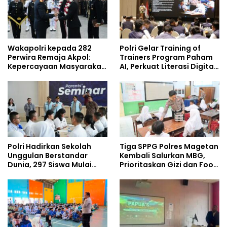
Wakapolri kepada 282
Polri Gelar Training of
Perwira Remaja Akpol:
Trainers Program Paham
Kepercayaan Masyarakat
AI, Perkuat Literasi Digital
Dibangun dari Integritas
Pelajar
Polri Hadirkan Sekolah
Tiga SPPG Polres Magetan
Unggulan Berstandar
Kembali Salurkan MBG,
Dunia, 297 Siswa Mulai
Prioritaskan Gizi dan Food
Tempati Kampus
Safety