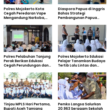
Polres Mojokerto Kota
Diaspora Papua di Inggris
Cegah Peredaran Vape
Bahas Strategi
Mengandung Narkoba,
Pembangunan Papua
Gencarkan Sosialisasi di
bersama Mahasiswa
Kalangan Remaja
Doktoral Internasional
Polres Pelabuhan Tanjung
Polres Mojokerto Edukasi
Perak Berikan Edukasi
Pelajar Tanamkan Budaya
Cegah Perundungan dan
Tertib Lalu Lintas dan
Bijak Bermedia Sosial
Cegah Perundungan
kepada Pelajar MPLS
Tinjau MPLS Hari Pertama,
Pemko Langsa Salurkan
Bupati Aceh Tamiang
20.963 Seragam Sekolah