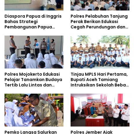
Diaspora Papua di Inggris
Polres Pelabuhan Tanjung
Bahas Strategi
Perak Berikan Edukasi
Pembangunan Papua
Cegah Perundungan dan
bersama Mahasiswa
Bijak Bermedia Sosial
Doktoral Internasional
kepada Pelajar MPLS
Polres Mojokerto Edukasi
Tinjau MPLS Hari Pertama,
Pelajar Tanamkan Budaya
Bupati Aceh Tamiang
Tertib Lalu Lintas dan
Intruksikan Sekolah Bebas
Cegah Perundungan
Perundungan
Pemko Langsa Salurkan
Polres Jember Ajak