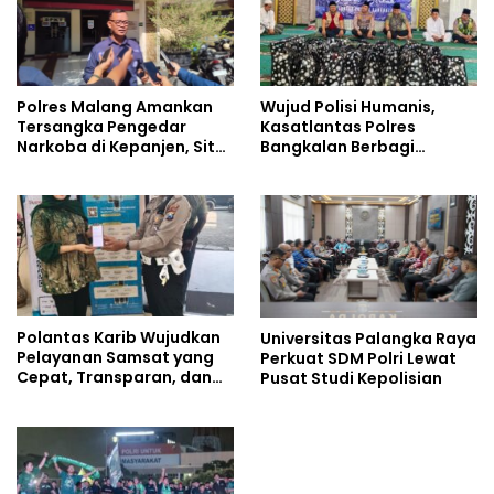
Wujud Polisi Humanis,
Polres Malang Amankan
Kasatlantas Polres
Tersangka Pengedar
Bangkalan Berbagi
Narkoba di Kepanjen, Sita
Kebaikan Lewat Jumat
Sabu 96 Gram dan Ganja
Berkah di Masjid Syekh
131 Gram
Ahmad Ibrahim
Polantas Karib Wujudkan
Universitas Palangka Raya
Pelayanan Samsat yang
Perkuat SDM Polri Lewat
Cepat, Transparan, dan
Pusat Studi Kepolisian
Humanis