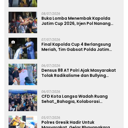
Menggerakkan UMKM dan Layanan
Publik
08/07/2026
Buka Lomba Menembak Kapolda
Jatim Cup 2026, Irjen Pol Nanang
Avianto Tekankan Profesionalisme
Penggunaan Senjata Api
07/07/2026
Final Kapolda Cup 4 Berlangsung
Meriah, Tim Gabsat Polda Jatim
Angkat Trofi Juara
06/07/2026
Densus 88 AT Polri Ajak Masyarakat
Tolak Radikalisme dan Bullying
melalui Kampanye Edukasi di Car
Free Day Makassar
06/07/2026
CFD Kota Langsa Wadah Ruang
Sehat_Bahagia, Kolaborasi
Panggung UMKM Bersama
Dekranasda Gerakan Ekonomi Lokal
05/07/2026
Polres Gresik Hadir Untuk
Masyarakat, Gelar Bhayangkara