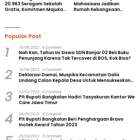
20.963 Seragam Sekolah
Mahasiswa Jadikan
Gratis, Komitmen Majukan
Rumah Kebangsaan
Pendidikan
Ruang Kolaborasi Lahirkan
Gagasan Konstruktif
Popular Post
1
18/08/2022
6 Comment
Nah Kan, Tahun Ini Siswa SDN Banjar 02 Beli Buku
Penunjang Karena Tak Tercover di BOS, Kok Bisa?
2
18/04/2023
4 Comment
Deklarasi Damai, Muspika Kecamatan Galis
Undang Calon Kepala Desa Untuk Mensukseskan
Pilkades Aman dan Damai
3
12/02/2023
4 Comment
Plt Bupati Bangkalan Hadiri Tasyakuran Kantor We
Care Jawa Timur
4
04/09/2023
4 Comment
Plt Bupati Bangkalan Beri Penghargaan Bravo
Inotek Award Tahun 2023
29/03/2023
3 Comment