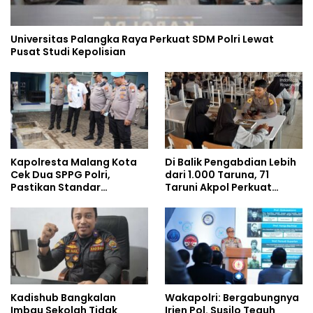
Universitas Palangka Raya Perkuat SDM Polri Lewat
Pusat Studi Kepolisian
Kapolresta Malang Kota
Di Balik Pengabdian Lebih
Cek Dua SPPG Polri,
dari 1.000 Taruna, 71
Pastikan Standar
Taruni Akpol Perkuat
Pemenuhan Gizi dan
Pembentukan Karakter
Pengelolaan Limbah
Siswa Sekolah Rakyat
Berjalan Optimal
Kadishub Bangkalan
Wakapolri: Bergabungnya
Imbau Sekolah Tidak
Irjen Pol. Susilo Teguh