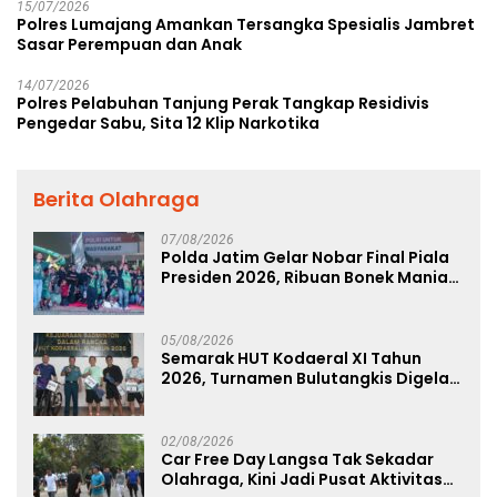
15/07/2026
Polres Lumajang Amankan Tersangka Spesialis Jambret
Sasar Perempuan dan Anak
14/07/2026
Polres Pelabuhan Tanjung Perak Tangkap Residivis
Pengedar Sabu, Sita 12 Klip Narkotika
Berita Olahraga
07/08/2026
Polda Jatim Gelar Nobar Final Piala
Presiden 2026, Ribuan Bonek Mania
Dukung Persebaya dari Lapangan
Mapolda
05/08/2026
Semarak HUT Kodaeral XI Tahun
2026, Turnamen Bulutangkis Digelar
untuk Cetak Atlet Berprestasi dan
Perkuat Soliditas Prajurit
02/08/2026
Car Free Day Langsa Tak Sekadar
Olahraga, Kini Jadi Pusat Aktivitas