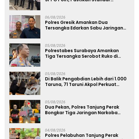
Pemenuhan Gizi dan Pengelolaan
Limbah Berjalan Optimal
06/08/2026
Polres Gresik Amankan Dua
Tersangka Edarkan Sabu Jaringan
Bangkalan
05/08/2026
Polrestabes Surabaya Amankan
Tiga Tersangka Serobot Ruko di
Ngagel
05/08/2026
Di Balik Pengabdian Lebih dari 1.000
Taruna, 71 Taruni Akpol Perkuat
Pembentukan Karakter Siswa
Sekolah Rakyat
05/08/2026
Dua Pekan, Polres Tanjung Perak
Bongkar Tiga Jaringan Narkoba
22,76 Gram Sabu dan Pil Ekstasi
04/08/2026
Polres Pelabuhan Tanjung Perak