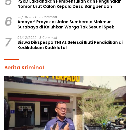
5
P2KD Laksanakan Pembentukan dan Pengundian
Nomor Urut Calon Kepala Desa Bangpendah
6
23/10/2021
3 Comment
Ambyar! Proyek di Jalan Sumberejo Makmur
Surabaya di Keluhkan Warga Tak Sesuai Spek
7
06/12/2022
3 Comment
Siswa Dikspespa TNI AL Selesai Ikuti Pendidikan di
Kodikdukum Kodiklatal
Berita Kriminal