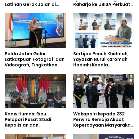
Latihan Gerak Jalan di
Raharjo ke UBISA Perkuat
Jalan Raya
Jejaring Nasional Pusat
Studi Kepolisian
Polda Jatim Gelar
Sertijab Penuh Khidmah,
Latkatpuan Fotografi dan
Yayasan Nurul Karomah
Videografi, Tingkatkan
Hadiahi Kepala
Kompetensi Personel di
Demisioner Voucher
Era Digital
Umrah
Kadiv Humas: Riau
Wakapolri kepada 282
Pelopori Pusat Studi
Perwira Remaja Akpol:
Kepolisian dan
Kepercayaan Masyarakat
Lingkungan, Green
Dibangun dari Integritas
Policing Masuki Babak