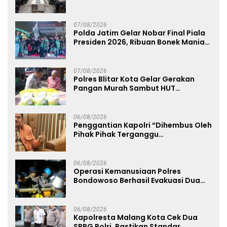
Kepolisian
07/08/2026
Polda Jatim Gelar Nobar Final Piala
Presiden 2026, Ribuan Bonek Mania
Dukung Persebaya dari Lapangan
Mapolda
07/08/2026
Polres Blitar Kota Gelar Gerakan
Pangan Murah Sambut HUT
Kemerdekaan RI ke-81
06/08/2026
Penggantian Kapolri “Dihembus Oleh
Pihak Pihak Terganggu
Kenyamanannya”
06/08/2026
Operasi Kemanusiaan Polres
Bondowoso Berhasil Evakuasi Dua
Jenazah di Gunung Piramid
06/08/2026
Kapolresta Malang Kota Cek Dua
SPPG Polri, Pastikan Standar