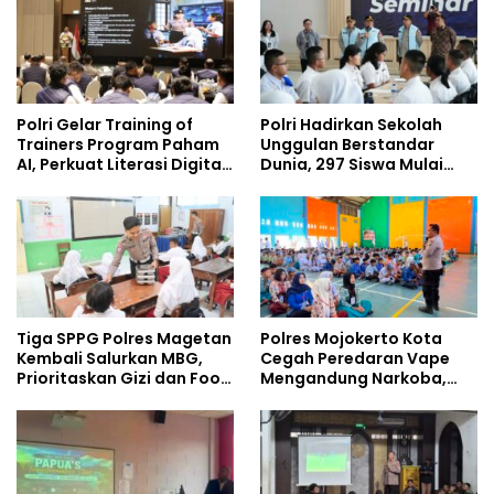
Baru
Polri Gelar Training of
Polri Hadirkan Sekolah
Trainers Program Paham
Unggulan Berstandar
AI, Perkuat Literasi Digital
Dunia, 297 Siswa Mulai
Pelajar
Tempati Kampus
Tiga SPPG Polres Magetan
Polres Mojokerto Kota
Kembali Salurkan MBG,
Cegah Peredaran Vape
Prioritaskan Gizi dan Food
Mengandung Narkoba,
Safety
Gencarkan Sosialisasi di
Kalangan Remaja