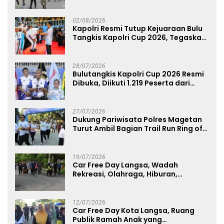
dan Pelayanan Publik
02/08/2026
Kapolri Resmi Tutup Kejuaraan Bulu
Tangkis Kapolri Cup 2026, Tegaskan
Komitmen Polri Dukung Prestasi
Atlet Nasional
28/07/2026
Bulutangkis Kapolri Cup 2026 Resmi
Dibuka, Diikuti 1.219 Peserta dari
Kategori Umum, Polri, dan Difabel
27/07/2026
Dukung Pariwisata Polres Magetan
Turut Ambil Bagian Trail Run Ring of
Lawu 2026
19/07/2026
Car Free Day Langsa, Wadah
Rekreasi, Olahraga, Hiburan,
Layanan Publik, dan Penguatan
UMKM
12/07/2026
Car Free Day Kota Langsa, Ruang
Publik Ramah Anak yang