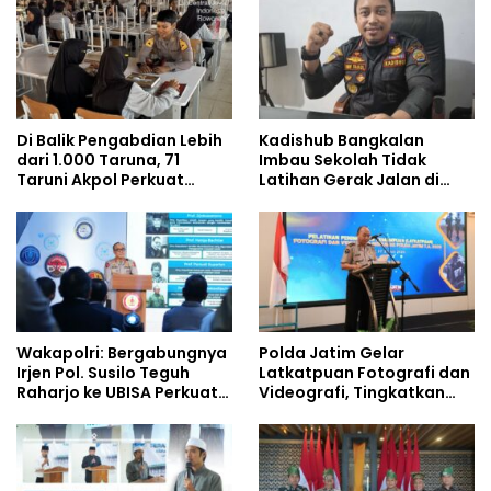
Pengelolaan Limbah
Berjalan Optimal
Di Balik Pengabdian Lebih
Kadishub Bangkalan
dari 1.000 Taruna, 71
Imbau Sekolah Tidak
Taruni Akpol Perkuat
Latihan Gerak Jalan di
Pembentukan Karakter
Jalan Raya
Siswa Sekolah Rakyat
Wakapolri: Bergabungnya
Polda Jatim Gelar
Irjen Pol. Susilo Teguh
Latkatpuan Fotografi dan
Raharjo ke UBISA Perkuat
Videografi, Tingkatkan
Jejaring Nasional Pusat
Kompetensi Personel di
Studi Kepolisian
Era Digital