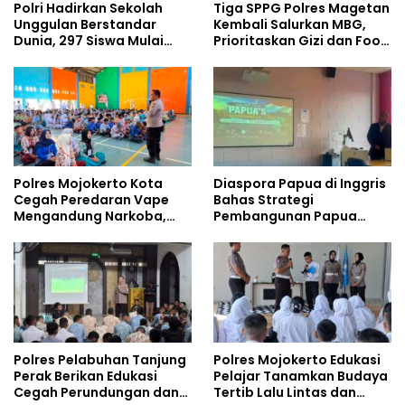
Polri Hadirkan Sekolah
Tiga SPPG Polres Magetan
Unggulan Berstandar
Kembali Salurkan MBG,
Dunia, 297 Siswa Mulai
Prioritaskan Gizi dan Food
Tempati Kampus
Safety
Polres Mojokerto Kota
Diaspora Papua di Inggris
Cegah Peredaran Vape
Bahas Strategi
Mengandung Narkoba,
Pembangunan Papua
Gencarkan Sosialisasi di
bersama Mahasiswa
Kalangan Remaja
Doktoral Internasional
Polres Pelabuhan Tanjung
Polres Mojokerto Edukasi
Perak Berikan Edukasi
Pelajar Tanamkan Budaya
Cegah Perundungan dan
Tertib Lalu Lintas dan