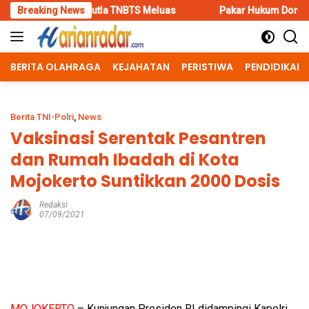
Skip
utla TNBTS Meluas
Breaking News
Pakar Hukum Dorong Polri Tindak Tegas
to
content
BERITA OLAHRAGA
KEJAHATAN
PERISTIWA
PENDIDIKAN
Berita TNI-Polri
,
News
Vaksinasi Serentak Pesantren
dan Rumah Ibadah di Kota
Mojokerto Suntikkan 2000 Dosis
Redaksi
07/09/2021
MOJOKERTO
– Kunjungan Presiden RI didampingi Kapolri