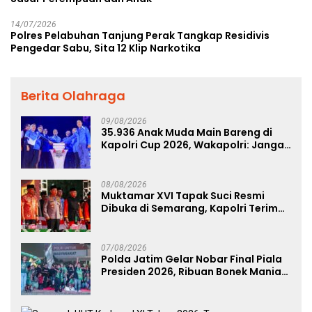
14/07/2026
Polres Pelabuhan Tanjung Perak Tangkap Residivis
Pengedar Sabu, Sita 12 Klip Narkotika
Berita Olahraga
09/08/2026
35.936 Anak Muda Main Bareng di
Kapolri Cup 2026, Wakapolri: Jangan
Cuma Jadi Penonton, Jadilah
Talenta Digital
08/08/2026
Muktamar XVI Tapak Suci Resmi
Dibuka di Semarang, Kapolri Terima
Anugerah Anggota Kehormatan
07/08/2026
Polda Jatim Gelar Nobar Final Piala
Presiden 2026, Ribuan Bonek Mania
Dukung Persebaya dari Lapangan
Mapolda