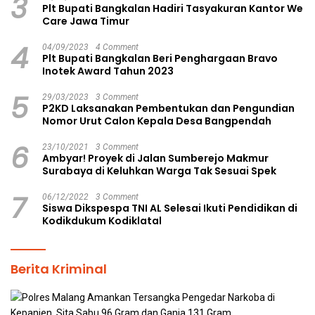
3
Plt Bupati Bangkalan Hadiri Tasyakuran Kantor We
Care Jawa Timur
4
04/09/2023
4 Comment
Plt Bupati Bangkalan Beri Penghargaan Bravo
Inotek Award Tahun 2023
5
29/03/2023
3 Comment
P2KD Laksanakan Pembentukan dan Pengundian
Nomor Urut Calon Kepala Desa Bangpendah
6
23/10/2021
3 Comment
Ambyar! Proyek di Jalan Sumberejo Makmur
Surabaya di Keluhkan Warga Tak Sesuai Spek
7
06/12/2022
3 Comment
Siswa Dikspespa TNI AL Selesai Ikuti Pendidikan di
Kodikdukum Kodiklatal
Berita Kriminal