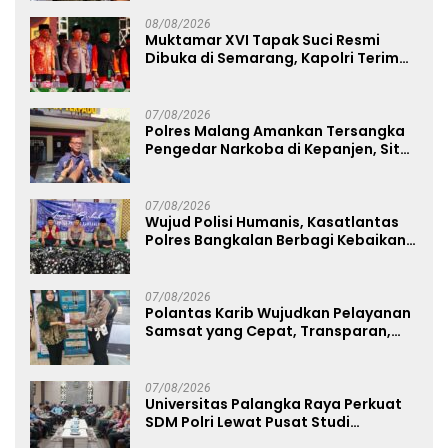
08/08/2026
Muktamar XVI Tapak Suci Resmi
Dibuka di Semarang, Kapolri Terima
Anugerah Anggota Kehormatan
07/08/2026
Polres Malang Amankan Tersangka
Pengedar Narkoba di Kepanjen, Sita
Sabu 96 Gram dan Ganja 131 Gram
07/08/2026
Wujud Polisi Humanis, Kasatlantas
Polres Bangkalan Berbagi Kebaikan
Lewat Jumat Berkah di Masjid Syekh
Ahmad Ibrahim
07/08/2026
Polantas Karib Wujudkan Pelayanan
Samsat yang Cepat, Transparan,
dan Humanis
07/08/2026
Universitas Palangka Raya Perkuat
SDM Polri Lewat Pusat Studi
Kepolisian