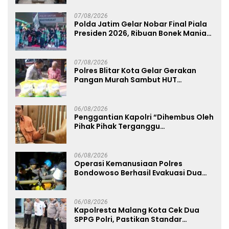
07/08/2026
Polda Jatim Gelar Nobar Final Piala
Presiden 2026, Ribuan Bonek Mania
Dukung Persebaya dari Lapangan
Mapolda
07/08/2026
Polres Blitar Kota Gelar Gerakan
Pangan Murah Sambut HUT
Kemerdekaan RI ke-81
06/08/2026
Penggantian Kapolri “Dihembus Oleh
Pihak Pihak Terganggu
Kenyamanannya”
06/08/2026
Operasi Kemanusiaan Polres
Bondowoso Berhasil Evakuasi Dua
Jenazah di Gunung Piramid
06/08/2026
Kapolresta Malang Kota Cek Dua
SPPG Polri, Pastikan Standar
Pemenuhan Gizi dan Pengelolaan