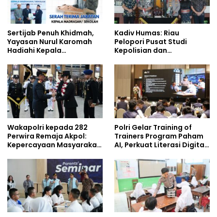
Sertijab Penuh Khidmah,
Kadiv Humas: Riau
Yayasan Nurul Karomah
Pelopori Pusat Studi
Hadiahi Kepala
Kepolisian dan
Demisioner Voucher
Lingkungan, Green
Umrah
Policing Masuki Babak
Baru
Wakapolri kepada 282
Polri Gelar Training of
Perwira Remaja Akpol:
Trainers Program Paham
Kepercayaan Masyarakat
AI, Perkuat Literasi Digital
Dibangun dari Integritas
Pelajar