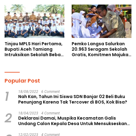
Bijak Bermedia Sosial
Cegah Perundungan
kepada Pelajar MPLS
Tinjau MPLS Hari Pertama,
Pemko Langsa Salurkan
Bupati Aceh Tamiang
20.963 Seragam Sekolah
Intruksikan Sekolah Bebas
Gratis, Komitmen Majukan
Perundungan
Pendidikan
Popular Post
1
18/08/2022
6 Comment
Nah Kan, Tahun Ini Siswa SDN Banjar 02 Beli Buku
Penunjang Karena Tak Tercover di BOS, Kok Bisa?
2
18/04/2023
4 Comment
Deklarasi Damai, Muspika Kecamatan Galis
Undang Calon Kepala Desa Untuk Mensukseskan
Pilkades Aman dan Damai
12/02/2023
4 Comment