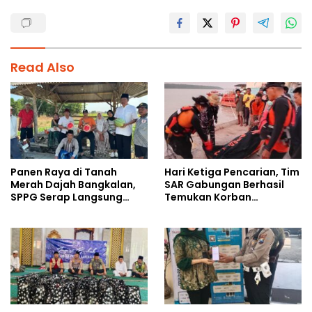
Read Also
Panen Raya di Tanah
Hari Ketiga Pencarian, Tim
Merah Dajah Bangkalan,
SAR Gabungan Berhasil
SPPG Serap Langsung
Temukan Korban
Hasil Tani Petani
Tenggelam di Sungai Maro