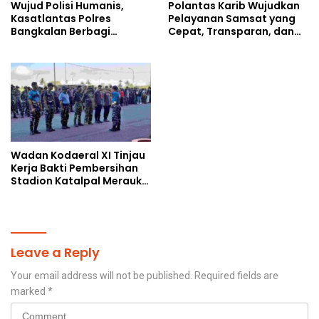
Wujud Polisi Humanis,
Polantas Karib Wujudkan
Kasatlantas Polres
Pelayanan Samsat yang
Bangkalan Berbagi
Cepat, Transparan, dan
Kebaikan Lewat Jumat
Humanis
Berkah di Masjid Syekh
Ahmad Ibrahim
Wadan Kodaeral XI Tinjau
Kerja Bakti Pembersihan
Stadion Katalpal Merauke,
Jelang Upacara HUT Ke-81
Kemerdekaan RI
Leave a Reply
Your email address will not be published.
Required fields are
marked
*