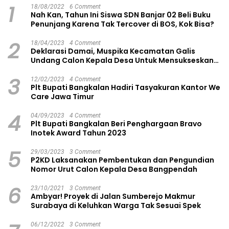
1
18/08/2022
6 Comment
Nah Kan, Tahun Ini Siswa SDN Banjar 02 Beli Buku
Penunjang Karena Tak Tercover di BOS, Kok Bisa?
2
18/04/2023
4 Comment
Deklarasi Damai, Muspika Kecamatan Galis
Undang Calon Kepala Desa Untuk Mensukseskan
Pilkades Aman dan Damai
3
12/02/2023
4 Comment
Plt Bupati Bangkalan Hadiri Tasyakuran Kantor We
Care Jawa Timur
4
04/09/2023
4 Comment
Plt Bupati Bangkalan Beri Penghargaan Bravo
Inotek Award Tahun 2023
5
29/03/2023
3 Comment
P2KD Laksanakan Pembentukan dan Pengundian
Nomor Urut Calon Kepala Desa Bangpendah
6
23/10/2021
3 Comment
Ambyar! Proyek di Jalan Sumberejo Makmur
Surabaya di Keluhkan Warga Tak Sesuai Spek
06/12/2022
3 Comment