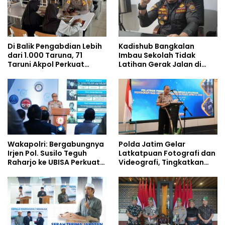
Di Balik Pengabdian Lebih
Kadishub Bangkalan
dari 1.000 Taruna, 71
Imbau Sekolah Tidak
Taruni Akpol Perkuat
Latihan Gerak Jalan di
Pembentukan Karakter
Jalan Raya
Siswa Sekolah Rakyat
Wakapolri: Bergabungnya
Polda Jatim Gelar
Irjen Pol. Susilo Teguh
Latkatpuan Fotografi dan
Raharjo ke UBISA Perkuat
Videografi, Tingkatkan
Jejaring Nasional Pusat
Kompetensi Personel di
Studi Kepolisian
Era Digital