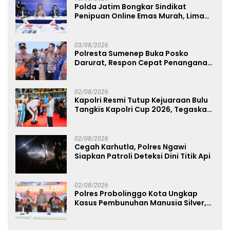
Polda Jatim Bongkar Sindikat
Penipuan Online Emas Murah, Lima
Tersangka Diantaranya Warga
Binaan Lapas Diamankan
03/08/2026
Polresta Sumenep Buka Posko
Darurat, Respon Cepat Penanganan
Korban Kebakaran KM Mutiara
Sentosa 2
02/08/2026
Kapolri Resmi Tutup Kejuaraan Bulu
Tangkis Kapolri Cup 2026, Tegaskan
Komitmen Polri Dukung Prestasi
Atlet Nasional
02/08/2026
Cegah Karhutla, Polres Ngawi
Siapkan Patroli Deteksi Dini Titik Api
02/08/2026
Polres Probolinggo Kota Ungkap
Kasus Pembunuhan Manusia Silver,
Dua Tersangka Diamankan