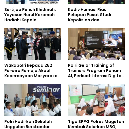
Sertijab Penuh Khidmah,
Kadiv Humas: Riau
Yayasan Nurul Karomah
Pelopori Pusat Studi
Hadiahi Kepala
Kepolisian dan
Demisioner Voucher
Lingkungan, Green
Umrah
Policing Masuki Babak
Baru
Wakapolri kepada 282
Polri Gelar Training of
Perwira Remaja Akpol:
Trainers Program Paham
Kepercayaan Masyarakat
AI, Perkuat Literasi Digital
Dibangun dari Integritas
Pelajar
Polri Hadirkan Sekolah
Tiga SPPG Polres Magetan
Unggulan Berstandar
Kembali Salurkan MBG,