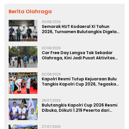
Berita Olahraga
05/08/2026
Semarak HUT Kodaeral XI Tahun
2026, Turnamen Bulutangkis Digelar
untuk Cetak Atlet Berprestasi dan
Perkuat Soliditas Prajurit
02/08/2026
Car Free Day Langsa Tak Sekadar
Olahraga, Kini Jadi Pusat Aktivitas
dan Pelayanan Publik
02/08/2026
Kapolri Resmi Tutup Kejuaraan Bulu
Tangkis Kapolri Cup 2026, Tegaskan
Komitmen Polri Dukung Prestasi
Atlet Nasional
28/07/2026
Bulutangkis Kapolri Cup 2026 Resmi
Dibuka, Diikuti 1.219 Peserta dari
Kategori Umum, Polri, dan Difabel
27/07/2026