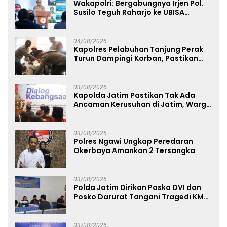
Wakapolri: Bergabungnya Irjen Pol.
Susilo Teguh Raharjo ke UBISA
Perkuat Jejaring Nasional Pusat
Studi Kepolisian
04/08/2026
Kapolres Pelabuhan Tanjung Perak
Turun Dampingi Korban, Pastikan
Penanganan Kebakaran KM Mutiara
Sentosa 2 Berjalan Maksimal
03/08/2026
Kapolda Jatim Pastikan Tak Ada
Ancaman Kerusuhan di Jatim, Warga
Diminta Tak Percaya Hoaks
03/08/2026
Polres Ngawi Ungkap Peredaran
Okerbaya Amankan 2 Tersangka
03/08/2026
Polda Jatim Dirikan Posko DVI dan
Posko Darurat Tangani Tragedi KMP
Mutiara Sentosa II
03/08/2026