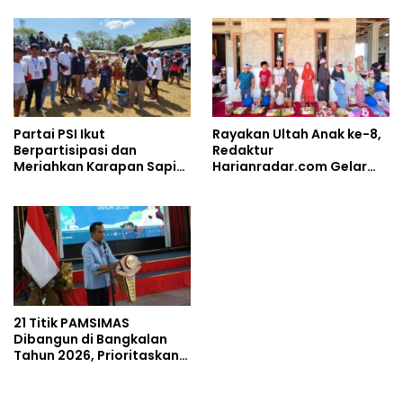
dan Perkuat Soliditas
Prajurit
Partai PSI Ikut
Rayakan Ultah Anak ke-8,
Berpartisipasi dan
Redaktur
Meriahkan Karapan Sapi
Harianradar.com Gelar
Piala AHY
Doa Bersama dan
Santunan Anak Yatim
21 Titik PAMSIMAS
Dibangun di Bangkalan
Tahun 2026, Prioritaskan
Wilayah Rawan
Kekeringan