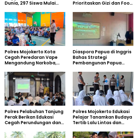
Dunia, 297 Siswa Mulai
Prioritaskan Gizi dan Food
Tempati Kampus
Safety
Polres Mojokerto Kota
Diaspora Papua di Inggris
Cegah Peredaran Vape
Bahas Strategi
Mengandung Narkoba,
Pembangunan Papua
Gencarkan Sosialisasi di
bersama Mahasiswa
Kalangan Remaja
Doktoral Internasional
Polres Pelabuhan Tanjung
Polres Mojokerto Edukasi
Perak Berikan Edukasi
Pelajar Tanamkan Budaya
Cegah Perundungan dan
Tertib Lalu Lintas dan
Bijak Bermedia Sosial
Cegah Perundungan
kepada Pelajar MPLS