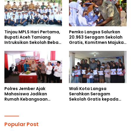
Tinjau MPLS Hari Pertama,
Pemko Langsa Salurkan
Bupati Aceh Tamiang
20.963 Seragam Sekolah
Intruksikan Sekolah Bebas
Gratis, Komitmen Majukan
Perundungan
Pendidikan
Polres Jember Ajak
Wali Kota Langsa
Mahasiswa Jadikan
Serahkan Seragam
Rumah Kebangsaan
Sekolah Gratis kepada
Ruang Kolaborasi Lahirkan
Anak Yatim Piatu di
Gagasan Konstruktif
Langsa Kota
Popular Post