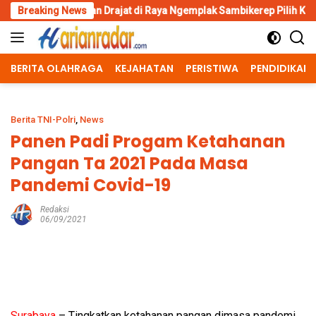
Skip
Sunan Drajat di Raya Ngemplak Sambikerep Pilih Kubur Transparansi
Breaking News
to
content
BERITA OLAHRAGA
KEJAHATAN
PERISTIWA
PENDIDIKAN
Berita TNI-Polri
,
News
Panen Padi Progam Ketahanan
Pangan Ta 2021 Pada Masa
Pandemi Covid-19
Redaksi
06/09/2021
Surabaya
– Tingkatkan ketahanan pangan dimasa pandemi