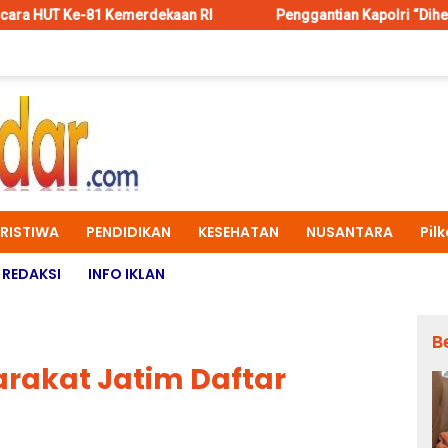
erdekaan RI
Penggantian Kapolri “Dihembus Oleh Pihak Pi
ERISTIWA
PENDIDIKAN
KESEHATAN
NUSANTARA
Pil
REDAKSI
INFO IKLAN
B
rakat Jatim Daftar