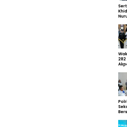
Sert
Khi
Nur
Had
Dem
Umr
Wak
282
Akp
Mas
Dib
Inte
Polr
Sek
Ber
297
Tem