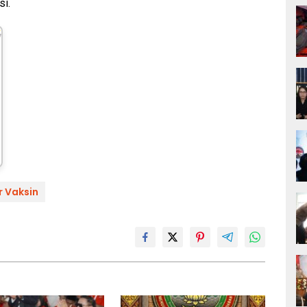
si.
r Vaksin