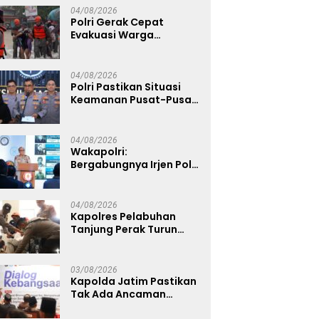
04/08/2026
Polri Gerak Cepat
Evakuasi Warga
Terdampak Banjir di
Padang
04/08/2026
Polri Pastikan Situasi
Keamanan Pusat-Pusat
Ekonomi Nasional Tetap
Kondusif
04/08/2026
Wakapolri:
Bergabungnya Irjen Pol.
Susilo Teguh Raharjo ke
UBISA Perkuat Jejaring
Nasional Pusat Studi
04/08/2026
Kepolisian
Kapolres Pelabuhan
Tanjung Perak Turun
Dampingi Korban,
Pastikan Penanganan
Kebakaran KM Mutiara
03/08/2026
Sentosa 2 Berjalan
Kapolda Jatim Pastikan
Maksimal
Tak Ada Ancaman
Kerusuhan di Jatim,