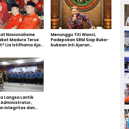
at Nasionalisme
Menunggu Titi Wanci,
kat Madura Terus
Padepokan SRM Siap Buka-
? Lia Istifhama Ajak
bukaan Inti Ajaran
edarah Jadi Garda
Kasampurnan Budi Luhur di
ian untuk NKRI
Kongres Kebudayaan
Nusantara 2026
ta Langsa Lantik
 Administrator,
n Integritas dan
an Kinerja Birokrasi