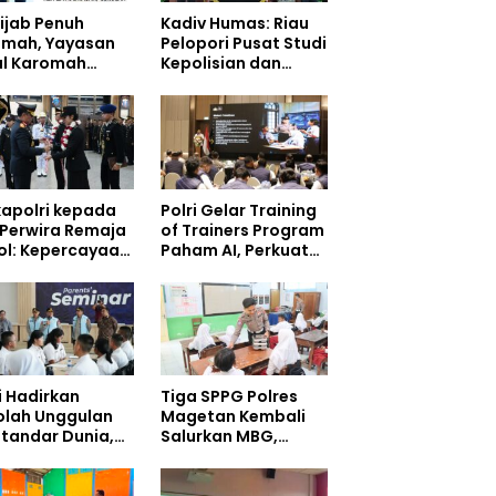
ijab Penuh
Kadiv Humas: Riau
dmah, Yayasan
Pelopori Pusat Studi
ul Karomah
Kepolisian dan
iahi Kepala
Lingkungan, Green
isioner Voucher
Policing Masuki
ah
Babak Baru
apolri kepada
Polri Gelar Training
 Perwira Remaja
of Trainers Program
ol: Kepercayaan
Paham AI, Perkuat
yarakat
Literasi Digital
angun dari
Pelajar
gritas
i Hadirkan
Tiga SPPG Polres
olah Unggulan
Magetan Kembali
standar Dunia,
Salurkan MBG,
 Siswa Mulai
Prioritaskan Gizi
pati Kampus
dan Food Safety