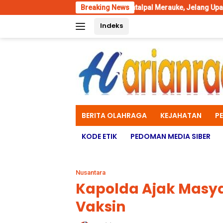
Skip
mbersihan Stadion Katalpal Merauke, Jelang Upacara HUT Ke-81 Kem
Breaking News
to
Indeks
content
BERITA OLAHRAGA
KEJAHATAN
P
KODE ETIK
PEDOMAN MEDIA SIBER
Nusantara
Kapolda Ajak Masya
Vaksin