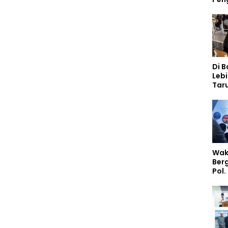
Di 
Lebi
Taru
Akp
Pem
Kar
Sek
Wak
Ber
Pol.
Rah
Perk
Nas
Stud