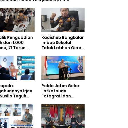
Balik Pengabdian
Kadishub Bangkalan
h dari 1.000
Imbau Sekolah
na, 71 Taruni
Tidak Latihan Gerak
ol Perkuat
Jalan di Jalan Raya
bentukan
akter Siswa
olah Rakyat
apolri:
Polda Jatim Gelar
gabungnya Irjen
Latkatpuan
 Susilo Teguh
Fotografi dan
arjo ke UBISA
Videografi,
uat Jejaring
Tingkatkan
ional Pusat
Kompetensi
i Kepolisian
Personel di Era
Digital