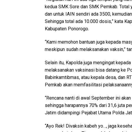
kedua SMK Sore dan SMK Pemkab. Total yan
dan untuk IAIN sendiri ada 3500, kemud
Sehingga total ada 10.000 dosis,” kata K
Kabupaten Ponorogo.
“Kami memohon bantuan juga kepada masya
meskipun sudah melaksanakan vaksin,” ta
Selain itu, Kapolda juga mengingat kepad
melaksanakan vaksinasi bisa datang ke Po
Babinkamtibmas, atau kepala desa, dan RT /
Pemkab akan memfasilitasi pelaksanaann
“Rencana nanti di awal September ini akan
sehingga harapannya 70% dari 31,6 juta pe
Jatim didampingi Pejabat Utama Polda Jat
“Ayo Rek! Divaksin kabeh yo…, jaga kesehat