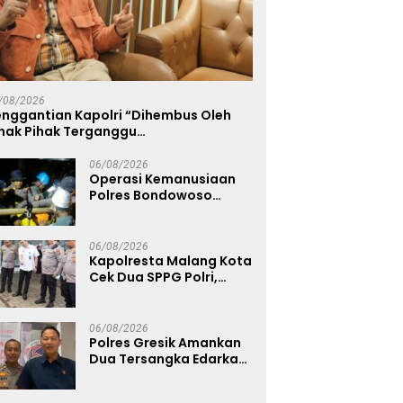
/08/2026
enggantian Kapolri “Dihembus Oleh
ihak Pihak Terganggu
enyamanannya”
06/08/2026
Operasi Kemanusiaan
Polres Bondowoso
Berhasil Evakuasi Dua
Jenazah di Gunung
Piramid
06/08/2026
Kapolresta Malang Kota
Cek Dua SPPG Polri,
Pastikan Standar
Pemenuhan Gizi dan
Pengelolaan Limbah
06/08/2026
Berjalan Optimal
Polres Gresik Amankan
Dua Tersangka Edarkan
Sabu Jaringan
Bangkalan