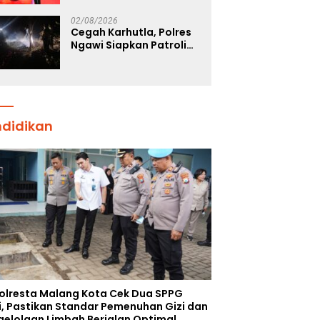
Tegaskan Komitmen
Polri Dukung Prestasi
02/08/2026
Atlet Nasional
Cegah Karhutla, Polres
Ngawi Siapkan Patroli
Deteksi Dini Titik Api
ndidikan
olresta Malang Kota Cek Dua SPPG
i, Pastikan Standar Pemenuhan Gizi dan
gelolaan Limbah Berjalan Optimal