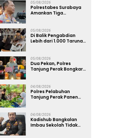
05/08/2026
Polrestabes Surabaya
Amankan Tiga
Tersangka Serobot
Ruko di Ngagel
05/08/2026
Di Balik Pengabdian
Lebih dari 1.000 Taruna,
71 Taruni Akpol Perkuat
Pembentukan Karakter
Siswa Sekolah Rakyat
05/08/2026
Dua Pekan, Polres
Tanjung Perak Bongkar
Tiga Jaringan Narkoba
22,76 Gram Sabu dan Pil
Ekstasi
04/08/2026
Polres Pelabuhan
Tanjung Perak Panen
Sawi Caisin Hidroponik,
Wujud Nyata Dukung
Ketahanan Pangan
04/08/2026
Nasional
Kadishub Bangkalan
Imbau Sekolah Tidak
Latihan Gerak Jalan di
Jalan Raya