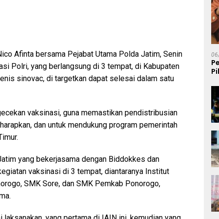
Nico Afinta bersama Pejabat Utama Polda Jatim, Senin
06
P
i Polri, yang berlangsung di 3 tempat, di Kabupaten
P
nis sinovac, di targetkan dapat selesai dalam satu
K
ecekan vaksinasi, guna memastikan pendistribusian
 diharapkan, dan untuk mendukung program pemerintah
imur.
a Jatim yang bekerjasama dengan Biddokkes dan
giatan vaksinasi di 3 tempat, diantaranya Institut
onorogo, SMK Sore, dan SMK Pemkab Ponorogo,
ma.
mi laksanakan, yang pertama di IAIN ini, kemudian yang