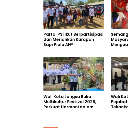
Partai PSI Ikut Berpartisipasi
Semang
dan Meriahkan Karapan
Masyara
Sapi Piala AHY
Menguat
MADAS S
Pengabd
Wali Kota Langsa Buka
Wali Ko
Multikultur Festival 2026,
Pejabat
Perkuat Harmoni dalam
Tekanka
Keberagaman
Percepat