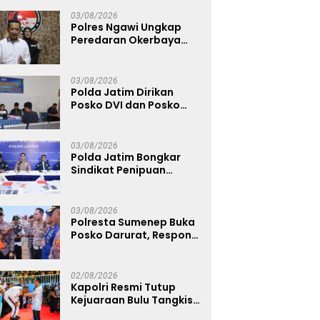
Warga Diminta Tak
Percaya Hoaks
03/08/2026
Polres Ngawi Ungkap
Peredaran Okerbaya
Amankan 2 Tersangka
03/08/2026
Polda Jatim Dirikan
Posko DVI dan Posko
Darurat Tangani
Tragedi KMP Mutiara
Sentosa II
03/08/2026
Polda Jatim Bongkar
Sindikat Penipuan
Online Emas Murah, Lima
Tersangka Diantaranya
Warga Binaan Lapas
03/08/2026
Diamankan
Polresta Sumenep Buka
Posko Darurat, Respon
Cepat Penanganan
Korban Kebakaran KM
Mutiara Sentosa 2
02/08/2026
Kapolri Resmi Tutup
Kejuaraan Bulu Tangkis
Kapolri Cup 2026,