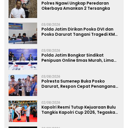
Polres Ngawi Ungkap Peredaran
Okerbaya Amankan 2 Tersangka
03/08/2026
Polda Jatim Dirikan Posko DVI dan
Posko Darurat Tangani Tragedi KMP
Mutiara Sentosa II
03/08/2026
Polda Jatim Bongkar Sindikat
Penipuan Online Emas Murah, Lima
Tersangka Diantaranya Warga
Binaan Lapas Diamankan
03/08/2026
Polresta Sumenep Buka Posko
Darurat, Respon Cepat Penanganan
Korban Kebakaran KM Mutiara
Sentosa 2
02/08/2026
Kapolri Resmi Tutup Kejuaraan Bulu
Tangkis Kapolri Cup 2026, Tegaskan
Komitmen Polri Dukung Prestasi
Atlet Nasional