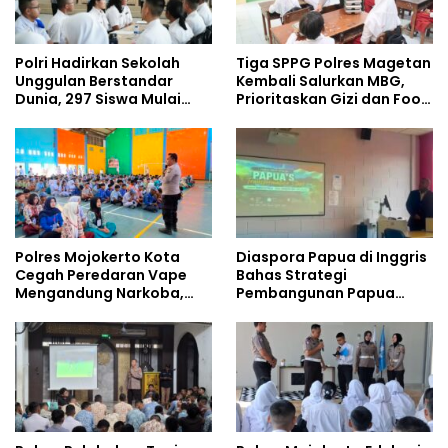
Polri Hadirkan Sekolah
Tiga SPPG Polres Magetan
Unggulan Berstandar
Kembali Salurkan MBG,
Dunia, 297 Siswa Mulai
Prioritaskan Gizi dan Food
Tempati Kampus
Safety
Polres Mojokerto Kota
Diaspora Papua di Inggris
Cegah Peredaran Vape
Bahas Strategi
Mengandung Narkoba,
Pembangunan Papua
Gencarkan Sosialisasi di
bersama Mahasiswa
Kalangan Remaja
Doktoral Internasional