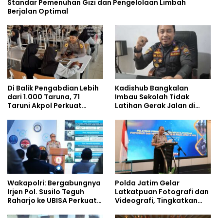
Standar Pemenuhan Gizi dan Pengelolaan Limbah
Berjalan Optimal
Di Balik Pengabdian Lebih
Kadishub Bangkalan
dari 1.000 Taruna, 71
Imbau Sekolah Tidak
Taruni Akpol Perkuat
Latihan Gerak Jalan di
Pembentukan Karakter
Jalan Raya
Siswa Sekolah Rakyat
Wakapolri: Bergabungnya
Polda Jatim Gelar
Irjen Pol. Susilo Teguh
Latkatpuan Fotografi dan
Raharjo ke UBISA Perkuat
Videografi, Tingkatkan
Jejaring Nasional Pusat
Kompetensi Personel di
Studi Kepolisian
Era Digital