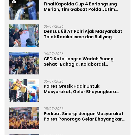
Final Kapolda Cup 4 Berlangsung
Meriah, Tim Gabsat Polda Jatim
Angkat Trofi Juara
06/07/2026
Densus 88 AT Polri Ajak Masyarakat
Tolak Radikalisme dan Bullying
melalui Kampanye Edukasi di Car
Free Day Makassar
06/07/2026
CFD Kota Langsa Wadah Ruang
Sehat_Bahagia, Kolaborasi
Panggung UMKM Bersama
Dekranasda Gerakan Ekonomi Lokal
05/07/2026
Polres Gresik Hadir Untuk
Masyarakat, Gelar Bhayangkara
Fest 2026 Pererat Kebersamaan
05/07/2026
Perkuat Sinergi dengan Masyarakat
Polres Ponorogo Gelar Bhayangkara
Run 2026 Diikuti 1.500 Pelari