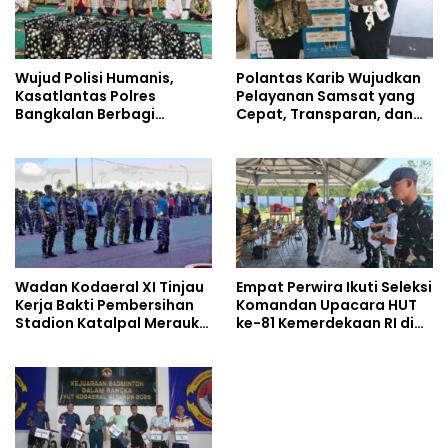
Wujud Polisi Humanis,
Polantas Karib Wujudkan
Kasatlantas Polres
Pelayanan Samsat yang
Bangkalan Berbagi
Cepat, Transparan, dan
Kebaikan Lewat Jumat
Humanis
Berkah di Masjid Syekh
Ahmad Ibrahim
Wadan Kodaeral XI Tinjau
Empat Perwira Ikuti Seleksi
Kerja Bakti Pembersihan
Komandan Upacara HUT
Stadion Katalpal Merauke,
ke-81 Kemerdekaan RI di
Jelang Upacara HUT Ke-81
Papua Selatan
Kemerdekaan RI