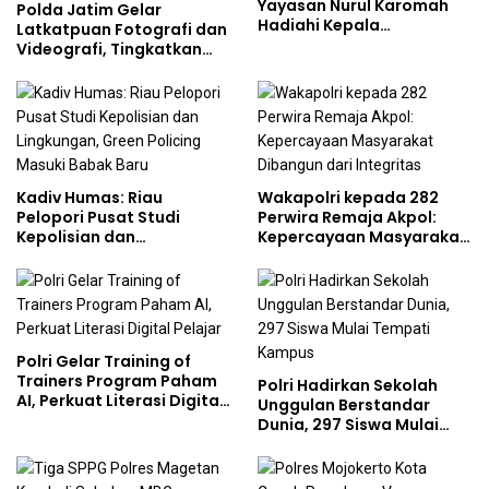
Yayasan Nurul Karomah
Polda Jatim Gelar
Hadiahi Kepala
Latkatpuan Fotografi dan
Demisioner Voucher
Videografi, Tingkatkan
Umrah
Kompetensi Personel di
Era Digital
Kadiv Humas: Riau
Wakapolri kepada 282
Pelopori Pusat Studi
Perwira Remaja Akpol:
Kepolisian dan
Kepercayaan Masyarakat
Lingkungan, Green
Dibangun dari Integritas
Policing Masuki Babak
Baru
Polri Gelar Training of
Trainers Program Paham
Polri Hadirkan Sekolah
AI, Perkuat Literasi Digital
Unggulan Berstandar
Pelajar
Dunia, 297 Siswa Mulai
Tempati Kampus