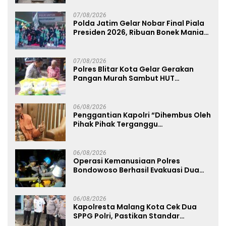
07/08/2026
Polda Jatim Gelar Nobar Final Piala
Presiden 2026, Ribuan Bonek Mania
Dukung Persebaya dari Lapangan
Mapolda
07/08/2026
Polres Blitar Kota Gelar Gerakan
Pangan Murah Sambut HUT
Kemerdekaan RI ke-81
06/08/2026
Penggantian Kapolri “Dihembus Oleh
Pihak Pihak Terganggu
Kenyamanannya”
06/08/2026
Operasi Kemanusiaan Polres
Bondowoso Berhasil Evakuasi Dua
Jenazah di Gunung Piramid
06/08/2026
Kapolresta Malang Kota Cek Dua
SPPG Polri, Pastikan Standar
Pemenuhan Gizi dan Pengelolaan