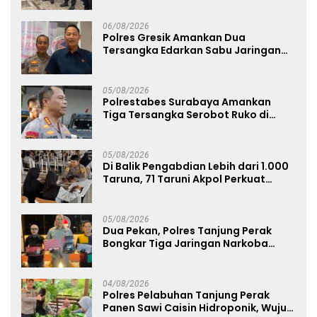
Limbah Berjalan Optimal
06/08/2026
Polres Gresik Amankan Dua
Tersangka Edarkan Sabu Jaringan
Bangkalan
05/08/2026
Polrestabes Surabaya Amankan
Tiga Tersangka Serobot Ruko di
Ngagel
05/08/2026
Di Balik Pengabdian Lebih dari 1.000
Taruna, 71 Taruni Akpol Perkuat
Pembentukan Karakter Siswa
Sekolah Rakyat
05/08/2026
Dua Pekan, Polres Tanjung Perak
Bongkar Tiga Jaringan Narkoba
22,76 Gram Sabu dan Pil Ekstasi
04/08/2026
Polres Pelabuhan Tanjung Perak
Panen Sawi Caisin Hidroponik, Wujud