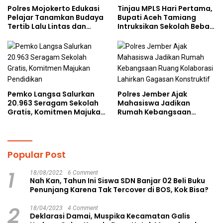
Polres Mojokerto Edukasi
Tinjau MPLS Hari Pertama,
Pelajar Tanamkan Budaya
Bupati Aceh Tamiang
Tertib Lalu Lintas dan
Intruksikan Sekolah Bebas
Cegah Perundungan
Perundungan
Pemko Langsa Salurkan
Polres Jember Ajak
20.963 Seragam Sekolah
Mahasiswa Jadikan
Gratis, Komitmen Majukan
Rumah Kebangsaan
Pendidikan
Ruang Kolaborasi Lahirkan
Gagasan Konstruktif
Popular Post
1
18/08/2022
6 Comment
Nah Kan, Tahun Ini Siswa SDN Banjar 02 Beli Buku
Penunjang Karena Tak Tercover di BOS, Kok Bisa?
2
18/04/2023
4 Comment
Deklarasi Damai, Muspika Kecamatan Galis