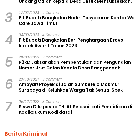
Undang Calon Kepala Desa Untuk Mensukseskan
Pilkades Aman dan Damai
3
12/02/2023
4 Comment
Plt Bupati Bangkalan Hadiri Tasyakuran Kantor We
Care Jawa Timur
4
04/09/2023
4 Comment
Plt Bupati Bangkalan Beri Penghargaan Bravo
Inotek Award Tahun 2023
5
29/03/2023
3 Comment
P2KD Laksanakan Pembentukan dan Pengundian
Nomor Urut Calon Kepala Desa Bangpendah
6
23/10/2021
3 Comment
Ambyar! Proyek di Jalan Sumberejo Makmur
Surabaya di Keluhkan Warga Tak Sesuai Spek
7
06/12/2022
3 Comment
Siswa Dikspespa TNI AL Selesai Ikuti Pendidikan di
Kodikdukum Kodiklatal
Berita Kriminal