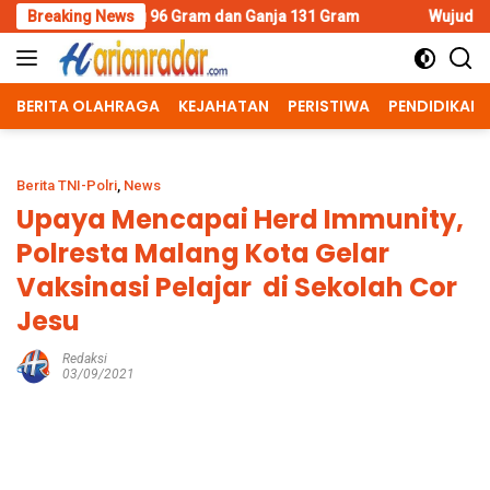
Skip
Sabu 96 Gram dan Ganja 131 Gram
Breaking News
Wujud Polisi Humanis, Ka
to
content
BERITA OLAHRAGA
KEJAHATAN
PERISTIWA
PENDIDIKAN
Berita TNI-Polri
,
News
Upaya Mencapai Herd Immunity,
Polresta Malang Kota Gelar
Vaksinasi Pelajar di Sekolah Cor
Jesu
Redaksi
03/09/2021