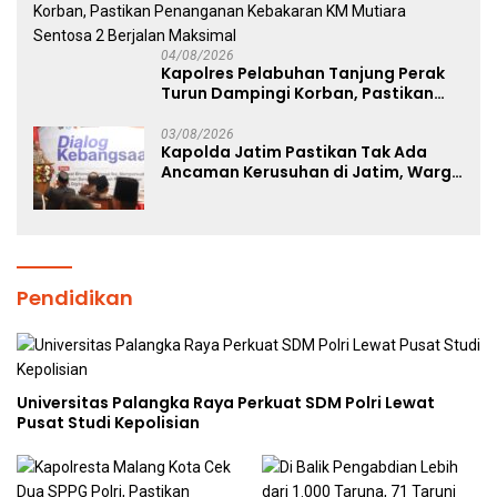
04/08/2026
Kapolres Pelabuhan Tanjung Perak
Turun Dampingi Korban, Pastikan
Penanganan Kebakaran KM Mutiara
Sentosa 2 Berjalan Maksimal
03/08/2026
Kapolda Jatim Pastikan Tak Ada
Ancaman Kerusuhan di Jatim, Warga
Diminta Tak Percaya Hoaks
Pendidikan
Universitas Palangka Raya Perkuat SDM Polri Lewat
Pusat Studi Kepolisian