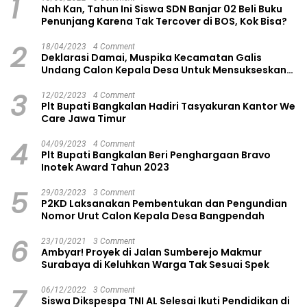
1
Nah Kan, Tahun Ini Siswa SDN Banjar 02 Beli Buku
Penunjang Karena Tak Tercover di BOS, Kok Bisa?
2
18/04/2023
4 Comment
Deklarasi Damai, Muspika Kecamatan Galis
Undang Calon Kepala Desa Untuk Mensukseskan
Pilkades Aman dan Damai
3
12/02/2023
4 Comment
Plt Bupati Bangkalan Hadiri Tasyakuran Kantor We
Care Jawa Timur
4
04/09/2023
4 Comment
Plt Bupati Bangkalan Beri Penghargaan Bravo
Inotek Award Tahun 2023
5
29/03/2023
3 Comment
P2KD Laksanakan Pembentukan dan Pengundian
Nomor Urut Calon Kepala Desa Bangpendah
6
23/10/2021
3 Comment
Ambyar! Proyek di Jalan Sumberejo Makmur
Surabaya di Keluhkan Warga Tak Sesuai Spek
7
06/12/2022
3 Comment
Siswa Dikspespa TNI AL Selesai Ikuti Pendidikan di