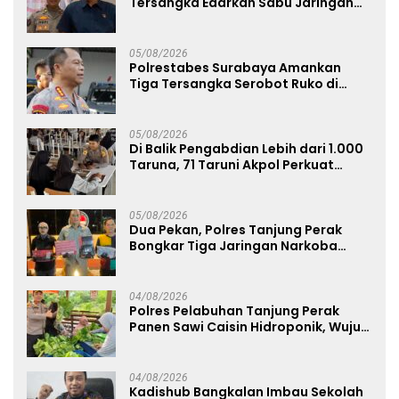
Tersangka Edarkan Sabu Jaringan
Bangkalan
05/08/2026
Polrestabes Surabaya Amankan
Tiga Tersangka Serobot Ruko di
Ngagel
05/08/2026
Di Balik Pengabdian Lebih dari 1.000
Taruna, 71 Taruni Akpol Perkuat
Pembentukan Karakter Siswa
Sekolah Rakyat
05/08/2026
Dua Pekan, Polres Tanjung Perak
Bongkar Tiga Jaringan Narkoba
22,76 Gram Sabu dan Pil Ekstasi
04/08/2026
Polres Pelabuhan Tanjung Perak
Panen Sawi Caisin Hidroponik, Wujud
Nyata Dukung Ketahanan Pangan
Nasional
04/08/2026
Kadishub Bangkalan Imbau Sekolah