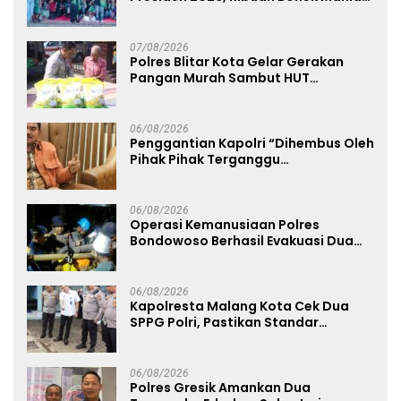
Dukung Persebaya dari Lapangan
Mapolda
07/08/2026
Polres Blitar Kota Gelar Gerakan
Pangan Murah Sambut HUT
Kemerdekaan RI ke-81
06/08/2026
Penggantian Kapolri “Dihembus Oleh
Pihak Pihak Terganggu
Kenyamanannya”
06/08/2026
Operasi Kemanusiaan Polres
Bondowoso Berhasil Evakuasi Dua
Jenazah di Gunung Piramid
06/08/2026
Kapolresta Malang Kota Cek Dua
SPPG Polri, Pastikan Standar
Pemenuhan Gizi dan Pengelolaan
Limbah Berjalan Optimal
06/08/2026
Polres Gresik Amankan Dua