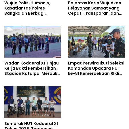
Wujud Polisi Humanis,
Polantas Karib Wujudkan
Kasatlantas Polres
Pelayanan Samsat yang
Bangkalan Berbagi
Cepat, Transparan, dan
Kebaikan Lewat Jumat
Humanis
Berkah di Masjid Syekh
Ahmad Ibrahim
Wadan Kodaeral XI Tinjau
Empat Perwira Ikuti Seleksi
Kerja Bakti Pembersihan
Komandan Upacara HUT
Stadion Katalpal Merauke,
ke-81 Kemerdekaan RI di
Jelang Upacara HUT Ke-81
Papua Selatan
Kemerdekaan RI
Semarak HUT Kodaeral XI
Tahun 2026, Turnamen