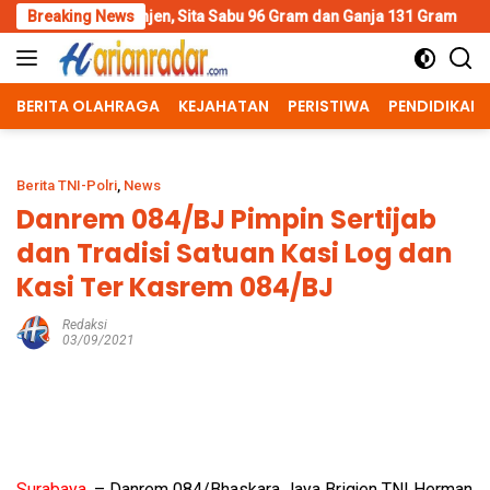
Skip
en, Sita Sabu 96 Gram dan Ganja 131 Gram
Breaking News
Wujud Polisi H
to
content
BERITA OLAHRAGA
KEJAHATAN
PERISTIWA
PENDIDIKAN
Berita TNI-Polri
,
News
Danrem 084/BJ Pimpin Sertijab
dan Tradisi Satuan Kasi Log dan
Kasi Ter Kasrem 084/BJ
Redaksi
03/09/2021
Surabaya,
– Danrem 084/Bhaskara Jaya Brigjen TNI Herman