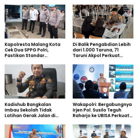
Kapolresta Malang Kota
Di Balik Pengabdian Lebih
Cek Dua SPPG Polri,
dari 1.000 Taruna, 71
Pastikan Standar
Taruni Akpol Perkuat
Pemenuhan Gizi dan
Pembentukan Karakter
Pengelolaan Limbah
Siswa Sekolah Rakyat
Berjalan Optimal
Kadishub Bangkalan
Wakapolri: Bergabungnya
Imbau Sekolah Tidak
Irjen Pol. Susilo Teguh
Latihan Gerak Jalan di
Raharjo ke UBISA Perkuat
Jalan Raya
Jejaring Nasional Pusat
Studi Kepolisian