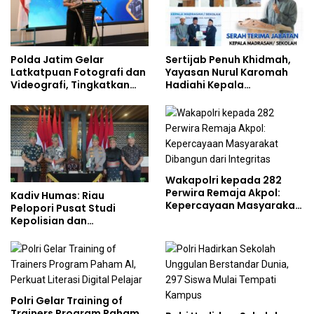
Polda Jatim Gelar
Sertijab Penuh Khidmah,
Latkatpuan Fotografi dan
Yayasan Nurul Karomah
Videografi, Tingkatkan
Hadiahi Kepala
Kompetensi Personel di
Demisioner Voucher
Era Digital
Umrah
Wakapolri kepada 282
Perwira Remaja Akpol:
Kadiv Humas: Riau
Kepercayaan Masyarakat
Pelopori Pusat Studi
Dibangun dari Integritas
Kepolisian dan
Lingkungan, Green
Policing Masuki Babak
Baru
Polri Gelar Training of
Trainers Program Paham