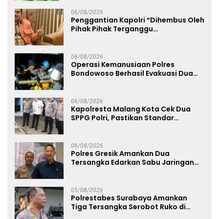
06/08/2026
Penggantian Kapolri “Dihembus Oleh
Pihak Pihak Terganggu
Kenyamanannya”
06/08/2026
Operasi Kemanusiaan Polres
Bondowoso Berhasil Evakuasi Dua
Jenazah di Gunung Piramid
06/08/2026
Kapolresta Malang Kota Cek Dua
SPPG Polri, Pastikan Standar
Pemenuhan Gizi dan Pengelolaan
Limbah Berjalan Optimal
06/08/2026
Polres Gresik Amankan Dua
Tersangka Edarkan Sabu Jaringan
Bangkalan
05/08/2026
Polrestabes Surabaya Amankan
Tiga Tersangka Serobot Ruko di
Ngagel