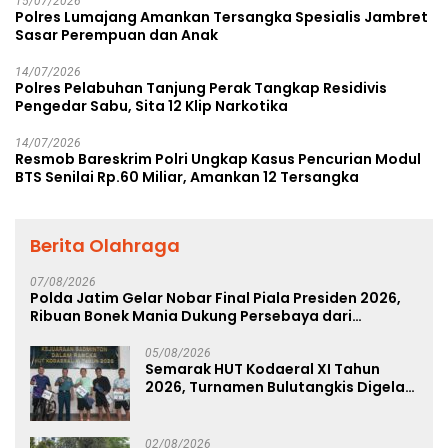
15/07/2026
Polres Lumajang Amankan Tersangka Spesialis Jambret
Sasar Perempuan dan Anak
14/07/2026
Polres Pelabuhan Tanjung Perak Tangkap Residivis
Pengedar Sabu, Sita 12 Klip Narkotika
14/07/2026
Resmob Bareskrim Polri Ungkap Kasus Pencurian Modul
BTS Senilai Rp.60 Miliar, Amankan 12 Tersangka
Berita Olahraga
07/08/2026
Polda Jatim Gelar Nobar Final Piala Presiden 2026,
Ribuan Bonek Mania Dukung Persebaya dari
Lapangan Mapolda
05/08/2026
Semarak HUT Kodaeral XI Tahun
2026, Turnamen Bulutangkis Digelar
untuk Cetak Atlet Berprestasi dan
Perkuat Soliditas Prajurit
02/08/2026