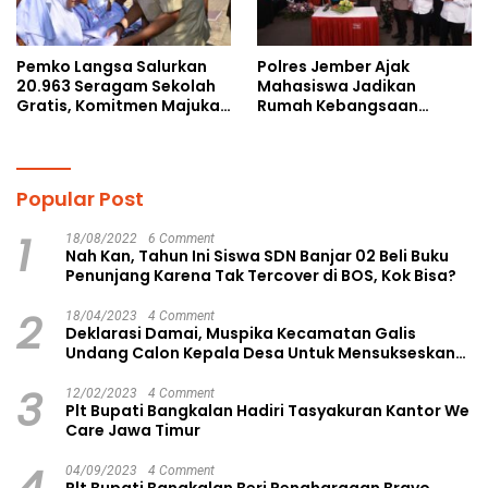
Pemko Langsa Salurkan
Polres Jember Ajak
20.963 Seragam Sekolah
Mahasiswa Jadikan
Gratis, Komitmen Majukan
Rumah Kebangsaan
Pendidikan
Ruang Kolaborasi Lahirkan
Gagasan Konstruktif
Popular Post
1
18/08/2022
6 Comment
Nah Kan, Tahun Ini Siswa SDN Banjar 02 Beli Buku
Penunjang Karena Tak Tercover di BOS, Kok Bisa?
2
18/04/2023
4 Comment
Deklarasi Damai, Muspika Kecamatan Galis
Undang Calon Kepala Desa Untuk Mensukseskan
Pilkades Aman dan Damai
3
12/02/2023
4 Comment
Plt Bupati Bangkalan Hadiri Tasyakuran Kantor We
Care Jawa Timur
4
04/09/2023
4 Comment
Plt Bupati Bangkalan Beri Penghargaan Bravo