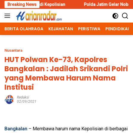
Skip
i Kepolisian
Breaking News
Polda Jatim Gelar Nobar Final Piala Presiden
to
content
BERITA OLAHRAGA
KEJAHATAN
PERISTIWA
PENDIDIKAN
Nusantara
HUT Polwan Ke-73, Kapolres
Bangkalan : Jadilah Srikandi Polri
yang Membawa Harum Nama
Institusi
Redaksi
02/09/2021
Bangkalan
– Membawa harum nama Kepolisian di berbagai