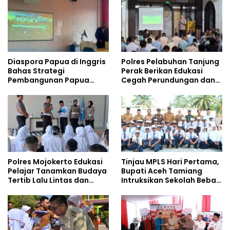
Diaspora Papua di Inggris
Polres Pelabuhan Tanjung
Bahas Strategi
Perak Berikan Edukasi
Pembangunan Papua
Cegah Perundungan dan
bersama Mahasiswa
Bijak Bermedia Sosial
Doktoral Internasional
kepada Pelajar MPLS
Polres Mojokerto Edukasi
Tinjau MPLS Hari Pertama,
Pelajar Tanamkan Budaya
Bupati Aceh Tamiang
Tertib Lalu Lintas dan
Intruksikan Sekolah Bebas
Cegah Perundungan
Perundungan