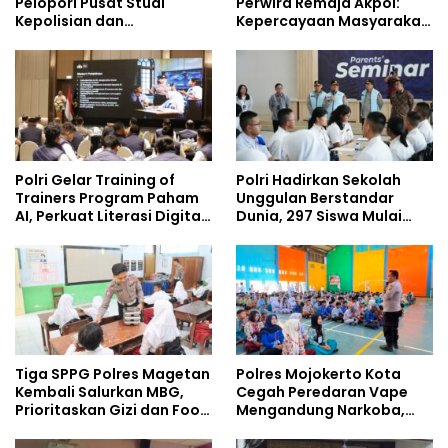
Pelopori Pusat Studi
Perwira Remaja Akpol:
Kepolisian dan
Kepercayaan Masyarakat
Lingkungan, Green
Dibangun dari Integritas
Policing Masuki Babak
Baru
Polri Gelar Training of
Polri Hadirkan Sekolah
Trainers Program Paham
Unggulan Berstandar
AI, Perkuat Literasi Digital
Dunia, 297 Siswa Mulai
Pelajar
Tempati Kampus
Tiga SPPG Polres Magetan
Polres Mojokerto Kota
Kembali Salurkan MBG,
Cegah Peredaran Vape
Prioritaskan Gizi dan Food
Mengandung Narkoba,
Safety
Gencarkan Sosialisasi di
Kalangan Remaja