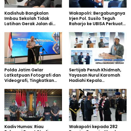
Kadishub Bangkalan
Wakapolri: Bergabungnya
Imbau Sekolah Tidak
Irjen Pol. Susilo Teguh
Latihan Gerak Jalan di
Raharjo ke UBISA Perkuat
Jalan Raya
Jejaring Nasional Pusat
Studi Kepolisian
Polda Jatim Gelar
Sertijab Penuh Khidmah,
Latkatpuan Fotografi dan
Yayasan Nurul Karomah
Videografi, Tingkatkan
Hadiahi Kepala
Kompetensi Personel di
Demisioner Voucher
Era Digital
Umrah
Kadiv Humas: Riau
Wakapolri kepada 282