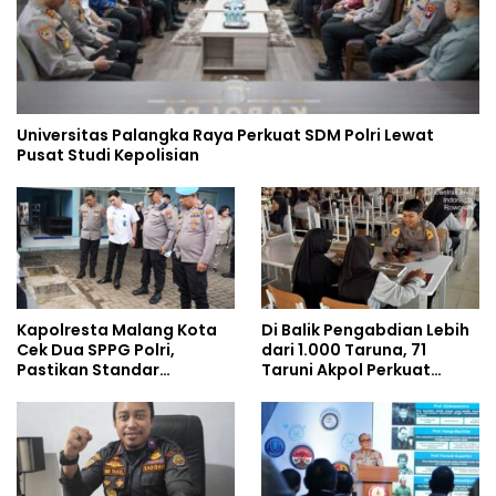
Universitas Palangka Raya Perkuat SDM Polri Lewat
Pusat Studi Kepolisian
Kapolresta Malang Kota
Di Balik Pengabdian Lebih
Cek Dua SPPG Polri,
dari 1.000 Taruna, 71
Pastikan Standar
Taruni Akpol Perkuat
Pemenuhan Gizi dan
Pembentukan Karakter
Pengelolaan Limbah
Siswa Sekolah Rakyat
Berjalan Optimal