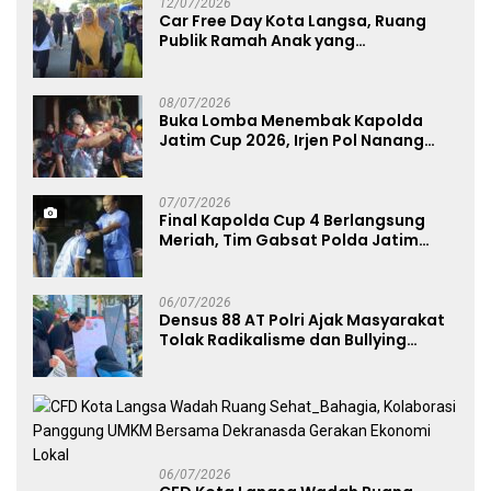
12/07/2026
Car Free Day Kota Langsa, Ruang
Publik Ramah Anak yang
Menggerakkan UMKM dan Layanan
Publik
08/07/2026
Buka Lomba Menembak Kapolda
Jatim Cup 2026, Irjen Pol Nanang
Avianto Tekankan Profesionalisme
Penggunaan Senjata Api
07/07/2026
Final Kapolda Cup 4 Berlangsung
Meriah, Tim Gabsat Polda Jatim
Angkat Trofi Juara
06/07/2026
Densus 88 AT Polri Ajak Masyarakat
Tolak Radikalisme dan Bullying
melalui Kampanye Edukasi di Car
Free Day Makassar
06/07/2026