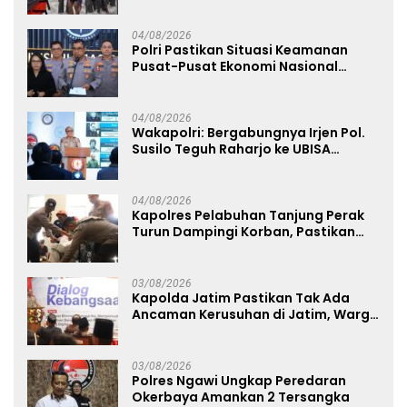
04/08/2026
Polri Pastikan Situasi Keamanan
Pusat-Pusat Ekonomi Nasional
Tetap Kondusif
04/08/2026
Wakapolri: Bergabungnya Irjen Pol.
Susilo Teguh Raharjo ke UBISA
Perkuat Jejaring Nasional Pusat
Studi Kepolisian
04/08/2026
Kapolres Pelabuhan Tanjung Perak
Turun Dampingi Korban, Pastikan
Penanganan Kebakaran KM Mutiara
Sentosa 2 Berjalan Maksimal
03/08/2026
Kapolda Jatim Pastikan Tak Ada
Ancaman Kerusuhan di Jatim, Warga
Diminta Tak Percaya Hoaks
03/08/2026
Polres Ngawi Ungkap Peredaran
Okerbaya Amankan 2 Tersangka