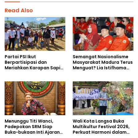
Read Also
Partai PSI Ikut
Semangat Nasionalisme
Berpartisipasi dan
Masyarakat Madura Terus
Meriahkan Karapan Sapi
Menguat? Lia Istifhama
Piala AHY
Ajak MADAS Sedarah Jadi
Garda Pengabdian untuk
NKRI
Menunggu Titi Wanci,
Wali Kota Langsa Buka
Padepokan SRM Siap
Multikultur Festival 2026,
Buka-bukaan Inti Ajaran
Perkuat Harmoni dalam
Kasampurnan Budi Luhur
Keberagaman