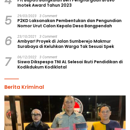
Inotek Award Tahun 2023
5
29/03/2023
3 Comment
P2KD Laksanakan Pembentukan dan Pengundian
Nomor Urut Calon Kepala Desa Bangpendah
6
23/10/2021
3 Comment
Ambyar! Proyek di Jalan Sumberejo Makmur
Surabaya di Keluhkan Warga Tak Sesuai Spek
7
06/12/2022
3 Comment
Siswa Dikspespa TNI AL Selesai Ikuti Pendidikan di
Kodikdukum Kodiklatal
Berita Kriminal