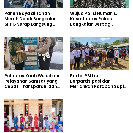
Panen Raya di Tanah
Wujud Polisi Humanis,
Merah Dajah Bangkalan,
Kasatlantas Polres
SPPG Serap Langsung
Bangkalan Berbagi
Hasil Tani Petani
Kebaikan Lewat Jumat
Berkah di Masjid Syekh
Ahmad Ibrahim
Polantas Karib Wujudkan
Partai PSI Ikut
Pelayanan Samsat yang
Berpartisipasi dan
Cepat, Transparan, dan
Meriahkan Karapan Sapi
Humanis
Piala AHY