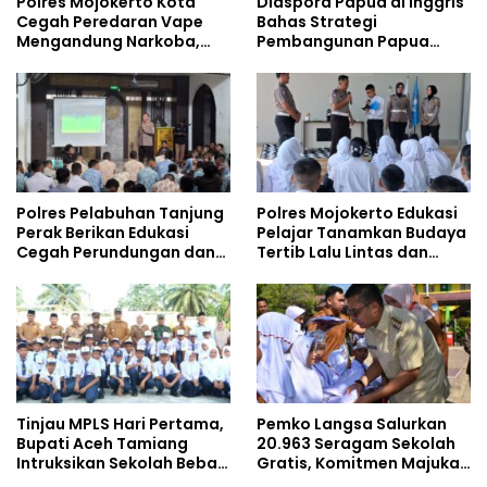
Polres Mojokerto Kota
Diaspora Papua di Inggris
Cegah Peredaran Vape
Bahas Strategi
Mengandung Narkoba,
Pembangunan Papua
Gencarkan Sosialisasi di
bersama Mahasiswa
Kalangan Remaja
Doktoral Internasional
Polres Pelabuhan Tanjung
Polres Mojokerto Edukasi
Perak Berikan Edukasi
Pelajar Tanamkan Budaya
Cegah Perundungan dan
Tertib Lalu Lintas dan
Bijak Bermedia Sosial
Cegah Perundungan
kepada Pelajar MPLS
Tinjau MPLS Hari Pertama,
Pemko Langsa Salurkan
Bupati Aceh Tamiang
20.963 Seragam Sekolah
Intruksikan Sekolah Bebas
Gratis, Komitmen Majukan
Perundungan
Pendidikan