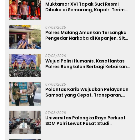
Muktamar XVI Tapak Suci Resmi
Dibuka di Semarang, Kapolri Terima
Anugerah Anggota Kehormatan
07/08/2026
Polres Malang Amankan Tersangka
Pengedar Narkoba di Kepanjen, Sita
Sabu 96 Gram dan Ganja 131 Gram
07/08/2026
Wujud Polisi Humanis, Kasatlantas
Polres Bangkalan Berbagi Kebaikan
Lewat Jumat Berkah di Masjid Syekh
Ahmad Ibrahim
07/08/2026
Polantas Karib Wujudkan Pelayanan
Samsat yang Cepat, Transparan,
dan Humanis
07/08/2026
Universitas Palangka Raya Perkuat
SDM Polri Lewat Pusat Studi
Kepolisian