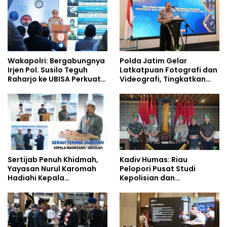
Wakapolri: Bergabungnya
Polda Jatim Gelar
Irjen Pol. Susilo Teguh
Latkatpuan Fotografi dan
Raharjo ke UBISA Perkuat
Videografi, Tingkatkan
Jejaring Nasional Pusat
Kompetensi Personel di
Studi Kepolisian
Era Digital
Sertijab Penuh Khidmah,
Kadiv Humas: Riau
Yayasan Nurul Karomah
Pelopori Pusat Studi
Hadiahi Kepala
Kepolisian dan
Demisioner Voucher
Lingkungan, Green
Umrah
Policing Masuki Babak
Baru