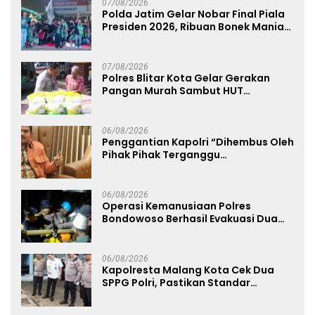
07/08/2026
Polda Jatim Gelar Nobar Final Piala
Presiden 2026, Ribuan Bonek Mania
Dukung Persebaya dari Lapangan
Mapolda
07/08/2026
Polres Blitar Kota Gelar Gerakan
Pangan Murah Sambut HUT
Kemerdekaan RI ke-81
06/08/2026
Penggantian Kapolri “Dihembus Oleh
Pihak Pihak Terganggu
Kenyamanannya”
06/08/2026
Operasi Kemanusiaan Polres
Bondowoso Berhasil Evakuasi Dua
Jenazah di Gunung Piramid
06/08/2026
Kapolresta Malang Kota Cek Dua
SPPG Polri, Pastikan Standar
Pemenuhan Gizi dan Pengelolaan
Limbah Berjalan Optimal