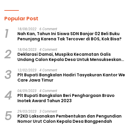
Popular Post
1
18/08/2022
6 Comment
Nah Kan, Tahun Ini Siswa SDN Banjar 02 Beli Buku
Penunjang Karena Tak Tercover di BOS, Kok Bisa?
2
18/04/2023
4 Comment
Deklarasi Damai, Muspika Kecamatan Galis
Undang Calon Kepala Desa Untuk Mensukseskan
Pilkades Aman dan Damai
3
12/02/2023
4 Comment
Plt Bupati Bangkalan Hadiri Tasyakuran Kantor We
Care Jawa Timur
4
04/09/2023
4 Comment
Plt Bupati Bangkalan Beri Penghargaan Bravo
Inotek Award Tahun 2023
5
29/03/2023
3 Comment
P2KD Laksanakan Pembentukan dan Pengundian
Nomor Urut Calon Kepala Desa Bangpendah