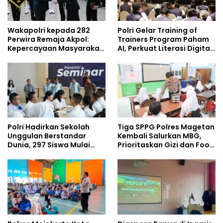
Wakapolri kepada 282
Polri Gelar Training of
Perwira Remaja Akpol:
Trainers Program Paham
Kepercayaan Masyarakat
AI, Perkuat Literasi Digital
Dibangun dari Integritas
Pelajar
Polri Hadirkan Sekolah
Tiga SPPG Polres Magetan
Unggulan Berstandar
Kembali Salurkan MBG,
Dunia, 297 Siswa Mulai
Prioritaskan Gizi dan Food
Tempati Kampus
Safety