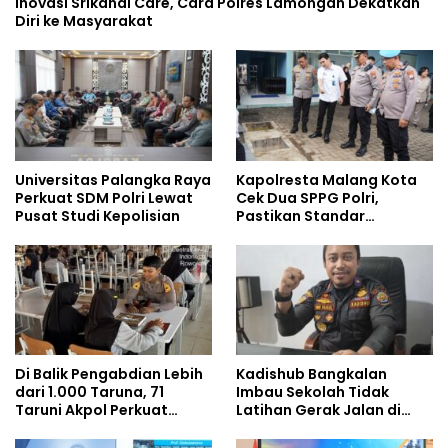
Inovasi Srikandi Care, Cara Polres Lamongan Dekatkan
Diri ke Masyarakat
Universitas Palangka Raya
Kapolresta Malang Kota
Perkuat SDM Polri Lewat
Cek Dua SPPG Polri,
Pusat Studi Kepolisian
Pastikan Standar
Pemenuhan Gizi dan
Pengelolaan Limbah
Berjalan Optimal
Di Balik Pengabdian Lebih
Kadishub Bangkalan
dari 1.000 Taruna, 71
Imbau Sekolah Tidak
Taruni Akpol Perkuat
Latihan Gerak Jalan di
Pembentukan Karakter
Jalan Raya
Siswa Sekolah Rakyat