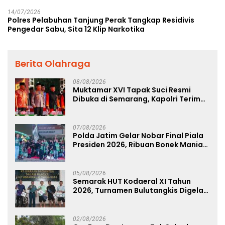
14/07/2026
Polres Pelabuhan Tanjung Perak Tangkap Residivis
Pengedar Sabu, Sita 12 Klip Narkotika
Berita Olahraga
08/08/2026
Muktamar XVI Tapak Suci Resmi
Dibuka di Semarang, Kapolri Terima
Anugerah Anggota Kehormatan
07/08/2026
Polda Jatim Gelar Nobar Final Piala
Presiden 2026, Ribuan Bonek Mania
Dukung Persebaya dari Lapangan
Mapolda
05/08/2026
Semarak HUT Kodaeral XI Tahun
2026, Turnamen Bulutangkis Digelar
untuk Cetak Atlet Berprestasi dan
Perkuat Soliditas Prajurit
02/08/2026