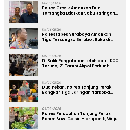
06/08/2026
Polres Gresik Amankan Dua
Tersangka Edarkan Sabu Jaringan
Bangkalan
05/08/2026
Polrestabes Surabaya Amankan
Tiga Tersangka Serobot Ruko di
Ngagel
05/08/2026
Di Balik Pengabdian Lebih dari 1.000
Taruna, 71 Taruni Akpol Perkuat
Pembentukan Karakter Siswa
Sekolah Rakyat
05/08/2026
Dua Pekan, Polres Tanjung Perak
Bongkar Tiga Jaringan Narkoba
22,76 Gram Sabu dan Pil Ekstasi
04/08/2026
Polres Pelabuhan Tanjung Perak
Panen Sawi Caisin Hidroponik, Wujud
Nyata Dukung Ketahanan Pangan
Nasional