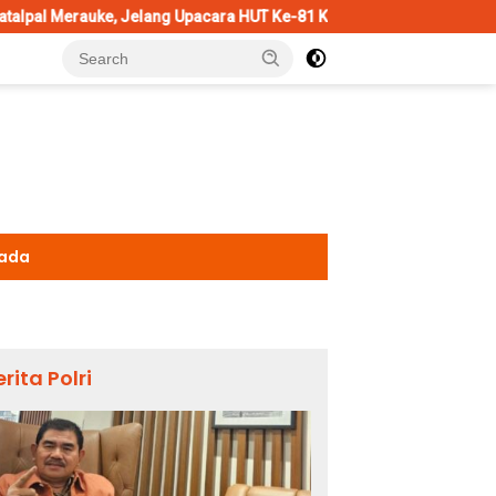
ng Upacara HUT Ke-81 Kemerdekaan RI
Penggantian Kapolri
kada
erita Polri