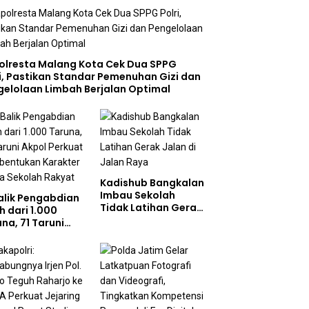
olresta Malang Kota Cek Dua SPPG
i, Pastikan Standar Pemenuhan Gizi dan
gelolaan Limbah Berjalan Optimal
Kadishub Bangkalan
Imbau Sekolah
Balik Pengabdian
Tidak Latihan Gerak
h dari 1.000
Jalan di Jalan Raya
na, 71 Taruni
ol Perkuat
bentukan
akter Siswa
olah Rakyat