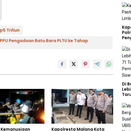
Kap
5 Triliun
Polr
Pen
TPPU Pengadaan Batu Bara PLTU ke Tahap
Di 
Lebi
Taru
Akp
Pem
Kar
Sek
 Kemanusiaan
Kapolresta Malang Kota