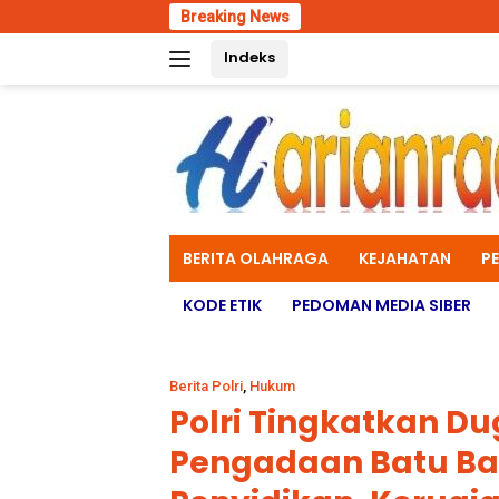
Skip
Breaking News
Wadan Kodaeral 
to
Indeks
content
BERITA OLAHRAGA
KEJAHATAN
P
KODE ETIK
PEDOMAN MEDIA SIBER
Berita Polri
,
Hukum
Polri Tingkatkan D
Pengadaan Batu Ba