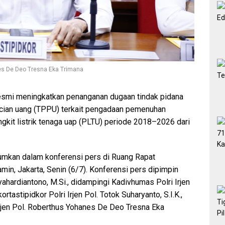
anes De Deo Tresna Eka Trimana
 resmi meningkatkan penanganan dugaan tindak pidana
cucian uang (TPPU) terkait pengadaan pemenuhan
kit listrik tenaga uap (PLTU) periode 2018–2026 dari
umkan dalam konferensi pers di Ruang Rapat
min, Jakarta, Senin (6/7). Konferensi pers dipimpin
ahardiantono, M.Si., didampingi Kadivhumas Polri Irjen
kortastipidkor Polri Irjen Pol. Totok Suharyanto, S.I.K.,
igjen Pol. Roberthus Yohanes De Deo Tresna Eka