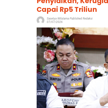
Penyidikan, Kerugi
Capai Rp5 Triliun
Sasetya Wilutama Published Redaksi
07/07/2026