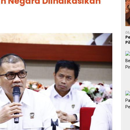
an Negara Diindikasikan
06
P
P
K