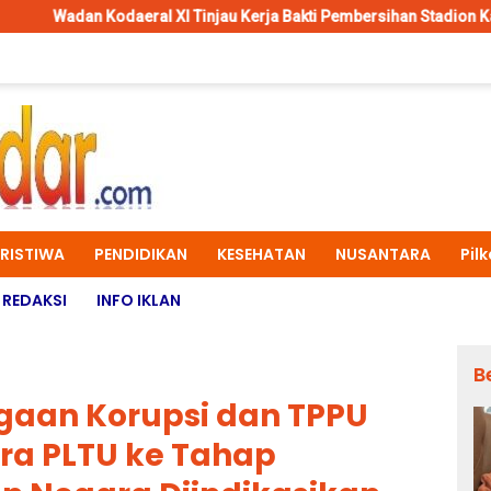
XI Tinjau Kerja Bakti Pembersihan Stadion Katalpal Merauke, Jela
ERISTIWA
PENDIDIKAN
KESEHATAN
NUSANTARA
Pil
REDAKSI
INFO IKLAN
B
ugaan Korupsi dan TPPU
ra PLTU ke Tahap