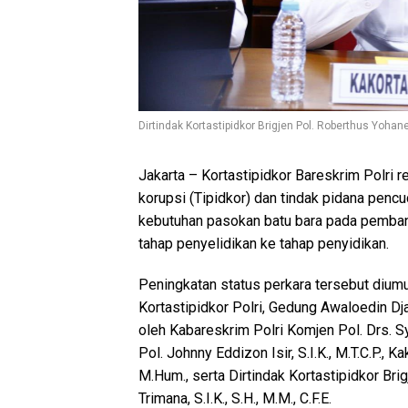
Dirtindak Kortastipidkor Brigjen Pol. Roberthus Yoh
Jakarta – Kortastipidkor Bareskrim Polri
korupsi (Tipidkor) dan tindak pidana pen
kebutuhan pasokan batu bara pada pembang
tahap penyelidikan ke tahap penyidikan.
Peningkatan status perkara tersebut dium
Kortastipidkor Polri, Gedung Awaloedin Dja
oleh Kabareskrim Polri Komjen Pol. Drs. Sy
Pol. Johnny Eddizon Isir, S.I.K., M.T.C.P., Ka
M.Hum., serta Dirtindak Kortastipidkor Br
Trimana, S.I.K., S.H., M.M., C.F.E.