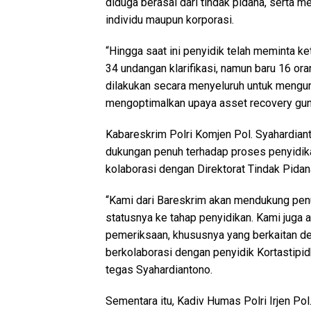
diduga berasal dari tindak pidana, serta m
individu maupun korporasi.
“Hingga saat ini penyidik telah meminta k
34 undangan klarifikasi, namun baru 16 ora
dilakukan secara menyeluruh untuk mengun
mengoptimalkan upaya asset recovery guna
Kabareskrim Polri Komjen Pol. Syahardia
dukungan penuh terhadap proses penyidika
kolaborasi dengan Direktorat Tindak Pidana 
“Kami dari Bareskrim akan mendukung penuh
statusnya ke tahap penyidikan. Kami jug
pemeriksaan, khususnya yang berkaitan de
berkolaborasi dengan penyidik Kortastipi
tegas Syahardiantono.
Sementara itu, Kadiv Humas Polri Irjen P