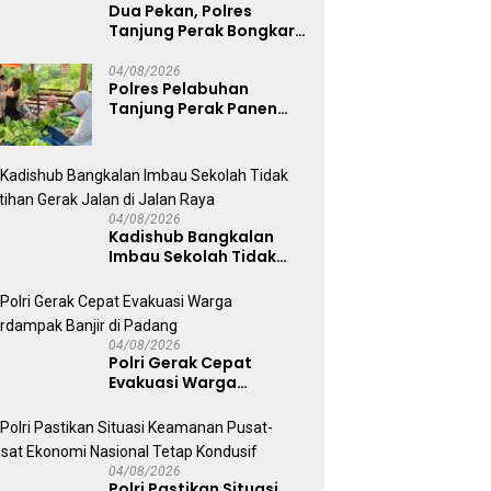
Dua Pekan, Polres
Tanjung Perak Bongkar
Tiga Jaringan Narkoba
22,76 Gram Sabu dan Pil
04/08/2026
Polres Pelabuhan
Ekstasi
Tanjung Perak Panen
Sawi Caisin Hidroponik,
Wujud Nyata Dukung
Ketahanan Pangan
Nasional
04/08/2026
Kadishub Bangkalan
Imbau Sekolah Tidak
Latihan Gerak Jalan di
Jalan Raya
04/08/2026
Polri Gerak Cepat
Evakuasi Warga
Terdampak Banjir di
Padang
04/08/2026
Polri Pastikan Situasi