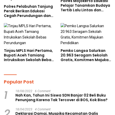
Polres Mojokerto Edukasi
Pelajar Tanamkan Budaya
Polres Pelabuhan Tanjung
Tertib Lalu Lintas dan
Perak Berikan Edukasi
Cegah Perundungan
Cegah Perundungan dan
Bijak Bermedia Sosial
kepada Pelajar MPLS
Tinjau MPLS Hari Pertama,
Pemko Langsa Salurkan
Bupati Aceh Tamiang
20.963 Seragam Sekolah
Intruksikan Sekolah Bebas
Gratis, Komitmen Majukan
Perundungan
Pendidikan
Popular Post
1
18/08/2022
6 Comment
Nah Kan, Tahun Ini Siswa SDN Banjar 02 Beli Buku
Penunjang Karena Tak Tercover di BOS, Kok Bisa?
2
18/04/2023
4 Comment
Deklarasi Damai, Muspika Kecamatan Galis