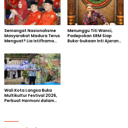
Semangat Nasionalisme
Menunggu Titi Wanci,
Masyarakat Madura Terus
Padepokan SRM Siap
Menguat? Lia Istifhama
Buka-bukaan Inti Ajaran
Ajak MADAS Sedarah Jadi
Kasampurnan Budi Luhur
Garda Pengabdian untuk
di Kongres Kebudayaan
NKRI
Nusantara 2026
Wali Kota Langsa Buka
Multikultur Festival 2026,
Perkuat Harmoni dalam
Keberagaman