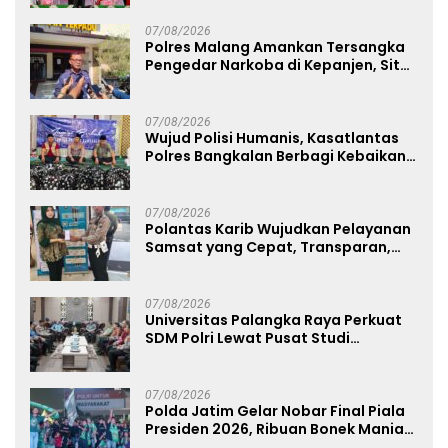
07/08/2026
Polres Malang Amankan Tersangka
Pengedar Narkoba di Kepanjen, Sita
Sabu 96 Gram dan Ganja 131 Gram
07/08/2026
Wujud Polisi Humanis, Kasatlantas
Polres Bangkalan Berbagi Kebaikan
Lewat Jumat Berkah di Masjid Syekh
Ahmad Ibrahim
07/08/2026
Polantas Karib Wujudkan Pelayanan
Samsat yang Cepat, Transparan,
dan Humanis
07/08/2026
Universitas Palangka Raya Perkuat
SDM Polri Lewat Pusat Studi
Kepolisian
07/08/2026
Polda Jatim Gelar Nobar Final Piala
Presiden 2026, Ribuan Bonek Mania
Dukung Persebaya dari Lapangan