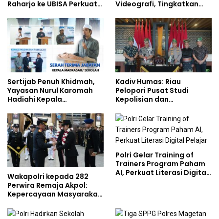
Raharjo ke UBISA Perkuat
Videografi, Tingkatkan
Jejaring Nasional Pusat
Kompetensi Personel di
Studi Kepolisian
Era Digital
Sertijab Penuh Khidmah,
Kadiv Humas: Riau
Yayasan Nurul Karomah
Pelopori Pusat Studi
Hadiahi Kepala
Kepolisian dan
Demisioner Voucher
Lingkungan, Green
Umrah
Policing Masuki Babak
Baru
Polri Gelar Training of
Trainers Program Paham
AI, Perkuat Literasi Digital
Wakapolri kepada 282
Pelajar
Perwira Remaja Akpol:
Kepercayaan Masyarakat
Dibangun dari Integritas