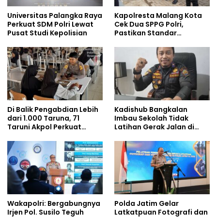
Universitas Palangka Raya
Kapolresta Malang Kota
Perkuat SDM Polri Lewat
Cek Dua SPPG Polri,
Pusat Studi Kepolisian
Pastikan Standar
Pemenuhan Gizi dan
Pengelolaan Limbah
Berjalan Optimal
Di Balik Pengabdian Lebih
Kadishub Bangkalan
dari 1.000 Taruna, 71
Imbau Sekolah Tidak
Taruni Akpol Perkuat
Latihan Gerak Jalan di
Pembentukan Karakter
Jalan Raya
Siswa Sekolah Rakyat
Wakapolri: Bergabungnya
Polda Jatim Gelar
Irjen Pol. Susilo Teguh
Latkatpuan Fotografi dan