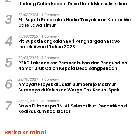
Undang Calon Kepala Desa Untuk Mensukseskan
Pilkades Aman dan Damai
3
12/02/2023
4 Comment
Plt Bupati Bangkalan Hadiri Tasyakuran Kantor We
Care Jawa Timur
4
04/09/2023
4 Comment
Plt Bupati Bangkalan Beri Penghargaan Bravo
Inotek Award Tahun 2023
5
29/03/2023
3 Comment
P2KD Laksanakan Pembentukan dan Pengundian
Nomor Urut Calon Kepala Desa Bangpendah
6
23/10/2021
3 Comment
Ambyar! Proyek di Jalan Sumberejo Makmur
Surabaya di Keluhkan Warga Tak Sesuai Spek
7
06/12/2022
3 Comment
Siswa Dikspespa TNI AL Selesai Ikuti Pendidikan di
Kodikdukum Kodiklatal
Berita Kriminal