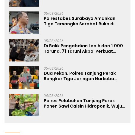
Bangkalan
05/08/2026
Polrestabes Surabaya Amankan
Tiga Tersangka Serobot Ruko di
Ngagel
05/08/2026
Di Balik Pengabdian Lebih dari 1.000
Taruna, 71 Taruni Akpol Perkuat
Pembentukan Karakter Siswa
Sekolah Rakyat
05/08/2026
Dua Pekan, Polres Tanjung Perak
Bongkar Tiga Jaringan Narkoba
22,76 Gram Sabu dan Pil Ekstasi
04/08/2026
Polres Pelabuhan Tanjung Perak
Panen Sawi Caisin Hidroponik, Wujud
Nyata Dukung Ketahanan Pangan
Nasional