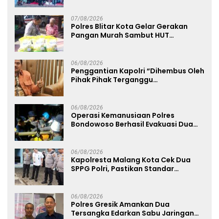
Mapolda
07/08/2026
Polres Blitar Kota Gelar Gerakan
Pangan Murah Sambut HUT
Kemerdekaan RI ke-81
06/08/2026
Penggantian Kapolri “Dihembus Oleh
Pihak Pihak Terganggu
Kenyamanannya”
06/08/2026
Operasi Kemanusiaan Polres
Bondowoso Berhasil Evakuasi Dua
Jenazah di Gunung Piramid
06/08/2026
Kapolresta Malang Kota Cek Dua
SPPG Polri, Pastikan Standar
Pemenuhan Gizi dan Pengelolaan
Limbah Berjalan Optimal
06/08/2026
Polres Gresik Amankan Dua
Tersangka Edarkan Sabu Jaringan