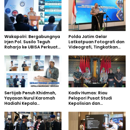
Siswa Sekolah Rakyat
Wakapolri: Bergabungnya
Polda Jatim Gelar
Irjen Pol. Susilo Teguh
Latkatpuan Fotografi dan
Raharjo ke UBISA Perkuat
Videografi, Tingkatkan
Jejaring Nasional Pusat
Kompetensi Personel di
Studi Kepolisian
Era Digital
Sertijab Penuh Khidmah,
Kadiv Humas: Riau
Yayasan Nurul Karomah
Pelopori Pusat Studi
Hadiahi Kepala
Kepolisian dan
Demisioner Voucher
Lingkungan, Green
Umrah
Policing Masuki Babak
Baru