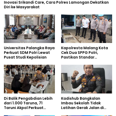
Inovasi Srikandi Care, Cara Polres Lamongan Dekatkan
Diri ke Masyarakat
Universitas Palangka Raya
Kapolresta Malang Kota
Perkuat SDM Polri Lewat
Cek Dua SPPG Polri,
Pusat Studi Kepolisian
Pastikan Standar
Pemenuhan Gizi dan
Pengelolaan Limbah
Berjalan Optimal
Di Balik Pengabdian Lebih
Kadishub Bangkalan
dari 1.000 Taruna, 71
Imbau Sekolah Tidak
Taruni Akpol Perkuat
Latihan Gerak Jalan di
Pembentukan Karakter
Jalan Raya