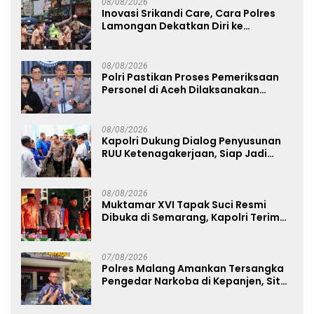
08/08/2026
Inovasi Srikandi Care, Cara Polres
Lamongan Dekatkan Diri ke
Masyarakat
08/08/2026
Polri Pastikan Proses Pemeriksaan
Personel di Aceh Dilaksanakan
Secara Profesional dan Transparan
08/08/2026
Kapolri Dukung Dialog Penyusunan
RUU Ketenagakerjaan, Siap Jadi
Jembatan Aspirasi Buruh
08/08/2026
Muktamar XVI Tapak Suci Resmi
Dibuka di Semarang, Kapolri Terima
Anugerah Anggota Kehormatan
07/08/2026
Polres Malang Amankan Tersangka
Pengedar Narkoba di Kepanjen, Sita
Sabu 96 Gram dan Ganja 131 Gram