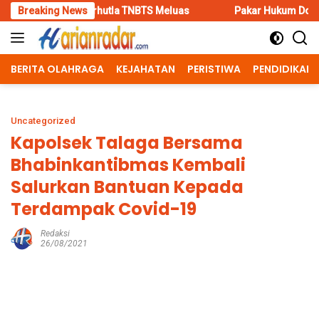
Skip
arhutla TNBTS Meluas
Breaking News
Pakar Hukum Dorong Polri Tindak Te
to
content
BERITA OLAHRAGA
KEJAHATAN
PERISTIWA
PENDIDIKAN
Uncategorized
Kapolsek Talaga Bersama
Bhabinkantibmas Kembali
Salurkan Bantuan Kepada
Terdampak Covid-19
Redaksi
26/08/2021