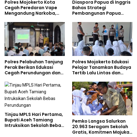
Polres Mojokerto Kota
Diaspora Papua di Inggris
Cegah Peredaran Vape
Bahas Strategi
Mengandung Narkoba,
Pembangunan Papua
Gencarkan Sosialisasi di
bersama Mahasiswa
Kalangan Remaja
Doktoral Internasional
Polres Pelabuhan Tanjung
Polres Mojokerto Edukasi
Perak Berikan Edukasi
Pelajar Tanamkan Budaya
Cegah Perundungan dan
Tertib Lalu Lintas dan
Bijak Bermedia Sosial
Cegah Perundungan
kepada Pelajar MPLS
Tinjau MPLS Hari Pertama,
Bupati Aceh Tamiang
Pemko Langsa Salurkan
Intruksikan Sekolah Bebas
20.963 Seragam Sekolah
Perundungan
Gratis, Komitmen Majukan