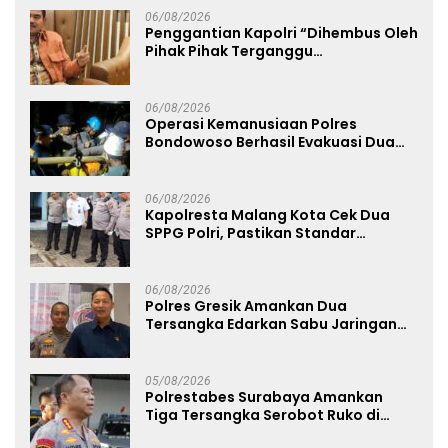
06/08/2026
Penggantian Kapolri “Dihembus Oleh
Pihak Pihak Terganggu
Kenyamanannya”
06/08/2026
Operasi Kemanusiaan Polres
Bondowoso Berhasil Evakuasi Dua
Jenazah di Gunung Piramid
06/08/2026
Kapolresta Malang Kota Cek Dua
SPPG Polri, Pastikan Standar
Pemenuhan Gizi dan Pengelolaan
Limbah Berjalan Optimal
06/08/2026
Polres Gresik Amankan Dua
Tersangka Edarkan Sabu Jaringan
Bangkalan
05/08/2026
Polrestabes Surabaya Amankan
Tiga Tersangka Serobot Ruko di
Ngagel