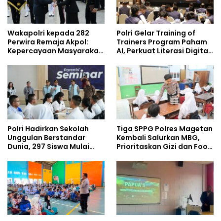
Wakapolri kepada 282
Polri Gelar Training of
Perwira Remaja Akpol:
Trainers Program Paham
Kepercayaan Masyarakat
AI, Perkuat Literasi Digital
Dibangun dari Integritas
Pelajar
Polri Hadirkan Sekolah
Tiga SPPG Polres Magetan
Unggulan Berstandar
Kembali Salurkan MBG,
Dunia, 297 Siswa Mulai
Prioritaskan Gizi dan Food
Tempati Kampus
Safety