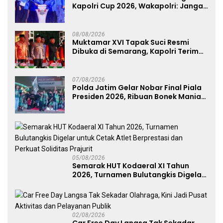
Kapolri Cup 2026, Wakapolri: Jangan
Cuma Jadi Penonton, Jadilah
Talenta Digital
08/08/2026
Muktamar XVI Tapak Suci Resmi
Dibuka di Semarang, Kapolri Terima
Anugerah Anggota Kehormatan
07/08/2026
Polda Jatim Gelar Nobar Final Piala
Presiden 2026, Ribuan Bonek Mania
Dukung Persebaya dari Lapangan
Mapolda
05/08/2026
Semarak HUT Kodaeral XI Tahun
2026, Turnamen Bulutangkis Digelar
untuk Cetak Atlet Berprestasi dan
Perkuat Soliditas Prajurit
02/08/2026
Car Free Day Langsa Tak Sekadar