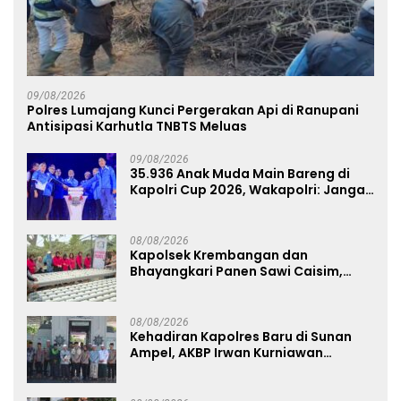
09/08/2026
Polres Lumajang Kunci Pergerakan Api di Ranupani
Antisipasi Karhutla TNBTS Meluas
09/08/2026
35.936 Anak Muda Main Bareng di
Kapolri Cup 2026, Wakapolri: Jangan
Cuma Jadi Penonton, Jadilah
Talenta Digital
08/08/2026
Kapolsek Krembangan dan
Bhayangkari Panen Sawi Caisim,
Dorong Warga Perkuat Ketahanan
Pangan
08/08/2026
Kehadiran Kapolres Baru di Sunan
Ampel, AKBP Irwan Kurniawan
Teguhkan Sinergi Polri dan Ulama