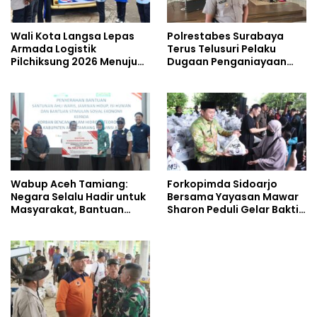
Wali Kota Langsa Lepas
Polrestabes Surabaya
Armada Logistik
Terus Telusuri Pelaku
Pilchiksung 2026 Menuju
Dugaan Penganiayaan
Lima Kecamatan
Wartawan Saat Meliput
Aksi Penolakan RUU TNI
Wabup Aceh Tamiang:
Forkopimda Sidoarjo
Negara Selalu Hadir untuk
Bersama Yayasan Mawar
Masyarakat, Bantuan
Sharon Peduli Gelar Bakti
Korban Bencana
Sosial