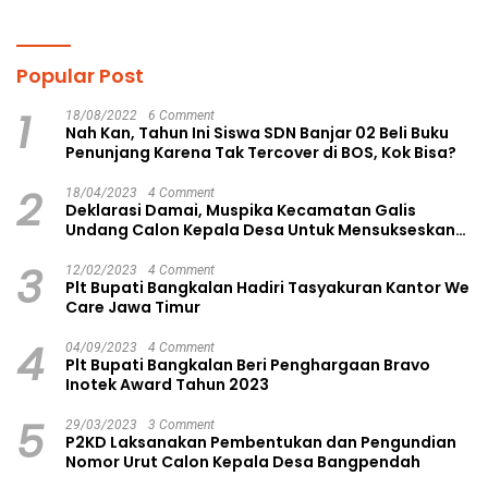
Pendidikan
Popular Post
1
18/08/2022
6 Comment
Nah Kan, Tahun Ini Siswa SDN Banjar 02 Beli Buku
Penunjang Karena Tak Tercover di BOS, Kok Bisa?
2
18/04/2023
4 Comment
Deklarasi Damai, Muspika Kecamatan Galis
Undang Calon Kepala Desa Untuk Mensukseskan
Pilkades Aman dan Damai
3
12/02/2023
4 Comment
Plt Bupati Bangkalan Hadiri Tasyakuran Kantor We
Care Jawa Timur
4
04/09/2023
4 Comment
Plt Bupati Bangkalan Beri Penghargaan Bravo
Inotek Award Tahun 2023
5
29/03/2023
3 Comment
P2KD Laksanakan Pembentukan dan Pengundian
Nomor Urut Calon Kepala Desa Bangpendah