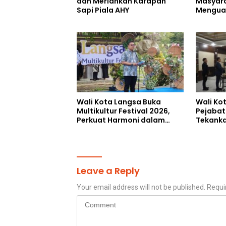
dan Meriahkan Karapan
Masyara
Sapi Piala AHY
Menguat
MADAS S
Pengabd
Wali Kota Langsa Buka
Wali Ko
Multikultur Festival 2026,
Pejabat
Perkuat Harmoni dalam
Tekanka
Keberagaman
Percepat
Leave a Reply
Your email address will not be published.
Requi