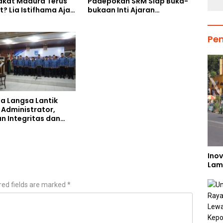
kat Madura Terus
Padepokan SRM Siap Buka-
? Lia Istifhama Ajak
bukaan Inti Ajaran
edarah Jadi Garda
Kasampurnan Budi Luhur di
ian untuk NKRI
Kongres Kebudayaan
Nusantara 2026
Pe
ta Langsa Lantik
 Administrator,
n Integritas dan
an Kinerja Birokrasi
Inov
Lam
red fields are marked
*