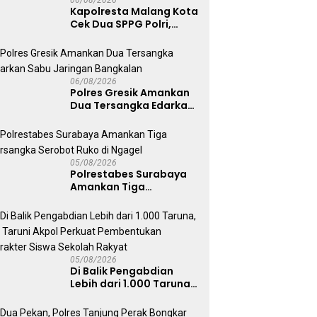
Kapolresta Malang Kota
Cek Dua SPPG Polri,
Pastikan Standar
Pemenuhan Gizi dan
Pengelolaan Limbah
Berjalan Optimal
06/08/2026
Polres Gresik Amankan
Dua Tersangka Edarkan
Sabu Jaringan
Bangkalan
05/08/2026
Polrestabes Surabaya
Amankan Tiga
Tersangka Serobot
Ruko di Ngagel
05/08/2026
Di Balik Pengabdian
Lebih dari 1.000 Taruna,
71 Taruni Akpol Perkuat
Pembentukan Karakter