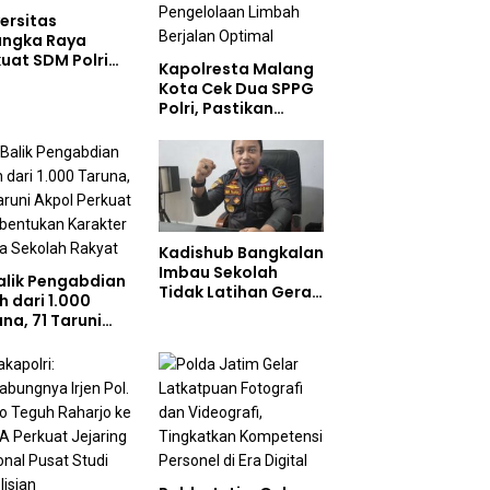
ersitas
angka Raya
uat SDM Polri
Kapolresta Malang
at Pusat Studi
Kota Cek Dua SPPG
olisian
Polri, Pastikan
Standar Pemenuhan
Gizi dan
Pengelolaan Limbah
Berjalan Optimal
Kadishub Bangkalan
Imbau Sekolah
Balik Pengabdian
Tidak Latihan Gerak
h dari 1.000
Jalan di Jalan Raya
na, 71 Taruni
ol Perkuat
bentukan
akter Siswa
olah Rakyat