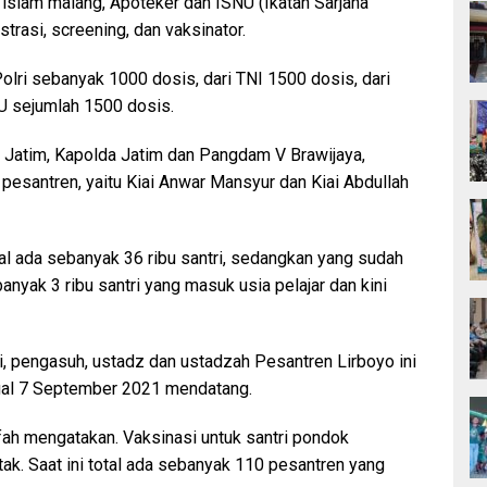
s islam malang, Apoteker dan ISNU (Ikatan Sarjana
trasi, screening, dan vaksinator.
lri sebanyak 1000 dosis, dari TNI 1500 dosis, dari
U sejumlah 1500 dosis.
 Jatim, Kapolda Jatim dan Pangdam V Brawijaya,
esantren, yaitu Kiai Anwar Mansyur dan Kiai Abdullah
tal ada sebanyak 36 ribu santri, sedangkan yang sudah
anyak 3 ribu santri yang masuk usia pelajar dan kini
i, pengasuh, ustadz dan ustadzah Pesantren Lirboyo ini
gal 7 September 2021 mendatang.
fah mengatakan. Vaksinasi untuk santri pondok
tak. Saat ini total ada sebanyak 110 pesantren yang