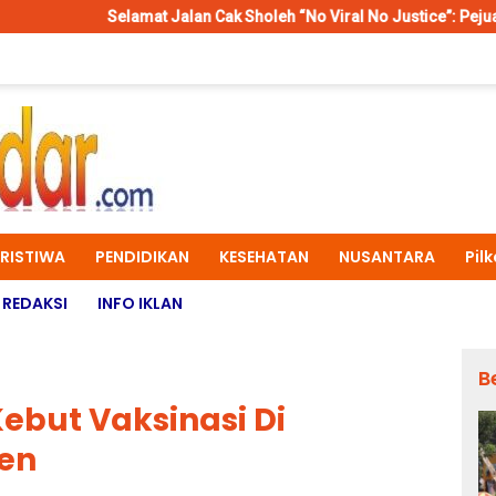
mat Jalan Cak Sholeh “No Viral No Justice”: Pejuang Konstitusi dan 
ERISTIWA
PENDIDIKAN
KESEHATAN
NUSANTARA
Pil
REDAKSI
INFO IKLAN
B
ebut Vaksinasi Di
ren