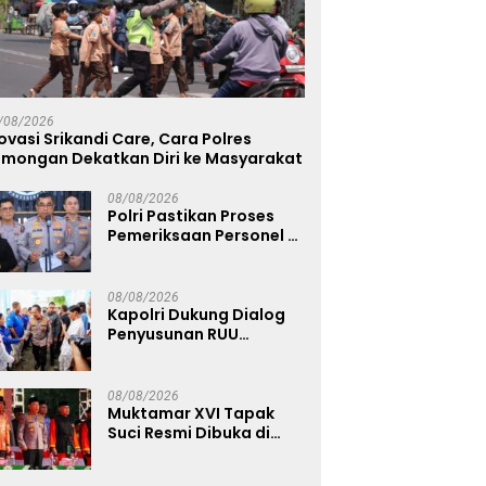
/08/2026
ovasi Srikandi Care, Cara Polres
amongan Dekatkan Diri ke Masyarakat
08/08/2026
Polri Pastikan Proses
Pemeriksaan Personel di
Aceh Dilaksanakan
Secara Profesional dan
Transparan
08/08/2026
Kapolri Dukung Dialog
Penyusunan RUU
Ketenagakerjaan, Siap
Jadi Jembatan Aspirasi
Buruh
08/08/2026
Muktamar XVI Tapak
Suci Resmi Dibuka di
Semarang, Kapolri
Terima Anugerah