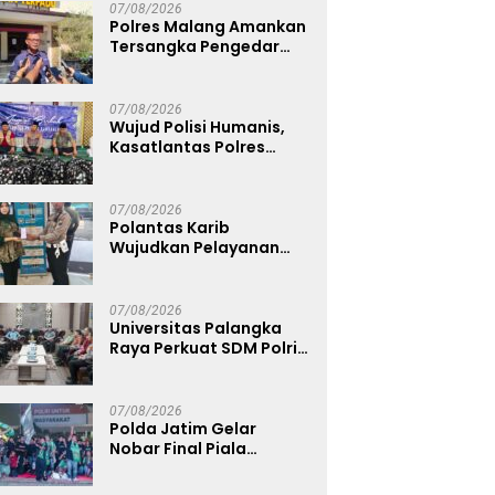
Anggota Kehormatan
07/08/2026
Polres Malang Amankan
Tersangka Pengedar
Narkoba di Kepanjen,
Sita Sabu 96 Gram dan
Ganja 131 Gram
07/08/2026
Wujud Polisi Humanis,
Kasatlantas Polres
Bangkalan Berbagi
Kebaikan Lewat Jumat
Berkah di Masjid Syekh
07/08/2026
Ahmad Ibrahim
Polantas Karib
Wujudkan Pelayanan
Samsat yang Cepat,
Transparan, dan
Humanis
07/08/2026
Universitas Palangka
Raya Perkuat SDM Polri
Lewat Pusat Studi
Kepolisian
07/08/2026
Polda Jatim Gelar
Nobar Final Piala
Presiden 2026, Ribuan
Bonek Mania Dukung