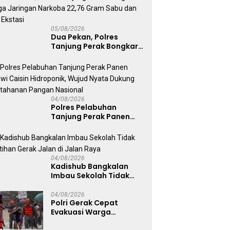
Siswa Sekolah Rakyat
05/08/2026
Dua Pekan, Polres
Tanjung Perak Bongkar
Tiga Jaringan Narkoba
22,76 Gram Sabu dan Pil
Ekstasi
04/08/2026
Polres Pelabuhan
Tanjung Perak Panen
Sawi Caisin Hidroponik,
Wujud Nyata Dukung
Ketahanan Pangan
Nasional
04/08/2026
Kadishub Bangkalan
Imbau Sekolah Tidak
Latihan Gerak Jalan di
Jalan Raya
04/08/2026
Polri Gerak Cepat
Evakuasi Warga
Terdampak Banjir di