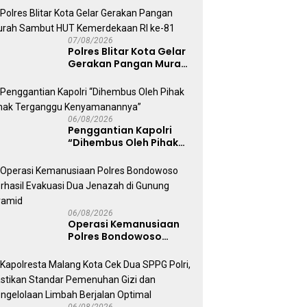
Persebaya dari
Lapangan Mapolda
07/08/2026
Polres Blitar Kota Gelar
Gerakan Pangan Murah
Sambut HUT
Kemerdekaan RI ke-81
06/08/2026
Penggantian Kapolri
“Dihembus Oleh Pihak
Pihak Terganggu
Kenyamanannya”
06/08/2026
Operasi Kemanusiaan
Polres Bondowoso
Berhasil Evakuasi Dua
Jenazah di Gunung
Piramid
06/08/2026