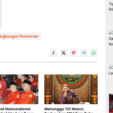
lingkungan Pesantren
at Nasionalisme
Menunggu Titi Wanci,