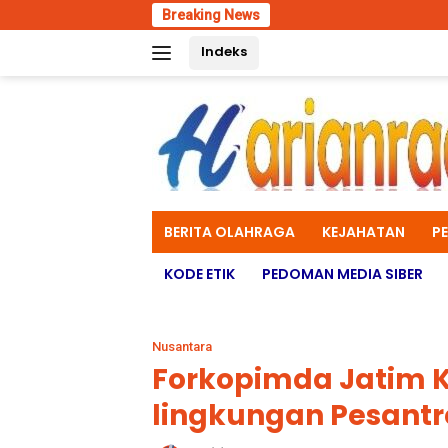
Skip
Breaking News
Sela
to
Indeks
content
BERITA OLAHRAGA
KEJAHATAN
P
KODE ETIK
PEDOMAN MEDIA SIBER
Nusantara
Forkopimda Jatim K
lingkungan Pesant