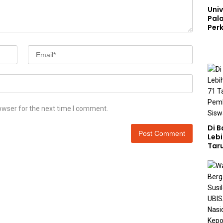
Univ
Pal
Perk
Lew
Kep
owser for the next time I comment.
Di 
Lebi
Taru
Akp
Pem
Kar
Sek