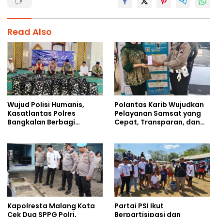
Read Also
Wujud Polisi Humanis,
Polantas Karib Wujudkan
Kasatlantas Polres
Pelayanan Samsat yang
Bangkalan Berbagi
Cepat, Transparan, dan
Kebaikan Lewat Jumat
Humanis
Berkah di Masjid Syekh
Ahmad Ibrahim
Kapolresta Malang Kota
Partai PSI Ikut
Cek Dua SPPG Polri,
Berpartisipasi dan