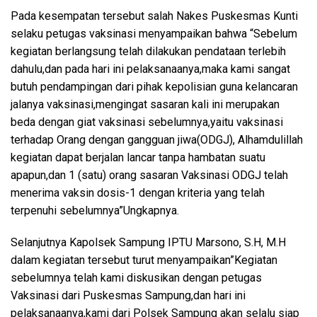
Pada kesempatan tersebut salah Nakes Puskesmas Kunti
selaku petugas vaksinasi menyampaikan bahwa “Sebelum
kegiatan berlangsung telah dilakukan pendataan terlebih
dahulu,dan pada hari ini pelaksanaanya,maka kami sangat
butuh pendampingan dari pihak kepolisian guna kelancaran
jalanya vaksinasi,mengingat sasaran kali ini merupakan
beda dengan giat vaksinasi sebelumnya,yaitu vaksinasi
terhadap Orang dengan gangguan jiwa(ODGJ), Alhamdulillah
kegiatan dapat berjalan lancar tanpa hambatan suatu
apapun,dan 1 (satu) orang sasaran Vaksinasi ODGJ telah
menerima vaksin dosis-1 dengan kriteria yang telah
terpenuhi sebelumnya”Ungkapnya.
Selanjutnya Kapolsek Sampung IPTU Marsono, S.H, M.H
dalam kegiatan tersebut turut menyampaikan”Kegiatan
sebelumnya telah kami diskusikan dengan petugas
Vaksinasi dari Puskesmas Sampung,dan hari ini
pelaksanaanya,kami dari Polsek Sampung akan selalu siap