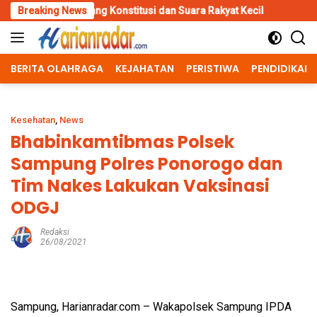
Skip
ejuang Konstitusi dan Suara Rakyat Kecil
Breaking News
Inovasi Srikandi 
to
content
BERITA OLAHRAGA
KEJAHATAN
PERISTIWA
PENDIDIKAN
Kesehatan
,
News
Bhabinkamtibmas Polsek
Sampung Polres Ponorogo dan
Tim Nakes Lakukan Vaksinasi
ODGJ
Redaksi
26/08/2021
Sampung, Harianradar.com – Wakapolsek Sampung IPDA