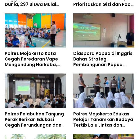
Dunia, 297 Siswa Mulai
Prioritaskan Gizi dan Food
Tempati Kampus
Safety
Polres Mojokerto Kota
Diaspora Papua di Inggris
Cegah Peredaran Vape
Bahas Strategi
Mengandung Narkoba,
Pembangunan Papua
Gencarkan Sosialisasi di
bersama Mahasiswa
Kalangan Remaja
Doktoral Internasional
Polres Pelabuhan Tanjung
Polres Mojokerto Edukasi
Perak Berikan Edukasi
Pelajar Tanamkan Budaya
Cegah Perundungan dan
Tertib Lalu Lintas dan
Bijak Bermedia Sosial
Cegah Perundungan
kepada Pelajar MPLS