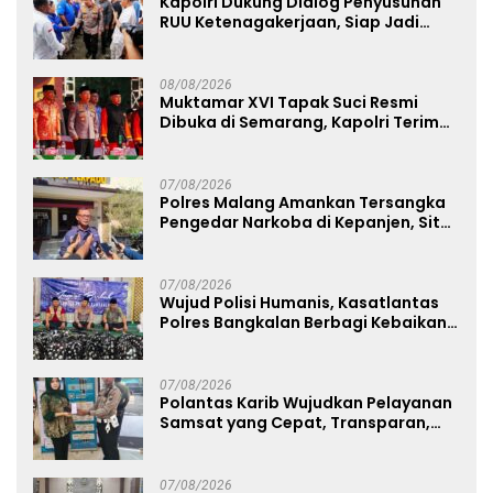
Kapolri Dukung Dialog Penyusunan
RUU Ketenagakerjaan, Siap Jadi
Jembatan Aspirasi Buruh
08/08/2026
Muktamar XVI Tapak Suci Resmi
Dibuka di Semarang, Kapolri Terima
Anugerah Anggota Kehormatan
07/08/2026
Polres Malang Amankan Tersangka
Pengedar Narkoba di Kepanjen, Sita
Sabu 96 Gram dan Ganja 131 Gram
07/08/2026
Wujud Polisi Humanis, Kasatlantas
Polres Bangkalan Berbagi Kebaikan
Lewat Jumat Berkah di Masjid Syekh
Ahmad Ibrahim
07/08/2026
Polantas Karib Wujudkan Pelayanan
Samsat yang Cepat, Transparan,
dan Humanis
07/08/2026