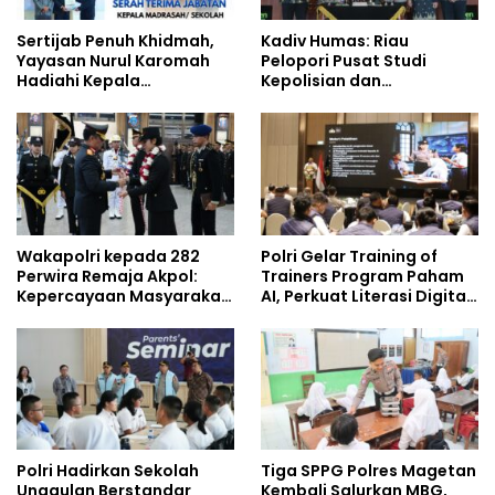
Sertijab Penuh Khidmah,
Kadiv Humas: Riau
Yayasan Nurul Karomah
Pelopori Pusat Studi
Hadiahi Kepala
Kepolisian dan
Demisioner Voucher
Lingkungan, Green
Umrah
Policing Masuki Babak
Baru
Wakapolri kepada 282
Polri Gelar Training of
Perwira Remaja Akpol:
Trainers Program Paham
Kepercayaan Masyarakat
AI, Perkuat Literasi Digital
Dibangun dari Integritas
Pelajar
Polri Hadirkan Sekolah
Tiga SPPG Polres Magetan
Unggulan Berstandar
Kembali Salurkan MBG,