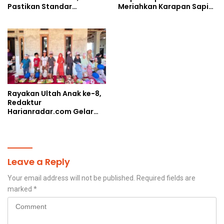
Pastikan Standar
Meriahkan Karapan Sapi
Pemenuhan Gizi dan
Piala AHY
Pengelolaan Limbah
Berjalan Optimal
Rayakan Ultah Anak ke-8,
Redaktur
Harianradar.com Gelar
Doa Bersama dan
Santunan Anak Yatim
Leave a Reply
Your email address will not be published.
Required fields are
marked
*