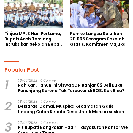
Tinjau MPLS Hari Pertama,
Pemko Langsa Salurkan
Bupati Aceh Tamiang
20.963 Seragam Sekolah
Intruksikan Sekolah Bebas
Gratis, Komitmen Majukan
Perundungan
Pendidikan
Popular Post
1
18/08/2022
6 Comment
Nah Kan, Tahun Ini Siswa SDN Banjar 02 Beli Buku
Penunjang Karena Tak Tercover di BOS, Kok Bisa?
2
18/04/2023
4 Comment
Deklarasi Damai, Muspika Kecamatan Galis
Undang Calon Kepala Desa Untuk Mensukseskan
Pilkades Aman dan Damai
3
12/02/2023
4 Comment
Plt Bupati Bangkalan Hadiri Tasyakuran Kantor We
Care Jawa Timur