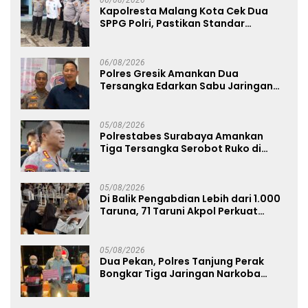
Kapolresta Malang Kota Cek Dua
SPPG Polri, Pastikan Standar
Pemenuhan Gizi dan Pengelolaan
Limbah Berjalan Optimal
06/08/2026
Polres Gresik Amankan Dua
Tersangka Edarkan Sabu Jaringan
Bangkalan
05/08/2026
Polrestabes Surabaya Amankan
Tiga Tersangka Serobot Ruko di
Ngagel
05/08/2026
Di Balik Pengabdian Lebih dari 1.000
Taruna, 71 Taruni Akpol Perkuat
Pembentukan Karakter Siswa
Sekolah Rakyat
05/08/2026
Dua Pekan, Polres Tanjung Perak
Bongkar Tiga Jaringan Narkoba
22,76 Gram Sabu dan Pil Ekstasi