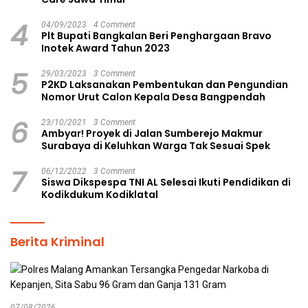
4
04/09/2023
4 Comment
Plt Bupati Bangkalan Beri Penghargaan Bravo
Inotek Award Tahun 2023
5
29/03/2023
3 Comment
P2KD Laksanakan Pembentukan dan Pengundian
Nomor Urut Calon Kepala Desa Bangpendah
6
23/10/2021
3 Comment
Ambyar! Proyek di Jalan Sumberejo Makmur
Surabaya di Keluhkan Warga Tak Sesuai Spek
7
06/12/2022
3 Comment
Siswa Dikspespa TNI AL Selesai Ikuti Pendidikan di
Kodikdukum Kodiklatal
Berita Kriminal
07/08/2026