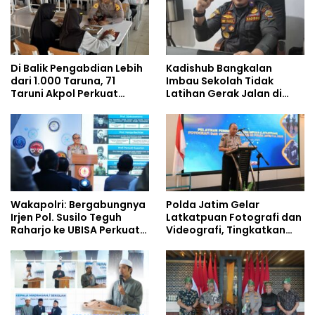
Di Balik Pengabdian Lebih
Kadishub Bangkalan
dari 1.000 Taruna, 71
Imbau Sekolah Tidak
Taruni Akpol Perkuat
Latihan Gerak Jalan di
Pembentukan Karakter
Jalan Raya
Siswa Sekolah Rakyat
Wakapolri: Bergabungnya
Polda Jatim Gelar
Irjen Pol. Susilo Teguh
Latkatpuan Fotografi dan
Raharjo ke UBISA Perkuat
Videografi, Tingkatkan
Jejaring Nasional Pusat
Kompetensi Personel di
Studi Kepolisian
Era Digital