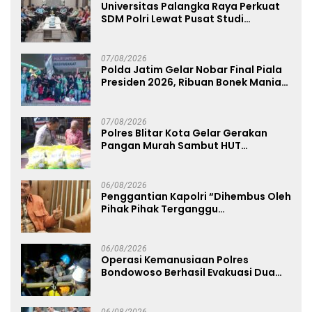
Universitas Palangka Raya Perkuat
SDM Polri Lewat Pusat Studi
Kepolisian
07/08/2026
Polda Jatim Gelar Nobar Final Piala
Presiden 2026, Ribuan Bonek Mania
Dukung Persebaya dari Lapangan
Mapolda
07/08/2026
Polres Blitar Kota Gelar Gerakan
Pangan Murah Sambut HUT
Kemerdekaan RI ke-81
06/08/2026
Penggantian Kapolri “Dihembus Oleh
Pihak Pihak Terganggu
Kenyamanannya”
06/08/2026
Operasi Kemanusiaan Polres
Bondowoso Berhasil Evakuasi Dua
Jenazah di Gunung Piramid
06/08/2026