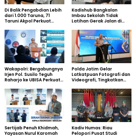
Di Balik Pengabdian Lebih
Kadishub Bangkalan
dari 1.000 Taruna, 71
Imbau Sekolah Tidak
Taruni Akpol Perkuat
Latihan Gerak Jalan di
Pembentukan Karakter
Jalan Raya
Siswa Sekolah Rakyat
Wakapolri: Bergabungnya
Polda Jatim Gelar
Irjen Pol. Susilo Teguh
Latkatpuan Fotografi dan
Raharjo ke UBISA Perkuat
Videografi, Tingkatkan
Jejaring Nasional Pusat
Kompetensi Personel di
Studi Kepolisian
Era Digital
Sertijab Penuh Khidmah,
Kadiv Humas: Riau
Yayasan Nurul Karomah
Pelopori Pusat Studi