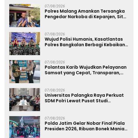
07/08/2026
Polres Malang Amankan Tersangka
Pengedar Narkoba di Kepanjen, Sita
Sabu 96 Gram dan Ganja 131 Gram
07/08/2026
Wujud Polisi Humanis, Kasatlantas
Polres Bangkalan Berbagi Kebaikan
Lewat Jumat Berkah di Masjid Syekh
Ahmad Ibrahim
07/08/2026
Polantas Karib Wujudkan Pelayanan
Samsat yang Cepat, Transparan,
dan Humanis
07/08/2026
Universitas Palangka Raya Perkuat
SDM Polri Lewat Pusat Studi
Kepolisian
07/08/2026
Polda Jatim Gelar Nobar Final Piala
Presiden 2026, Ribuan Bonek Mania
Dukung Persebaya dari Lapangan