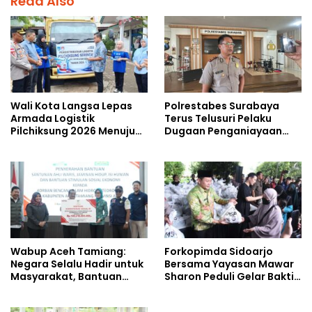
Read Also
Wali Kota Langsa Lepas
Polrestabes Surabaya
Armada Logistik
Terus Telusuri Pelaku
Pilchiksung 2026 Menuju
Dugaan Penganiayaan
Lima Kecamatan
Wartawan Saat Meliput
Aksi Penolakan RUU TNI
Wabup Aceh Tamiang:
Forkopimda Sidoarjo
Negara Selalu Hadir untuk
Bersama Yayasan Mawar
Masyarakat, Bantuan
Sharon Peduli Gelar Bakti
Korban Bencana
Sosial