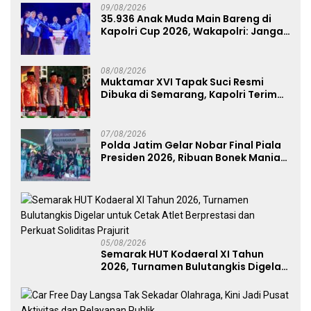
09/08/2026
35.936 Anak Muda Main Bareng di
Kapolri Cup 2026, Wakapolri: Jangan
Cuma Jadi Penonton, Jadilah
Talenta Digital
08/08/2026
Muktamar XVI Tapak Suci Resmi
Dibuka di Semarang, Kapolri Terima
Anugerah Anggota Kehormatan
07/08/2026
Polda Jatim Gelar Nobar Final Piala
Presiden 2026, Ribuan Bonek Mania
Dukung Persebaya dari Lapangan
Mapolda
05/08/2026
Semarak HUT Kodaeral XI Tahun
2026, Turnamen Bulutangkis Digelar
untuk Cetak Atlet Berprestasi dan
Perkuat Soliditas Prajurit