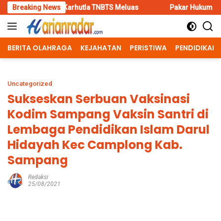
Skip
i Karhutla TNBTS Meluas
Breaking News
Pakar Hukum Dorong Polri Tinda
to
content
BERITA OLAHRAGA
KEJAHATAN
PERISTIWA
PENDIDIKAN
Uncategorized
Sukseskan Serbuan Vaksinasi
Kodim Sampang Vaksin Santri di
Lembaga Pendidikan Islam Darul
Hidayah Kec Camplong Kab.
Sampang
Redaksi
25/08/2021