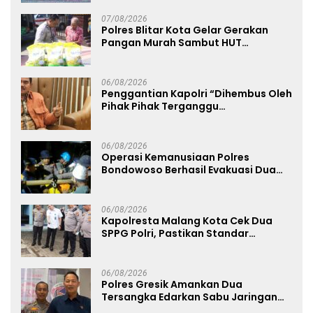
Mapolda
07/08/2026
Polres Blitar Kota Gelar Gerakan
Pangan Murah Sambut HUT
Kemerdekaan RI ke-81
06/08/2026
Penggantian Kapolri “Dihembus Oleh
Pihak Pihak Terganggu
Kenyamanannya”
06/08/2026
Operasi Kemanusiaan Polres
Bondowoso Berhasil Evakuasi Dua
Jenazah di Gunung Piramid
06/08/2026
Kapolresta Malang Kota Cek Dua
SPPG Polri, Pastikan Standar
Pemenuhan Gizi dan Pengelolaan
Limbah Berjalan Optimal
06/08/2026
Polres Gresik Amankan Dua
Tersangka Edarkan Sabu Jaringan
Bangkalan