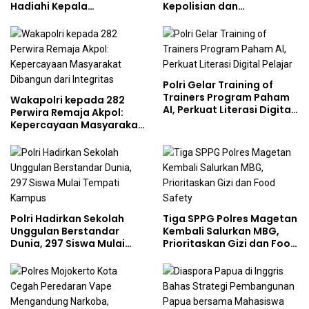
Hadiahi Kepala
Kepolisian dan
Demisioner Voucher
Lingkungan, Green
Umrah
Policing Masuki Babak
Baru
Polri Gelar Training of
Trainers Program Paham
Wakapolri kepada 282
AI, Perkuat Literasi Digital
Perwira Remaja Akpol:
Pelajar
Kepercayaan Masyarakat
Dibangun dari Integritas
Polri Hadirkan Sekolah
Tiga SPPG Polres Magetan
Unggulan Berstandar
Kembali Salurkan MBG,
Dunia, 297 Siswa Mulai
Prioritaskan Gizi dan Food
Tempati Kampus
Safety