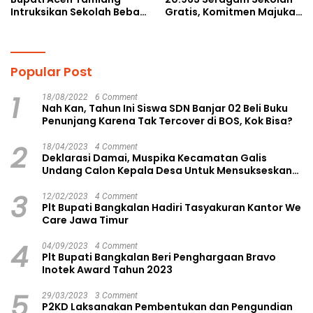
Intruksikan Sekolah Bebas
Gratis, Komitmen Majukan
Perundungan
Pendidikan
Popular Post
1
18/08/2022
6 Comment
Nah Kan, Tahun Ini Siswa SDN Banjar 02 Beli Buku
Penunjang Karena Tak Tercover di BOS, Kok Bisa?
2
18/04/2023
4 Comment
Deklarasi Damai, Muspika Kecamatan Galis
Undang Calon Kepala Desa Untuk Mensukseskan
Pilkades Aman dan Damai
3
12/02/2023
4 Comment
Plt Bupati Bangkalan Hadiri Tasyakuran Kantor We
Care Jawa Timur
4
04/09/2023
4 Comment
Plt Bupati Bangkalan Beri Penghargaan Bravo
Inotek Award Tahun 2023
5
29/03/2023
3 Comment
P2KD Laksanakan Pembentukan dan Pengundian