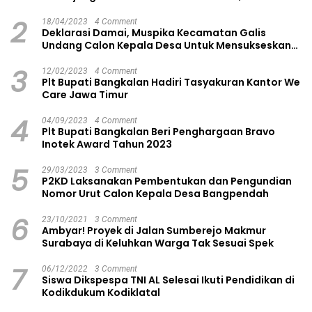
2
18/04/2023
4 Comment
Deklarasi Damai, Muspika Kecamatan Galis
Undang Calon Kepala Desa Untuk Mensukseskan
Pilkades Aman dan Damai
3
12/02/2023
4 Comment
Plt Bupati Bangkalan Hadiri Tasyakuran Kantor We
Care Jawa Timur
4
04/09/2023
4 Comment
Plt Bupati Bangkalan Beri Penghargaan Bravo
Inotek Award Tahun 2023
5
29/03/2023
3 Comment
P2KD Laksanakan Pembentukan dan Pengundian
Nomor Urut Calon Kepala Desa Bangpendah
6
23/10/2021
3 Comment
Ambyar! Proyek di Jalan Sumberejo Makmur
Surabaya di Keluhkan Warga Tak Sesuai Spek
7
06/12/2022
3 Comment
Siswa Dikspespa TNI AL Selesai Ikuti Pendidikan di
Kodikdukum Kodiklatal