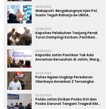
04/08/2026
Wakapolri: Bergabungnya Irjen Pol.
Susilo Teguh Raharjo ke UBISA
Perkuat Jejaring Nasional Pusat
Studi Kepolisian
04/08/2026
Kapolres Pelabuhan Tanjung Perak
Turun Dampingi Korban, Pastikan
Penanganan Kebakaran KM Mutiara
Sentosa 2 Berjalan Maksimal
03/08/2026
Kapolda Jatim Pastikan Tak Ada
Ancaman Kerusuhan di Jatim, Warga
Diminta Tak Percaya Hoaks
03/08/2026
Polres Ngawi Ungkap Peredaran
Okerbaya Amankan 2 Tersangka
03/08/2026
Polda Jatim Dirikan Posko DVI dan
Posko Darurat Tangani Tragedi KMP
Mutiara Sentosa II