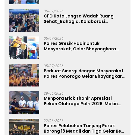
Free Day Makassar
06/07/2026
CFD Kota Langsa Wadah Ruang
Sehat_Bahagia, Kolaborasi
Panggung UMKM Bersama
Dekranasda Gerakan Ekonomi Lokal
05/07/2026
Polres Gresik Hadir Untuk
Masyarakat, Gelar Bhayangkara
Fest 2026 Pererat Kebersamaan
05/07/2026
Perkuat Sinergi dengan Masyarakat
Polres Ponorogo Gelar Bhayangkara
Run 2026 Diikuti 1.500 Pelari
29/06/2026
Menpora Erick Thohir Apresiasi
Pekan Olahraga Polri 2026: Makin
Banyak Event Olahraga, Makin Baik
untuk Bangsa
22/06/2026
Polres Pelabuhan Tanjung Perak
Borong 18 Medali dan Tiga Gelar Best