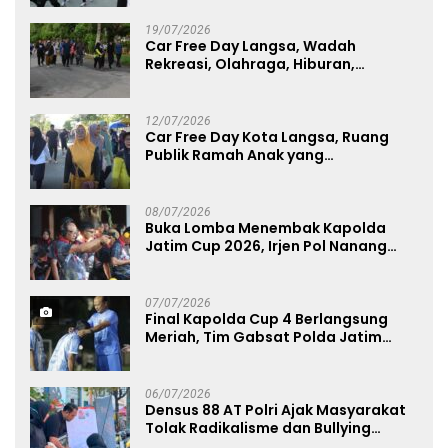
19/07/2026
Car Free Day Langsa, Wadah
Rekreasi, Olahraga, Hiburan,
Layanan Publik, dan Penguatan
UMKM
12/07/2026
Car Free Day Kota Langsa, Ruang
Publik Ramah Anak yang
Menggerakkan UMKM dan Layanan
Publik
08/07/2026
Buka Lomba Menembak Kapolda
Jatim Cup 2026, Irjen Pol Nanang
Avianto Tekankan Profesionalisme
Penggunaan Senjata Api
07/07/2026
Final Kapolda Cup 4 Berlangsung
Meriah, Tim Gabsat Polda Jatim
Angkat Trofi Juara
06/07/2026
Densus 88 AT Polri Ajak Masyarakat
Tolak Radikalisme dan Bullying
melalui Kampanye Edukasi di Car