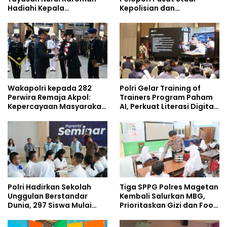
Hadiahi Kepala
Kepolisian dan
Demisioner Voucher
Lingkungan, Green
Umrah
Policing Masuki Babak
Baru
Wakapolri kepada 282
Polri Gelar Training of
Perwira Remaja Akpol:
Trainers Program Paham
Kepercayaan Masyarakat
AI, Perkuat Literasi Digital
Dibangun dari Integritas
Pelajar
Polri Hadirkan Sekolah
Tiga SPPG Polres Magetan
Unggulan Berstandar
Kembali Salurkan MBG,
Dunia, 297 Siswa Mulai
Prioritaskan Gizi dan Food
Tempati Kampus
Safety