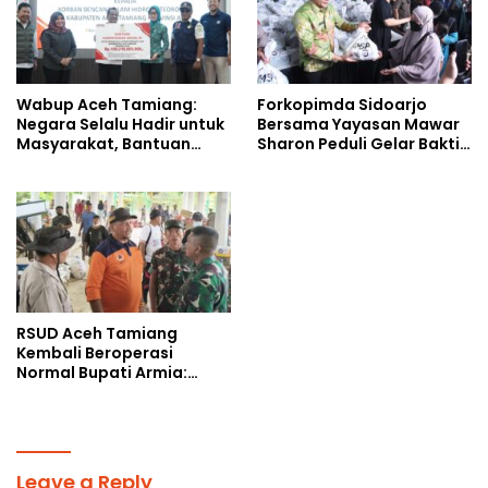
Wabup Aceh Tamiang:
Forkopimda Sidoarjo
Negara Selalu Hadir untuk
Bersama Yayasan Mawar
Masyarakat, Bantuan
Sharon Peduli Gelar Bakti
Korban Bencana
Sosial
RSUD Aceh Tamiang
Kembali Beroperasi
Normal Bupati Armia:
Layanan Kesehatan Siap
Diakses Penuh
Leave a Reply