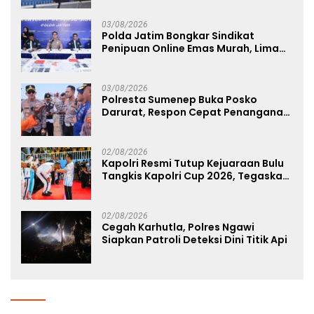
03/08/2026
Polda Jatim Bongkar Sindikat
Penipuan Online Emas Murah, Lima
Tersangka Diantaranya Warga
Binaan Lapas Diamankan
03/08/2026
Polresta Sumenep Buka Posko
Darurat, Respon Cepat Penanganan
Korban Kebakaran KM Mutiara
Sentosa 2
02/08/2026
Kapolri Resmi Tutup Kejuaraan Bulu
Tangkis Kapolri Cup 2026, Tegaskan
Komitmen Polri Dukung Prestasi
Atlet Nasional
02/08/2026
Cegah Karhutla, Polres Ngawi
Siapkan Patroli Deteksi Dini Titik Api