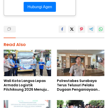
Hubungi Agen
Read Also
Wali Kota Langsa Lepas
Polrestabes Surabaya
Armada Logistik
Terus Telusuri Pelaku
Pilchiksung 2026 Menuju
Dugaan Penganiayaan
Lima Kecamatan
Wartawan Saat Meliput
Aksi Penolakan RUU TNI