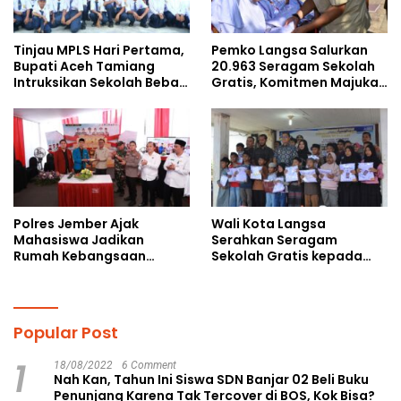
Tinjau MPLS Hari Pertama,
Pemko Langsa Salurkan
Bupati Aceh Tamiang
20.963 Seragam Sekolah
Intruksikan Sekolah Bebas
Gratis, Komitmen Majukan
Perundungan
Pendidikan
Polres Jember Ajak
Wali Kota Langsa
Mahasiswa Jadikan
Serahkan Seragam
Rumah Kebangsaan
Sekolah Gratis kepada
Ruang Kolaborasi Lahirkan
Anak Yatim Piatu di
Gagasan Konstruktif
Langsa Kota
Popular Post
1
18/08/2022
6 Comment
Nah Kan, Tahun Ini Siswa SDN Banjar 02 Beli Buku
Penunjang Karena Tak Tercover di BOS, Kok Bisa?