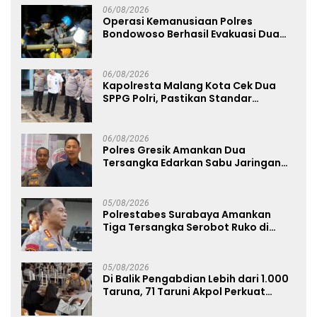
06/08/2026
Operasi Kemanusiaan Polres
Bondowoso Berhasil Evakuasi Dua
Jenazah di Gunung Piramid
06/08/2026
Kapolresta Malang Kota Cek Dua
SPPG Polri, Pastikan Standar
Pemenuhan Gizi dan Pengelolaan
Limbah Berjalan Optimal
06/08/2026
Polres Gresik Amankan Dua
Tersangka Edarkan Sabu Jaringan
Bangkalan
05/08/2026
Polrestabes Surabaya Amankan
Tiga Tersangka Serobot Ruko di
Ngagel
05/08/2026
Di Balik Pengabdian Lebih dari 1.000
Taruna, 71 Taruni Akpol Perkuat
Pembentukan Karakter Siswa
Sekolah Rakyat