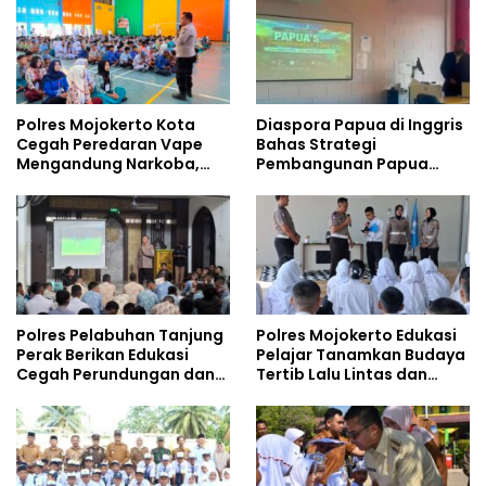
Polres Mojokerto Kota
Diaspora Papua di Inggris
Cegah Peredaran Vape
Bahas Strategi
Mengandung Narkoba,
Pembangunan Papua
Gencarkan Sosialisasi di
bersama Mahasiswa
Kalangan Remaja
Doktoral Internasional
Polres Pelabuhan Tanjung
Polres Mojokerto Edukasi
Perak Berikan Edukasi
Pelajar Tanamkan Budaya
Cegah Perundungan dan
Tertib Lalu Lintas dan
Bijak Bermedia Sosial
Cegah Perundungan
kepada Pelajar MPLS