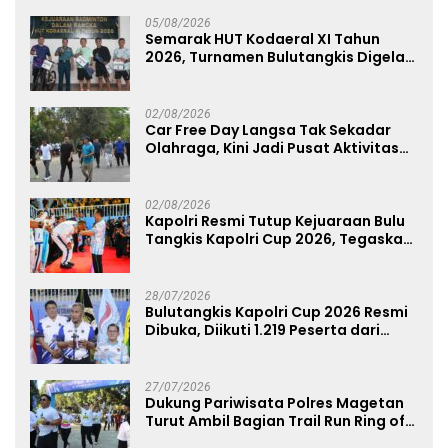
05/08/2026
Semarak HUT Kodaeral XI Tahun
2026, Turnamen Bulutangkis Digelar
untuk Cetak Atlet Berprestasi dan
Perkuat Soliditas Prajurit
02/08/2026
Car Free Day Langsa Tak Sekadar
Olahraga, Kini Jadi Pusat Aktivitas
dan Pelayanan Publik
02/08/2026
Kapolri Resmi Tutup Kejuaraan Bulu
Tangkis Kapolri Cup 2026, Tegaskan
Komitmen Polri Dukung Prestasi
Atlet Nasional
28/07/2026
Bulutangkis Kapolri Cup 2026 Resmi
Dibuka, Diikuti 1.219 Peserta dari
Kategori Umum, Polri, dan Difabel
27/07/2026
Dukung Pariwisata Polres Magetan
Turut Ambil Bagian Trail Run Ring of
Lawu 2026