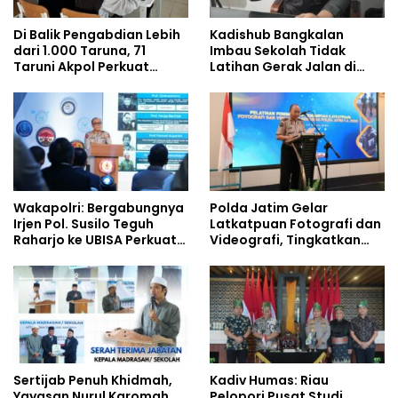
Di Balik Pengabdian Lebih
Kadishub Bangkalan
dari 1.000 Taruna, 71
Imbau Sekolah Tidak
Taruni Akpol Perkuat
Latihan Gerak Jalan di
Pembentukan Karakter
Jalan Raya
Siswa Sekolah Rakyat
Wakapolri: Bergabungnya
Polda Jatim Gelar
Irjen Pol. Susilo Teguh
Latkatpuan Fotografi dan
Raharjo ke UBISA Perkuat
Videografi, Tingkatkan
Jejaring Nasional Pusat
Kompetensi Personel di
Studi Kepolisian
Era Digital
Sertijab Penuh Khidmah,
Kadiv Humas: Riau
Yayasan Nurul Karomah
Pelopori Pusat Studi