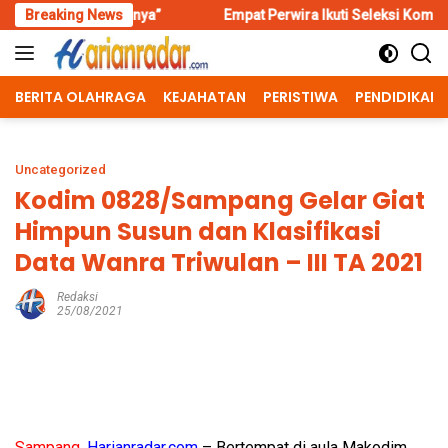
Skip
nya”
Breaking News
Empat Perwira Ikuti Seleksi Komandan Upacara HUT ke
to
content
BERITA OLAHRAGA
KEJAHATAN
PERISTIWA
PENDIDIKAN
Uncategorized
Kodim 0828/Sampang Gelar Giat
Himpun Susun dan Klasifikasi
Data Wanra Triwulan – III TA 2021
Redaksi
25/08/2021
Sampang,
Harianradar.com
– Bertempat di aula Makodim