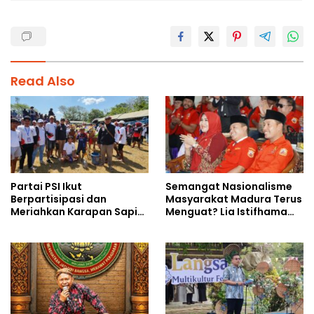
Read Also
Partai PSI Ikut
Semangat Nasionalisme
Berpartisipasi dan
Masyarakat Madura Terus
Meriahkan Karapan Sapi
Menguat? Lia Istifhama
Piala AHY
Ajak MADAS Sedarah Jadi
Garda Pengabdian untuk
NKRI