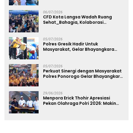
melalui Kampanye Edukasi di Car
Free Day Makassar
06/07/2026
CFD Kota Langsa Wadah Ruang
Sehat_Bahagia, Kolaborasi
Panggung UMKM Bersama
Dekranasda Gerakan Ekonomi Lokal
05/07/2026
Polres Gresik Hadir Untuk
Masyarakat, Gelar Bhayangkara
Fest 2026 Pererat Kebersamaan
05/07/2026
Perkuat Sinergi dengan Masyarakat
Polres Ponorogo Gelar Bhayangkara
Run 2026 Diikuti 1.500 Pelari
29/06/2026
Menpora Erick Thohir Apresiasi
Pekan Olahraga Polri 2026: Makin
Banyak Event Olahraga, Makin Baik
untuk Bangsa