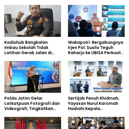
Pemenuhan Gizi dan
Pembentukan Karakter
Pengelolaan Limbah
Siswa Sekolah Rakyat
Berjalan Optimal
Kadishub Bangkalan
Wakapolri: Bergabungnya
Imbau Sekolah Tidak
Irjen Pol. Susilo Teguh
Latihan Gerak Jalan di
Raharjo ke UBISA Perkuat
Jalan Raya
Jejaring Nasional Pusat
Studi Kepolisian
Polda Jatim Gelar
Sertijab Penuh Khidmah,
Latkatpuan Fotografi dan
Yayasan Nurul Karomah
Videografi, Tingkatkan
Hadiahi Kepala
Kompetensi Personel di
Demisioner Voucher
Era Digital
Umrah