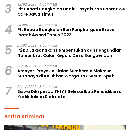
3
12/02/2023
4 Comment
Plt Bupati Bangkalan Hadiri Tasyakuran Kantor We
Care Jawa Timur
4
04/09/2023
4 Comment
Plt Bupati Bangkalan Beri Penghargaan Bravo
Inotek Award Tahun 2023
5
29/03/2023
3 Comment
P2KD Laksanakan Pembentukan dan Pengundian
Nomor Urut Calon Kepala Desa Bangpendah
6
23/10/2021
3 Comment
Ambyar! Proyek di Jalan Sumberejo Makmur
Surabaya di Keluhkan Warga Tak Sesuai Spek
7
06/12/2022
3 Comment
Siswa Dikspespa TNI AL Selesai Ikuti Pendidikan di
Kodikdukum Kodiklatal
Berita Kriminal