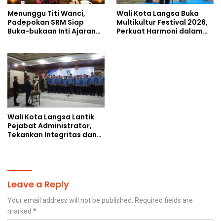
Menunggu Titi Wanci,
Wali Kota Langsa Buka
Padepokan SRM Siap
Multikultur Festival 2026,
Buka-bukaan Inti Ajaran
Perkuat Harmoni dalam
Kasampurnan Budi Luhur
Keberagaman
di Kongres Kebudayaan
Nusantara 2026
Wali Kota Langsa Lantik
Pejabat Administrator,
Tekankan Integritas dan
Percepatan Kinerja
Birokrasi
Leave a Reply
Your email address will not be published.
Required fields are
marked
*