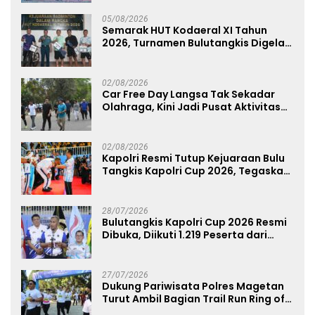
Mapolda
05/08/2026
Semarak HUT Kodaeral XI Tahun
2026, Turnamen Bulutangkis Digelar
untuk Cetak Atlet Berprestasi dan
Perkuat Soliditas Prajurit
02/08/2026
Car Free Day Langsa Tak Sekadar
Olahraga, Kini Jadi Pusat Aktivitas
dan Pelayanan Publik
02/08/2026
Kapolri Resmi Tutup Kejuaraan Bulu
Tangkis Kapolri Cup 2026, Tegaskan
Komitmen Polri Dukung Prestasi
Atlet Nasional
28/07/2026
Bulutangkis Kapolri Cup 2026 Resmi
Dibuka, Diikuti 1.219 Peserta dari
Kategori Umum, Polri, dan Difabel
27/07/2026
Dukung Pariwisata Polres Magetan
Turut Ambil Bagian Trail Run Ring of
Lawu 2026