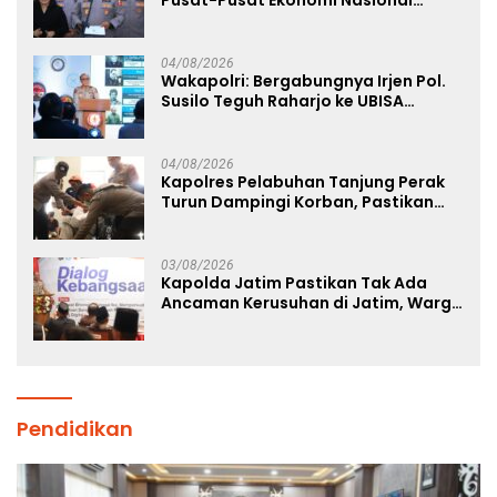
Tetap Kondusif
04/08/2026
Wakapolri: Bergabungnya Irjen Pol.
Susilo Teguh Raharjo ke UBISA
Perkuat Jejaring Nasional Pusat
Studi Kepolisian
04/08/2026
Kapolres Pelabuhan Tanjung Perak
Turun Dampingi Korban, Pastikan
Penanganan Kebakaran KM Mutiara
Sentosa 2 Berjalan Maksimal
03/08/2026
Kapolda Jatim Pastikan Tak Ada
Ancaman Kerusuhan di Jatim, Warga
Diminta Tak Percaya Hoaks
Pendidikan