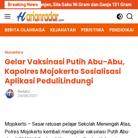
Skip
en, Sita Sabu 96 Gram dan Ganja 131 Gram
Breaking News
Wujud Polisi H
to
content
BERITA OLAHRAGA
KEJAHATAN
PERISTIWA
PENDIDIKAN
Nusantara
Gelar Vaksinasi Putih Abu-Abu,
Kapolres Mojokerto Sosialisasi
Aplikasi PeduliLindungi
Redaksi
24/08/2021
Mojokerto – Sasar ratusan pelajar Sekolah Menengah Atas,
Polres Mojokerto kembali menggelar vaksinasi Putih Abu-