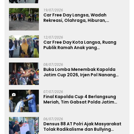
19/07/2026
Car Free Day Langsa, Wadah
Rekreasi, Olahraga, Hiburan,
Layanan Publik, dan Penguatan
UMKM
12/07/2026
Car Free Day Kota Langsa, Ruang
Publik Ramah Anak yang
Menggerakkan UMKM dan Layanan
Publik
08/07/2026
Buka Lomba Menembak Kapolda
Jatim Cup 2026, Irjen Pol Nanang
Avianto Tekankan Profesionalisme
Penggunaan Senjata Api
07/07/2026
Final Kapolda Cup 4 Berlangsung
Meriah, Tim Gabsat Polda Jatim
Angkat Trofi Juara
06/07/2026
Densus 88 AT Polri Ajak Masyarakat
Tolak Radikalisme dan Bullying