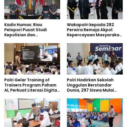
Kadiv Humas: Riau
Wakapolri kepada 282
Pelopori Pusat Studi
Perwira Remaja Akpol:
Kepolisian dan
Kepercayaan Masyarakat
Lingkungan, Green
Dibangun dari Integritas
Policing Masuki Babak
Baru
Polri Gelar Training of
Polri Hadirkan Sekolah
Trainers Program Paham
Unggulan Berstandar
AI, Perkuat Literasi Digital
Dunia, 297 Siswa Mulai
Pelajar
Tempati Kampus