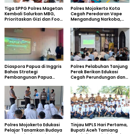
Tiga SPPG Polres Magetan
Polres Mojokerto Kota
Kembali Salurkan MBG,
Cegah Peredaran Vape
Prioritaskan Gizi dan Food
Mengandung Narkoba,
Safety
Gencarkan Sosialisasi di
Kalangan Remaja
Diaspora Papua di Inggris
Polres Pelabuhan Tanjung
Bahas Strategi
Perak Berikan Edukasi
Pembangunan Papua
Cegah Perundungan dan
bersama Mahasiswa
Bijak Bermedia Sosial
Doktoral Internasional
kepada Pelajar MPLS
Polres Mojokerto Edukasi
Tinjau MPLS Hari Pertama,
Pelajar Tanamkan Budaya
Bupati Aceh Tamiang