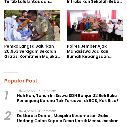
Tertib Lalu Lintas dan
Intruksikan Sekolah Bebas
Cegah Perundungan
Perundungan
Pemko Langsa Salurkan
Polres Jember Ajak
20.963 Seragam Sekolah
Mahasiswa Jadikan
Gratis, Komitmen Majukan
Rumah Kebangsaan
Pendidikan
Ruang Kolaborasi Lahirkan
Gagasan Konstruktif
Popular Post
1
18/08/2022
6 Comment
Nah Kan, Tahun Ini Siswa SDN Banjar 02 Beli Buku
Penunjang Karena Tak Tercover di BOS, Kok Bisa?
2
18/04/2023
4 Comment
Deklarasi Damai, Muspika Kecamatan Galis
Undang Calon Kepala Desa Untuk Mensukseskan
Pilkades Aman dan Damai