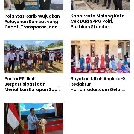
Kapolresta Malang Kota
Polantas Karib Wujudkan
Cek Dua SPPG Polri,
Pelayanan Samsat yang
Pastikan Standar
Cepat, Transparan, dan
Pemenuhan Gizi dan
Humanis
Pengelolaan Limbah
Berjalan Optimal
Partai PSI Ikut
Rayakan Ultah Anak ke-8,
Berpartisipasi dan
Redaktur
Meriahkan Karapan Sapi
Harianradar.com Gelar
Piala AHY
Doa Bersama dan
Santunan Anak Yatim