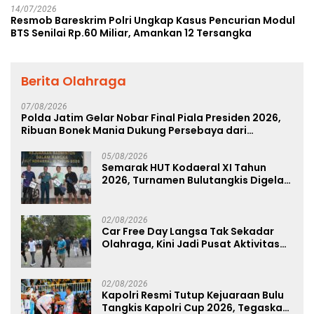
14/07/2026
Resmob Bareskrim Polri Ungkap Kasus Pencurian Modul
BTS Senilai Rp.60 Miliar, Amankan 12 Tersangka
Berita Olahraga
07/08/2026
Polda Jatim Gelar Nobar Final Piala Presiden 2026,
Ribuan Bonek Mania Dukung Persebaya dari
Lapangan Mapolda
05/08/2026
Semarak HUT Kodaeral XI Tahun
2026, Turnamen Bulutangkis Digelar
untuk Cetak Atlet Berprestasi dan
Perkuat Soliditas Prajurit
02/08/2026
Car Free Day Langsa Tak Sekadar
Olahraga, Kini Jadi Pusat Aktivitas
dan Pelayanan Publik
02/08/2026
Kapolri Resmi Tutup Kejuaraan Bulu
Tangkis Kapolri Cup 2026, Tegaskan