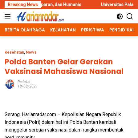
Skip
nsparan, dan Humanis
Breaking News
Universitas Palangka Raya Perkuat SD
to
content
BERITA OLAHRAGA
KEJAHATAN
PERISTIWA
PENDIDIKAN
Kesehatan
,
News
Polda Banten Gelar Gerakan
Vaksinasi Mahasiswa Nasional
Redaksi
18/08/2021
Serang, Harianradar.com – Kepolisian Negara Republik
Indonesia (Polri) dalam hal ini Polda Banten kembali
menggelar serbuan vaksinasi dalam rangka membentuk
herd immunity.