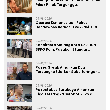
Penggantian Kapolri “Dihembus Oleh
Pihak Pihak Terganggu
Kenyamanannya”
06/08/2026
Operasi Kemanusiaan Polres
Bondowoso Berhasil Evakuasi Dua
Jenazah di Gunung Piramid
06/08/2026
Kapolresta Malang Kota Cek Dua
SPPG Polri, Pastikan Standar
Pemenuhan Gizi dan Pengelolaan
Limbah Berjalan Optimal
06/08/2026
Polres Gresik Amankan Dua
Tersangka Edarkan Sabu Jaringan
Bangkalan
05/08/2026
Polrestabes Surabaya Amankan
Tiga Tersangka Serobot Ruko di
Ngagel
05/08/2026