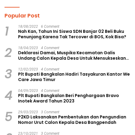
Gagasan Konstruktif
Popular Post
1
18/08/2022
6 Comment
Nah Kan, Tahun Ini Siswa SDN Banjar 02 Beli Buku
Penunjang Karena Tak Tercover di BOS, Kok Bisa?
2
18/04/2023
4 Comment
Deklarasi Damai, Muspika Kecamatan Galis
Undang Calon Kepala Desa Untuk Mensukseskan
Pilkades Aman dan Damai
3
12/02/2023
4 Comment
Plt Bupati Bangkalan Hadiri Tasyakuran Kantor We
Care Jawa Timur
4
04/09/2023
4 Comment
Plt Bupati Bangkalan Beri Penghargaan Bravo
Inotek Award Tahun 2023
5
29/03/2023
3 Comment
P2KD Laksanakan Pembentukan dan Pengundian
Nomor Urut Calon Kepala Desa Bangpendah
23/10/2021
3 Comment