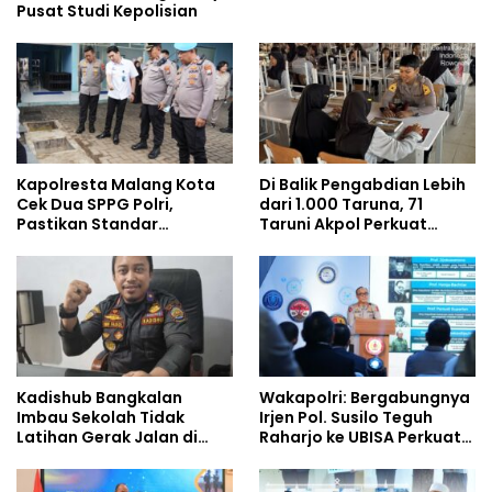
Pusat Studi Kepolisian
Kapolresta Malang Kota
Di Balik Pengabdian Lebih
Cek Dua SPPG Polri,
dari 1.000 Taruna, 71
Pastikan Standar
Taruni Akpol Perkuat
Pemenuhan Gizi dan
Pembentukan Karakter
Pengelolaan Limbah
Siswa Sekolah Rakyat
Berjalan Optimal
Kadishub Bangkalan
Wakapolri: Bergabungnya
Imbau Sekolah Tidak
Irjen Pol. Susilo Teguh
Latihan Gerak Jalan di
Raharjo ke UBISA Perkuat
Jalan Raya
Jejaring Nasional Pusat
Studi Kepolisian