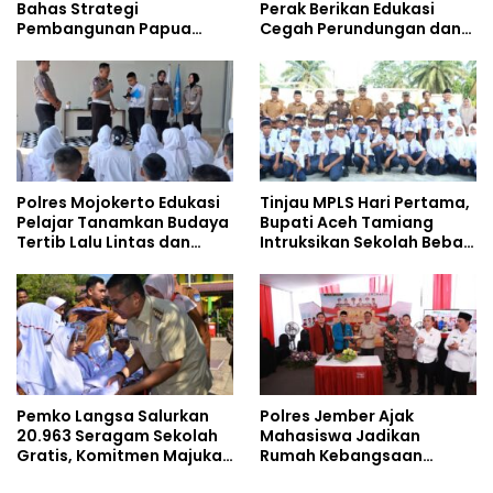
Bahas Strategi
Perak Berikan Edukasi
Pembangunan Papua
Cegah Perundungan dan
bersama Mahasiswa
Bijak Bermedia Sosial
Doktoral Internasional
kepada Pelajar MPLS
Polres Mojokerto Edukasi
Tinjau MPLS Hari Pertama,
Pelajar Tanamkan Budaya
Bupati Aceh Tamiang
Tertib Lalu Lintas dan
Intruksikan Sekolah Bebas
Cegah Perundungan
Perundungan
Pemko Langsa Salurkan
Polres Jember Ajak
20.963 Seragam Sekolah
Mahasiswa Jadikan
Gratis, Komitmen Majukan
Rumah Kebangsaan
Pendidikan
Ruang Kolaborasi Lahirkan