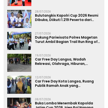
Komitmen Polri Dukung Prestasi
Atlet Nasional
28/07/2026
Bulutangkis Kapolri Cup 2026 Resmi
Dibuka, Diikuti 1.219 Peserta dari
Kategori Umum, Polri, dan Difabel
27/07/2026
Dukung Pariwisata Polres Magetan
Turut Ambil Bagian Trail Run Ring of
Lawu 2026
19/07/2026
Car Free Day Langsa, Wadah
Rekreasi, Olahraga, Hiburan,
Layanan Publik, dan Penguatan
UMKM
12/07/2026
Car Free Day Kota Langsa, Ruang
Publik Ramah Anak yang
Menggerakkan UMKM dan Layanan
Publik
08/07/2026
Buka Lomba Menembak Kapolda
Jatim Cup 2026, Irjen Pol Nanang