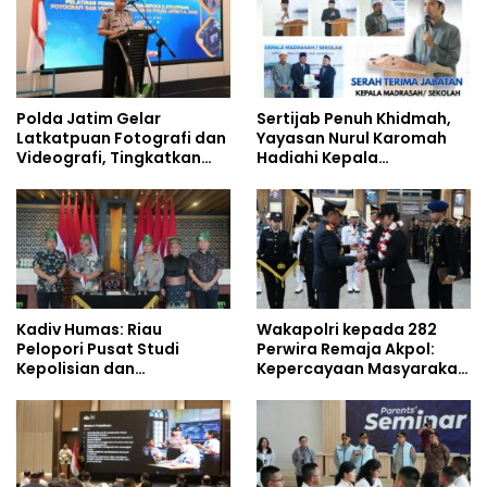
Polda Jatim Gelar
Sertijab Penuh Khidmah,
Latkatpuan Fotografi dan
Yayasan Nurul Karomah
Videografi, Tingkatkan
Hadiahi Kepala
Kompetensi Personel di
Demisioner Voucher
Era Digital
Umrah
Kadiv Humas: Riau
Wakapolri kepada 282
Pelopori Pusat Studi
Perwira Remaja Akpol:
Kepolisian dan
Kepercayaan Masyarakat
Lingkungan, Green
Dibangun dari Integritas
Policing Masuki Babak
Baru