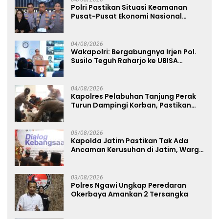
Polri Pastikan Situasi Keamanan
Pusat-Pusat Ekonomi Nasional
Tetap Kondusif
04/08/2026
Wakapolri: Bergabungnya Irjen Pol.
Susilo Teguh Raharjo ke UBISA
Perkuat Jejaring Nasional Pusat
Studi Kepolisian
04/08/2026
Kapolres Pelabuhan Tanjung Perak
Turun Dampingi Korban, Pastikan
Penanganan Kebakaran KM Mutiara
Sentosa 2 Berjalan Maksimal
03/08/2026
Kapolda Jatim Pastikan Tak Ada
Ancaman Kerusuhan di Jatim, Warga
Diminta Tak Percaya Hoaks
03/08/2026
Polres Ngawi Ungkap Peredaran
Okerbaya Amankan 2 Tersangka