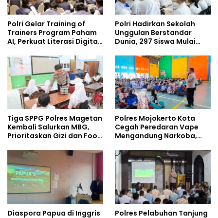
Polri Gelar Training of
Polri Hadirkan Sekolah
Trainers Program Paham
Unggulan Berstandar
AI, Perkuat Literasi Digital
Dunia, 297 Siswa Mulai
Pelajar
Tempati Kampus
Tiga SPPG Polres Magetan
Polres Mojokerto Kota
Kembali Salurkan MBG,
Cegah Peredaran Vape
Prioritaskan Gizi dan Food
Mengandung Narkoba,
Safety
Gencarkan Sosialisasi di
Kalangan Remaja
Diaspora Papua di Inggris
Polres Pelabuhan Tanjung