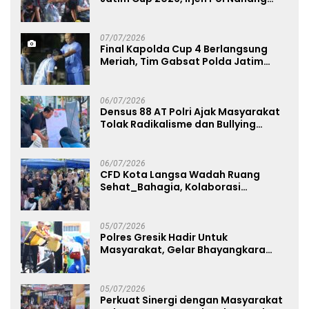
Avianto Tekankan Profesionalisme
Penggunaan Senjata Api
07/07/2026
Final Kapolda Cup 4 Berlangsung
Meriah, Tim Gabsat Polda Jatim
Angkat Trofi Juara
06/07/2026
Densus 88 AT Polri Ajak Masyarakat
Tolak Radikalisme dan Bullying
melalui Kampanye Edukasi di Car
Free Day Makassar
06/07/2026
CFD Kota Langsa Wadah Ruang
Sehat_Bahagia, Kolaborasi
Panggung UMKM Bersama
Dekranasda Gerakan Ekonomi Lokal
05/07/2026
Polres Gresik Hadir Untuk
Masyarakat, Gelar Bhayangkara
Fest 2026 Pererat Kebersamaan
05/07/2026
Perkuat Sinergi dengan Masyarakat