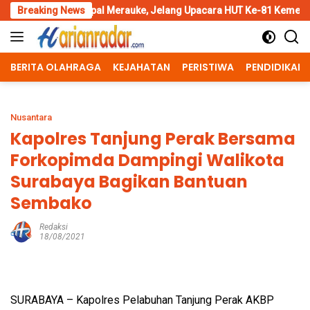
Skip
pal Merauke, Jelang Upacara HUT Ke-81 Kemerdekaan RI
Breaking News
Pen
to
content
BERITA OLAHRAGA
KEJAHATAN
PERISTIWA
PENDIDIKAN
Nusantara
Kapolres Tanjung Perak Bersama
Forkopimda Dampingi Walikota
Surabaya Bagikan Bantuan
Sembako
Redaksi
18/08/2021
SURABAYA – Kapolres Pelabuhan Tanjung Perak AKBP