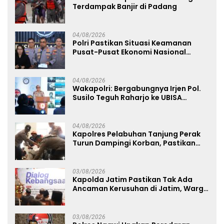
Terdampak Banjir di Padang
04/08/2026
Polri Pastikan Situasi Keamanan
Pusat-Pusat Ekonomi Nasional
Tetap Kondusif
04/08/2026
Wakapolri: Bergabungnya Irjen Pol.
Susilo Teguh Raharjo ke UBISA
Perkuat Jejaring Nasional Pusat
Studi Kepolisian
04/08/2026
Kapolres Pelabuhan Tanjung Perak
Turun Dampingi Korban, Pastikan
Penanganan Kebakaran KM Mutiara
Sentosa 2 Berjalan Maksimal
03/08/2026
Kapolda Jatim Pastikan Tak Ada
Ancaman Kerusuhan di Jatim, Warga
Diminta Tak Percaya Hoaks
03/08/2026