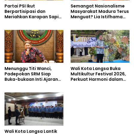
Partai PSI Ikut
Semangat Nasionalisme
Berpartisipasi dan
Masyarakat Madura Terus
Meriahkan Karapan Sapi
Menguat? Lia Istifhama
Piala AHY
Ajak MADAS Sedarah Jadi
Garda Pengabdian untuk
NKRI
Menunggu Titi Wanci,
Wali Kota Langsa Buka
Padepokan SRM Siap
Multikultur Festival 2026,
Buka-bukaan Inti Ajaran
Perkuat Harmoni dalam
Kasampurnan Budi Luhur
Keberagaman
di Kongres Kebudayaan
Nusantara 2026
Wali Kota Langsa Lantik