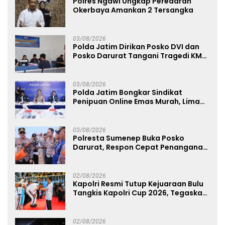
Polres Ngawi Ungkap Peredaran
Okerbaya Amankan 2 Tersangka
03/08/2026
Polda Jatim Dirikan Posko DVI dan
Posko Darurat Tangani Tragedi KMP
Mutiara Sentosa II
03/08/2026
Polda Jatim Bongkar Sindikat
Penipuan Online Emas Murah, Lima
Tersangka Diantaranya Warga
Binaan Lapas Diamankan
03/08/2026
Polresta Sumenep Buka Posko
Darurat, Respon Cepat Penanganan
Korban Kebakaran KM Mutiara
Sentosa 2
02/08/2026
Kapolri Resmi Tutup Kejuaraan Bulu
Tangkis Kapolri Cup 2026, Tegaskan
Komitmen Polri Dukung Prestasi
Atlet Nasional
02/08/2026