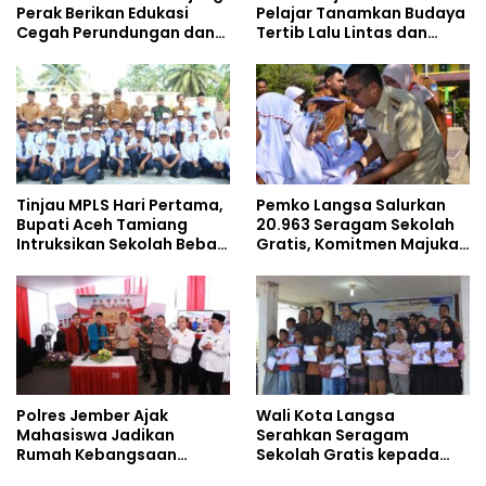
Perak Berikan Edukasi
Pelajar Tanamkan Budaya
Cegah Perundungan dan
Tertib Lalu Lintas dan
Bijak Bermedia Sosial
Cegah Perundungan
kepada Pelajar MPLS
Tinjau MPLS Hari Pertama,
Pemko Langsa Salurkan
Bupati Aceh Tamiang
20.963 Seragam Sekolah
Intruksikan Sekolah Bebas
Gratis, Komitmen Majukan
Perundungan
Pendidikan
Polres Jember Ajak
Wali Kota Langsa
Mahasiswa Jadikan
Serahkan Seragam
Rumah Kebangsaan
Sekolah Gratis kepada
Ruang Kolaborasi Lahirkan
Anak Yatim Piatu di