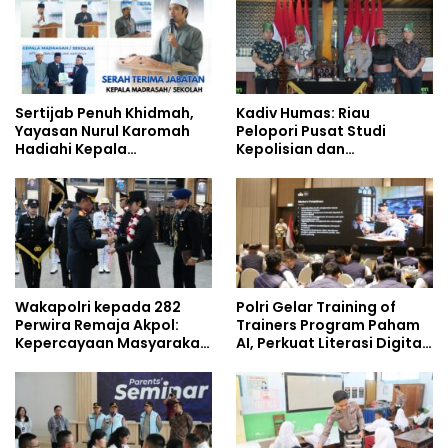
Sertijab Penuh Khidmah,
Kadiv Humas: Riau
Yayasan Nurul Karomah
Pelopori Pusat Studi
Hadiahi Kepala
Kepolisian dan
Demisioner Voucher
Lingkungan, Green
Umrah
Policing Masuki Babak
Baru
Wakapolri kepada 282
Polri Gelar Training of
Perwira Remaja Akpol:
Trainers Program Paham
Kepercayaan Masyarakat
AI, Perkuat Literasi Digital
Dibangun dari Integritas
Pelajar