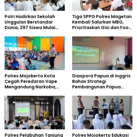
Polri Hadirkan Sekolah
Tiga SPPG Polres Magetan
Unggulan Berstandar
Kembali Salurkan MBG,
Dunia, 297 Siswa Mulai
Prioritaskan Gizi dan Food
Tempati Kampus
Safety
Polres Mojokerto Kota
Diaspora Papua di Inggris
Cegah Peredaran Vape
Bahas Strategi
Mengandung Narkoba,
Pembangunan Papua
Gencarkan Sosialisasi di
bersama Mahasiswa
Kalangan Remaja
Doktoral Internasional
Polres Pelabuhan Tanjung
Polres Mojokerto Edukasi