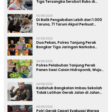
Tiga Tersangka Serobot Ruko di
Ngagel
05/08/2026
Di Balik Pengabdian Lebih dari 1.000
Taruna, 71 Taruni Akpol Perkuat
Pembentukan Karakter Siswa
Sekolah Rakyat
05/08/2026
Dua Pekan, Polres Tanjung Perak
Bongkar Tiga Jaringan Narkoba
22,76 Gram Sabu dan Pil Ekstasi
04/08/2026
Polres Pelabuhan Tanjung Perak
Panen Sawi Caisin Hidroponik, Wujud
Nyata Dukung Ketahanan Pangan
Nasional
04/08/2026
Kadishub Bangkalan Imbau Sekolah
Tidak Latihan Gerak Jalan di Jalan
Raya
04/08/2026
Polri Gerak Cepat Evakuasi Warga