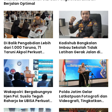
Berjalan Optimal
Di Balik Pengabdian Lebih
Kadishub Bangkalan
dari 1.000 Taruna, 71
Imbau Sekolah Tidak
Taruni Akpol Perkuat
Latihan Gerak Jalan di
Pembentukan Karakter
Jalan Raya
Siswa Sekolah Rakyat
Wakapolri: Bergabungnya
Polda Jatim Gelar
Irjen Pol. Susilo Teguh
Latkatpuan Fotografi dan
Raharjo ke UBISA Perkuat
Videografi, Tingkatkan
Jejaring Nasional Pusat
Kompetensi Personel di
Studi Kepolisian
Era Digital