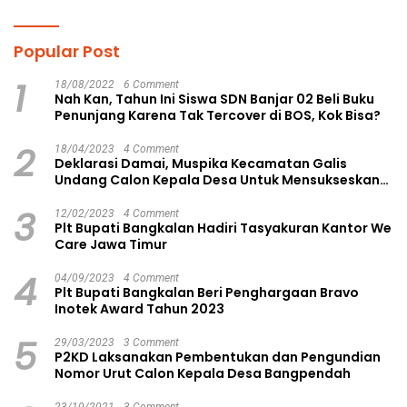
Gagasan Konstruktif
Langsa Kota
Popular Post
1
18/08/2022
6 Comment
Nah Kan, Tahun Ini Siswa SDN Banjar 02 Beli Buku
Penunjang Karena Tak Tercover di BOS, Kok Bisa?
2
18/04/2023
4 Comment
Deklarasi Damai, Muspika Kecamatan Galis
Undang Calon Kepala Desa Untuk Mensukseskan
Pilkades Aman dan Damai
3
12/02/2023
4 Comment
Plt Bupati Bangkalan Hadiri Tasyakuran Kantor We
Care Jawa Timur
4
04/09/2023
4 Comment
Plt Bupati Bangkalan Beri Penghargaan Bravo
Inotek Award Tahun 2023
5
29/03/2023
3 Comment
P2KD Laksanakan Pembentukan dan Pengundian
Nomor Urut Calon Kepala Desa Bangpendah
23/10/2021
3 Comment