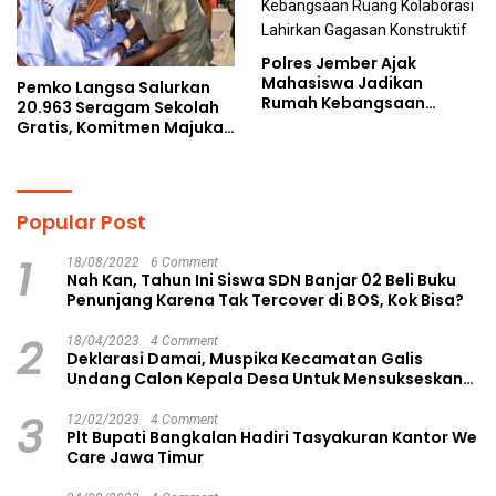
Polres Jember Ajak
Mahasiswa Jadikan
Pemko Langsa Salurkan
Rumah Kebangsaan
20.963 Seragam Sekolah
Ruang Kolaborasi Lahirkan
Gratis, Komitmen Majukan
Gagasan Konstruktif
Pendidikan
Popular Post
1
18/08/2022
6 Comment
Nah Kan, Tahun Ini Siswa SDN Banjar 02 Beli Buku
Penunjang Karena Tak Tercover di BOS, Kok Bisa?
2
18/04/2023
4 Comment
Deklarasi Damai, Muspika Kecamatan Galis
Undang Calon Kepala Desa Untuk Mensukseskan
Pilkades Aman dan Damai
3
12/02/2023
4 Comment
Plt Bupati Bangkalan Hadiri Tasyakuran Kantor We
Care Jawa Timur