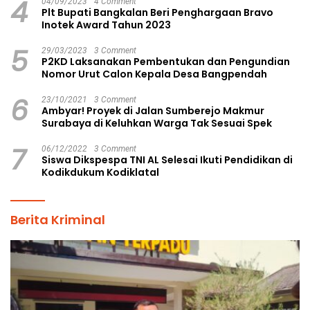
4
04/09/2023
4 Comment
Plt Bupati Bangkalan Beri Penghargaan Bravo
Inotek Award Tahun 2023
5
29/03/2023
3 Comment
P2KD Laksanakan Pembentukan dan Pengundian
Nomor Urut Calon Kepala Desa Bangpendah
6
23/10/2021
3 Comment
Ambyar! Proyek di Jalan Sumberejo Makmur
Surabaya di Keluhkan Warga Tak Sesuai Spek
7
06/12/2022
3 Comment
Siswa Dikspespa TNI AL Selesai Ikuti Pendidikan di
Kodikdukum Kodiklatal
Berita Kriminal