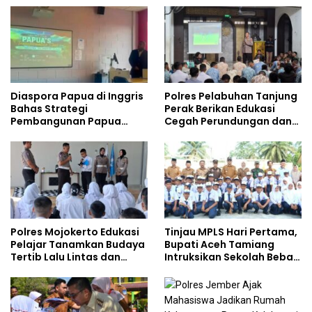
Kalangan Remaja
Diaspora Papua di Inggris
Polres Pelabuhan Tanjung
Bahas Strategi
Perak Berikan Edukasi
Pembangunan Papua
Cegah Perundungan dan
bersama Mahasiswa
Bijak Bermedia Sosial
Doktoral Internasional
kepada Pelajar MPLS
Polres Mojokerto Edukasi
Tinjau MPLS Hari Pertama,
Pelajar Tanamkan Budaya
Bupati Aceh Tamiang
Tertib Lalu Lintas dan
Intruksikan Sekolah Bebas
Cegah Perundungan
Perundungan