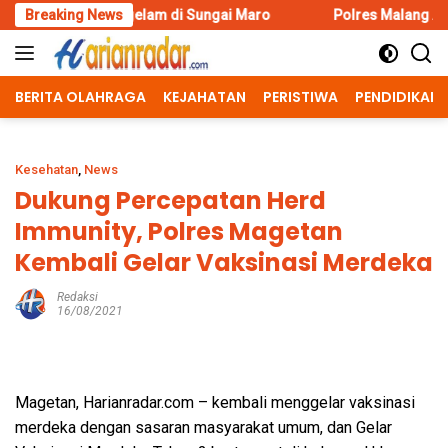
Skip
gelam di Sungai Maro
Breaking News
Polres Malang Amankan Tersangka Pe
to
content
BERITA OLAHRAGA
KEJAHATAN
PERISTIWA
PENDIDIKAN
Kesehatan
,
News
Dukung Percepatan Herd
Immunity, Polres Magetan
Kembali Gelar Vaksinasi Merdeka
Redaksi
16/08/2021
Magetan, Harianradar.com – kembali menggelar vaksinasi
merdeka dengan sasaran masyarakat umum, dan Gelar