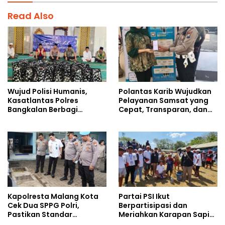
Read Also
Wujud Polisi Humanis,
Polantas Karib Wujudkan
Kasatlantas Polres
Pelayanan Samsat yang
Bangkalan Berbagi
Cepat, Transparan, dan
Kebaikan Lewat Jumat
Humanis
Berkah di Masjid Syekh
Ahmad Ibrahim
Kapolresta Malang Kota
Partai PSI Ikut
Cek Dua SPPG Polri,
Berpartisipasi dan
Pastikan Standar
Meriahkan Karapan Sapi
Pemenuhan Gizi dan
Piala AHY