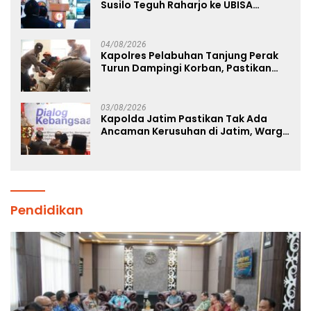
Susilo Teguh Raharjo ke UBISA
Perkuat Jejaring Nasional Pusat
Studi Kepolisian
04/08/2026
Kapolres Pelabuhan Tanjung Perak
Turun Dampingi Korban, Pastikan
Penanganan Kebakaran KM Mutiara
Sentosa 2 Berjalan Maksimal
03/08/2026
Kapolda Jatim Pastikan Tak Ada
Ancaman Kerusuhan di Jatim, Warga
Diminta Tak Percaya Hoaks
Pendidikan