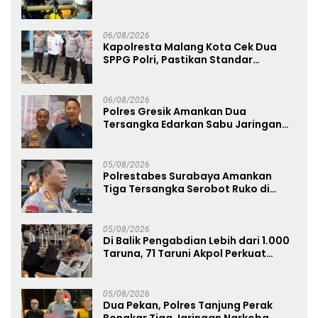
Jenazah di Gunung Piramid
06/08/2026
Kapolresta Malang Kota Cek Dua
SPPG Polri, Pastikan Standar
Pemenuhan Gizi dan Pengelolaan
Limbah Berjalan Optimal
06/08/2026
Polres Gresik Amankan Dua
Tersangka Edarkan Sabu Jaringan
Bangkalan
05/08/2026
Polrestabes Surabaya Amankan
Tiga Tersangka Serobot Ruko di
Ngagel
05/08/2026
Di Balik Pengabdian Lebih dari 1.000
Taruna, 71 Taruni Akpol Perkuat
Pembentukan Karakter Siswa
Sekolah Rakyat
05/08/2026
Dua Pekan, Polres Tanjung Perak
Bongkar Tiga Jaringan Narkoba