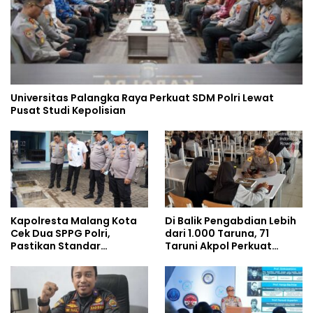
Universitas Palangka Raya Perkuat SDM Polri Lewat
Pusat Studi Kepolisian
Kapolresta Malang Kota
Di Balik Pengabdian Lebih
Cek Dua SPPG Polri,
dari 1.000 Taruna, 71
Pastikan Standar
Taruni Akpol Perkuat
Pemenuhan Gizi dan
Pembentukan Karakter
Pengelolaan Limbah
Siswa Sekolah Rakyat
Berjalan Optimal