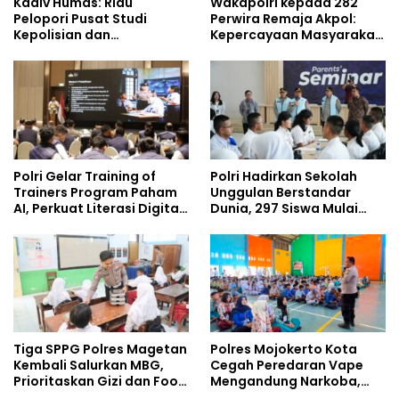
Kadiv Humas: Riau
Wakapolri kepada 282
Pelopori Pusat Studi
Perwira Remaja Akpol:
Kepolisian dan
Kepercayaan Masyarakat
Lingkungan, Green
Dibangun dari Integritas
Policing Masuki Babak
Baru
Polri Gelar Training of
Polri Hadirkan Sekolah
Trainers Program Paham
Unggulan Berstandar
AI, Perkuat Literasi Digital
Dunia, 297 Siswa Mulai
Pelajar
Tempati Kampus
Tiga SPPG Polres Magetan
Polres Mojokerto Kota
Kembali Salurkan MBG,
Cegah Peredaran Vape
Prioritaskan Gizi dan Food
Mengandung Narkoba,
Safety
Gencarkan Sosialisasi di