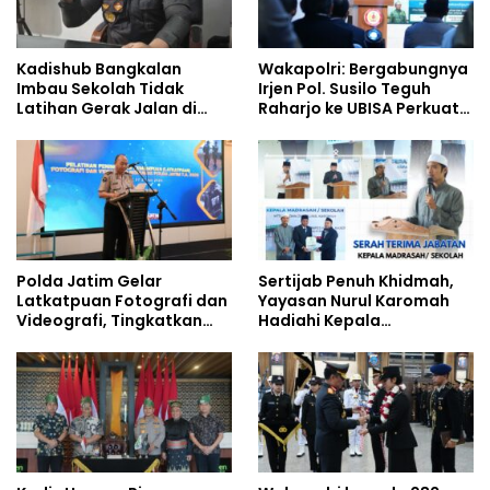
Kadishub Bangkalan
Wakapolri: Bergabungnya
Imbau Sekolah Tidak
Irjen Pol. Susilo Teguh
Latihan Gerak Jalan di
Raharjo ke UBISA Perkuat
Jalan Raya
Jejaring Nasional Pusat
Studi Kepolisian
Polda Jatim Gelar
Sertijab Penuh Khidmah,
Latkatpuan Fotografi dan
Yayasan Nurul Karomah
Videografi, Tingkatkan
Hadiahi Kepala
Kompetensi Personel di
Demisioner Voucher
Era Digital
Umrah