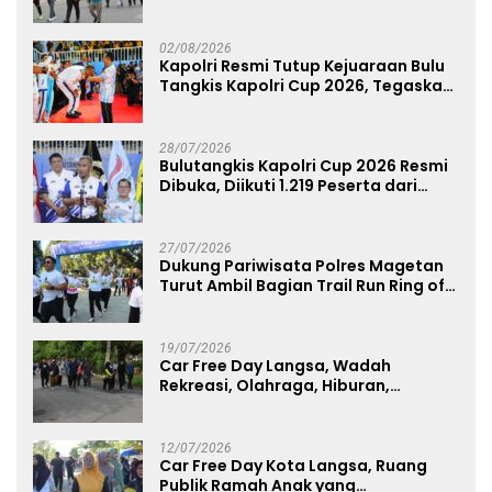
dan Pelayanan Publik
02/08/2026
Kapolri Resmi Tutup Kejuaraan Bulu
Tangkis Kapolri Cup 2026, Tegaskan
Komitmen Polri Dukung Prestasi
Atlet Nasional
28/07/2026
Bulutangkis Kapolri Cup 2026 Resmi
Dibuka, Diikuti 1.219 Peserta dari
Kategori Umum, Polri, dan Difabel
27/07/2026
Dukung Pariwisata Polres Magetan
Turut Ambil Bagian Trail Run Ring of
Lawu 2026
19/07/2026
Car Free Day Langsa, Wadah
Rekreasi, Olahraga, Hiburan,
Layanan Publik, dan Penguatan
UMKM
12/07/2026
Car Free Day Kota Langsa, Ruang
Publik Ramah Anak yang