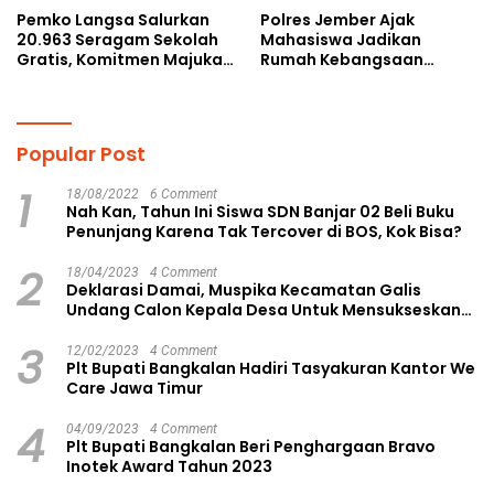
Pemko Langsa Salurkan
Polres Jember Ajak
20.963 Seragam Sekolah
Mahasiswa Jadikan
Gratis, Komitmen Majukan
Rumah Kebangsaan
Pendidikan
Ruang Kolaborasi Lahirkan
Gagasan Konstruktif
Popular Post
1
18/08/2022
6 Comment
Nah Kan, Tahun Ini Siswa SDN Banjar 02 Beli Buku
Penunjang Karena Tak Tercover di BOS, Kok Bisa?
2
18/04/2023
4 Comment
Deklarasi Damai, Muspika Kecamatan Galis
Undang Calon Kepala Desa Untuk Mensukseskan
Pilkades Aman dan Damai
3
12/02/2023
4 Comment
Plt Bupati Bangkalan Hadiri Tasyakuran Kantor We
Care Jawa Timur
4
04/09/2023
4 Comment
Plt Bupati Bangkalan Beri Penghargaan Bravo
Inotek Award Tahun 2023