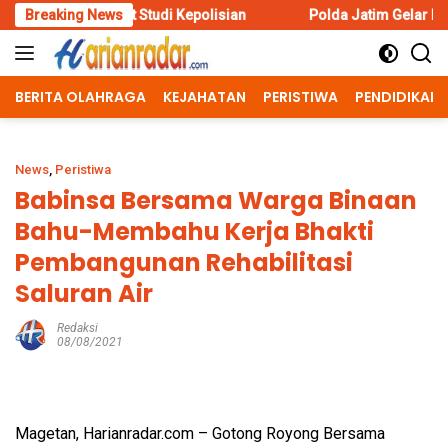
Skip
 Studi Kepolisian
Breaking News
Polda Jatim Gelar Nobar Final Piala Pre
to
content
BERITA OLAHRAGA
KEJAHATAN
PERISTIWA
PENDIDIKAN
News
,
Peristiwa
Babinsa Bersama Warga Binaan
Bahu-Membahu Kerja Bhakti
Pembangunan Rehabilitasi
Saluran Air
Redaksi
08/08/2021
Magetan, Harianradar.com – Gotong Royong Bersama