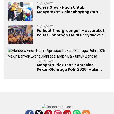
Dekranasda Gerakan Ekonomi Lokal
05/07/2026
Polres Gresik Hadir Untuk
Masyarakat, Gelar Bhayangkara
Fest 2026 Pererat Kebersamaan
05/07/2026
Perkuat Sinergi dengan Masyarakat
Polres Ponorogo Gelar Bhayangkara
Run 2026 Diikuti 1.500 Pelari
29/06/2026
Menpora Erick Thohir Apresiasi
Pekan Olahraga Polri 2026: Makin
Banyak Event Olahraga, Makin Baik
untuk Bangsa