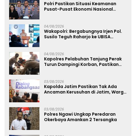
Polri Pastikan Situasi Keamanan
Pusat-Pusat Ekonomi Nasional
Tetap Kondusif
04/08/2026
Wakapolri: Bergabungnya Irjen Pol.
Susilo Teguh Raharjo ke UBISA
Perkuat Jejaring Nasional Pusat
Studi Kepolisian
04/08/2026
Kapolres Pelabuhan Tanjung Perak
Turun Dampingi Korban, Pastikan
Penanganan Kebakaran KM Mutiara
Sentosa 2 Berjalan Maksimal
03/08/2026
Kapolda Jatim Pastikan Tak Ada
Ancaman Kerusuhan di Jatim, Warga
Diminta Tak Percaya Hoaks
03/08/2026
Polres Ngawi Ungkap Peredaran
Okerbaya Amankan 2 Tersangka