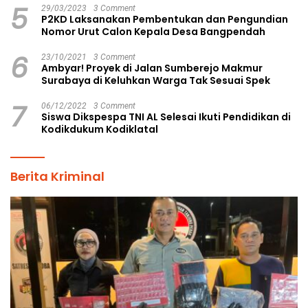
5
29/03/2023
3 Comment
P2KD Laksanakan Pembentukan dan Pengundian
Nomor Urut Calon Kepala Desa Bangpendah
6
23/10/2021
3 Comment
Ambyar! Proyek di Jalan Sumberejo Makmur
Surabaya di Keluhkan Warga Tak Sesuai Spek
7
06/12/2022
3 Comment
Siswa Dikspespa TNI AL Selesai Ikuti Pendidikan di
Kodikdukum Kodiklatal
Berita Kriminal