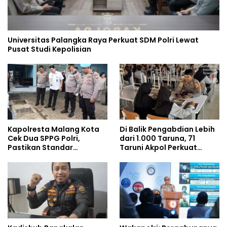
Universitas Palangka Raya Perkuat SDM Polri Lewat
Pusat Studi Kepolisian
Kapolresta Malang Kota
Di Balik Pengabdian Lebih
Cek Dua SPPG Polri,
dari 1.000 Taruna, 71
Pastikan Standar
Taruni Akpol Perkuat
Pemenuhan Gizi dan
Pembentukan Karakter
Pengelolaan Limbah
Siswa Sekolah Rakyat
Berjalan Optimal