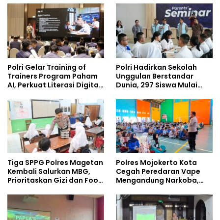
Policing Masuki Babak
Baru
Polri Gelar Training of
Polri Hadirkan Sekolah
Trainers Program Paham
Unggulan Berstandar
AI, Perkuat Literasi Digital
Dunia, 297 Siswa Mulai
Pelajar
Tempati Kampus
Tiga SPPG Polres Magetan
Polres Mojokerto Kota
Kembali Salurkan MBG,
Cegah Peredaran Vape
Prioritaskan Gizi dan Food
Mengandung Narkoba,
Safety
Gencarkan Sosialisasi di
Kalangan Remaja