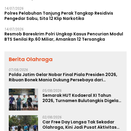
14/07/2026
Polres Pelabuhan Tanjung Perak Tangkap Residivis
Pengedar Sabu, Sita 12 Klip Narkotika
14/07/2026
Resmob Bareskrim Polri Ungkap Kasus Pencurian Modul
BTS Senilai Rp.60 Miliar, Amankan 12 Tersangka
Berita Olahraga
07/08/2026
Polda Jatim Gelar Nobar Final Piala Presiden 2026,
Ribuan Bonek Mania Dukung Persebaya dari
Lapangan Mapolda
05/08/2026
Semarak HUT Kodaeral XI Tahun
2026, Turnamen Bulutangkis Digelar
untuk Cetak Atlet Berprestasi dan
Perkuat Soliditas Prajurit
02/08/2026
Car Free Day Langsa Tak Sekadar
Olahraga, Kini Jadi Pusat Aktivitas