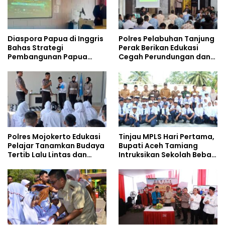
Diaspora Papua di Inggris
Polres Pelabuhan Tanjung
Bahas Strategi
Perak Berikan Edukasi
Pembangunan Papua
Cegah Perundungan dan
bersama Mahasiswa
Bijak Bermedia Sosial
Doktoral Internasional
kepada Pelajar MPLS
Polres Mojokerto Edukasi
Tinjau MPLS Hari Pertama,
Pelajar Tanamkan Budaya
Bupati Aceh Tamiang
Tertib Lalu Lintas dan
Intruksikan Sekolah Bebas
Cegah Perundungan
Perundungan