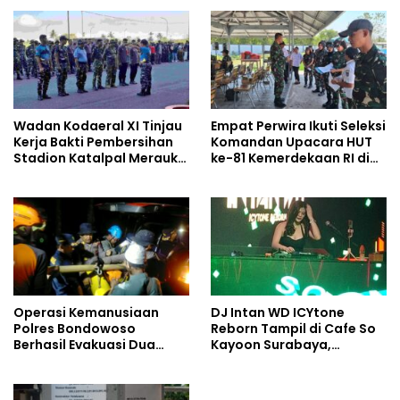
Wadan Kodaeral XI Tinjau
Empat Perwira Ikuti Seleksi
Kerja Bakti Pembersihan
Komandan Upacara HUT
Stadion Katalpal Merauke,
ke-81 Kemerdekaan RI di
Jelang Upacara HUT Ke-81
Papua Selatan
Kemerdekaan RI
Operasi Kemanusiaan
DJ Intan WD ICYtone
Polres Bondowoso
Reborn Tampil di Cafe So
Berhasil Evakuasi Dua
Kayoon Surabaya,
Jenazah di Gunung
Suasana Malam Makin
Piramid
Meriah