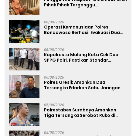
Pihak Pihak Terganggu
Kenyamanannya”
06/08/2026
Operasi Kemanusiaan Polres
Bondowoso Berhasil Evakuasi Dua
Jenazah di Gunung Piramid
06/08/2026
Kapolresta Malang Kota Cek Dua
SPPG Polri, Pastikan Standar
Pemenuhan Gizi dan Pengelolaan
Limbah Berjalan Optimal
06/08/2026
Polres Gresik Amankan Dua
Tersangka Edarkan Sabu Jaringan
Bangkalan
05/08/2026
Polrestabes Surabaya Amankan
Tiga Tersangka Serobot Ruko di
Ngagel
05/08/2026