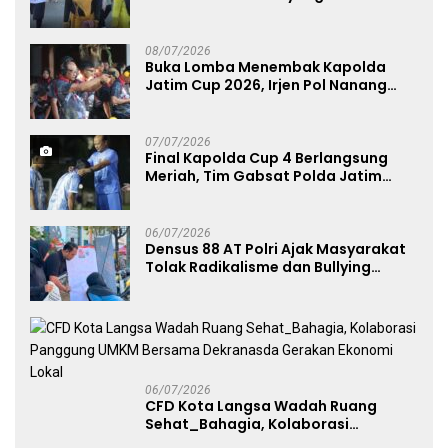
Menggerakkan UMKM dan Layanan
Publik
08/07/2026
Buka Lomba Menembak Kapolda
Jatim Cup 2026, Irjen Pol Nanang
Avianto Tekankan Profesionalisme
Penggunaan Senjata Api
07/07/2026
Final Kapolda Cup 4 Berlangsung
Meriah, Tim Gabsat Polda Jatim
Angkat Trofi Juara
06/07/2026
Densus 88 AT Polri Ajak Masyarakat
Tolak Radikalisme dan Bullying
melalui Kampanye Edukasi di Car
Free Day Makassar
06/07/2026
CFD Kota Langsa Wadah Ruang
Sehat_Bahagia, Kolaborasi
Panggung UMKM Bersama