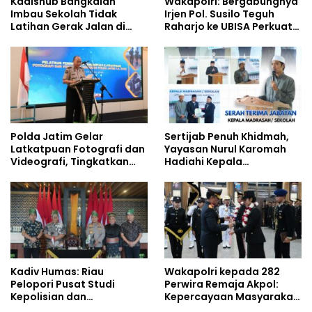
Kadishub Bangkalan
Wakapolri: Bergabungnya
Imbau Sekolah Tidak
Irjen Pol. Susilo Teguh
Latihan Gerak Jalan di
Raharjo ke UBISA Perkuat
Jalan Raya
Jejaring Nasional Pusat
Studi Kepolisian
Polda Jatim Gelar
Sertijab Penuh Khidmah,
Latkatpuan Fotografi dan
Yayasan Nurul Karomah
Videografi, Tingkatkan
Hadiahi Kepala
Kompetensi Personel di
Demisioner Voucher
Era Digital
Umrah
Kadiv Humas: Riau
Wakapolri kepada 282
Pelopori Pusat Studi
Perwira Remaja Akpol:
Kepolisian dan
Kepercayaan Masyarakat
Lingkungan, Green
Dibangun dari Integritas