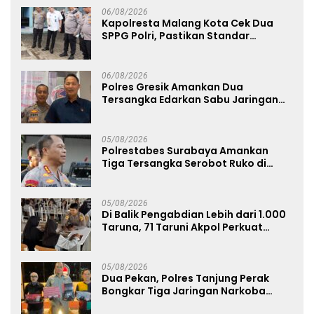
06/08/2026
Kapolresta Malang Kota Cek Dua
SPPG Polri, Pastikan Standar
Pemenuhan Gizi dan Pengelolaan
Limbah Berjalan Optimal
06/08/2026
Polres Gresik Amankan Dua
Tersangka Edarkan Sabu Jaringan
Bangkalan
05/08/2026
Polrestabes Surabaya Amankan
Tiga Tersangka Serobot Ruko di
Ngagel
05/08/2026
Di Balik Pengabdian Lebih dari 1.000
Taruna, 71 Taruni Akpol Perkuat
Pembentukan Karakter Siswa
Sekolah Rakyat
05/08/2026
Dua Pekan, Polres Tanjung Perak
Bongkar Tiga Jaringan Narkoba
22,76 Gram Sabu dan Pil Ekstasi