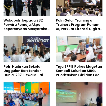
Wakapolri kepada 282
Polri Gelar Training of
Perwira Remaja Akpol:
Trainers Program Paham
Kepercayaan Masyarakat
AI, Perkuat Literasi Digital
Dibangun dari Integritas
Pelajar
Polri Hadirkan Sekolah
Tiga SPPG Polres Magetan
Unggulan Berstandar
Kembali Salurkan MBG,
Dunia, 297 Siswa Mulai
Prioritaskan Gizi dan Food
Tempati Kampus
Safety