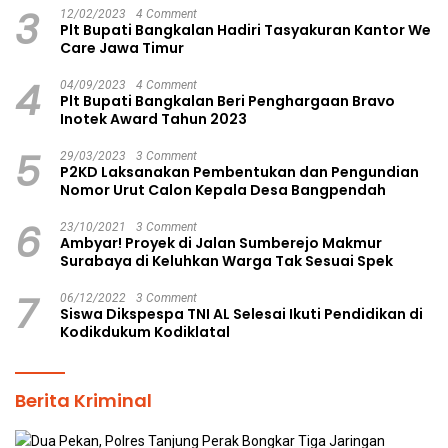
3
12/02/2023
4 Comment
Plt Bupati Bangkalan Hadiri Tasyakuran Kantor We
Care Jawa Timur
4
04/09/2023
4 Comment
Plt Bupati Bangkalan Beri Penghargaan Bravo
Inotek Award Tahun 2023
5
29/03/2023
3 Comment
P2KD Laksanakan Pembentukan dan Pengundian
Nomor Urut Calon Kepala Desa Bangpendah
6
23/10/2021
3 Comment
Ambyar! Proyek di Jalan Sumberejo Makmur
Surabaya di Keluhkan Warga Tak Sesuai Spek
7
06/12/2022
3 Comment
Siswa Dikspespa TNI AL Selesai Ikuti Pendidikan di
Kodikdukum Kodiklatal
Berita Kriminal