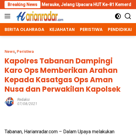
Skip
l Merauke, Jelang Upacara HUT Ke-81 Kemerdekaan RI
Breaking News
Pengg
to
content
BERITA OLAHRAGA
KEJAHATAN
PERISTIWA
PENDIDIKAN
News
,
Peristiwa
Kapolres Tabanan Dampingi
Karo Ops Memberikan Arahan
Kepada Kasatgas Ops Aman
Nusa dan Perwakilan Kapolsek
Redaksi
07/08/2021
Tabanan, Harianradar.com – Dalam Upaya melakukan