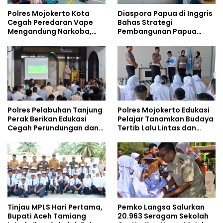
Polres Mojokerto Kota
Diaspora Papua di Inggris
Cegah Peredaran Vape
Bahas Strategi
Mengandung Narkoba,
Pembangunan Papua
Gencarkan Sosialisasi di
bersama Mahasiswa
Kalangan Remaja
Doktoral Internasional
Polres Pelabuhan Tanjung
Polres Mojokerto Edukasi
Perak Berikan Edukasi
Pelajar Tanamkan Budaya
Cegah Perundungan dan
Tertib Lalu Lintas dan
Bijak Bermedia Sosial
Cegah Perundungan
kepada Pelajar MPLS
Tinjau MPLS Hari Pertama,
Pemko Langsa Salurkan
Bupati Aceh Tamiang
20.963 Seragam Sekolah