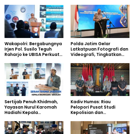
Pembentukan Karakter
Jalan Raya
Siswa Sekolah Rakyat
Wakapolri: Bergabungnya
Polda Jatim Gelar
Irjen Pol. Susilo Teguh
Latkatpuan Fotografi dan
Raharjo ke UBISA Perkuat
Videografi, Tingkatkan
Jejaring Nasional Pusat
Kompetensi Personel di
Studi Kepolisian
Era Digital
Sertijab Penuh Khidmah,
Kadiv Humas: Riau
Yayasan Nurul Karomah
Pelopori Pusat Studi
Hadiahi Kepala
Kepolisian dan
Demisioner Voucher
Lingkungan, Green
Umrah
Policing Masuki Babak
Baru