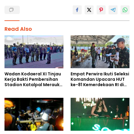
Read Also
Wadan Kodaeral XI Tinjau
Empat Perwira Ikuti Seleksi
Kerja Bakti Pembersihan
Komandan Upacara HUT
Stadion Katalpal Merauke,
ke-81 Kemerdekaan RI di
Jelang Upacara HUT Ke-81
Papua Selatan
Kemerdekaan RI