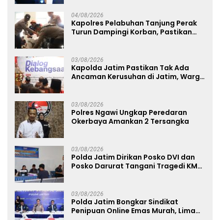
Studi Kepolisian
04/08/2026
Kapolres Pelabuhan Tanjung Perak
Turun Dampingi Korban, Pastikan
Penanganan Kebakaran KM Mutiara
Sentosa 2 Berjalan Maksimal
03/08/2026
Kapolda Jatim Pastikan Tak Ada
Ancaman Kerusuhan di Jatim, Warga
Diminta Tak Percaya Hoaks
03/08/2026
Polres Ngawi Ungkap Peredaran
Okerbaya Amankan 2 Tersangka
03/08/2026
Polda Jatim Dirikan Posko DVI dan
Posko Darurat Tangani Tragedi KMP
Mutiara Sentosa II
03/08/2026
Polda Jatim Bongkar Sindikat
Penipuan Online Emas Murah, Lima
Tersangka Diantaranya Warga