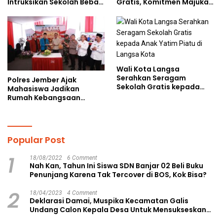
Intruksikan Sekolah Bebas
Gratis, Komitmen Majukan
Perundungan
Pendidikan
Wali Kota Langsa
Serahkan Seragam
Polres Jember Ajak
Sekolah Gratis kepada
Mahasiswa Jadikan
Anak Yatim Piatu di
Rumah Kebangsaan
Langsa Kota
Ruang Kolaborasi Lahirkan
Gagasan Konstruktif
Popular Post
1
18/08/2022
6 Comment
Nah Kan, Tahun Ini Siswa SDN Banjar 02 Beli Buku
Penunjang Karena Tak Tercover di BOS, Kok Bisa?
2
18/04/2023
4 Comment
Deklarasi Damai, Muspika Kecamatan Galis
Undang Calon Kepala Desa Untuk Mensukseskan
Pilkades Aman dan Damai