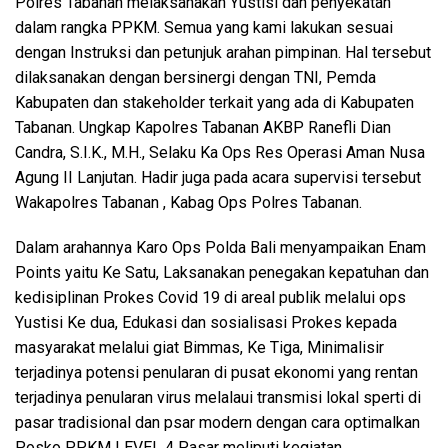
Polres Tabanan melaksanakan Yustisi dan penyekatan
dalam rangka PPKM. Semua yang kami lakukan sesuai
dengan Instruksi dan petunjuk arahan pimpinan. Hal tersebut
dilaksanakan dengan bersinergi dengan TNI, Pemda
Kabupaten dan stakeholder terkait yang ada di Kabupaten
Tabanan. Ungkap Kapolres Tabanan AKBP Ranefli Dian
Candra, S.I.K., M.H., Selaku Ka Ops Res Operasi Aman Nusa
Agung II Lanjutan. Hadir juga pada acara supervisi tersebut
Wakapolres Tabanan , Kabag Ops Polres Tabanan.
Dalam arahannya Karo Ops Polda Bali menyampaikan Enam
Points yaitu Ke Satu, Laksanakan penegakan kepatuhan dan
kedisiplinan Prokes Covid 19 di areal publik melalui ops
Yustisi Ke dua, Edukasi dan sosialisasi Prokes kepada
masyarakat melalui giat Bimmas, Ke Tiga, Minimalisir
terjadinya potensi penularan di pusat ekonomi yang rentan
terjadinya penularan virus melalaui transmisi lokal sperti di
pasar tradisional dan psar modern dengan cara optimalkan
Posko PPKM LEVEL 4 Pasar meliputi kegiatan