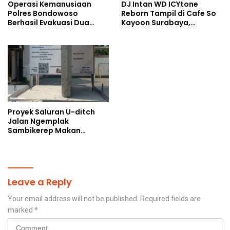
Operasi Kemanusiaan
DJ Intan WD ICYtone
Polres Bondowoso
Reborn Tampil di Cafe So
Berhasil Evakuasi Dua
Kayoon Surabaya,
Jenazah di Gunung
Suasana Malam Makin
Piramid
Meriah
Proyek Saluran U-ditch
Jalan Ngemplak
Sambikerep Makan
Korban, Uang Rakyat
Digelontorkan Bukan
untuk Perangkap Maut
Warga
Leave a Reply
Your email address will not be published.
Required fields are
marked
*