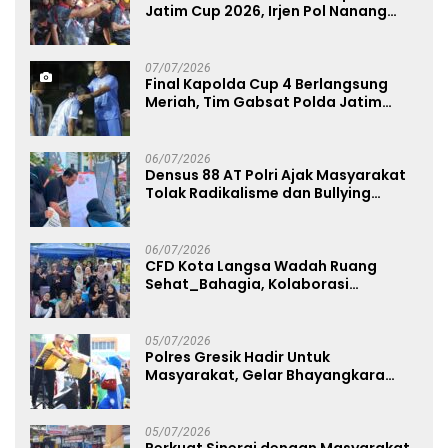
Jatim Cup 2026, Irjen Pol Nanang
Avianto Tekankan Profesionalisme
Penggunaan Senjata Api
07/07/2026
Final Kapolda Cup 4 Berlangsung
Meriah, Tim Gabsat Polda Jatim
Angkat Trofi Juara
06/07/2026
Densus 88 AT Polri Ajak Masyarakat
Tolak Radikalisme dan Bullying
melalui Kampanye Edukasi di Car
Free Day Makassar
06/07/2026
CFD Kota Langsa Wadah Ruang
Sehat_Bahagia, Kolaborasi
Panggung UMKM Bersama
Dekranasda Gerakan Ekonomi Lokal
05/07/2026
Polres Gresik Hadir Untuk
Masyarakat, Gelar Bhayangkara
Fest 2026 Pererat Kebersamaan
05/07/2026