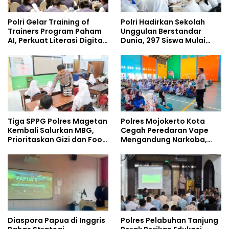
Polri Gelar Training of
Polri Hadirkan Sekolah
Trainers Program Paham
Unggulan Berstandar
AI, Perkuat Literasi Digital
Dunia, 297 Siswa Mulai
Pelajar
Tempati Kampus
Tiga SPPG Polres Magetan
Polres Mojokerto Kota
Kembali Salurkan MBG,
Cegah Peredaran Vape
Prioritaskan Gizi dan Food
Mengandung Narkoba,
Safety
Gencarkan Sosialisasi di
Kalangan Remaja
Diaspora Papua di Inggris
Polres Pelabuhan Tanjung