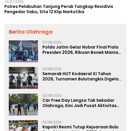
14/07/2026
Polres Pelabuhan Tanjung Perak Tangkap Residivis
Pengedar Sabu, Sita 12 Klip Narkotika
Berita Olahraga
07/08/2026
Polda Jatim Gelar Nobar Final Piala
Presiden 2026, Ribuan Bonek Mania
Dukung Persebaya dari Lapangan
Mapolda
05/08/2026
Semarak HUT Kodaeral XI Tahun
2026, Turnamen Bulutangkis Digelar
untuk Cetak Atlet Berprestasi dan
Perkuat Soliditas Prajurit
02/08/2026
Car Free Day Langsa Tak Sekadar
Olahraga, Kini Jadi Pusat Aktivitas
dan Pelayanan Publik
02/08/2026
Kapolri Resmi Tutup Kejuaraan Bulu