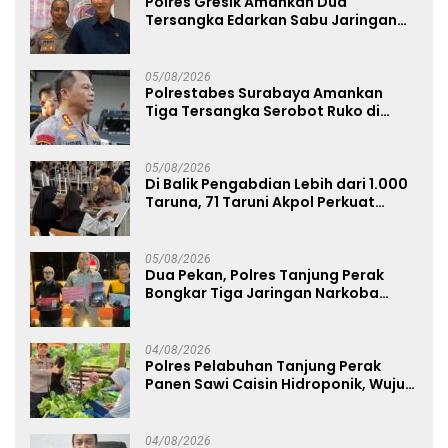
Polres Gresik Amankan Dua
Tersangka Edarkan Sabu Jaringan
Bangkalan
05/08/2026
Polrestabes Surabaya Amankan
Tiga Tersangka Serobot Ruko di
Ngagel
05/08/2026
Di Balik Pengabdian Lebih dari 1.000
Taruna, 71 Taruni Akpol Perkuat
Pembentukan Karakter Siswa
Sekolah Rakyat
05/08/2026
Dua Pekan, Polres Tanjung Perak
Bongkar Tiga Jaringan Narkoba
22,76 Gram Sabu dan Pil Ekstasi
04/08/2026
Polres Pelabuhan Tanjung Perak
Panen Sawi Caisin Hidroponik, Wujud
Nyata Dukung Ketahanan Pangan
Nasional
04/08/2026