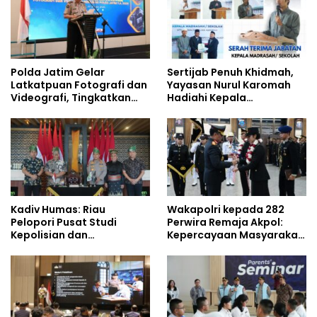
Polda Jatim Gelar
Sertijab Penuh Khidmah,
Latkatpuan Fotografi dan
Yayasan Nurul Karomah
Videografi, Tingkatkan
Hadiahi Kepala
Kompetensi Personel di
Demisioner Voucher
Era Digital
Umrah
Kadiv Humas: Riau
Wakapolri kepada 282
Pelopori Pusat Studi
Perwira Remaja Akpol:
Kepolisian dan
Kepercayaan Masyarakat
Lingkungan, Green
Dibangun dari Integritas
Policing Masuki Babak
Baru