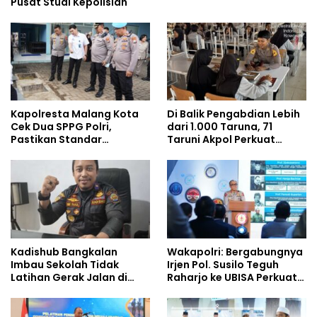
Pusat Studi Kepolisian
Kapolresta Malang Kota
Di Balik Pengabdian Lebih
Cek Dua SPPG Polri,
dari 1.000 Taruna, 71
Pastikan Standar
Taruni Akpol Perkuat
Pemenuhan Gizi dan
Pembentukan Karakter
Pengelolaan Limbah
Siswa Sekolah Rakyat
Berjalan Optimal
Kadishub Bangkalan
Wakapolri: Bergabungnya
Imbau Sekolah Tidak
Irjen Pol. Susilo Teguh
Latihan Gerak Jalan di
Raharjo ke UBISA Perkuat
Jalan Raya
Jejaring Nasional Pusat
Studi Kepolisian