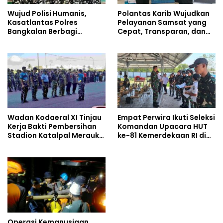
Wujud Polisi Humanis,
Polantas Karib Wujudkan
Kasatlantas Polres
Pelayanan Samsat yang
Bangkalan Berbagi
Cepat, Transparan, dan
Kebaikan Lewat Jumat
Humanis
Berkah di Masjid Syekh
Ahmad Ibrahim
Wadan Kodaeral XI Tinjau
Empat Perwira Ikuti Seleksi
Kerja Bakti Pembersihan
Komandan Upacara HUT
Stadion Katalpal Merauke,
ke-81 Kemerdekaan RI di
Jelang Upacara HUT Ke-81
Papua Selatan
Kemerdekaan RI
Operasi Kemanusiaan