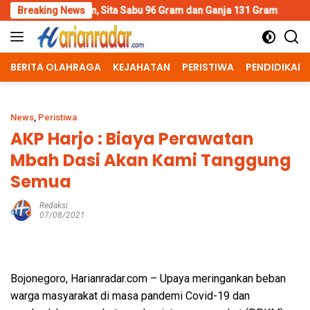
Skip
Sita Sabu 96 Gram dan Ganja 131 Gram
Breaking News
Wujud Polisi Human
to
content
BERITA OLAHRAGA
KEJAHATAN
PERISTIWA
PENDIDIKAN
News
,
Peristiwa
AKP Harjo : Biaya Perawatan
Mbah Dasi Akan Kami Tanggung
Semua
Redaksi
07/08/2021
Bojonegoro, Harianradar.com – Upaya meringankan beban
warga masyarakat di masa pandemi Covid-19 dan