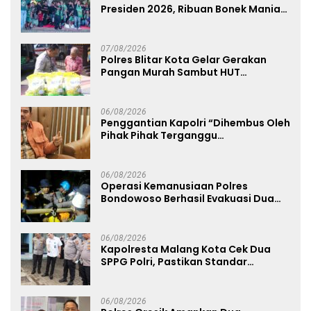
Presiden 2026, Ribuan Bonek Mania
Dukung Persebaya dari Lapangan
Mapolda
07/08/2026
Polres Blitar Kota Gelar Gerakan
Pangan Murah Sambut HUT
Kemerdekaan RI ke-81
06/08/2026
Penggantian Kapolri “Dihembus Oleh
Pihak Pihak Terganggu
Kenyamanannya”
06/08/2026
Operasi Kemanusiaan Polres
Bondowoso Berhasil Evakuasi Dua
Jenazah di Gunung Piramid
06/08/2026
Kapolresta Malang Kota Cek Dua
SPPG Polri, Pastikan Standar
Pemenuhan Gizi dan Pengelolaan
Limbah Berjalan Optimal
06/08/2026