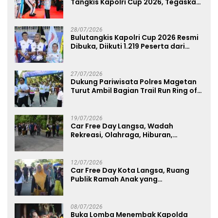
Tangkis Kapolri Cup 2026, Tegaskan
Komitmen Polri Dukung Prestasi
Atlet Nasional
28/07/2026
Bulutangkis Kapolri Cup 2026 Resmi
Dibuka, Diikuti 1.219 Peserta dari
Kategori Umum, Polri, dan Difabel
27/07/2026
Dukung Pariwisata Polres Magetan
Turut Ambil Bagian Trail Run Ring of
Lawu 2026
19/07/2026
Car Free Day Langsa, Wadah
Rekreasi, Olahraga, Hiburan,
Layanan Publik, dan Penguatan
UMKM
12/07/2026
Car Free Day Kota Langsa, Ruang
Publik Ramah Anak yang
Menggerakkan UMKM dan Layanan
Publik
08/07/2026
Buka Lomba Menembak Kapolda