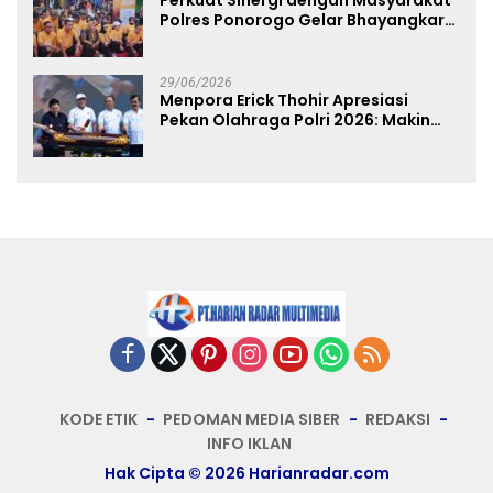
Perkuat Sinergi dengan Masyarakat
Polres Ponorogo Gelar Bhayangkara
Run 2026 Diikuti 1.500 Pelari
29/06/2026
Menpora Erick Thohir Apresiasi
Pekan Olahraga Polri 2026: Makin
Banyak Event Olahraga, Makin Baik
untuk Bangsa
KODE ETIK
PEDOMAN MEDIA SIBER
REDAKSI
INFO IKLAN
Hak Cipta © 2026 Harianradar.com