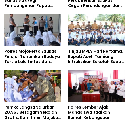
Bahas Strategi
Perak Berikan Edukasi
Pembangunan Papua
Cegah Perundungan dan
bersama Mahasiswa
Bijak Bermedia Sosial
Doktoral Internasional
kepada Pelajar MPLS
Polres Mojokerto Edukasi
Tinjau MPLS Hari Pertama,
Pelajar Tanamkan Budaya
Bupati Aceh Tamiang
Tertib Lalu Lintas dan
Intruksikan Sekolah Bebas
Cegah Perundungan
Perundungan
Pemko Langsa Salurkan
Polres Jember Ajak
20.963 Seragam Sekolah
Mahasiswa Jadikan
Gratis, Komitmen Majukan
Rumah Kebangsaan
Pendidikan
Ruang Kolaborasi Lahirkan
Gagasan Konstruktif