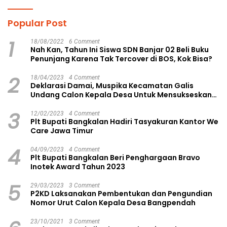
Popular Post
1
18/08/2022
6 Comment
Nah Kan, Tahun Ini Siswa SDN Banjar 02 Beli Buku
Penunjang Karena Tak Tercover di BOS, Kok Bisa?
2
18/04/2023
4 Comment
Deklarasi Damai, Muspika Kecamatan Galis
Undang Calon Kepala Desa Untuk Mensukseskan
Pilkades Aman dan Damai
3
12/02/2023
4 Comment
Plt Bupati Bangkalan Hadiri Tasyakuran Kantor We
Care Jawa Timur
4
04/09/2023
4 Comment
Plt Bupati Bangkalan Beri Penghargaan Bravo
Inotek Award Tahun 2023
5
29/03/2023
3 Comment
P2KD Laksanakan Pembentukan dan Pengundian
Nomor Urut Calon Kepala Desa Bangpendah
23/10/2021
3 Comment