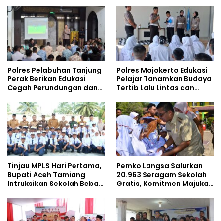
Gencarkan Sosialisasi di
bersama Mahasiswa
Kalangan Remaja
Doktoral Internasional
Polres Pelabuhan Tanjung
Polres Mojokerto Edukasi
Perak Berikan Edukasi
Pelajar Tanamkan Budaya
Cegah Perundungan dan
Tertib Lalu Lintas dan
Bijak Bermedia Sosial
Cegah Perundungan
kepada Pelajar MPLS
Tinjau MPLS Hari Pertama,
Pemko Langsa Salurkan
Bupati Aceh Tamiang
20.963 Seragam Sekolah
Intruksikan Sekolah Bebas
Gratis, Komitmen Majukan
Perundungan
Pendidikan