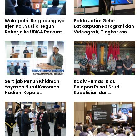
Wakapolri: Bergabungnya
Polda Jatim Gelar
Irjen Pol. Susilo Teguh
Latkatpuan Fotografi dan
Raharjo ke UBISA Perkuat
Videografi, Tingkatkan
Jejaring Nasional Pusat
Kompetensi Personel di
Studi Kepolisian
Era Digital
Sertijab Penuh Khidmah,
Kadiv Humas: Riau
Yayasan Nurul Karomah
Pelopori Pusat Studi
Hadiahi Kepala
Kepolisian dan
Demisioner Voucher
Lingkungan, Green
Umrah
Policing Masuki Babak
Baru