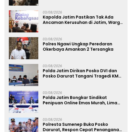
Penanganan Kebakaran KM Mutiara
Sentosa 2 Berjalan Maksimal
03/08/2026
Kapolda Jatim Pastikan Tak Ada
Ancaman Kerusuhan di Jatim, Warga
Diminta Tak Percaya Hoaks
03/08/2026
Polres Ngawi Ungkap Peredaran
Okerbaya Amankan 2 Tersangka
03/08/2026
Polda Jatim Dirikan Posko DVI dan
Posko Darurat Tangani Tragedi KMP
Mutiara Sentosa II
03/08/2026
Polda Jatim Bongkar Sindikat
Penipuan Online Emas Murah, Lima
Tersangka Diantaranya Warga
Binaan Lapas Diamankan
03/08/2026
Polresta Sumenep Buka Posko
Darurat, Respon Cepat Penanganan