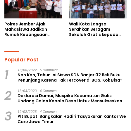
Polres Jember Ajak
Wali Kota Langsa
Mahasiswa Jadikan
Serahkan Seragam
Rumah Kebangsaan
Sekolah Gratis kepada
Ruang Kolaborasi Lahirkan
Anak Yatim Piatu di
Gagasan Konstruktif
Langsa Kota
Popular Post
1
18/08/2022
6 Comment
Nah Kan, Tahun Ini Siswa SDN Banjar 02 Beli Buku
Penunjang Karena Tak Tercover di BOS, Kok Bisa?
2
18/04/2023
4 Comment
Deklarasi Damai, Muspika Kecamatan Galis
Undang Calon Kepala Desa Untuk Mensukseskan
Pilkades Aman dan Damai
3
12/02/2023
4 Comment
Plt Bupati Bangkalan Hadiri Tasyakuran Kantor We
Care Jawa Timur