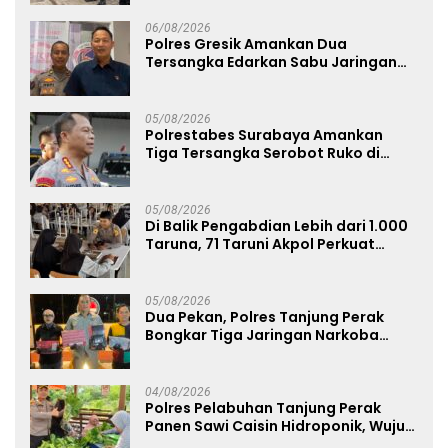
Limbah Berjalan Optimal
06/08/2026
Polres Gresik Amankan Dua
Tersangka Edarkan Sabu Jaringan
Bangkalan
05/08/2026
Polrestabes Surabaya Amankan
Tiga Tersangka Serobot Ruko di
Ngagel
05/08/2026
Di Balik Pengabdian Lebih dari 1.000
Taruna, 71 Taruni Akpol Perkuat
Pembentukan Karakter Siswa
Sekolah Rakyat
05/08/2026
Dua Pekan, Polres Tanjung Perak
Bongkar Tiga Jaringan Narkoba
22,76 Gram Sabu dan Pil Ekstasi
04/08/2026
Polres Pelabuhan Tanjung Perak
Panen Sawi Caisin Hidroponik, Wujud
Nyata Dukung Ketahanan Pangan