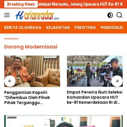
Skip
 Katalpal Merauke, Jelang Upacara HUT Ke-81 Kemerdekaan RI
Breaking News
to
content
BERITA OLAHRAGA
KEJAHATAN
PERISTIWA
PENDIDIKAN
Dorong Modernisasi
Empat Perwira Ikuti Seleksi
Penggantian Kapolri
Komandan Upacara HUT
“Dihembus Oleh Pihak
ke-81 Kemerdekaan RI di
Pihak Terganggu
Papua Selatan
Kenyamanannya”