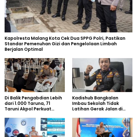
Kapolresta Malang Kota Cek Dua SPPG Polri, Pastikan
Standar Pemenuhan Gizi dan Pengelolaan Limbah
Berjalan Optimal
Di Balik Pengabdian Lebih
Kadishub Bangkalan
dari 1.000 Taruna, 71
Imbau Sekolah Tidak
Taruni Akpol Perkuat
Latihan Gerak Jalan di
Pembentukan Karakter
Jalan Raya
Siswa Sekolah Rakyat