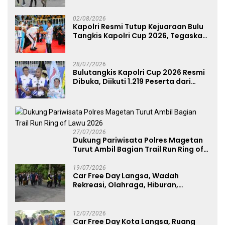
02/08/2026
Kapolri Resmi Tutup Kejuaraan Bulu
Tangkis Kapolri Cup 2026, Tegaskan
Komitmen Polri Dukung Prestasi
Atlet Nasional
28/07/2026
Bulutangkis Kapolri Cup 2026 Resmi
Dibuka, Diikuti 1.219 Peserta dari
Kategori Umum, Polri, dan Difabel
27/07/2026
Dukung Pariwisata Polres Magetan
Turut Ambil Bagian Trail Run Ring of
Lawu 2026
19/07/2026
Car Free Day Langsa, Wadah
Rekreasi, Olahraga, Hiburan,
Layanan Publik, dan Penguatan
UMKM
12/07/2026
Car Free Day Kota Langsa, Ruang