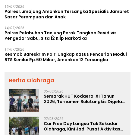
15/07/2026
Polres Lumajang Amankan Tersangka Spesialis Jambret
Sasar Perempuan dan Anak
14/07/2026
Polres Pelabuhan Tanjung Perak Tangkap Residivis
Pengedar Sabu, Sita 12 Klip Narkotika
14/07/2026
Resmob Bareskrim Polri Ungkap Kasus Pencurian Modul
BTS Senilai Rp.60 Miliar, Amankan 12 Tersangka
Berita Olahraga
05/08/2026
Semarak HUT Kodaeral XI Tahun
2026, Turnamen Bulutangkis Digelar
untuk Cetak Atlet Berprestasi dan
Perkuat Soliditas Prajurit
02/08/2026
Car Free Day Langsa Tak Sekadar
Olahraga, Kini Jadi Pusat Aktivitas
dan Pelayanan Publik