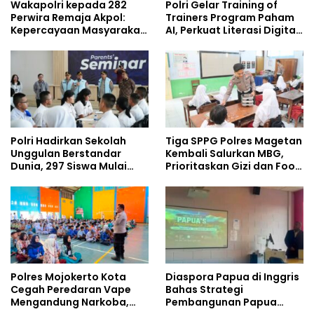
Wakapolri kepada 282
Polri Gelar Training of
Perwira Remaja Akpol:
Trainers Program Paham
Kepercayaan Masyarakat
AI, Perkuat Literasi Digital
Dibangun dari Integritas
Pelajar
Polri Hadirkan Sekolah
Tiga SPPG Polres Magetan
Unggulan Berstandar
Kembali Salurkan MBG,
Dunia, 297 Siswa Mulai
Prioritaskan Gizi dan Food
Tempati Kampus
Safety
Polres Mojokerto Kota
Diaspora Papua di Inggris
Cegah Peredaran Vape
Bahas Strategi
Mengandung Narkoba,
Pembangunan Papua