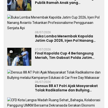
Publik Ramah Anak yang
Menggerakkan UMKM dan Layanan
Publik
08/07/2026
Buka Lomba Menembak Kapolda
Jatim Cup 2026, Irjen Pol Nanang
Avianto Tekankan Profesionalisme
Penggunaan Senjata Api
07/07/2026
Final Kapolda Cup 4 Berlangsung
Meriah, Tim Gabsat Polda Jatim
Angkat Trofi Juara
06/07/2026
Densus 88 AT Polri Ajak Masyarakat
Tolak Radikalisme dan Bullying
melalui Kampanye Edukasi di Car
Free Day Makassar