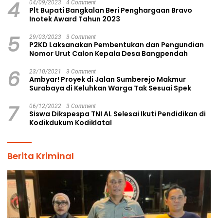
4
04/09/2023
4 Comment
Plt Bupati Bangkalan Beri Penghargaan Bravo
Inotek Award Tahun 2023
5
29/03/2023
3 Comment
P2KD Laksanakan Pembentukan dan Pengundian
Nomor Urut Calon Kepala Desa Bangpendah
6
23/10/2021
3 Comment
Ambyar! Proyek di Jalan Sumberejo Makmur
Surabaya di Keluhkan Warga Tak Sesuai Spek
7
06/12/2022
3 Comment
Siswa Dikspespa TNI AL Selesai Ikuti Pendidikan di
Kodikdukum Kodiklatal
Berita Kriminal