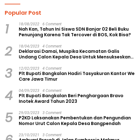
Popular Post
1
18/08/2022
6 Comment
Nah Kan, Tahun Ini Siswa SDN Banjar 02 Beli Buku
Penunjang Karena Tak Tercover di BOS, Kok Bisa?
2
18/04/2023
4 Comment
Deklarasi Damai, Muspika Kecamatan Galis
Undang Calon Kepala Desa Untuk Mensukseskan
Pilkades Aman dan Damai
3
12/02/2023
4 Comment
Plt Bupati Bangkalan Hadiri Tasyakuran Kantor We
Care Jawa Timur
4
04/09/2023
4 Comment
Plt Bupati Bangkalan Beri Penghargaan Bravo
Inotek Award Tahun 2023
5
29/03/2023
3 Comment
P2KD Laksanakan Pembentukan dan Pengundian
Nomor Urut Calon Kepala Desa Bangpendah
23/10/2021
3 Comment