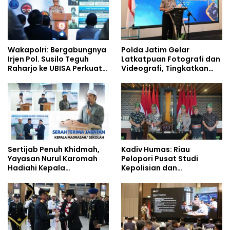
Wakapolri: Bergabungnya
Polda Jatim Gelar
Irjen Pol. Susilo Teguh
Latkatpuan Fotografi dan
Raharjo ke UBISA Perkuat
Videografi, Tingkatkan
Jejaring Nasional Pusat
Kompetensi Personel di
Studi Kepolisian
Era Digital
Sertijab Penuh Khidmah,
Kadiv Humas: Riau
Yayasan Nurul Karomah
Pelopori Pusat Studi
Hadiahi Kepala
Kepolisian dan
Demisioner Voucher
Lingkungan, Green
Umrah
Policing Masuki Babak
Baru