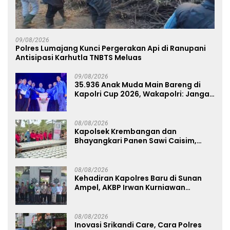
09/08/2026
Polres Lumajang Kunci Pergerakan Api di Ranupani
Antisipasi Karhutla TNBTS Meluas
09/08/2026
35.936 Anak Muda Main Bareng di
Kapolri Cup 2026, Wakapolri: Jangan
Cuma Jadi Penonton, Jadilah
Talenta Digital
08/08/2026
Kapolsek Krembangan dan
Bhayangkari Panen Sawi Caisim,
Dorong Warga Perkuat Ketahanan
Pangan
08/08/2026
Kehadiran Kapolres Baru di Sunan
Ampel, AKBP Irwan Kurniawan
Teguhkan Sinergi Polri dan Ulama
08/08/2026
Inovasi Srikandi Care, Cara Polres