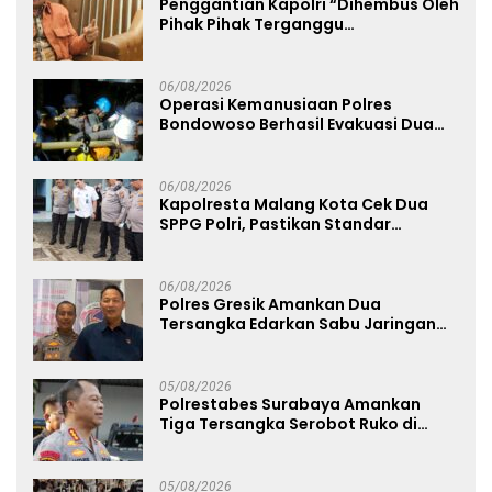
Penggantian Kapolri “Dihembus Oleh
Pihak Pihak Terganggu
Kenyamanannya”
06/08/2026
Operasi Kemanusiaan Polres
Bondowoso Berhasil Evakuasi Dua
Jenazah di Gunung Piramid
06/08/2026
Kapolresta Malang Kota Cek Dua
SPPG Polri, Pastikan Standar
Pemenuhan Gizi dan Pengelolaan
Limbah Berjalan Optimal
06/08/2026
Polres Gresik Amankan Dua
Tersangka Edarkan Sabu Jaringan
Bangkalan
05/08/2026
Polrestabes Surabaya Amankan
Tiga Tersangka Serobot Ruko di
Ngagel
05/08/2026