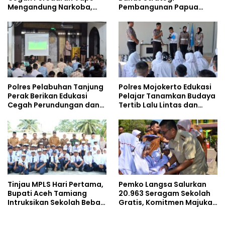
Mengandung Narkoba,
Pembangunan Papua
Gencarkan Sosialisasi di
bersama Mahasiswa
Kalangan Remaja
Doktoral Internasional
Polres Pelabuhan Tanjung
Polres Mojokerto Edukasi
Perak Berikan Edukasi
Pelajar Tanamkan Budaya
Cegah Perundungan dan
Tertib Lalu Lintas dan
Bijak Bermedia Sosial
Cegah Perundungan
kepada Pelajar MPLS
Tinjau MPLS Hari Pertama,
Pemko Langsa Salurkan
Bupati Aceh Tamiang
20.963 Seragam Sekolah
Intruksikan Sekolah Bebas
Gratis, Komitmen Majukan
Perundungan
Pendidikan