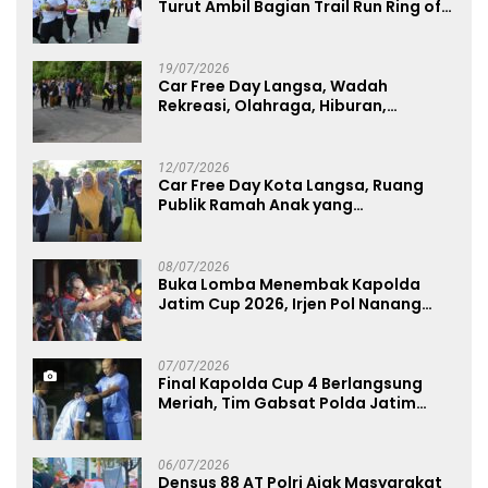
Turut Ambil Bagian Trail Run Ring of
Lawu 2026
19/07/2026
Car Free Day Langsa, Wadah
Rekreasi, Olahraga, Hiburan,
Layanan Publik, dan Penguatan
UMKM
12/07/2026
Car Free Day Kota Langsa, Ruang
Publik Ramah Anak yang
Menggerakkan UMKM dan Layanan
Publik
08/07/2026
Buka Lomba Menembak Kapolda
Jatim Cup 2026, Irjen Pol Nanang
Avianto Tekankan Profesionalisme
Penggunaan Senjata Api
07/07/2026
Final Kapolda Cup 4 Berlangsung
Meriah, Tim Gabsat Polda Jatim
Angkat Trofi Juara
06/07/2026
Densus 88 AT Polri Ajak Masyarakat