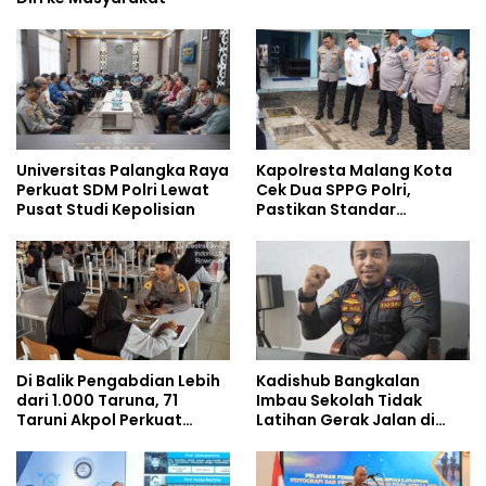
Universitas Palangka Raya
Kapolresta Malang Kota
Perkuat SDM Polri Lewat
Cek Dua SPPG Polri,
Pusat Studi Kepolisian
Pastikan Standar
Pemenuhan Gizi dan
Pengelolaan Limbah
Berjalan Optimal
Di Balik Pengabdian Lebih
Kadishub Bangkalan
dari 1.000 Taruna, 71
Imbau Sekolah Tidak
Taruni Akpol Perkuat
Latihan Gerak Jalan di
Pembentukan Karakter
Jalan Raya
Siswa Sekolah Rakyat