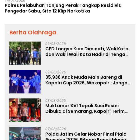
14/07/2026
Polres Pelabuhan Tanjung Perak Tangkap Residivis
Pengedar Sabu, Sita 12 Klip Narkotika
Berita Olahraga
09/08/2026
CFD Langsa Kian Diminati, Wali Kota
dan Wakil Wali Kota Hadir di Tengah
Masyarakat
09/08/2026
35.936 Anak Muda Main Bareng di
Kapolri Cup 2026, Wakapolri: Jangan
Cuma Jadi Penonton, Jadilah
Talenta Digital
08/08/2026
Muktamar XVI Tapak Suci Resmi
Dibuka di Semarang, Kapolri Terima
Anugerah Anggota Kehormatan
07/08/2026
Polda Jatim Gelar Nobar Final Piala
Presiden 2026, Ribuan Bonek Mania