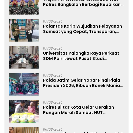
Polres Bangkalan Berbagi Kebaikan
Lewat Jumat Berkah di Masjid Syekh
Ahmad Ibrahim
07/08/2026
Polantas Karib Wujudkan Pelayanan
Samsat yang Cepat, Transparan,
dan Humanis
07/08/2026
Universitas Palangka Raya Perkuat
SDM Polri Lewat Pusat Studi
Kepolisian
07/08/2026
Polda Jatim Gelar Nobar Final Piala
Presiden 2026, Ribuan Bonek Mania
Dukung Persebaya dari Lapangan
Mapolda
07/08/2026
Polres Blitar Kota Gelar Gerakan
Pangan Murah Sambut HUT
Kemerdekaan RI ke-81
06/08/2026