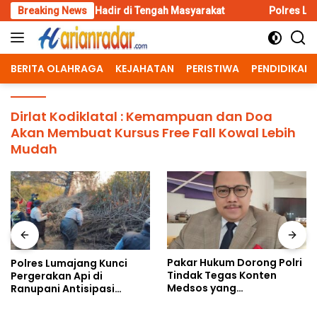
Skip
Kota Hadir di Tengah Masyarakat
Breaking News
Polres Lumajang Kunci Perg
to
content
BERITA OLAHRAGA
KEJAHATAN
PERISTIWA
PENDIDIKAN
Dirlat Kodiklatal : Kemampuan dan Doa
Akan Membuat Kursus Free Fall Kowal Lebih
Mudah
Pakar Hukum Dorong Polri
Polres Lumajang Kunci
Tindak Tegas Konten
Pergerakan Api di
Medsos yang
Ranupani Antisipasi
Mengandung Provokasi
Karhutla TNBTS Meluas