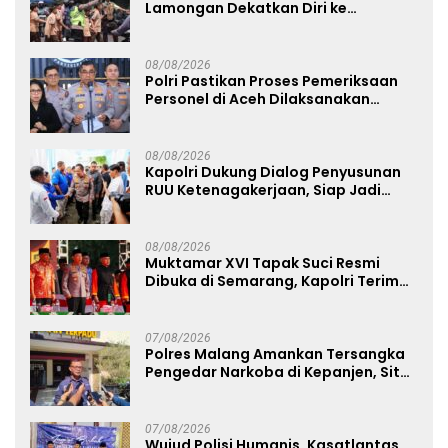
Lamongan Dekatkan Diri ke
Masyarakat
08/08/2026
Polri Pastikan Proses Pemeriksaan
Personel di Aceh Dilaksanakan
Secara Profesional dan Transparan
08/08/2026
Kapolri Dukung Dialog Penyusunan
RUU Ketenagakerjaan, Siap Jadi
Jembatan Aspirasi Buruh
08/08/2026
Muktamar XVI Tapak Suci Resmi
Dibuka di Semarang, Kapolri Terima
Anugerah Anggota Kehormatan
07/08/2026
Polres Malang Amankan Tersangka
Pengedar Narkoba di Kepanjen, Sita
Sabu 96 Gram dan Ganja 131 Gram
07/08/2026
Wujud Polisi Humanis, Kasatlantas