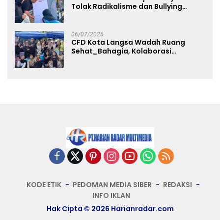
Tolak Radikalisme dan Bullying
melalui Kampanye Edukasi di Car
Free Day Makassar
06/07/2026
CFD Kota Langsa Wadah Ruang
Sehat_Bahagia, Kolaborasi
Panggung UMKM Bersama
Dekranasda Gerakan Ekonomi Lokal
KODE ETIK
PEDOMAN MEDIA SIBER
REDAKSI
INFO IKLAN
Hak Cipta © 2026 Harianradar.com