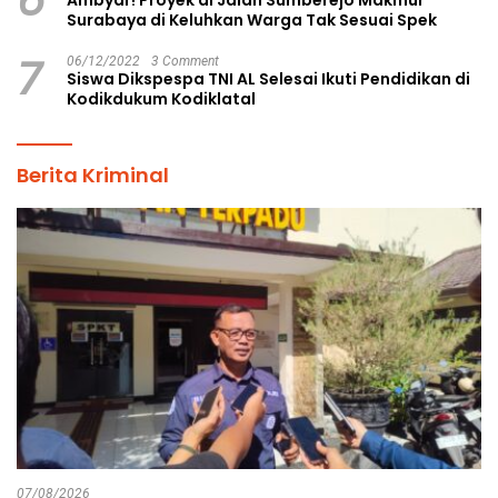
6
Ambyar! Proyek di Jalan Sumberejo Makmur
Surabaya di Keluhkan Warga Tak Sesuai Spek
7
06/12/2022
3 Comment
Siswa Dikspespa TNI AL Selesai Ikuti Pendidikan di
Kodikdukum Kodiklatal
Berita Kriminal
07/08/2026