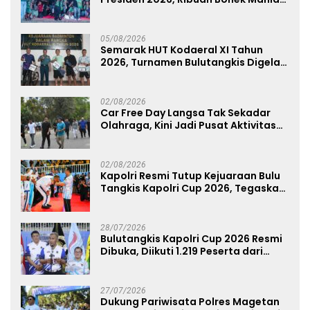
Dukung Persebaya dari Lapangan
Mapolda
05/08/2026
Semarak HUT Kodaeral XI Tahun
2026, Turnamen Bulutangkis Digelar
untuk Cetak Atlet Berprestasi dan
Perkuat Soliditas Prajurit
02/08/2026
Car Free Day Langsa Tak Sekadar
Olahraga, Kini Jadi Pusat Aktivitas
dan Pelayanan Publik
02/08/2026
Kapolri Resmi Tutup Kejuaraan Bulu
Tangkis Kapolri Cup 2026, Tegaskan
Komitmen Polri Dukung Prestasi
Atlet Nasional
28/07/2026
Bulutangkis Kapolri Cup 2026 Resmi
Dibuka, Diikuti 1.219 Peserta dari
Kategori Umum, Polri, dan Difabel
27/07/2026
Dukung Pariwisata Polres Magetan