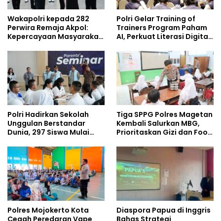
Wakapolri kepada 282
Polri Gelar Training of
Perwira Remaja Akpol:
Trainers Program Paham
Kepercayaan Masyarakat
AI, Perkuat Literasi Digital
Dibangun dari Integritas
Pelajar
Polri Hadirkan Sekolah
Tiga SPPG Polres Magetan
Unggulan Berstandar
Kembali Salurkan MBG,
Dunia, 297 Siswa Mulai
Prioritaskan Gizi dan Food
Tempati Kampus
Safety
Polres Mojokerto Kota
Diaspora Papua di Inggris
Cegah Peredaran Vape
Bahas Strategi