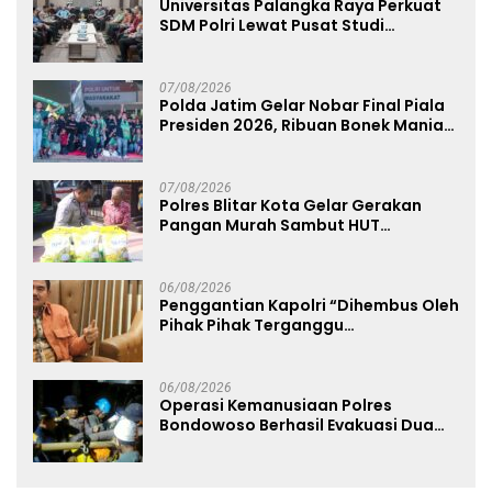
Universitas Palangka Raya Perkuat
SDM Polri Lewat Pusat Studi
Kepolisian
07/08/2026
Polda Jatim Gelar Nobar Final Piala
Presiden 2026, Ribuan Bonek Mania
Dukung Persebaya dari Lapangan
Mapolda
07/08/2026
Polres Blitar Kota Gelar Gerakan
Pangan Murah Sambut HUT
Kemerdekaan RI ke-81
06/08/2026
Penggantian Kapolri “Dihembus Oleh
Pihak Pihak Terganggu
Kenyamanannya”
06/08/2026
Operasi Kemanusiaan Polres
Bondowoso Berhasil Evakuasi Dua
Jenazah di Gunung Piramid