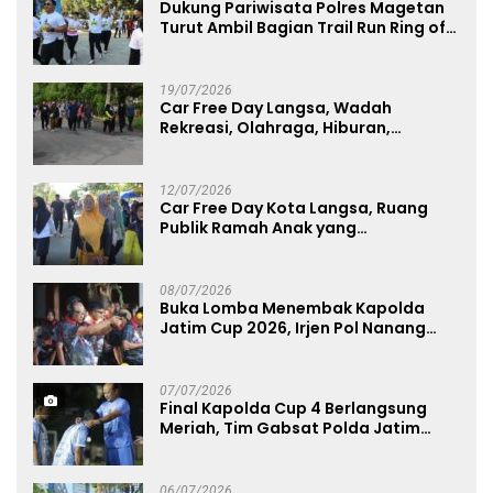
Dukung Pariwisata Polres Magetan
Turut Ambil Bagian Trail Run Ring of
Lawu 2026
19/07/2026
Car Free Day Langsa, Wadah
Rekreasi, Olahraga, Hiburan,
Layanan Publik, dan Penguatan
UMKM
12/07/2026
Car Free Day Kota Langsa, Ruang
Publik Ramah Anak yang
Menggerakkan UMKM dan Layanan
Publik
08/07/2026
Buka Lomba Menembak Kapolda
Jatim Cup 2026, Irjen Pol Nanang
Avianto Tekankan Profesionalisme
Penggunaan Senjata Api
07/07/2026
Final Kapolda Cup 4 Berlangsung
Meriah, Tim Gabsat Polda Jatim
Angkat Trofi Juara
06/07/2026