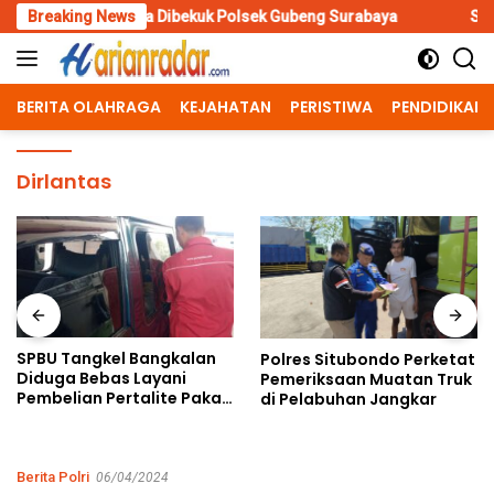
Skip
irnya Dibekuk Polsek Gubeng Surabaya
Breaking News
SPBU Tangkel Bangk
to
content
BERITA OLAHRAGA
KEJAHATAN
PERISTIWA
PENDIDIKAN
Dirlantas
SPBU Tangkel Bangkalan
Polres Situbondo Perketat
Diduga Bebas Layani
Pemeriksaan Muatan Truk
Pembelian Pertalite Pakai
di Pelabuhan Jangkar
Wadah Jerigen
Berita Polri
06/04/2024