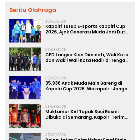
Berita Olahraga
10/08/2026
Kapolri Tutup E-sports Kapolri Cup
2026, Ajak Generasi Muda Jadi Duta
Kamtibmas dan Aktif Laporkan
Gangguan Ke 110
09/08/2026
CFD Langsa Kian Diminati, Wali Kota
dan Wakil Wali Kota Hadir di Tengah
Masyarakat
09/08/2026
35.936 Anak Muda Main Bareng di
Kapolri Cup 2026, Wakapolri: Jangan
Cuma Jadi Penonton, Jadilah
Talenta Digital
08/08/2026
Muktamar XVI Tapak Suci Resmi
Dibuka di Semarang, Kapolri Terima
Anugerah Anggota Kehormatan
07/08/2026