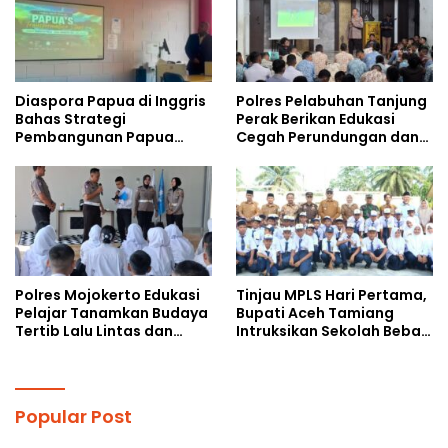
Diaspora Papua di Inggris
Polres Pelabuhan Tanjung
Bahas Strategi
Perak Berikan Edukasi
Pembangunan Papua
Cegah Perundungan dan
bersama Mahasiswa
Bijak Bermedia Sosial
Doktoral Internasional
kepada Pelajar MPLS
Polres Mojokerto Edukasi
Tinjau MPLS Hari Pertama,
Pelajar Tanamkan Budaya
Bupati Aceh Tamiang
Tertib Lalu Lintas dan
Intruksikan Sekolah Bebas
Cegah Perundungan
Perundungan
Popular Post