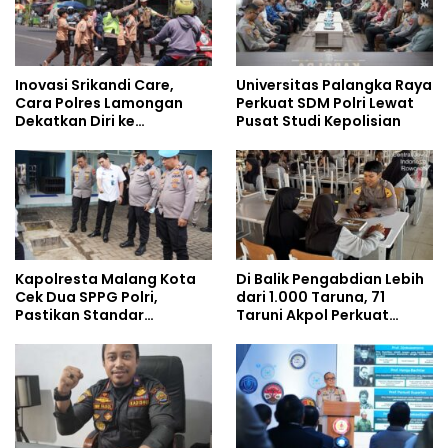
Inovasi Srikandi Care,
Universitas Palangka Raya
Cara Polres Lamongan
Perkuat SDM Polri Lewat
Dekatkan Diri ke
Pusat Studi Kepolisian
Masyarakat
Kapolresta Malang Kota
Di Balik Pengabdian Lebih
Cek Dua SPPG Polri,
dari 1.000 Taruna, 71
Pastikan Standar
Taruni Akpol Perkuat
Pemenuhan Gizi dan
Pembentukan Karakter
Pengelolaan Limbah
Siswa Sekolah Rakyat
Berjalan Optimal