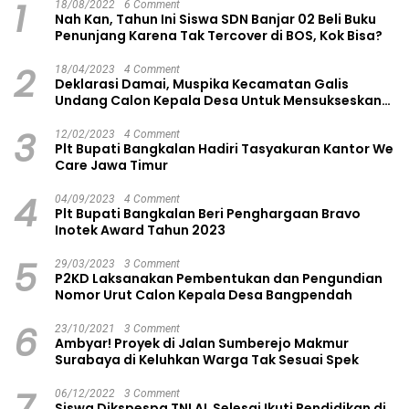
1
18/08/2022
6 Comment
Nah Kan, Tahun Ini Siswa SDN Banjar 02 Beli Buku
Penunjang Karena Tak Tercover di BOS, Kok Bisa?
2
18/04/2023
4 Comment
Deklarasi Damai, Muspika Kecamatan Galis
Undang Calon Kepala Desa Untuk Mensukseskan
Pilkades Aman dan Damai
3
12/02/2023
4 Comment
Plt Bupati Bangkalan Hadiri Tasyakuran Kantor We
Care Jawa Timur
4
04/09/2023
4 Comment
Plt Bupati Bangkalan Beri Penghargaan Bravo
Inotek Award Tahun 2023
5
29/03/2023
3 Comment
P2KD Laksanakan Pembentukan dan Pengundian
Nomor Urut Calon Kepala Desa Bangpendah
6
23/10/2021
3 Comment
Ambyar! Proyek di Jalan Sumberejo Makmur
Surabaya di Keluhkan Warga Tak Sesuai Spek
7
06/12/2022
3 Comment
Siswa Dikspespa TNI AL Selesai Ikuti Pendidikan di