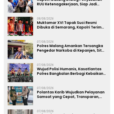
RUU Ketenagakerjaan, Siap Jadi
Jembatan Aspirasi Buruh
08/08/2026
Muktamar XVI Tapak Suci Resmi
Dibuka di Semarang, Kapolri Terima
Anugerah Anggota Kehormatan
07/08/2026
Polres Malang Amankan Tersangka
Pengedar Narkoba di Kepanjen, Sita
Sabu 96 Gram dan Ganja 131 Gram
07/08/2026
Wujud Polisi Humanis, Kasatlantas
Polres Bangkalan Berbagi Kebaikan
Lewat Jumat Berkah di Masjid Syekh
Ahmad Ibrahim
07/08/2026
Polantas Karib Wujudkan Pelayanan
Samsat yang Cepat, Transparan,
dan Humanis
07/08/2026