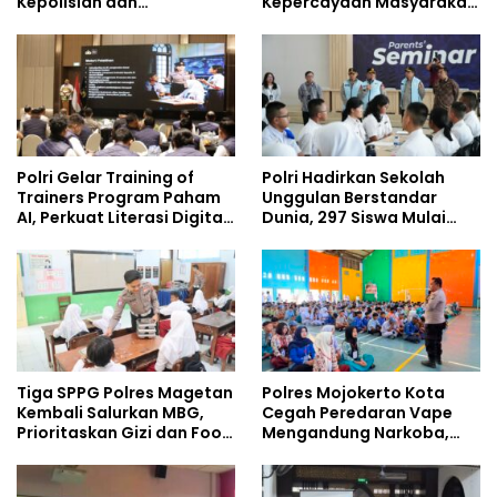
Kepolisian dan
Kepercayaan Masyarakat
Lingkungan, Green
Dibangun dari Integritas
Policing Masuki Babak
Baru
Polri Gelar Training of
Polri Hadirkan Sekolah
Trainers Program Paham
Unggulan Berstandar
AI, Perkuat Literasi Digital
Dunia, 297 Siswa Mulai
Pelajar
Tempati Kampus
Tiga SPPG Polres Magetan
Polres Mojokerto Kota
Kembali Salurkan MBG,
Cegah Peredaran Vape
Prioritaskan Gizi dan Food
Mengandung Narkoba,
Safety
Gencarkan Sosialisasi di
Kalangan Remaja