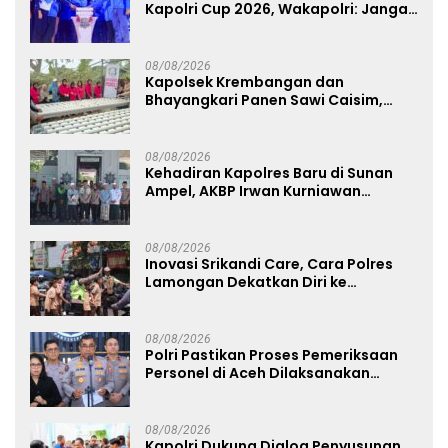
Kapolri Cup 2026, Wakapolri: Jangan
Cuma Jadi Penonton, Jadilah
Talenta Digital
08/08/2026
Kapolsek Krembangan dan
Bhayangkari Panen Sawi Caisim,
Dorong Warga Perkuat Ketahanan
Pangan
08/08/2026
Kehadiran Kapolres Baru di Sunan
Ampel, AKBP Irwan Kurniawan
Teguhkan Sinergi Polri dan Ulama
08/08/2026
Inovasi Srikandi Care, Cara Polres
Lamongan Dekatkan Diri ke
Masyarakat
08/08/2026
Polri Pastikan Proses Pemeriksaan
Personel di Aceh Dilaksanakan
Secara Profesional dan Transparan
08/08/2026
Kapolri Dukung Dialog Penyusunan