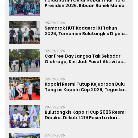
Polda Jatim Gelar Nobar Final Piala
Presiden 2026, Ribuan Bonek Mania
Dukung Persebaya dari Lapangan
Mapolda
05/08/2026
Semarak HUT Kodaeral XI Tahun
2026, Turnamen Bulutangkis Digelar
untuk Cetak Atlet Berprestasi dan
Perkuat Soliditas Prajurit
02/08/2026
Car Free Day Langsa Tak Sekadar
Olahraga, Kini Jadi Pusat Aktivitas
dan Pelayanan Publik
02/08/2026
Kapolri Resmi Tutup Kejuaraan Bulu
Tangkis Kapolri Cup 2026, Tegaskan
Komitmen Polri Dukung Prestasi
Atlet Nasional
28/07/2026
Bulutangkis Kapolri Cup 2026 Resmi
Dibuka, Diikuti 1.219 Peserta dari
Kategori Umum, Polri, dan Difabel
27/07/2026