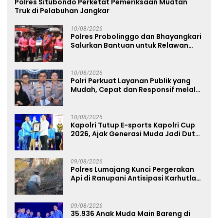
Polres Situbondo Perketat Pemeriksaan Muatan
Truk di Pelabuhan Jangkar
10/08/2026
Polres Probolinggo dan Bhayangkari
Salurkan Bantuan untuk Relawan
Karhutla TNBTS di Bromo
10/08/2026
Polri Perkuat Layanan Publik yang
Mudah, Cepat dan Responsif melalui
SuperApp Polri
10/08/2026
Kapolri Tutup E-sports Kapolri Cup
2026, Ajak Generasi Muda Jadi Duta
Kamtibmas dan Aktif Laporkan
Gangguan Ke 110
09/08/2026
Polres Lumajang Kunci Pergerakan
Api di Ranupani Antisipasi Karhutla
TNBTS Meluas
09/08/2026
35.936 Anak Muda Main Bareng di