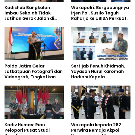
Kadishub Bangkalan
Wakapolri: Bergabungnya
Imbau Sekolah Tidak
Irjen Pol. Susilo Teguh
Latihan Gerak Jalan di
Raharjo ke UBISA Perkuat
Jalan Raya
Jejaring Nasional Pusat
Studi Kepolisian
Polda Jatim Gelar
Sertijab Penuh Khidmah,
Latkatpuan Fotografi dan
Yayasan Nurul Karomah
Videografi, Tingkatkan
Hadiahi Kepala
Kompetensi Personel di
Demisioner Voucher
Era Digital
Umrah
Kadiv Humas: Riau
Wakapolri kepada 282
Pelopori Pusat Studi
Perwira Remaja Akpol: