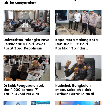
Diri ke Masyarakat
Universitas Palangka Raya
Kapolresta Malang Kota
Perkuat SDM Polri Lewat
Cek Dua SPPG Polri,
Pusat Studi Kepolisian
Pastikan Standar
Pemenuhan Gizi dan
Pengelolaan Limbah
Berjalan Optimal
Di Balik Pengabdian Lebih
Kadishub Bangkalan
dari 1.000 Taruna, 71
Imbau Sekolah Tidak
Taruni Akpol Perkuat
Latihan Gerak Jalan di
Pembentukan Karakter
Jalan Raya
Siswa Sekolah Rakyat