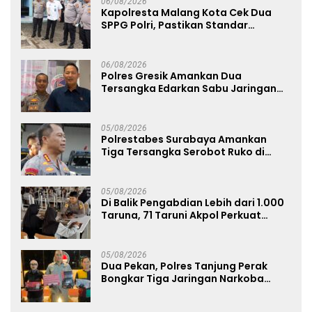
06/08/2026
Kapolresta Malang Kota Cek Dua
SPPG Polri, Pastikan Standar
Pemenuhan Gizi dan Pengelolaan
Limbah Berjalan Optimal
06/08/2026
Polres Gresik Amankan Dua
Tersangka Edarkan Sabu Jaringan
Bangkalan
05/08/2026
Polrestabes Surabaya Amankan
Tiga Tersangka Serobot Ruko di
Ngagel
05/08/2026
Di Balik Pengabdian Lebih dari 1.000
Taruna, 71 Taruni Akpol Perkuat
Pembentukan Karakter Siswa
Sekolah Rakyat
05/08/2026
Dua Pekan, Polres Tanjung Perak
Bongkar Tiga Jaringan Narkoba
22,76 Gram Sabu dan Pil Ekstasi