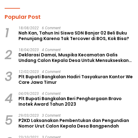
Popular Post
1
18/08/2022
6 Comment
Nah Kan, Tahun Ini Siswa SDN Banjar 02 Beli Buku
Penunjang Karena Tak Tercover di BOS, Kok Bisa?
2
18/04/2023
4 Comment
Deklarasi Damai, Muspika Kecamatan Galis
Undang Calon Kepala Desa Untuk Mensukseskan
Pilkades Aman dan Damai
3
12/02/2023
4 Comment
Plt Bupati Bangkalan Hadiri Tasyakuran Kantor We
Care Jawa Timur
4
04/09/2023
4 Comment
Plt Bupati Bangkalan Beri Penghargaan Bravo
Inotek Award Tahun 2023
5
29/03/2023
3 Comment
P2KD Laksanakan Pembentukan dan Pengundian
Nomor Urut Calon Kepala Desa Bangpendah
23/10/2021
3 Comment