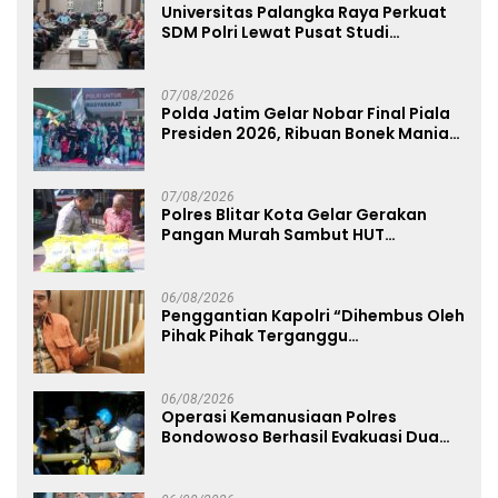
Universitas Palangka Raya Perkuat
SDM Polri Lewat Pusat Studi
Kepolisian
07/08/2026
Polda Jatim Gelar Nobar Final Piala
Presiden 2026, Ribuan Bonek Mania
Dukung Persebaya dari Lapangan
Mapolda
07/08/2026
Polres Blitar Kota Gelar Gerakan
Pangan Murah Sambut HUT
Kemerdekaan RI ke-81
06/08/2026
Penggantian Kapolri “Dihembus Oleh
Pihak Pihak Terganggu
Kenyamanannya”
06/08/2026
Operasi Kemanusiaan Polres
Bondowoso Berhasil Evakuasi Dua
Jenazah di Gunung Piramid