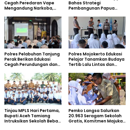
Cegah Peredaran Vape
Bahas Strategi
Mengandung Narkoba,
Pembangunan Papua
Gencarkan Sosialisasi di
bersama Mahasiswa
Kalangan Remaja
Doktoral Internasional
Polres Pelabuhan Tanjung
Polres Mojokerto Edukasi
Perak Berikan Edukasi
Pelajar Tanamkan Budaya
Cegah Perundungan dan
Tertib Lalu Lintas dan
Bijak Bermedia Sosial
Cegah Perundungan
kepada Pelajar MPLS
Tinjau MPLS Hari Pertama,
Pemko Langsa Salurkan
Bupati Aceh Tamiang
20.963 Seragam Sekolah
Intruksikan Sekolah Bebas
Gratis, Komitmen Majukan
Perundungan
Pendidikan