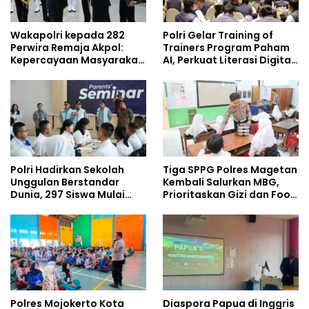
Wakapolri kepada 282
Polri Gelar Training of
Perwira Remaja Akpol:
Trainers Program Paham
Kepercayaan Masyarakat
AI, Perkuat Literasi Digital
Dibangun dari Integritas
Pelajar
Polri Hadirkan Sekolah
Tiga SPPG Polres Magetan
Unggulan Berstandar
Kembali Salurkan MBG,
Dunia, 297 Siswa Mulai
Prioritaskan Gizi dan Food
Tempati Kampus
Safety
Polres Mojokerto Kota
Diaspora Papua di Inggris