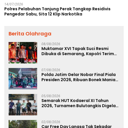
14/07/2026
Polres Pelabuhan Tanjung Perak Tangkap Residivis
Pengedar Sabu, Sita 12 Klip Narkotika
Berita Olahraga
08/08/2026
Muktamar XVI Tapak Suci Resmi
Dibuka di Semarang, Kapolri Terima
Anugerah Anggota Kehormatan
07/08/2026
Polda Jatim Gelar Nobar Final Piala
Presiden 2026, Ribuan Bonek Mania
Dukung Persebaya dari Lapangan
Mapolda
05/08/2026
Semarak HUT Kodaeral XI Tahun
2026, Turnamen Bulutangkis Digelar
untuk Cetak Atlet Berprestasi dan
Perkuat Soliditas Prajurit
02/08/2026
Car Free Day Langsa Tak Sekadar