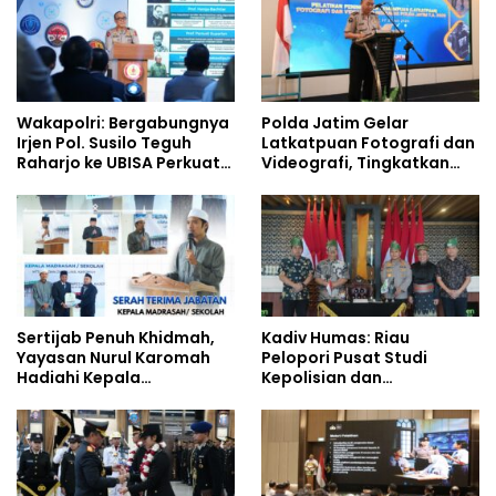
Wakapolri: Bergabungnya
Polda Jatim Gelar
Irjen Pol. Susilo Teguh
Latkatpuan Fotografi dan
Raharjo ke UBISA Perkuat
Videografi, Tingkatkan
Jejaring Nasional Pusat
Kompetensi Personel di
Studi Kepolisian
Era Digital
Sertijab Penuh Khidmah,
Kadiv Humas: Riau
Yayasan Nurul Karomah
Pelopori Pusat Studi
Hadiahi Kepala
Kepolisian dan
Demisioner Voucher
Lingkungan, Green
Umrah
Policing Masuki Babak
Baru