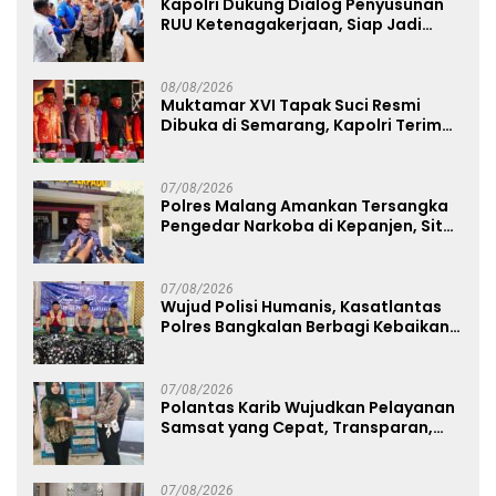
Kapolri Dukung Dialog Penyusunan
RUU Ketenagakerjaan, Siap Jadi
Jembatan Aspirasi Buruh
08/08/2026
Muktamar XVI Tapak Suci Resmi
Dibuka di Semarang, Kapolri Terima
Anugerah Anggota Kehormatan
07/08/2026
Polres Malang Amankan Tersangka
Pengedar Narkoba di Kepanjen, Sita
Sabu 96 Gram dan Ganja 131 Gram
07/08/2026
Wujud Polisi Humanis, Kasatlantas
Polres Bangkalan Berbagi Kebaikan
Lewat Jumat Berkah di Masjid Syekh
Ahmad Ibrahim
07/08/2026
Polantas Karib Wujudkan Pelayanan
Samsat yang Cepat, Transparan,
dan Humanis
07/08/2026