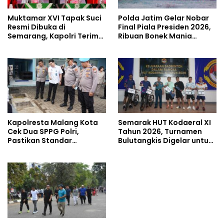
Muktamar XVI Tapak Suci
Polda Jatim Gelar Nobar
Resmi Dibuka di
Final Piala Presiden 2026,
Semarang, Kapolri Terima
Ribuan Bonek Mania
Anugerah Anggota
Dukung Persebaya dari
Kehormatan
Lapangan Mapolda
Kapolresta Malang Kota
Semarak HUT Kodaeral XI
Cek Dua SPPG Polri,
Tahun 2026, Turnamen
Pastikan Standar
Bulutangkis Digelar untuk
Pemenuhan Gizi dan
Cetak Atlet Berprestasi
Pengelolaan Limbah
dan Perkuat Soliditas
Berjalan Optimal
Prajurit