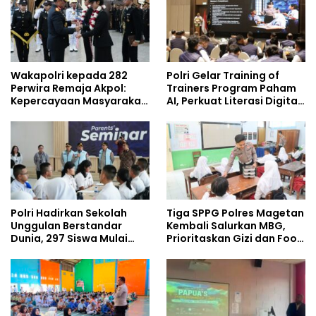
Baru
Wakapolri kepada 282
Polri Gelar Training of
Perwira Remaja Akpol:
Trainers Program Paham
Kepercayaan Masyarakat
AI, Perkuat Literasi Digital
Dibangun dari Integritas
Pelajar
Polri Hadirkan Sekolah
Tiga SPPG Polres Magetan
Unggulan Berstandar
Kembali Salurkan MBG,
Dunia, 297 Siswa Mulai
Prioritaskan Gizi dan Food
Tempati Kampus
Safety