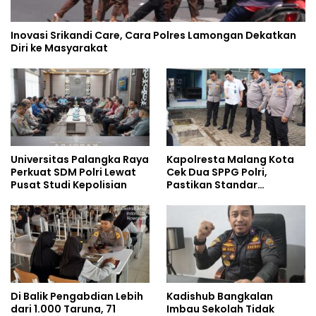
Inovasi Srikandi Care, Cara Polres Lamongan Dekatkan
Diri ke Masyarakat
Universitas Palangka Raya
Kapolresta Malang Kota
Perkuat SDM Polri Lewat
Cek Dua SPPG Polri,
Pusat Studi Kepolisian
Pastikan Standar
Pemenuhan Gizi dan
Pengelolaan Limbah
Berjalan Optimal
Di Balik Pengabdian Lebih
Kadishub Bangkalan
dari 1.000 Taruna, 71
Imbau Sekolah Tidak