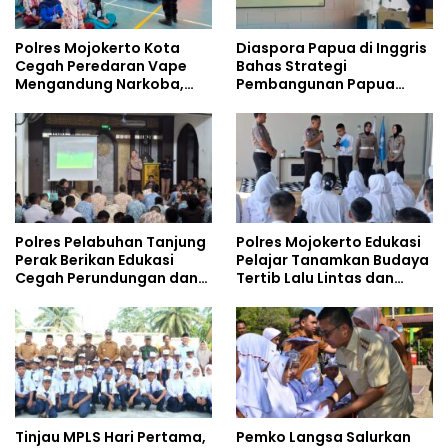
Polres Mojokerto Kota
Diaspora Papua di Inggris
Cegah Peredaran Vape
Bahas Strategi
Mengandung Narkoba,
Pembangunan Papua
Gencarkan Sosialisasi di
bersama Mahasiswa
Kalangan Remaja
Doktoral Internasional
Polres Pelabuhan Tanjung
Polres Mojokerto Edukasi
Perak Berikan Edukasi
Pelajar Tanamkan Budaya
Cegah Perundungan dan
Tertib Lalu Lintas dan
Bijak Bermedia Sosial
Cegah Perundungan
kepada Pelajar MPLS
Tinjau MPLS Hari Pertama,
Pemko Langsa Salurkan