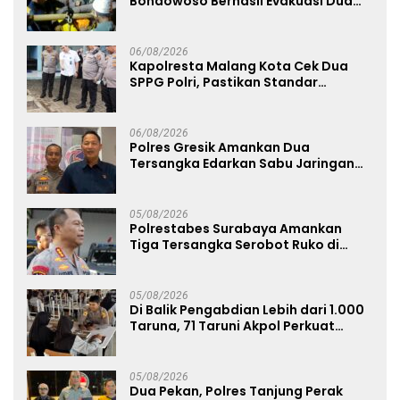
Bondowoso Berhasil Evakuasi Dua
Jenazah di Gunung Piramid
06/08/2026
Kapolresta Malang Kota Cek Dua
SPPG Polri, Pastikan Standar
Pemenuhan Gizi dan Pengelolaan
Limbah Berjalan Optimal
06/08/2026
Polres Gresik Amankan Dua
Tersangka Edarkan Sabu Jaringan
Bangkalan
05/08/2026
Polrestabes Surabaya Amankan
Tiga Tersangka Serobot Ruko di
Ngagel
05/08/2026
Di Balik Pengabdian Lebih dari 1.000
Taruna, 71 Taruni Akpol Perkuat
Pembentukan Karakter Siswa
Sekolah Rakyat
05/08/2026
Dua Pekan, Polres Tanjung Perak