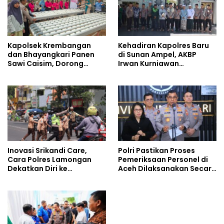
Kehadiran Kapolres Baru
Kapolsek Krembangan
di Sunan Ampel, AKBP
dan Bhayangkari Panen
Irwan Kurniawan
Sawi Caisim, Dorong
Teguhkan Sinergi Polri dan
Warga Perkuat Ketahanan
Ulama
Pangan
Polri Pastikan Proses
Inovasi Srikandi Care,
Pemeriksaan Personel di
Cara Polres Lamongan
Aceh Dilaksanakan Secara
Dekatkan Diri ke
Profesional dan
Masyarakat
Transparan