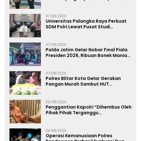
dan Humanis
07/08/2026
Universitas Palangka Raya Perkuat
SDM Polri Lewat Pusat Studi
Kepolisian
07/08/2026
Polda Jatim Gelar Nobar Final Piala
Presiden 2026, Ribuan Bonek Mania
Dukung Persebaya dari Lapangan
Mapolda
07/08/2026
Polres Blitar Kota Gelar Gerakan
Pangan Murah Sambut HUT
Kemerdekaan RI ke-81
06/08/2026
Penggantian Kapolri “Dihembus Oleh
Pihak Pihak Terganggu
Kenyamanannya”
06/08/2026
Operasi Kemanusiaan Polres