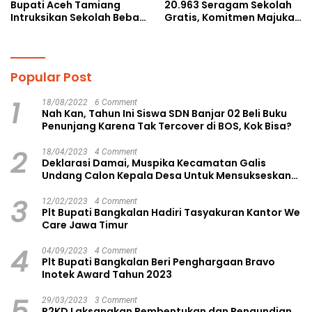
Bupati Aceh Tamiang
20.963 Seragam Sekolah
Intruksikan Sekolah Bebas
Gratis, Komitmen Majukan
Perundungan
Pendidikan
Popular Post
1
18/08/2022
6 Comment
Nah Kan, Tahun Ini Siswa SDN Banjar 02 Beli Buku
Penunjang Karena Tak Tercover di BOS, Kok Bisa?
2
18/04/2023
4 Comment
Deklarasi Damai, Muspika Kecamatan Galis
Undang Calon Kepala Desa Untuk Mensukseskan
Pilkades Aman dan Damai
3
12/02/2023
4 Comment
Plt Bupati Bangkalan Hadiri Tasyakuran Kantor We
Care Jawa Timur
4
04/09/2023
4 Comment
Plt Bupati Bangkalan Beri Penghargaan Bravo
Inotek Award Tahun 2023
5
29/03/2023
3 Comment
P2KD Laksanakan Pembentukan dan Pengundian