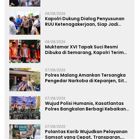
Secara Profesional dan Transparan
08/08/2026
Kapolri Dukung Dialog Penyusunan
RUU Ketenagakerjaan, Siap Jadi
Jembatan Aspirasi Buruh
08/08/2026
Muktamar XVI Tapak Suci Resmi
Dibuka di Semarang, Kapolri Terima
Anugerah Anggota Kehormatan
07/08/2026
Polres Malang Amankan Tersangka
Pengedar Narkoba di Kepanjen, Sita
Sabu 96 Gram dan Ganja 131 Gram
07/08/2026
Wujud Polisi Humanis, Kasatlantas
Polres Bangkalan Berbagi Kebaikan
Lewat Jumat Berkah di Masjid Syekh
Ahmad Ibrahim
07/08/2026
Polantas Karib Wujudkan Pelayanan
Samsat yang Cepat, Transparan,