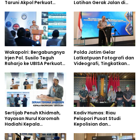
Taruni Akpol Perkuat
Latihan Gerak Jalan di
Pembentukan Karakter
Jalan Raya
Siswa Sekolah Rakyat
Wakapolri: Bergabungnya
Polda Jatim Gelar
Irjen Pol. Susilo Teguh
Latkatpuan Fotografi dan
Raharjo ke UBISA Perkuat
Videografi, Tingkatkan
Jejaring Nasional Pusat
Kompetensi Personel di
Studi Kepolisian
Era Digital
Sertijab Penuh Khidmah,
Kadiv Humas: Riau
Yayasan Nurul Karomah
Pelopori Pusat Studi
Hadiahi Kepala
Kepolisian dan
Demisioner Voucher
Lingkungan, Green
Umrah
Policing Masuki Babak