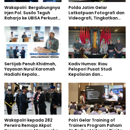
Wakapolri: Bergabungnya
Polda Jatim Gelar
Irjen Pol. Susilo Teguh
Latkatpuan Fotografi dan
Raharjo ke UBISA Perkuat
Videografi, Tingkatkan
Jejaring Nasional Pusat
Kompetensi Personel di
Studi Kepolisian
Era Digital
Sertijab Penuh Khidmah,
Kadiv Humas: Riau
Yayasan Nurul Karomah
Pelopori Pusat Studi
Hadiahi Kepala
Kepolisian dan
Demisioner Voucher
Lingkungan, Green
Umrah
Policing Masuki Babak
Baru
Wakapolri kepada 282
Polri Gelar Training of
Perwira Remaja Akpol:
Trainers Program Paham