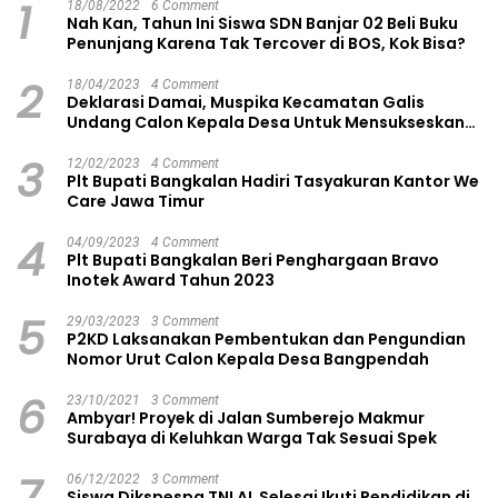
1
18/08/2022
6 Comment
Nah Kan, Tahun Ini Siswa SDN Banjar 02 Beli Buku
Penunjang Karena Tak Tercover di BOS, Kok Bisa?
2
18/04/2023
4 Comment
Deklarasi Damai, Muspika Kecamatan Galis
Undang Calon Kepala Desa Untuk Mensukseskan
Pilkades Aman dan Damai
3
12/02/2023
4 Comment
Plt Bupati Bangkalan Hadiri Tasyakuran Kantor We
Care Jawa Timur
4
04/09/2023
4 Comment
Plt Bupati Bangkalan Beri Penghargaan Bravo
Inotek Award Tahun 2023
5
29/03/2023
3 Comment
P2KD Laksanakan Pembentukan dan Pengundian
Nomor Urut Calon Kepala Desa Bangpendah
6
23/10/2021
3 Comment
Ambyar! Proyek di Jalan Sumberejo Makmur
Surabaya di Keluhkan Warga Tak Sesuai Spek
7
06/12/2022
3 Comment
Siswa Dikspespa TNI AL Selesai Ikuti Pendidikan di