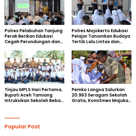
Polres Pelabuhan Tanjung
Polres Mojokerto Edukasi
Perak Berikan Edukasi
Pelajar Tanamkan Budaya
Cegah Perundungan dan
Tertib Lalu Lintas dan
Bijak Bermedia Sosial
Cegah Perundungan
kepada Pelajar MPLS
Tinjau MPLS Hari Pertama,
Pemko Langsa Salurkan
Bupati Aceh Tamiang
20.963 Seragam Sekolah
Intruksikan Sekolah Bebas
Gratis, Komitmen Majukan
Perundungan
Pendidikan
Popular Post