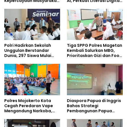
Kepercayaan Masyarakat
AI, Perkuat Literasi Digital
Dibangun dari Integritas
Pelajar
Polri Hadirkan Sekolah
Tiga SPPG Polres Magetan
Unggulan Berstandar
Kembali Salurkan MBG,
Dunia, 297 Siswa Mulai
Prioritaskan Gizi dan Food
Tempati Kampus
Safety
Polres Mojokerto Kota
Diaspora Papua di Inggris
Cegah Peredaran Vape
Bahas Strategi
Mengandung Narkoba,
Pembangunan Papua
Gencarkan Sosialisasi di
bersama Mahasiswa
Kalangan Remaja
Doktoral Internasional