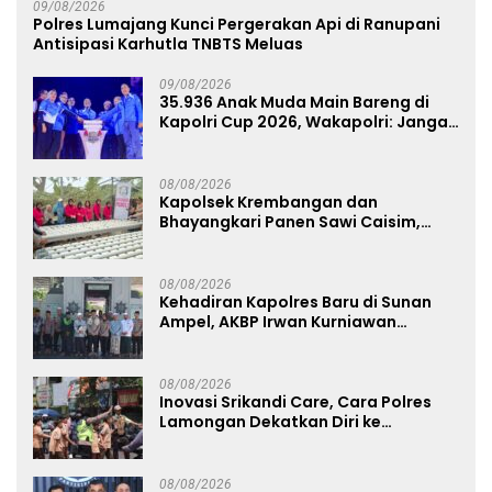
09/08/2026
Polres Lumajang Kunci Pergerakan Api di Ranupani
Antisipasi Karhutla TNBTS Meluas
09/08/2026
35.936 Anak Muda Main Bareng di
Kapolri Cup 2026, Wakapolri: Jangan
Cuma Jadi Penonton, Jadilah
Talenta Digital
08/08/2026
Kapolsek Krembangan dan
Bhayangkari Panen Sawi Caisim,
Dorong Warga Perkuat Ketahanan
Pangan
08/08/2026
Kehadiran Kapolres Baru di Sunan
Ampel, AKBP Irwan Kurniawan
Teguhkan Sinergi Polri dan Ulama
08/08/2026
Inovasi Srikandi Care, Cara Polres
Lamongan Dekatkan Diri ke
Masyarakat
08/08/2026