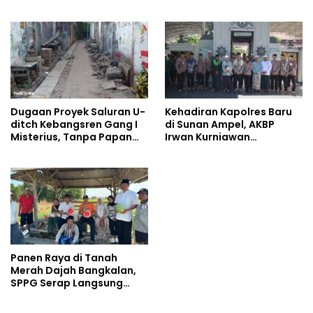
Cuma Jadi Penonton,
Karhutla TNBTS Meluas
Jadilah Talenta Digital
Dugaan Proyek Saluran U-
Kehadiran Kapolres Baru
ditch Kebangsren Gang I
di Sunan Ampel, AKBP
Misterius, Tanpa Papan
Irwan Kurniawan
Nama: Penunjukan
Teguhkan Sinergi Polri dan
Langsung Apa Liar?
Ulama
Panen Raya di Tanah
Merah Dajah Bangkalan,
SPPG Serap Langsung
Hasil Tani Petani