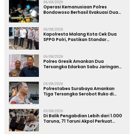
06/08/2026
Operasi Kemanusiaan Polres
Bondowoso Berhasil Evakuasi Dua
Jenazah di Gunung Piramid
06/08/2026
Kapolresta Malang Kota Cek Dua
SPPG Polri, Pastikan Standar
Pemenuhan Gizi dan Pengelolaan
Limbah Berjalan Optimal
06/08/2026
Polres Gresik Amankan Dua
Tersangka Edarkan Sabu Jaringan
Bangkalan
05/08/2026
Polrestabes Surabaya Amankan
Tiga Tersangka Serobot Ruko di
Ngagel
05/08/2026
Di Balik Pengabdian Lebih dari 1.000
Taruna, 71 Taruni Akpol Perkuat
Pembentukan Karakter Siswa
Sekolah Rakyat