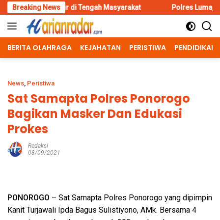
Skip
ir di Tengah Masyarakat
Breaking News
Polres Lumajang Kunci Pergerakan 
to
content
BERITA OLAHRAGA
KEJAHATAN
PERISTIWA
PENDIDIKAN
News
,
Peristiwa
Sat Samapta Polres Ponorogo
Bagikan Masker Dan Edukasi
Prokes
Redaksi
08/09/2021
PONOROGO
– Sat Samapta Polres Ponorogo yang dipimpin
Kanit Turjawali Ipda Bagus Sulistiyono, AMk. Bersama 4