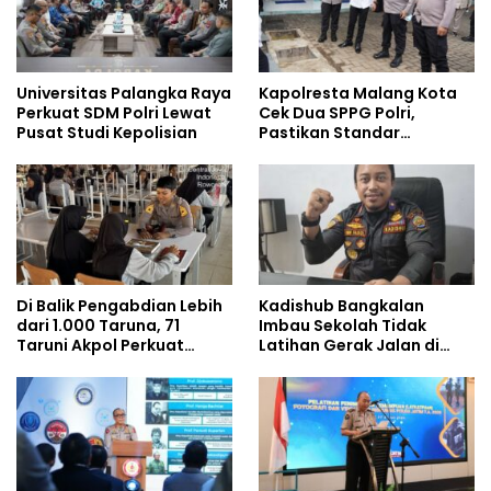
Universitas Palangka Raya
Kapolresta Malang Kota
Perkuat SDM Polri Lewat
Cek Dua SPPG Polri,
Pusat Studi Kepolisian
Pastikan Standar
Pemenuhan Gizi dan
Pengelolaan Limbah
Berjalan Optimal
Di Balik Pengabdian Lebih
Kadishub Bangkalan
dari 1.000 Taruna, 71
Imbau Sekolah Tidak
Taruni Akpol Perkuat
Latihan Gerak Jalan di
Pembentukan Karakter
Jalan Raya
Siswa Sekolah Rakyat