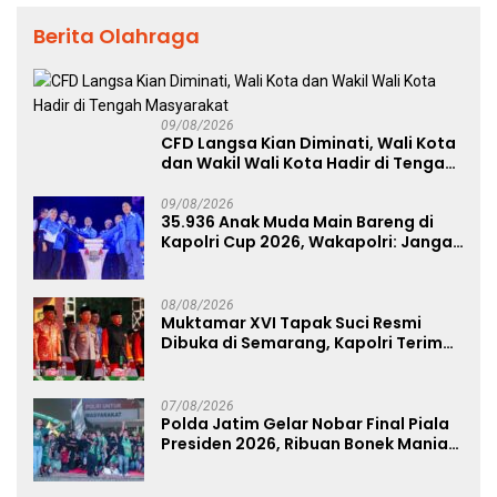
Berita Olahraga
09/08/2026
CFD Langsa Kian Diminati, Wali Kota
dan Wakil Wali Kota Hadir di Tengah
Masyarakat
09/08/2026
35.936 Anak Muda Main Bareng di
Kapolri Cup 2026, Wakapolri: Jangan
Cuma Jadi Penonton, Jadilah
Talenta Digital
08/08/2026
Muktamar XVI Tapak Suci Resmi
Dibuka di Semarang, Kapolri Terima
Anugerah Anggota Kehormatan
07/08/2026
Polda Jatim Gelar Nobar Final Piala
Presiden 2026, Ribuan Bonek Mania
Dukung Persebaya dari Lapangan
Mapolda