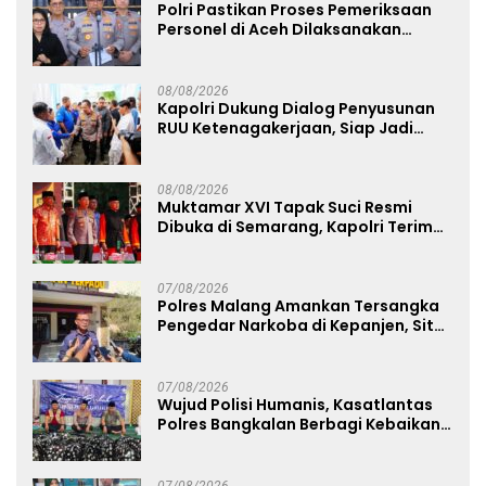
Polri Pastikan Proses Pemeriksaan
Personel di Aceh Dilaksanakan
Secara Profesional dan Transparan
08/08/2026
Kapolri Dukung Dialog Penyusunan
RUU Ketenagakerjaan, Siap Jadi
Jembatan Aspirasi Buruh
08/08/2026
Muktamar XVI Tapak Suci Resmi
Dibuka di Semarang, Kapolri Terima
Anugerah Anggota Kehormatan
07/08/2026
Polres Malang Amankan Tersangka
Pengedar Narkoba di Kepanjen, Sita
Sabu 96 Gram dan Ganja 131 Gram
07/08/2026
Wujud Polisi Humanis, Kasatlantas
Polres Bangkalan Berbagi Kebaikan
Lewat Jumat Berkah di Masjid Syekh
Ahmad Ibrahim