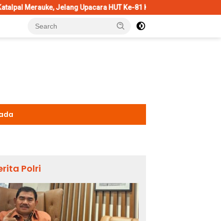
Jelang Upacara HUT Ke-81 Kemerdekaan RI
Penggantian Kap
kada
erita Polri