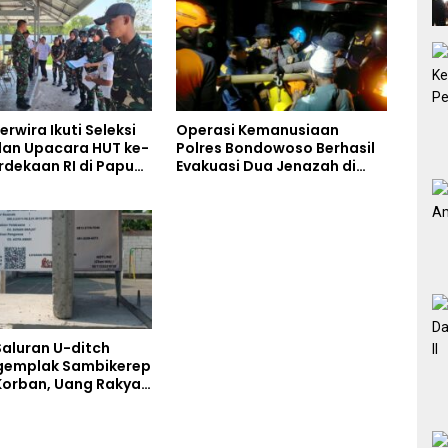
rwira Ikuti Seleksi
Operasi Kemanusiaan
an Upacara HUT ke-
Polres Bondowoso Berhasil
rdekaan RI di Papua
Evakuasi Dua Jenazah di
Gunung Piramid
Saluran U-ditch
gemplak Sambikerep
orban, Uang Rakyat
torkan Bukan untuk
kap Maut Warga