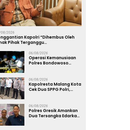
/08/2026
enggantian Kapolri “Dihembus Oleh
ihak Pihak Terganggu
enyamanannya”
06/08/2026
Operasi Kemanusiaan
Polres Bondowoso
Berhasil Evakuasi Dua
Jenazah di Gunung
Piramid
06/08/2026
Kapolresta Malang Kota
Cek Dua SPPG Polri,
Pastikan Standar
Pemenuhan Gizi dan
Pengelolaan Limbah
06/08/2026
Berjalan Optimal
Polres Gresik Amankan
Dua Tersangka Edarkan
Sabu Jaringan
Bangkalan