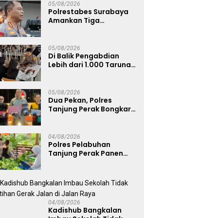
05/08/2026
Polrestabes Surabaya
Amankan Tiga
Tersangka Serobot
Ruko di Ngagel
05/08/2026
Di Balik Pengabdian
Lebih dari 1.000 Taruna,
71 Taruni Akpol Perkuat
Pembentukan Karakter
Siswa Sekolah Rakyat
05/08/2026
Dua Pekan, Polres
Tanjung Perak Bongkar
Tiga Jaringan Narkoba
22,76 Gram Sabu dan Pil
Ekstasi
04/08/2026
Polres Pelabuhan
Tanjung Perak Panen
Sawi Caisin Hidroponik,
Wujud Nyata Dukung
Ketahanan Pangan
Nasional
04/08/2026
Kadishub Bangkalan