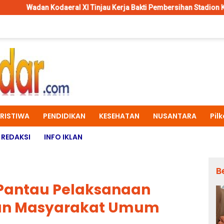
eral XI Tinjau Kerja Bakti Pembersihan Stadion Katalpal Merauke, 
ERISTIWA
PENDIDIKAN
KESEHATAN
NUSANTARA
Pil
REDAKSI
INFO IKLAN
B
Pantau Pelaksanaan
 dan Masyarakat Umum