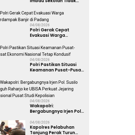
Imbau Sekolah Tidak
Latihan Gerak Jalan di
Jalan Raya
04/08/2026
Polri Gerak Cepat
Evakuasi Warga
Terdampak Banjir di
Padang
04/08/2026
Polri Pastikan Situasi
Keamanan Pusat-Pusat
Ekonomi Nasional Tetap
Kondusif
04/08/2026
Wakapolri:
Bergabungnya Irjen Pol.
Susilo Teguh Raharjo ke
UBISA Perkuat Jejaring
04/08/2026
Kapolres Pelabuhan
Nasional Pusat Studi
Tanjung Perak Turun
Kepolisian