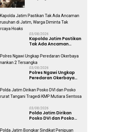
Dampingi Korban,
Pastikan Penanganan
Kebakaran KM Mutiara
Sentosa 2 Berjalan
Maksimal
03/08/2026
Kapolda Jatim Pastikan
Tak Ada Ancaman
Kerusuhan di Jatim,
Warga Diminta Tak
Percaya Hoaks
03/08/2026
Polres Ngawi Ungkap
Peredaran Okerbaya
Amankan 2 Tersangka
03/08/2026
Polda Jatim Dirikan
Posko DVI dan Posko
Darurat Tangani
Tragedi KMP Mutiara