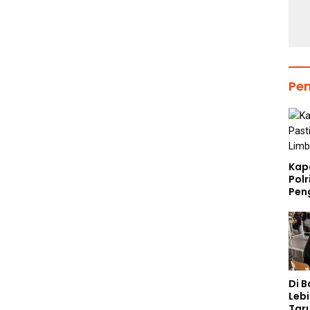
Pe
Kap
Polr
Pen
Di 
Lebi
Taru