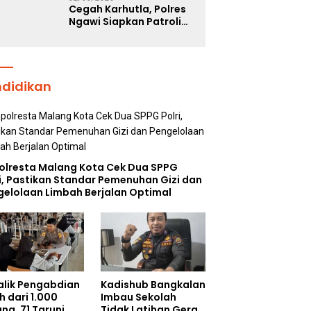
Cegah Karhutla, Polres
Ngawi Siapkan Patroli
Deteksi Dini Titik Api
ndidikan
olresta Malang Kota Cek Dua SPPG
i, Pastikan Standar Pemenuhan Gizi dan
gelolaan Limbah Berjalan Optimal
Balik Pengabdian
Kadishub Bangkalan
h dari 1.000
Imbau Sekolah
na, 71 Taruni
Tidak Latihan Gerak