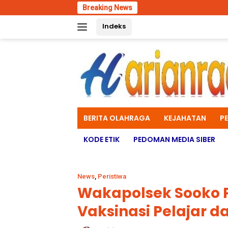
Skip
Breaking News
Wadan Koda
to
Indeks
content
BERITA OLAHRAGA
KEJAHATAN
P
KODE ETIK
PEDOMAN MEDIA SIBER
News
,
Peristiwa
Wakapolsek Sooko 
Vaksinasi Pelajar