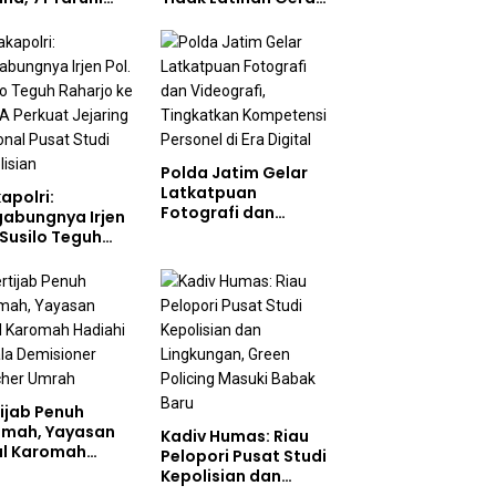
ol Perkuat
Jalan di Jalan Raya
bentukan
akter Siswa
olah Rakyat
Polda Jatim Gelar
Latkatpuan
apolri:
Fotografi dan
gabungnya Irjen
Videografi,
 Susilo Teguh
Tingkatkan
arjo ke UBISA
Kompetensi
uat Jejaring
Personel di Era
ional Pusat
Digital
i Kepolisian
ijab Penuh
dmah, Yayasan
Kadiv Humas: Riau
ul Karomah
Pelopori Pusat Studi
iahi Kepala
Kepolisian dan
isioner Voucher
Lingkungan, Green