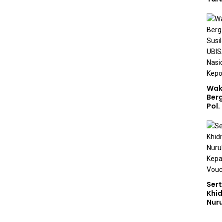
Akp
Pem
Kar
Sek
Wak
Ber
Pol.
Rah
Perk
Nas
Stud
Sert
Khi
Nur
Had
Dem