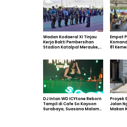
Wadan Kodaeral XI Tinjau
Empat Pe
Kerja Bakti Pembersihan
Komand
Stadion Katalpal Merauke,
81 Keme
Jelang Upacara HUT Ke-81
Selatan
Kemerdekaan RI
DJ Intan WD ICYtone Reborn
Proyek 
Tampil di Cafe So Kayoon
Jalan N
Surabaya, Suasana Malam
Makan K
Makin Meriah
Digelon
Perang