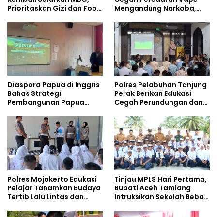
Prioritaskan Gizi dan Food
Mengandung Narkoba,
Safety
Gencarkan Sosialisasi di
Kalangan Remaja
Diaspora Papua di Inggris
Polres Pelabuhan Tanjung
Bahas Strategi
Perak Berikan Edukasi
Pembangunan Papua
Cegah Perundungan dan
bersama Mahasiswa
Bijak Bermedia Sosial
Doktoral Internasional
kepada Pelajar MPLS
Polres Mojokerto Edukasi
Tinjau MPLS Hari Pertama,
Pelajar Tanamkan Budaya
Bupati Aceh Tamiang
Tertib Lalu Lintas dan
Intruksikan Sekolah Bebas
Cegah Perundungan
Perundungan