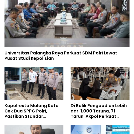
Universitas Palangka Raya Perkuat SDM Polri Lewat
Pusat Studi Kepolisian
Kapolresta Malang Kota
Di Balik Pengabdian Lebih
Cek Dua SPPG Polri,
dari 1.000 Taruna, 71
Pastikan Standar
Taruni Akpol Perkuat
Pemenuhan Gizi dan
Pembentukan Karakter
Pengelolaan Limbah
Siswa Sekolah Rakyat
Berjalan Optimal