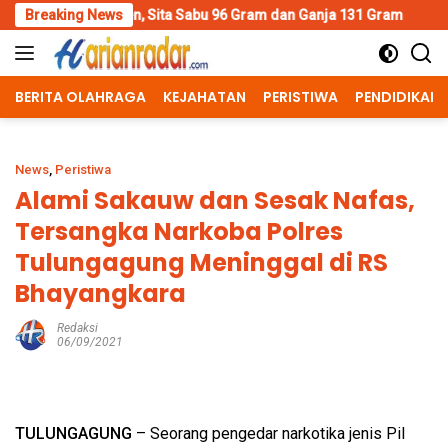
Skip
Sita Sabu 96 Gram dan Ganja 131 Gram
Breaking News
Wujud Polisi Human
to
content
BERITA OLAHRAGA
KEJAHATAN
PERISTIWA
PENDIDIKAN
News
,
Peristiwa
Alami Sakauw dan Sesak Nafas,
Tersangka Narkoba Polres
Tulungagung Meninggal di RS
Bhayangkara
Redaksi
06/09/2021
TULUNGAGUNG
– Seorang pengedar narkotika jenis Pil