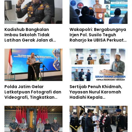
Kadishub Bangkalan
Wakapolri: Bergabungnya
Imbau Sekolah Tidak
Irjen Pol. Susilo Teguh
Latihan Gerak Jalan di
Raharjo ke UBISA Perkuat
Jalan Raya
Jejaring Nasional Pusat
Studi Kepolisian
Polda Jatim Gelar
Sertijab Penuh Khidmah,
Latkatpuan Fotografi dan
Yayasan Nurul Karomah
Videografi, Tingkatkan
Hadiahi Kepala
Kompetensi Personel di
Demisioner Voucher
Era Digital
Umrah