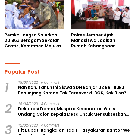
Pemko Langsa Salurkan
Polres Jember Ajak
20.963 Seragam Sekolah
Mahasiswa Jadikan
Gratis, Komitmen Majukan
Rumah Kebangsaan
Pendidikan
Ruang Kolaborasi Lahirkan
Gagasan Konstruktif
Popular Post
1
18/08/2022
6 Comment
Nah Kan, Tahun Ini Siswa SDN Banjar 02 Beli Buku
Penunjang Karena Tak Tercover di BOS, Kok Bisa?
2
18/04/2023
4 Comment
Deklarasi Damai, Muspika Kecamatan Galis
Undang Calon Kepala Desa Untuk Mensukseskan
Pilkades Aman dan Damai
3
12/02/2023
4 Comment
Plt Bupati Bangkalan Hadiri Tasyakuran Kantor We