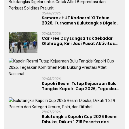
05/08/2026
Semarak HUT Kodaeral XI Tahun
2026, Turnamen Bulutangkis Digelar
untuk Cetak Atlet Berprestasi dan
Perkuat Soliditas Prajurit
02/08/2026
Car Free Day Langsa Tak Sekadar
Olahraga, Kini Jadi Pusat Aktivitas
dan Pelayanan Publik
02/08/2026
Kapolri Resmi Tutup Kejuaraan Bulu
Tangkis Kapolri Cup 2026, Tegaskan
Komitmen Polri Dukung Prestasi
Atlet Nasional
28/07/2026
Bulutangkis Kapolri Cup 2026 Resmi
Dibuka, Diikuti 1.219 Peserta dari
Kategori Umum, Polri, dan Difabel