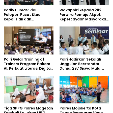
Kadiv Humas: Riau
Wakapolri kepada 282
Pelopori Pusat Studi
Perwira Remaja Akpol:
Kepolisian dan
Kepercayaan Masyarakat
Lingkungan, Green
Dibangun dari Integritas
Policing Masuki Babak
Baru
Polri Gelar Training of
Polri Hadirkan Sekolah
Trainers Program Paham
Unggulan Berstandar
AI, Perkuat Literasi Digital
Dunia, 297 Siswa Mulai
Pelajar
Tempati Kampus
Tiga SPPG Polres Magetan
Polres Mojokerto Kota
Kembali Salurkan MBG,
Cegah Peredaran Vape