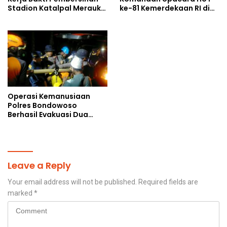
Stadion Katalpal Merauke,
ke-81 Kemerdekaan RI di
Jelang Upacara HUT Ke-81
Papua Selatan
Kemerdekaan RI
Operasi Kemanusiaan
Polres Bondowoso
Berhasil Evakuasi Dua
Jenazah di Gunung
Piramid
Leave a Reply
Your email address will not be published.
Required fields are
marked
*