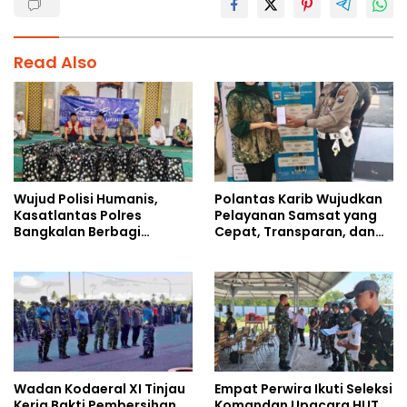
Read Also
Wujud Polisi Humanis,
Polantas Karib Wujudkan
Kasatlantas Polres
Pelayanan Samsat yang
Bangkalan Berbagi
Cepat, Transparan, dan
Kebaikan Lewat Jumat
Humanis
Berkah di Masjid Syekh
Ahmad Ibrahim
Wadan Kodaeral XI Tinjau
Empat Perwira Ikuti Seleksi
Kerja Bakti Pembersihan
Komandan Upacara HUT