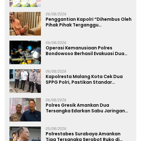
Kemerdekaan RI ke-81
06/08/2026
Penggantian Kapolri “Dihembus Oleh
Pihak Pihak Terganggu
Kenyamanannya”
06/08/2026
Operasi Kemanusiaan Polres
Bondowoso Berhasil Evakuasi Dua
Jenazah di Gunung Piramid
06/08/2026
Kapolresta Malang Kota Cek Dua
SPPG Polri, Pastikan Standar
Pemenuhan Gizi dan Pengelolaan
Limbah Berjalan Optimal
06/08/2026
Polres Gresik Amankan Dua
Tersangka Edarkan Sabu Jaringan
Bangkalan
05/08/2026
Polrestabes Surabaya Amankan
Tiga Tersangka Serobot Ruko di