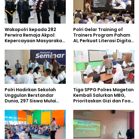
Wakapolri kepada 282
Polri Gelar Training of
Perwira Remaja Akpol:
Trainers Program Paham
Kepercayaan Masyarakat
AI, Perkuat Literasi Digital
Dibangun dari Integritas
Pelajar
Polri Hadirkan Sekolah
Tiga SPPG Polres Magetan
Unggulan Berstandar
Kembali Salurkan MBG,
Dunia, 297 Siswa Mulai
Prioritaskan Gizi dan Food
Tempati Kampus
Safety