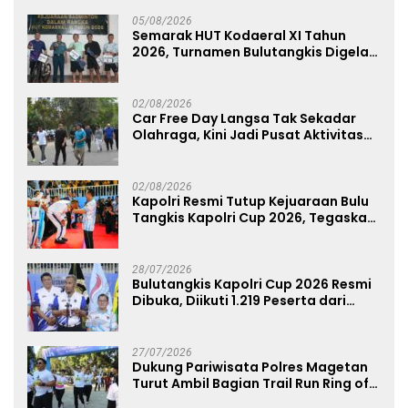
Mapolda
05/08/2026
Semarak HUT Kodaeral XI Tahun
2026, Turnamen Bulutangkis Digelar
untuk Cetak Atlet Berprestasi dan
Perkuat Soliditas Prajurit
02/08/2026
Car Free Day Langsa Tak Sekadar
Olahraga, Kini Jadi Pusat Aktivitas
dan Pelayanan Publik
02/08/2026
Kapolri Resmi Tutup Kejuaraan Bulu
Tangkis Kapolri Cup 2026, Tegaskan
Komitmen Polri Dukung Prestasi
Atlet Nasional
28/07/2026
Bulutangkis Kapolri Cup 2026 Resmi
Dibuka, Diikuti 1.219 Peserta dari
Kategori Umum, Polri, dan Difabel
27/07/2026
Dukung Pariwisata Polres Magetan
Turut Ambil Bagian Trail Run Ring of
Lawu 2026