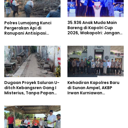
35.936 Anak Muda Main
Polres Lumajang Kunci
Bareng di Kapolri Cup
Pergerakan Api di
2026, Wakapolri: Jangan
Ranupani Antisipasi
Cuma Jadi Penonton,
Karhutla TNBTS Meluas
Jadilah Talenta Digital
Dugaan Proyek Saluran U-
Kehadiran Kapolres Baru
ditch Kebangsren Gang I
di Sunan Ampel, AKBP
Misterius, Tanpa Papan
Irwan Kurniawan
Nama: Penunjukan
Teguhkan Sinergi Polri dan
Langsung Apa Liar?
Ulama