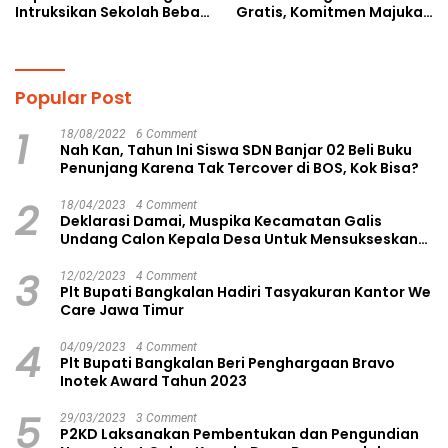
Intruksikan Sekolah Bebas
Gratis, Komitmen Majukan
Perundungan
Pendidikan
Popular Post
1
18/08/2022
6 Comment
Nah Kan, Tahun Ini Siswa SDN Banjar 02 Beli Buku
Penunjang Karena Tak Tercover di BOS, Kok Bisa?
2
18/04/2023
4 Comment
Deklarasi Damai, Muspika Kecamatan Galis
Undang Calon Kepala Desa Untuk Mensukseskan
Pilkades Aman dan Damai
3
12/02/2023
4 Comment
Plt Bupati Bangkalan Hadiri Tasyakuran Kantor We
Care Jawa Timur
4
04/09/2023
4 Comment
Plt Bupati Bangkalan Beri Penghargaan Bravo
Inotek Award Tahun 2023
5
29/03/2023
3 Comment
P2KD Laksanakan Pembentukan dan Pengundian