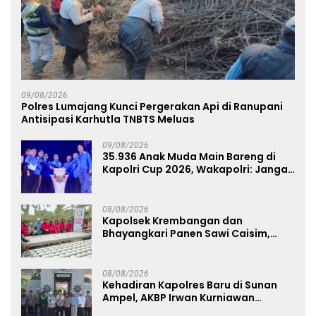
09/08/2026
Polres Lumajang Kunci Pergerakan Api di Ranupani
Antisipasi Karhutla TNBTS Meluas
09/08/2026
35.936 Anak Muda Main Bareng di
Kapolri Cup 2026, Wakapolri: Jangan
Cuma Jadi Penonton, Jadilah
Talenta Digital
08/08/2026
Kapolsek Krembangan dan
Bhayangkari Panen Sawi Caisim,
Dorong Warga Perkuat Ketahanan
Pangan
08/08/2026
Kehadiran Kapolres Baru di Sunan
Ampel, AKBP Irwan Kurniawan
Teguhkan Sinergi Polri dan Ulama