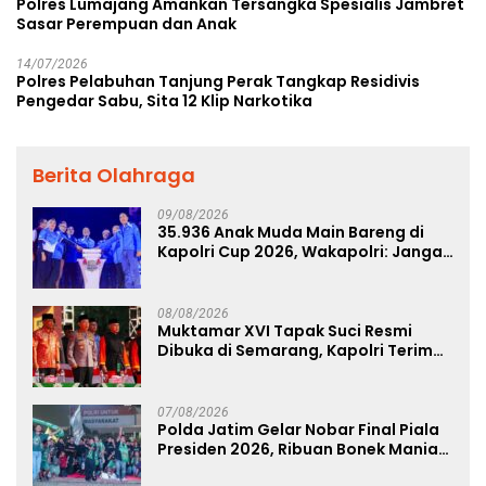
Polres Lumajang Amankan Tersangka Spesialis Jambret
Sasar Perempuan dan Anak
14/07/2026
Polres Pelabuhan Tanjung Perak Tangkap Residivis
Pengedar Sabu, Sita 12 Klip Narkotika
Berita Olahraga
09/08/2026
35.936 Anak Muda Main Bareng di
Kapolri Cup 2026, Wakapolri: Jangan
Cuma Jadi Penonton, Jadilah
Talenta Digital
08/08/2026
Muktamar XVI Tapak Suci Resmi
Dibuka di Semarang, Kapolri Terima
Anugerah Anggota Kehormatan
07/08/2026
Polda Jatim Gelar Nobar Final Piala
Presiden 2026, Ribuan Bonek Mania
Dukung Persebaya dari Lapangan