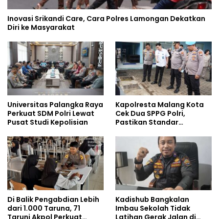
Inovasi Srikandi Care, Cara Polres Lamongan Dekatkan
Diri ke Masyarakat
Universitas Palangka Raya
Kapolresta Malang Kota
Perkuat SDM Polri Lewat
Cek Dua SPPG Polri,
Pusat Studi Kepolisian
Pastikan Standar
Pemenuhan Gizi dan
Pengelolaan Limbah
Berjalan Optimal
Di Balik Pengabdian Lebih
Kadishub Bangkalan
dari 1.000 Taruna, 71
Imbau Sekolah Tidak
Taruni Akpol Perkuat
Latihan Gerak Jalan di