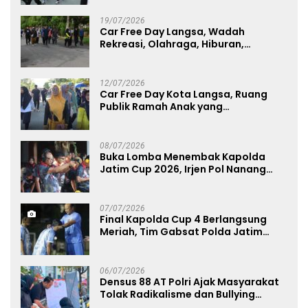
19/07/2026
Car Free Day Langsa, Wadah
Rekreasi, Olahraga, Hiburan,
Layanan Publik, dan Penguatan
UMKM
12/07/2026
Car Free Day Kota Langsa, Ruang
Publik Ramah Anak yang
Menggerakkan UMKM dan Layanan
Publik
08/07/2026
Buka Lomba Menembak Kapolda
Jatim Cup 2026, Irjen Pol Nanang
Avianto Tekankan Profesionalisme
Penggunaan Senjata Api
07/07/2026
Final Kapolda Cup 4 Berlangsung
Meriah, Tim Gabsat Polda Jatim
Angkat Trofi Juara
06/07/2026
Densus 88 AT Polri Ajak Masyarakat
Tolak Radikalisme dan Bullying
melalui Kampanye Edukasi di Car