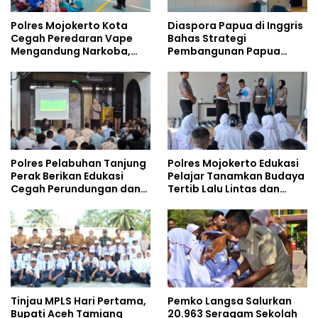
Polres Mojokerto Kota
Diaspora Papua di Inggris
Cegah Peredaran Vape
Bahas Strategi
Mengandung Narkoba,
Pembangunan Papua
Gencarkan Sosialisasi di
bersama Mahasiswa
Kalangan Remaja
Doktoral Internasional
Polres Pelabuhan Tanjung
Polres Mojokerto Edukasi
Perak Berikan Edukasi
Pelajar Tanamkan Budaya
Cegah Perundungan dan
Tertib Lalu Lintas dan
Bijak Bermedia Sosial
Cegah Perundungan
kepada Pelajar MPLS
Tinjau MPLS Hari Pertama,
Pemko Langsa Salurkan
Bupati Aceh Tamiang
20.963 Seragam Sekolah