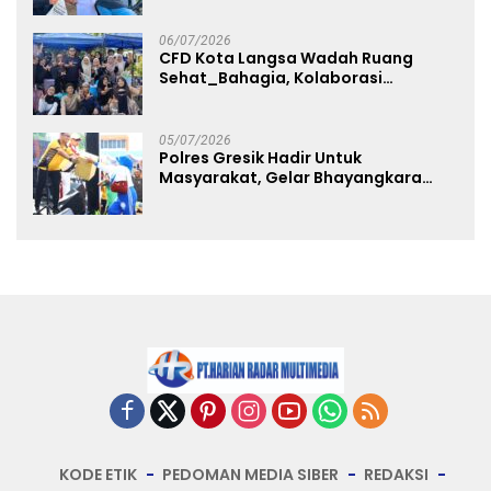
Free Day Makassar
06/07/2026
CFD Kota Langsa Wadah Ruang
Sehat_Bahagia, Kolaborasi
Panggung UMKM Bersama
Dekranasda Gerakan Ekonomi Lokal
05/07/2026
Polres Gresik Hadir Untuk
Masyarakat, Gelar Bhayangkara
Fest 2026 Pererat Kebersamaan
KODE ETIK
PEDOMAN MEDIA SIBER
REDAKSI