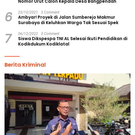
Nomor Urut Calon Kepala Desa Bangpendah
6
23/10/2021
3 Comment
Ambyar! Proyek di Jalan Sumberejo Makmur
Surabaya di Keluhkan Warga Tak Sesuai Spek
7
06/12/2022
3 Comment
Siswa Dikspespa TNI AL Selesai Ikuti Pendidikan di
Kodikdukum Kodiklatal
Berita Kriminal