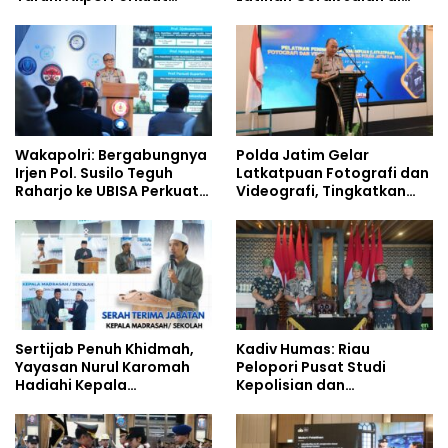
Pembentukan Karakter
Jalan Raya
Siswa Sekolah Rakyat
Wakapolri: Bergabungnya
Polda Jatim Gelar
Irjen Pol. Susilo Teguh
Latkatpuan Fotografi dan
Raharjo ke UBISA Perkuat
Videografi, Tingkatkan
Jejaring Nasional Pusat
Kompetensi Personel di
Studi Kepolisian
Era Digital
Sertijab Penuh Khidmah,
Kadiv Humas: Riau
Yayasan Nurul Karomah
Pelopori Pusat Studi
Hadiahi Kepala
Kepolisian dan
Demisioner Voucher
Lingkungan, Green
Umrah
Policing Masuki Babak
Baru