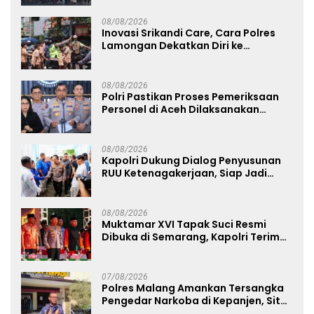
08/08/2026
Inovasi Srikandi Care, Cara Polres
Lamongan Dekatkan Diri ke
Masyarakat
08/08/2026
Polri Pastikan Proses Pemeriksaan
Personel di Aceh Dilaksanakan
Secara Profesional dan Transparan
08/08/2026
Kapolri Dukung Dialog Penyusunan
RUU Ketenagakerjaan, Siap Jadi
Jembatan Aspirasi Buruh
08/08/2026
Muktamar XVI Tapak Suci Resmi
Dibuka di Semarang, Kapolri Terima
Anugerah Anggota Kehormatan
07/08/2026
Polres Malang Amankan Tersangka
Pengedar Narkoba di Kepanjen, Sita
Sabu 96 Gram dan Ganja 131 Gram