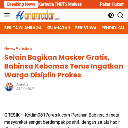
Skip
 Karhutla TNBTS Meluas
Breaking News
Pakar Hukum Dorong Polri Tindak 
to
content
BERITA OLAHRAGA
KEJAHATAN
PERISTIWA
PENDIDIKAN
News
,
Peristiwa
Selain Bagikan Masker Gratis,
Babinsa Kebomas Terus Ingatkan
Warga Disiplin Prokes
Redaksi
05/09/2021
GRESIK
– Kodim0817gresik.com Peranan Babinsa dimata
masyarakat sangat berdampak positif, dengan selalu hadir