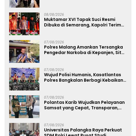
Jembatan Aspirasi Buruh
08/08/2026
Muktamar XVI Tapak Suci Resmi
Dibuka di Semarang, Kapolri Terima
Anugerah Anggota Kehormatan
07/08/2026
Polres Malang Amankan Tersangka
Pengedar Narkoba di Kepanjen, Sita
Sabu 96 Gram dan Ganja 131 Gram
07/08/2026
Wujud Polisi Humanis, Kasatlantas
Polres Bangkalan Berbagi Kebaikan
Lewat Jumat Berkah di Masjid Syekh
Ahmad Ibrahim
07/08/2026
Polantas Karib Wujudkan Pelayanan
Samsat yang Cepat, Transparan,
dan Humanis
07/08/2026
Universitas Palangka Raya Perkuat
SDM Polri Lewat Pusat Studi