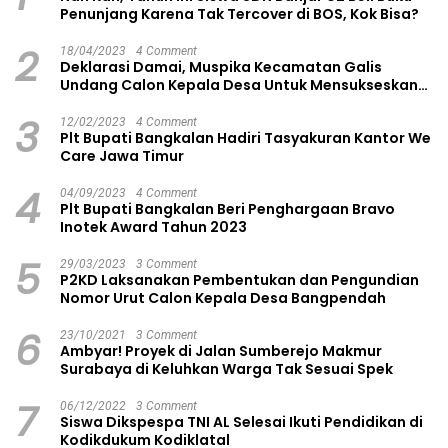
Penunjang Karena Tak Tercover di BOS, Kok Bisa?
2
18/04/2023
4 Comment
Deklarasi Damai, Muspika Kecamatan Galis
Undang Calon Kepala Desa Untuk Mensukseskan
Pilkades Aman dan Damai
3
12/02/2023
4 Comment
Plt Bupati Bangkalan Hadiri Tasyakuran Kantor We
Care Jawa Timur
4
04/09/2023
4 Comment
Plt Bupati Bangkalan Beri Penghargaan Bravo
Inotek Award Tahun 2023
5
29/03/2023
3 Comment
P2KD Laksanakan Pembentukan dan Pengundian
Nomor Urut Calon Kepala Desa Bangpendah
6
23/10/2021
3 Comment
Ambyar! Proyek di Jalan Sumberejo Makmur
Surabaya di Keluhkan Warga Tak Sesuai Spek
7
06/12/2022
3 Comment
Siswa Dikspespa TNI AL Selesai Ikuti Pendidikan di
Kodikdukum Kodiklatal