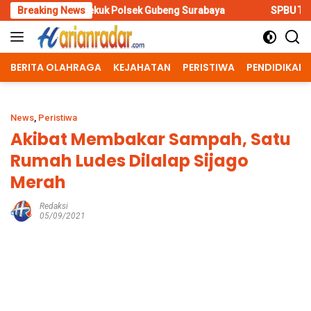
Skip
bekuk Polsek Gubeng Surabaya
Breaking News
SPBU Tangkel Bangkalan Did
to
content
BERITA OLAHRAGA
KEJAHATAN
PERISTIWA
PENDIDIKAN
News
,
Peristiwa
Akibat Membakar Sampah, Satu
Rumah Ludes Dilalap Sijago
Merah
Redaksi
05/09/2021