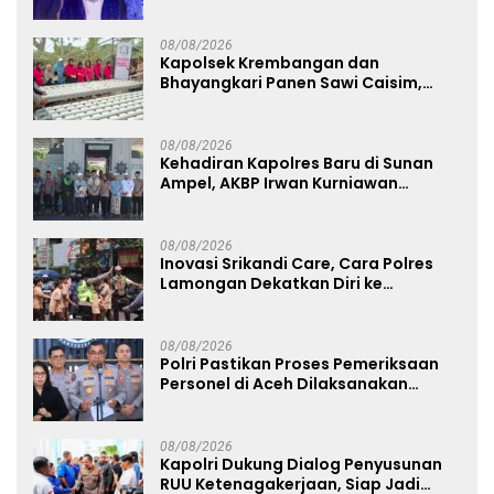
Cuma Jadi Penonton, Jadilah
Talenta Digital
08/08/2026
Kapolsek Krembangan dan
Bhayangkari Panen Sawi Caisim,
Dorong Warga Perkuat Ketahanan
Pangan
08/08/2026
Kehadiran Kapolres Baru di Sunan
Ampel, AKBP Irwan Kurniawan
Teguhkan Sinergi Polri dan Ulama
08/08/2026
Inovasi Srikandi Care, Cara Polres
Lamongan Dekatkan Diri ke
Masyarakat
08/08/2026
Polri Pastikan Proses Pemeriksaan
Personel di Aceh Dilaksanakan
Secara Profesional dan Transparan
08/08/2026
Kapolri Dukung Dialog Penyusunan
RUU Ketenagakerjaan, Siap Jadi