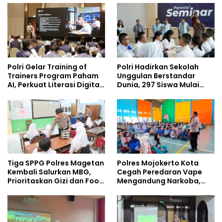
Policing Masuki Babak
Baru
Polri Gelar Training of
Polri Hadirkan Sekolah
Trainers Program Paham
Unggulan Berstandar
AI, Perkuat Literasi Digital
Dunia, 297 Siswa Mulai
Pelajar
Tempati Kampus
Tiga SPPG Polres Magetan
Polres Mojokerto Kota
Kembali Salurkan MBG,
Cegah Peredaran Vape
Prioritaskan Gizi dan Food
Mengandung Narkoba,
Safety
Gencarkan Sosialisasi di
Kalangan Remaja