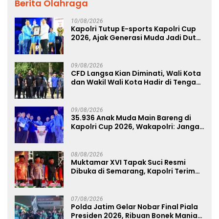
Berita Olahraga
10/08/2026
Kapolri Tutup E-sports Kapolri Cup
2026, Ajak Generasi Muda Jadi Duta
Kamtibmas dan Aktif Laporkan
Gangguan Ke 110
09/08/2026
CFD Langsa Kian Diminati, Wali Kota
dan Wakil Wali Kota Hadir di Tengah
Masyarakat
09/08/2026
35.936 Anak Muda Main Bareng di
Kapolri Cup 2026, Wakapolri: Jangan
Cuma Jadi Penonton, Jadilah
Talenta Digital
08/08/2026
Muktamar XVI Tapak Suci Resmi
Dibuka di Semarang, Kapolri Terima
Anugerah Anggota Kehormatan
07/08/2026
Polda Jatim Gelar Nobar Final Piala
Presiden 2026, Ribuan Bonek Mania