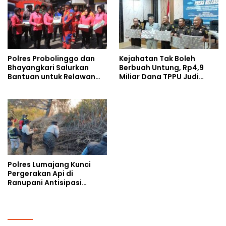
Polres Probolinggo dan
Kejahatan Tak Boleh
Bhayangkari Salurkan
Berbuah Untung, Rp4,9
Bantuan untuk Relawan
Miliar Dana TPPU Judi
Karhutla TNBTS di Bromo
Online Dirampas untuk
Negara
Polres Lumajang Kunci
Pergerakan Api di
Ranupani Antisipasi
Karhutla TNBTS Meluas