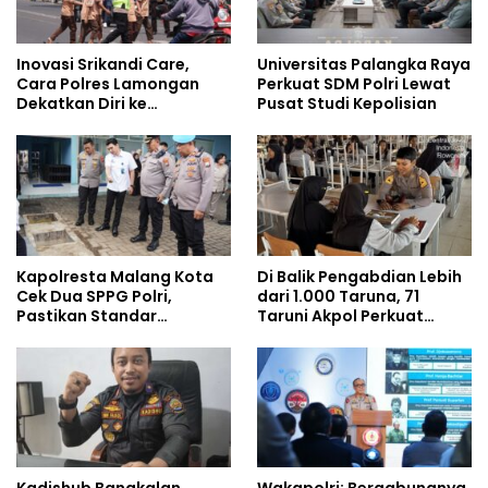
Inovasi Srikandi Care,
Universitas Palangka Raya
Cara Polres Lamongan
Perkuat SDM Polri Lewat
Dekatkan Diri ke
Pusat Studi Kepolisian
Masyarakat
Kapolresta Malang Kota
Di Balik Pengabdian Lebih
Cek Dua SPPG Polri,
dari 1.000 Taruna, 71
Pastikan Standar
Taruni Akpol Perkuat
Pemenuhan Gizi dan
Pembentukan Karakter
Pengelolaan Limbah
Siswa Sekolah Rakyat
Berjalan Optimal