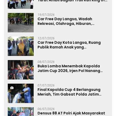
Turut Ambil Bagian Trail Run Ring of
Lawu 2026
19/07/2026
Car Free Day Langsa, Wadah
Rekreasi, Olahraga, Hiburan,
Layanan Publik, dan Penguatan
UMKM
12/07/2026
Car Free Day Kota Langsa, Ruang
Publik Ramah Anak yang
Menggerakkan UMKM dan Layanan
Publik
08/07/2026
Buka Lomba Menembak Kapolda
Jatim Cup 2026, Irjen Pol Nanang
Avianto Tekankan Profesionalisme
Penggunaan Senjata Api
07/07/2026
Final Kapolda Cup 4 Berlangsung
Meriah, Tim Gabsat Polda Jatim
Angkat Trofi Juara
06/07/2026
Densus 88 AT Polri Ajak Masyarakat