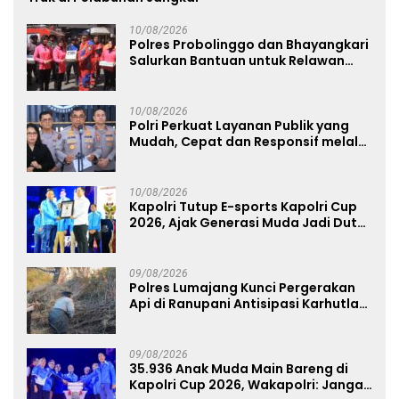
10/08/2026
Polres Probolinggo dan Bhayangkari
Salurkan Bantuan untuk Relawan
Karhutla TNBTS di Bromo
10/08/2026
Polri Perkuat Layanan Publik yang
Mudah, Cepat dan Responsif melalui
SuperApp Polri
10/08/2026
Kapolri Tutup E-sports Kapolri Cup
2026, Ajak Generasi Muda Jadi Duta
Kamtibmas dan Aktif Laporkan
Gangguan Ke 110
09/08/2026
Polres Lumajang Kunci Pergerakan
Api di Ranupani Antisipasi Karhutla
TNBTS Meluas
09/08/2026
35.936 Anak Muda Main Bareng di
Kapolri Cup 2026, Wakapolri: Jangan