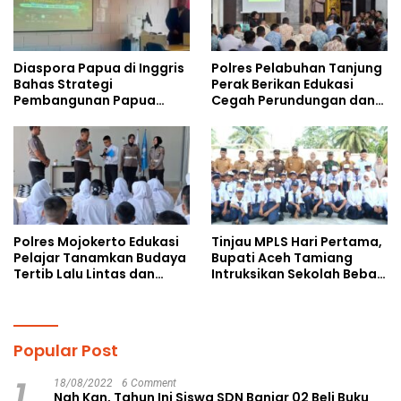
Diaspora Papua di Inggris
Polres Pelabuhan Tanjung
Bahas Strategi
Perak Berikan Edukasi
Pembangunan Papua
Cegah Perundungan dan
bersama Mahasiswa
Bijak Bermedia Sosial
Doktoral Internasional
kepada Pelajar MPLS
Polres Mojokerto Edukasi
Tinjau MPLS Hari Pertama,
Pelajar Tanamkan Budaya
Bupati Aceh Tamiang
Tertib Lalu Lintas dan
Intruksikan Sekolah Bebas
Cegah Perundungan
Perundungan
Popular Post
1
18/08/2022
6 Comment
Nah Kan, Tahun Ini Siswa SDN Banjar 02 Beli Buku