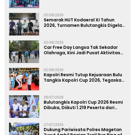
Dukung Persebaya dari Lapangan
Mapolda
05/08/2026
Semarak HUT Kodaeral XI Tahun
2026, Turnamen Bulutangkis Digelar
untuk Cetak Atlet Berprestasi dan
Perkuat Soliditas Prajurit
02/08/2026
Car Free Day Langsa Tak Sekadar
Olahraga, Kini Jadi Pusat Aktivitas
dan Pelayanan Publik
02/08/2026
Kapolri Resmi Tutup Kejuaraan Bulu
Tangkis Kapolri Cup 2026, Tegaskan
Komitmen Polri Dukung Prestasi
Atlet Nasional
28/07/2026
Bulutangkis Kapolri Cup 2026 Resmi
Dibuka, Diikuti 1.219 Peserta dari
Kategori Umum, Polri, dan Difabel
27/07/2026
Dukung Pariwisata Polres Magetan