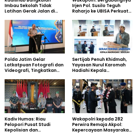
Kadishub Bangkalan
Wakapolri: Bergabungnya
Imbau Sekolah Tidak
Irjen Pol. Susilo Teguh
Latihan Gerak Jalan di
Raharjo ke UBISA Perkuat
Jalan Raya
Jejaring Nasional Pusat
Studi Kepolisian
Polda Jatim Gelar
Sertijab Penuh Khidmah,
Latkatpuan Fotografi dan
Yayasan Nurul Karomah
Videografi, Tingkatkan
Hadiahi Kepala
Kompetensi Personel di
Demisioner Voucher
Era Digital
Umrah
Kadiv Humas: Riau
Wakapolri kepada 282
Pelopori Pusat Studi
Perwira Remaja Akpol:
Kepolisian dan
Kepercayaan Masyarakat
Lingkungan, Green
Dibangun dari Integritas