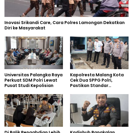
Inovasi Srikandi Care, Cara Polres Lamongan Dekatkan
Diri ke Masyarakat
Universitas Palangka Raya
Kapolresta Malang Kota
Perkuat SDM Polri Lewat
Cek Dua SPPG Polri,
Pusat Studi Kepolisian
Pastikan Standar
Pemenuhan Gizi dan
Pengelolaan Limbah
Berjalan Optimal
Di Balik Pengabdian Lebih
Kadishub Bangkalan