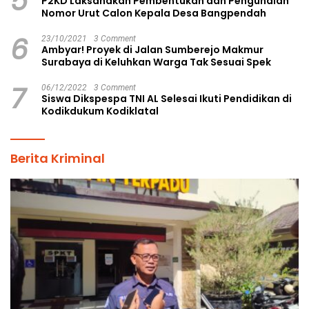
5
P2KD Laksanakan Pembentukan dan Pengundian
Nomor Urut Calon Kepala Desa Bangpendah
6
23/10/2021
3 Comment
Ambyar! Proyek di Jalan Sumberejo Makmur
Surabaya di Keluhkan Warga Tak Sesuai Spek
7
06/12/2022
3 Comment
Siswa Dikspespa TNI AL Selesai Ikuti Pendidikan di
Kodikdukum Kodiklatal
Berita Kriminal