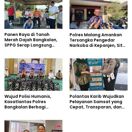
Panen Raya di Tanah
Polres Malang Amankan
Merah Dajah Bangkalan,
Tersangka Pengedar
SPPG Serap Langsung
Narkoba di Kepanjen, Sita
Hasil Tani Petani
Sabu 96 Gram dan Ganja
131 Gram
Wujud Polisi Humanis,
Polantas Karib Wujudkan
Kasatlantas Polres
Pelayanan Samsat yang
Bangkalan Berbagi
Cepat, Transparan, dan
Kebaikan Lewat Jumat
Humanis
Berkah di Masjid Syekh
Ahmad Ibrahim