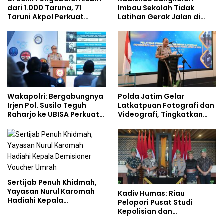
dari 1.000 Taruna, 71
Imbau Sekolah Tidak
Taruni Akpol Perkuat
Latihan Gerak Jalan di
Pembentukan Karakter
Jalan Raya
Siswa Sekolah Rakyat
Wakapolri: Bergabungnya
Polda Jatim Gelar
Irjen Pol. Susilo Teguh
Latkatpuan Fotografi dan
Raharjo ke UBISA Perkuat
Videografi, Tingkatkan
Jejaring Nasional Pusat
Kompetensi Personel di
Studi Kepolisian
Era Digital
Sertijab Penuh Khidmah,
Yayasan Nurul Karomah
Kadiv Humas: Riau
Hadiahi Kepala
Pelopori Pusat Studi
Demisioner Voucher
Kepolisian dan
Umrah
Lingkungan, Green