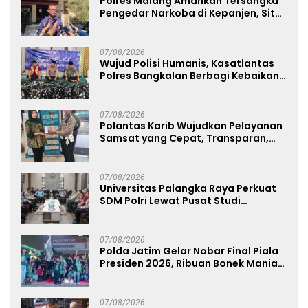
Polres Malang Amankan Tersangka
Pengedar Narkoba di Kepanjen, Sita
Sabu 96 Gram dan Ganja 131 Gram
07/08/2026
Wujud Polisi Humanis, Kasatlantas
Polres Bangkalan Berbagi Kebaikan
Lewat Jumat Berkah di Masjid Syekh
Ahmad Ibrahim
07/08/2026
Polantas Karib Wujudkan Pelayanan
Samsat yang Cepat, Transparan,
dan Humanis
07/08/2026
Universitas Palangka Raya Perkuat
SDM Polri Lewat Pusat Studi
Kepolisian
07/08/2026
Polda Jatim Gelar Nobar Final Piala
Presiden 2026, Ribuan Bonek Mania
Dukung Persebaya dari Lapangan
Mapolda
07/08/2026