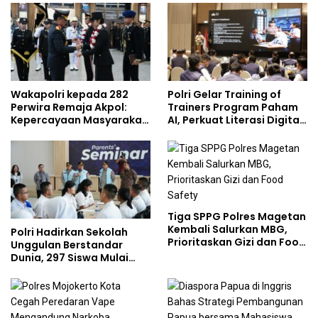
Policing Masuki Babak
Baru
Wakapolri kepada 282
Polri Gelar Training of
Perwira Remaja Akpol:
Trainers Program Paham
Kepercayaan Masyarakat
AI, Perkuat Literasi Digital
Dibangun dari Integritas
Pelajar
Tiga SPPG Polres Magetan
Kembali Salurkan MBG,
Polri Hadirkan Sekolah
Prioritaskan Gizi dan Food
Unggulan Berstandar
Safety
Dunia, 297 Siswa Mulai
Tempati Kampus