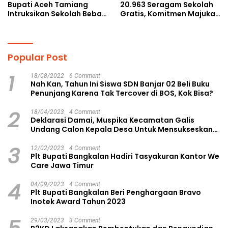
Bupati Aceh Tamiang
20.963 Seragam Sekolah
Intruksikan Sekolah Bebas
Gratis, Komitmen Majukan
Perundungan
Pendidikan
Popular Post
1
18/08/2022
6 Comment
Nah Kan, Tahun Ini Siswa SDN Banjar 02 Beli Buku
Penunjang Karena Tak Tercover di BOS, Kok Bisa?
2
18/04/2023
4 Comment
Deklarasi Damai, Muspika Kecamatan Galis
Undang Calon Kepala Desa Untuk Mensukseskan
Pilkades Aman dan Damai
3
12/02/2023
4 Comment
Plt Bupati Bangkalan Hadiri Tasyakuran Kantor We
Care Jawa Timur
4
04/09/2023
4 Comment
Plt Bupati Bangkalan Beri Penghargaan Bravo
Inotek Award Tahun 2023
29/03/2023
3 Comment