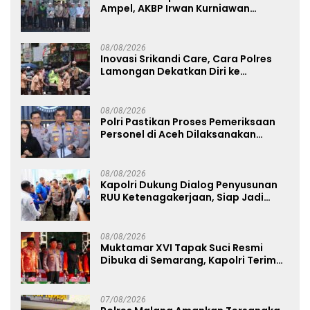
Ampel, AKBP Irwan Kurniawan
Teguhkan Sinergi Polri dan Ulama
08/08/2026
Inovasi Srikandi Care, Cara Polres
Lamongan Dekatkan Diri ke
Masyarakat
08/08/2026
Polri Pastikan Proses Pemeriksaan
Personel di Aceh Dilaksanakan
Secara Profesional dan Transparan
08/08/2026
Kapolri Dukung Dialog Penyusunan
RUU Ketenagakerjaan, Siap Jadi
Jembatan Aspirasi Buruh
08/08/2026
Muktamar XVI Tapak Suci Resmi
Dibuka di Semarang, Kapolri Terima
Anugerah Anggota Kehormatan
07/08/2026