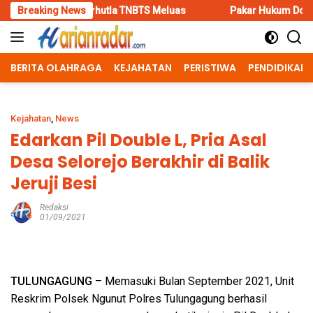
Skip
arhutla TNBTS Meluas
Breaking News
Pakar Hukum Dorong Polri Tindak Te
to
content
BERITA OLAHRAGA
KEJAHATAN
PERISTIWA
PENDIDIKAN
Kejahatan
,
News
Edarkan Pil Double L, Pria Asal
Desa Selorejo Berakhir di Balik
Jeruji Besi
Redaksi
01/09/2021
TULUNGAGUNG
– Memasuki Bulan September 2021, Unit
Reskrim Polsek Ngunut Polres Tulungagung berhasil