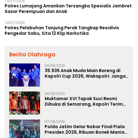
15/07/2026
Polres Lumajang Amankan Tersangka Spesialis Jambret
Sasar Perempuan dan Anak
14/07/2026
Polres Pelabuhan Tanjung Perak Tangkap Residivis
Pengedar Sabu, Sita 12 Klip Narkotika
Berita Olahraga
09/08/2026
35.936 Anak Muda Main Bareng di
Kapolri Cup 2026, Wakapolri: Jangan
Cuma Jadi Penonton, Jadilah
Talenta Digital
08/08/2026
Muktamar XVI Tapak Suci Resmi
Dibuka di Semarang, Kapolri Terima
Anugerah Anggota Kehormatan
07/08/2026
Polda Jatim Gelar Nobar Final Piala
Presiden 2026, Ribuan Bonek Mania
Dukung Persebaya dari Lapangan