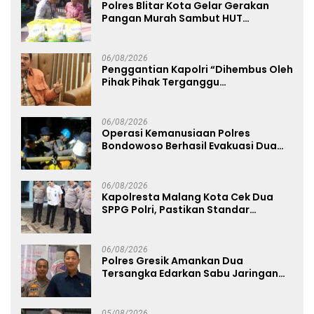
Polres Blitar Kota Gelar Gerakan
Pangan Murah Sambut HUT
Kemerdekaan RI ke-81
06/08/2026
Penggantian Kapolri “Dihembus Oleh
Pihak Pihak Terganggu
Kenyamanannya”
06/08/2026
Operasi Kemanusiaan Polres
Bondowoso Berhasil Evakuasi Dua
Jenazah di Gunung Piramid
06/08/2026
Kapolresta Malang Kota Cek Dua
SPPG Polri, Pastikan Standar
Pemenuhan Gizi dan Pengelolaan
Limbah Berjalan Optimal
06/08/2026
Polres Gresik Amankan Dua
Tersangka Edarkan Sabu Jaringan
Bangkalan
05/08/2026