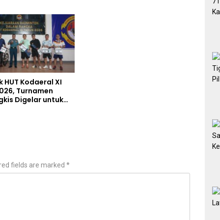
s
Jelang Upacara HUT Ke-81
Kemerdekaan RI
 HUT Kodaeral XI
026, Turnamen
gkis Digelar untuk
tlet Berprestasi dan
Soliditas Prajurit
red fields are marked
*