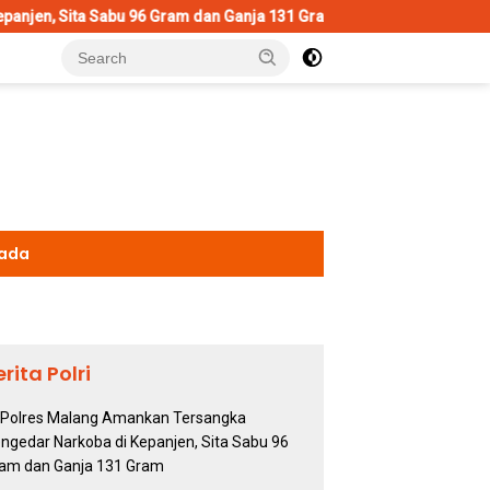
 96 Gram dan Ganja 131 Gram
Wujud Polisi Humanis, Kasatl
kada
erita Polri