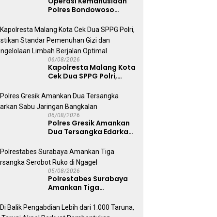
Operasi Kemanusiaan
Polres Bondowoso
Berhasil Evakuasi Dua
Jenazah di Gunung
Piramid
06/08/2026
Kapolresta Malang Kota
Cek Dua SPPG Polri,
Pastikan Standar
Pemenuhan Gizi dan
Pengelolaan Limbah
Berjalan Optimal
06/08/2026
Polres Gresik Amankan
Dua Tersangka Edarkan
Sabu Jaringan
Bangkalan
05/08/2026
Polrestabes Surabaya
Amankan Tiga
Tersangka Serobot
Ruko di Ngagel