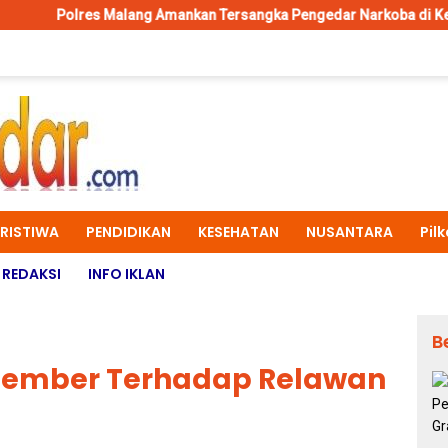
lang Amankan Tersangka Pengedar Narkoba di Kepanjen, Sita Sabu
ERISTIWA
PENDIDIKAN
KESEHATAN
NUSANTARA
Pil
REDAKSI
INFO IKLAN
B
 Jember Terhadap Relawan