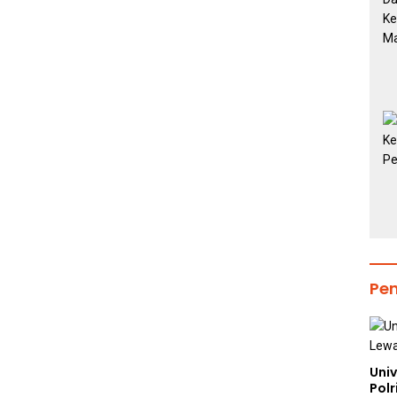
Pe
Uni
Polr