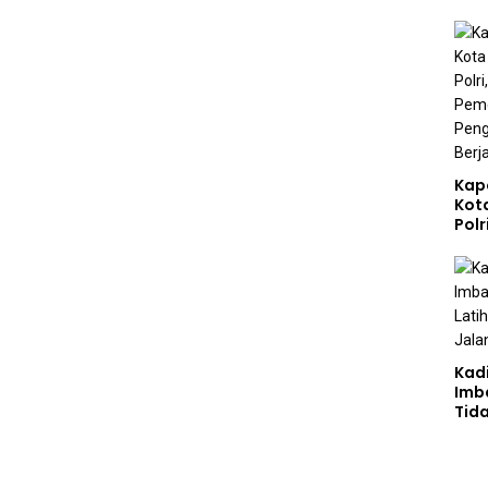
Kap
Kot
Polr
Sta
Gizi
Pen
Ber
Kad
Imb
Tid
Jala