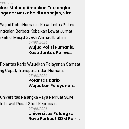
/08/2026
olres Malang Amankan Tersangka
ngedar Narkoba di Kepanjen, Sita
abu 96 Gram dan Ganja 131 Gram
07/08/2026
Wujud Polisi Humanis,
Kasatlantas Polres
Bangkalan Berbagi
Kebaikan Lewat Jumat
Berkah di Masjid Syekh
Ahmad Ibrahim
07/08/2026
Polantas Karib
Wujudkan Pelayanan
Samsat yang Cepat,
Transparan, dan
Humanis
07/08/2026
Universitas Palangka
Raya Perkuat SDM Polri
Lewat Pusat Studi