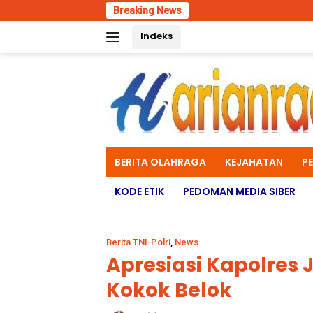
Skip
Breaking News
Polres Ma
to
Indeks
content
BERITA OLAHRAGA
KEJAHATAN
P
KODE ETIK
PEDOMAN MEDIA SIBER
Berita TNI-Polri
,
News
Apresiasi Kapolres
Kokok Belok