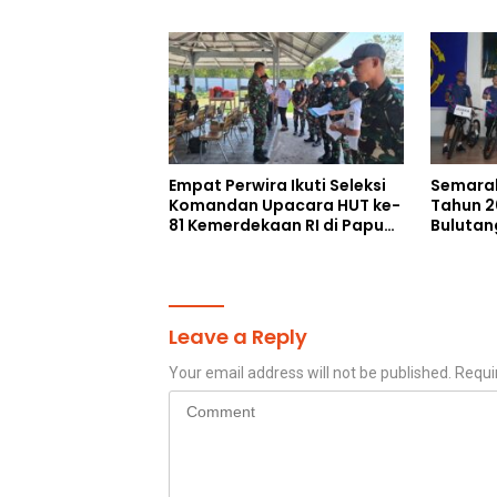
Kebaikan Lewat Jumat
Humani
Berkah di Masjid Syekh
Ahmad Ibrahim
Empat Perwira Ikuti Seleksi
Semarak
Komandan Upacara HUT ke-
Tahun 2
81 Kemerdekaan RI di Papua
Bulutan
Selatan
Cetak A
Perkuat 
Leave a Reply
Your email address will not be published.
Requi