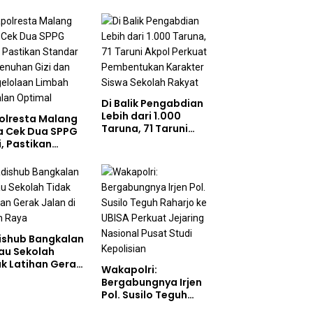
Di Balik Pengabdian
Lebih dari 1.000
olresta Malang
Taruna, 71 Taruni
a Cek Dua SPPG
Akpol Perkuat
i, Pastikan
Pembentukan
ndar Pemenuhan
Karakter Siswa
 dan
Sekolah Rakyat
gelolaan Limbah
jalan Optimal
ishub Bangkalan
au Sekolah
ak Latihan Gerak
Wakapolri:
n di Jalan Raya
Bergabungnya Irjen
Pol. Susilo Teguh
Raharjo ke UBISA