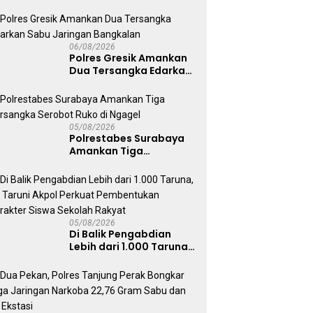
Pastikan Standar
Pemenuhan Gizi dan
Pengelolaan Limbah
Berjalan Optimal
06/08/2026
Polres Gresik Amankan
Dua Tersangka Edarkan
Sabu Jaringan
Bangkalan
05/08/2026
Polrestabes Surabaya
Amankan Tiga
Tersangka Serobot
Ruko di Ngagel
05/08/2026
Di Balik Pengabdian
Lebih dari 1.000 Taruna,
71 Taruni Akpol Perkuat
Pembentukan Karakter
Siswa Sekolah Rakyat