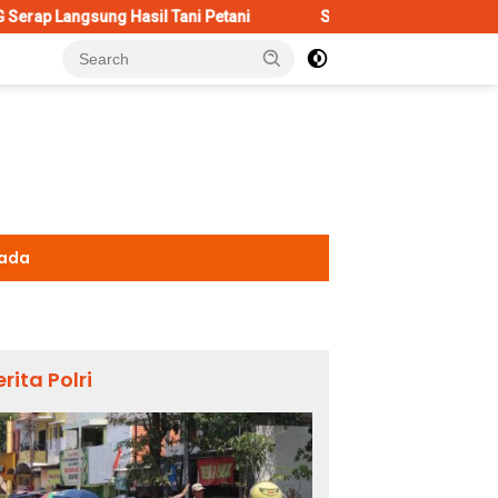
sil Tani Petani
Selamat Jalan Cak Sholeh “No Viral No Just
kada
erita Polri