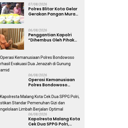
Persebaya dari
07/08/2026
Lapangan Mapolda
Polres Blitar Kota Gelar
Gerakan Pangan Murah
Sambut HUT
Kemerdekaan RI ke-81
06/08/2026
Penggantian Kapolri
“Dihembus Oleh Pihak
Pihak Terganggu
Kenyamanannya”
06/08/2026
Operasi Kemanusiaan
Polres Bondowoso
Berhasil Evakuasi Dua
Jenazah di Gunung
Piramid
06/08/2026
Kapolresta Malang Kota
Cek Dua SPPG Polri,