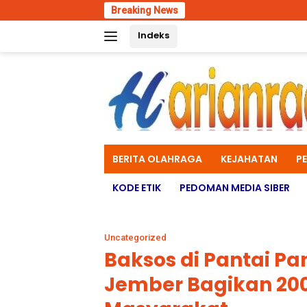
Skip
Breaking News
to
Indeks
content
BERITA OLAHRAGA
KEJAHATAN
P
KODE ETIK
PEDOMAN MEDIA SIBER
Uncategorized
Baksos di Pantai Pa
Jember Bagikan 20