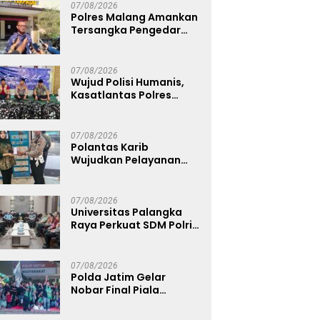
Anggota Kehormatan
07/08/2026
Polres Malang Amankan
Tersangka Pengedar
Narkoba di Kepanjen,
Sita Sabu 96 Gram dan
Ganja 131 Gram
07/08/2026
Wujud Polisi Humanis,
Kasatlantas Polres
Bangkalan Berbagi
Kebaikan Lewat Jumat
Berkah di Masjid Syekh
07/08/2026
Ahmad Ibrahim
Polantas Karib
Wujudkan Pelayanan
Samsat yang Cepat,
Transparan, dan
Humanis
07/08/2026
Universitas Palangka
Raya Perkuat SDM Polri
Lewat Pusat Studi
Kepolisian
07/08/2026
Polda Jatim Gelar
Nobar Final Piala
Presiden 2026, Ribuan
Bonek Mania Dukung