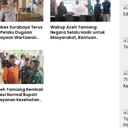
abes Surabaya Terus
Wabup Aceh Tamiang:
i Pelaku Dugaan
Negara Selalu Hadir untuk
iayaan Wartawan
Masyarakat, Bantuan
liput Aksi Penolakan
Korban Bencana
eh Tamiang Kembali
asi Normal Bupati
Layanan Kesehatan
akses Penuh