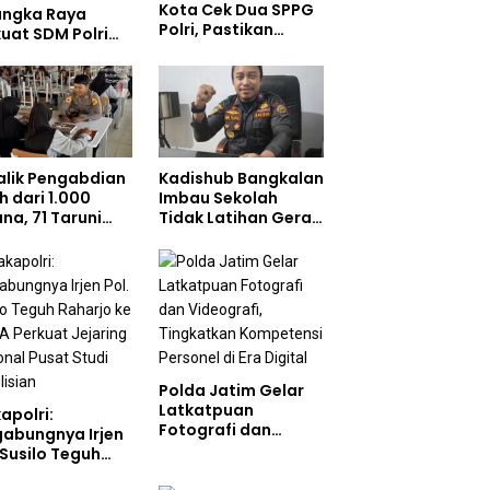
Kota Cek Dua SPPG
angka Raya
Polri, Pastikan
uat SDM Polri
Standar Pemenuhan
at Pusat Studi
Gizi dan
olisian
Pengelolaan Limbah
Berjalan Optimal
Balik Pengabdian
Kadishub Bangkalan
h dari 1.000
Imbau Sekolah
na, 71 Taruni
Tidak Latihan Gerak
ol Perkuat
Jalan di Jalan Raya
bentukan
akter Siswa
olah Rakyat
Polda Jatim Gelar
Latkatpuan
apolri:
Fotografi dan
gabungnya Irjen
Videografi,
 Susilo Teguh
Tingkatkan
arjo ke UBISA
Kompetensi