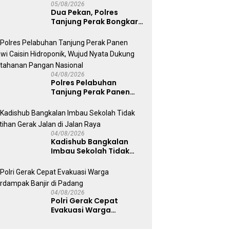
05/08/2026
Dua Pekan, Polres
Tanjung Perak Bongkar
Tiga Jaringan Narkoba
22,76 Gram Sabu dan Pil
Ekstasi
04/08/2026
Polres Pelabuhan
Tanjung Perak Panen
Sawi Caisin Hidroponik,
Wujud Nyata Dukung
Ketahanan Pangan
Nasional
04/08/2026
Kadishub Bangkalan
Imbau Sekolah Tidak
Latihan Gerak Jalan di
Jalan Raya
04/08/2026
Polri Gerak Cepat
Evakuasi Warga
Terdampak Banjir di
Padang