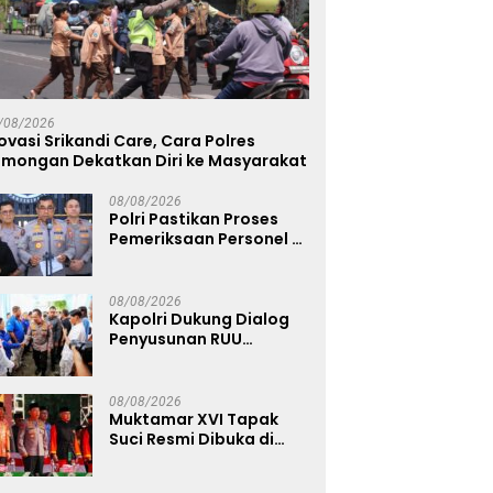
/08/2026
ovasi Srikandi Care, Cara Polres
amongan Dekatkan Diri ke Masyarakat
08/08/2026
Polri Pastikan Proses
Pemeriksaan Personel di
Aceh Dilaksanakan
Secara Profesional dan
Transparan
08/08/2026
Kapolri Dukung Dialog
Penyusunan RUU
Ketenagakerjaan, Siap
Jadi Jembatan Aspirasi
Buruh
08/08/2026
Muktamar XVI Tapak
Suci Resmi Dibuka di
Semarang, Kapolri
Terima Anugerah