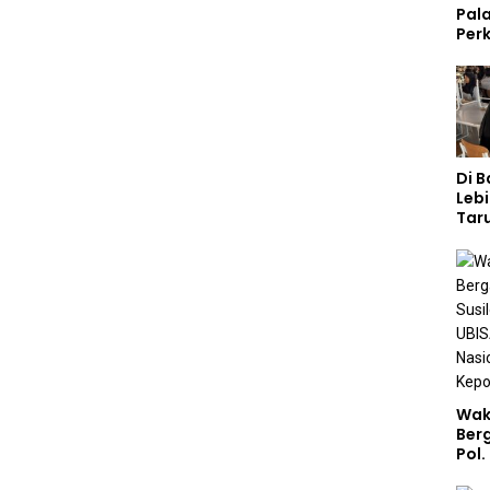
Pal
Perk
Lew
Kep
Di 
Lebi
Taru
Akp
Pem
Kar
Sek
Wak
Ber
Pol.
Rah