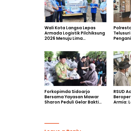
Wali Kota Langsa Lepas
Polrest
Armada Logistik Pilchiksung
Telusur
2026 Menuju Lima
Pengan
Kecamatan
Saat Me
RUU TNI
Forkopimda Sidoarjo
RSUD Ac
Bersama Yayasan Mawar
Beroper
Sharon Peduli Gelar Bakti
Armia: 
Sosial
Siap Di