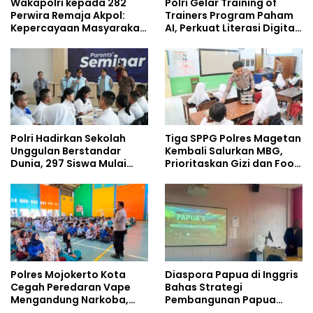
Wakapolri kepada 282
Polri Gelar Training of
Perwira Remaja Akpol:
Trainers Program Paham
Kepercayaan Masyarakat
AI, Perkuat Literasi Digital
Dibangun dari Integritas
Pelajar
Polri Hadirkan Sekolah
Tiga SPPG Polres Magetan
Unggulan Berstandar
Kembali Salurkan MBG,
Dunia, 297 Siswa Mulai
Prioritaskan Gizi dan Food
Tempati Kampus
Safety
Polres Mojokerto Kota
Diaspora Papua di Inggris
Cegah Peredaran Vape
Bahas Strategi
Mengandung Narkoba,
Pembangunan Papua
Gencarkan Sosialisasi di
bersama Mahasiswa