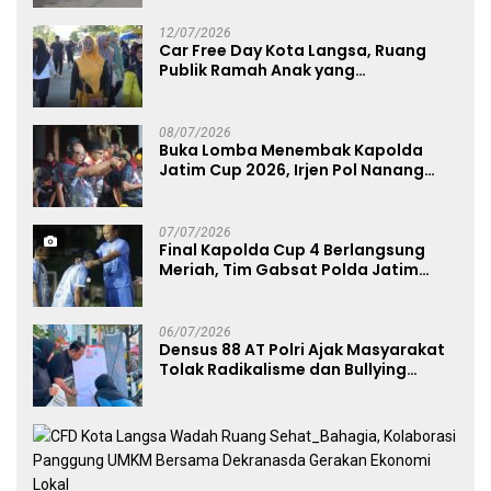
UMKM
12/07/2026
Car Free Day Kota Langsa, Ruang
Publik Ramah Anak yang
Menggerakkan UMKM dan Layanan
Publik
08/07/2026
Buka Lomba Menembak Kapolda
Jatim Cup 2026, Irjen Pol Nanang
Avianto Tekankan Profesionalisme
Penggunaan Senjata Api
07/07/2026
Final Kapolda Cup 4 Berlangsung
Meriah, Tim Gabsat Polda Jatim
Angkat Trofi Juara
06/07/2026
Densus 88 AT Polri Ajak Masyarakat
Tolak Radikalisme dan Bullying
melalui Kampanye Edukasi di Car
Free Day Makassar