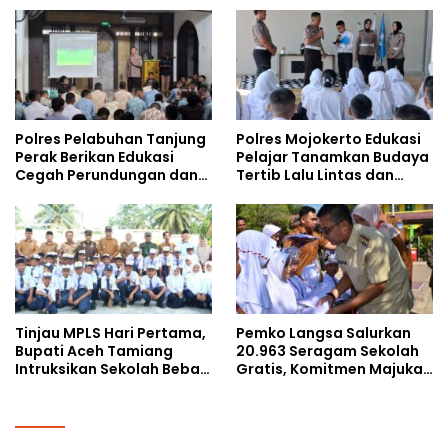
Kalangan Remaja
Doktoral Internasional
Polres Pelabuhan Tanjung
Polres Mojokerto Edukasi
Perak Berikan Edukasi
Pelajar Tanamkan Budaya
Cegah Perundungan dan
Tertib Lalu Lintas dan
Bijak Bermedia Sosial
Cegah Perundungan
kepada Pelajar MPLS
Tinjau MPLS Hari Pertama,
Pemko Langsa Salurkan
Bupati Aceh Tamiang
20.963 Seragam Sekolah
Intruksikan Sekolah Bebas
Gratis, Komitmen Majukan
Perundungan
Pendidikan