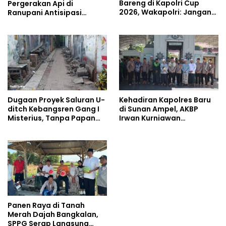
Bareng di Kapolri Cup
Pergerakan Api di
2026, Wakapolri: Jangan
Ranupani Antisipasi
Cuma Jadi Penonton,
Karhutla TNBTS Meluas
Jadilah Talenta Digital
Dugaan Proyek Saluran U-
Kehadiran Kapolres Baru
ditch Kebangsren Gang I
di Sunan Ampel, AKBP
Misterius, Tanpa Papan
Irwan Kurniawan
Nama: Penunjukan
Teguhkan Sinergi Polri dan
Langsung Apa Liar?
Ulama
Panen Raya di Tanah
Merah Dajah Bangkalan,
SPPG Serap Langsung