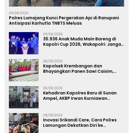
09/08/2026
Polres Lumajang Kunci Pergerakan Api di Ranupani
Antisipasi Karhutla TNBTS Meluas
09/08/2026
35.936 Anak Muda Main Bareng di
Kapolri Cup 2026, Wakapolri: Jangan
Cuma Jadi Penonton, Jadilah
Talenta Digital
08/08/2026
Kapolsek Krembangan dan
Bhayangkari Panen Sawi Caisim,
Dorong Warga Perkuat Ketahanan
Pangan
08/08/2026
Kehadiran Kapolres Baru di Sunan
Ampel, AKBP Irwan Kurniawan
Teguhkan Sinergi Polri dan Ulama
08/08/2026
Inovasi Srikandi Care, Cara Polres
Lamongan Dekatkan Diri ke
Masyarakat