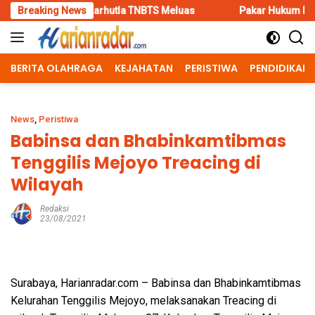
Skip
Karhutla TNBTS Meluas
Breaking News
Pakar Hukum Dorong Polri Tindak T
to
content
BERITA OLAHRAGA
KEJAHATAN
PERISTIWA
PENDIDIKAN
News
,
Peristiwa
Babinsa dan Bhabinkamtibmas
Tenggilis Mejoyo Treacing di
Wilayah
Redaksi
23/08/2021
Surabaya, Harianradar.com – Babinsa dan Bhabinkamtibmas
Kelurahan Tenggilis Mejoyo, melaksanakan Treacing di