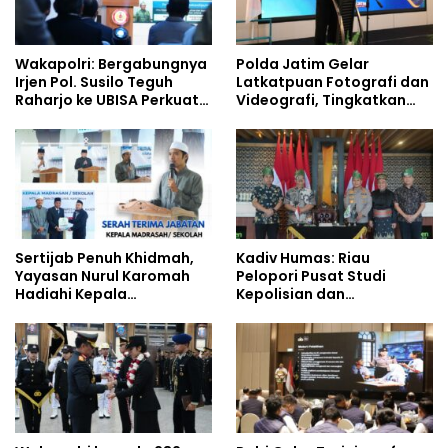
Wakapolri: Bergabungnya
Polda Jatim Gelar
Irjen Pol. Susilo Teguh
Latkatpuan Fotografi dan
Raharjo ke UBISA Perkuat
Videografi, Tingkatkan
Jejaring Nasional Pusat
Kompetensi Personel di
Studi Kepolisian
Era Digital
Sertijab Penuh Khidmah,
Kadiv Humas: Riau
Yayasan Nurul Karomah
Pelopori Pusat Studi
Hadiahi Kepala
Kepolisian dan
Demisioner Voucher
Lingkungan, Green
Umrah
Policing Masuki Babak
Baru