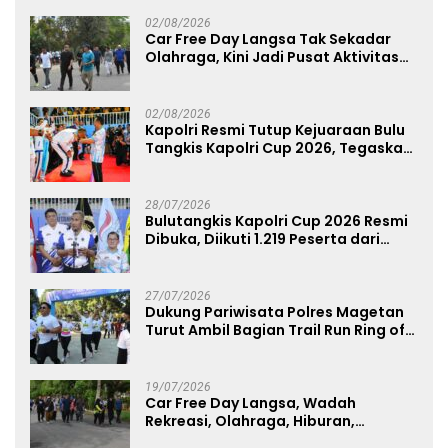
Perkuat Soliditas Prajurit
02/08/2026
Car Free Day Langsa Tak Sekadar
Olahraga, Kini Jadi Pusat Aktivitas
dan Pelayanan Publik
02/08/2026
Kapolri Resmi Tutup Kejuaraan Bulu
Tangkis Kapolri Cup 2026, Tegaskan
Komitmen Polri Dukung Prestasi
Atlet Nasional
28/07/2026
Bulutangkis Kapolri Cup 2026 Resmi
Dibuka, Diikuti 1.219 Peserta dari
Kategori Umum, Polri, dan Difabel
27/07/2026
Dukung Pariwisata Polres Magetan
Turut Ambil Bagian Trail Run Ring of
Lawu 2026
19/07/2026
Car Free Day Langsa, Wadah
Rekreasi, Olahraga, Hiburan,
Layanan Publik, dan Penguatan