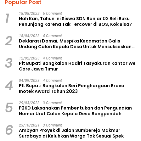
Popular Post
1
18/08/2022
6 Comment
Nah Kan, Tahun Ini Siswa SDN Banjar 02 Beli Buku
Penunjang Karena Tak Tercover di BOS, Kok Bisa?
2
18/04/2023
4 Comment
Deklarasi Damai, Muspika Kecamatan Galis
Undang Calon Kepala Desa Untuk Mensukseskan
Pilkades Aman dan Damai
3
12/02/2023
4 Comment
Plt Bupati Bangkalan Hadiri Tasyakuran Kantor We
Care Jawa Timur
4
04/09/2023
4 Comment
Plt Bupati Bangkalan Beri Penghargaan Bravo
Inotek Award Tahun 2023
5
29/03/2023
3 Comment
P2KD Laksanakan Pembentukan dan Pengundian
Nomor Urut Calon Kepala Desa Bangpendah
6
23/10/2021
3 Comment
Ambyar! Proyek di Jalan Sumberejo Makmur
Surabaya di Keluhkan Warga Tak Sesuai Spek