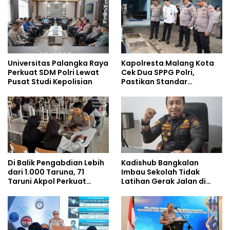
Universitas Palangka Raya
Kapolresta Malang Kota
Perkuat SDM Polri Lewat
Cek Dua SPPG Polri,
Pusat Studi Kepolisian
Pastikan Standar
Pemenuhan Gizi dan
Pengelolaan Limbah
Berjalan Optimal
Di Balik Pengabdian Lebih
Kadishub Bangkalan
dari 1.000 Taruna, 71
Imbau Sekolah Tidak
Taruni Akpol Perkuat
Latihan Gerak Jalan di
Pembentukan Karakter
Jalan Raya
Siswa Sekolah Rakyat