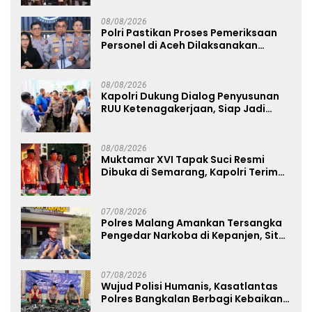
08/08/2026
Polri Pastikan Proses Pemeriksaan
Personel di Aceh Dilaksanakan
Secara Profesional dan Transparan
08/08/2026
Kapolri Dukung Dialog Penyusunan
RUU Ketenagakerjaan, Siap Jadi
Jembatan Aspirasi Buruh
08/08/2026
Muktamar XVI Tapak Suci Resmi
Dibuka di Semarang, Kapolri Terima
Anugerah Anggota Kehormatan
07/08/2026
Polres Malang Amankan Tersangka
Pengedar Narkoba di Kepanjen, Sita
Sabu 96 Gram dan Ganja 131 Gram
07/08/2026
Wujud Polisi Humanis, Kasatlantas
Polres Bangkalan Berbagi Kebaikan
Lewat Jumat Berkah di Masjid Syekh