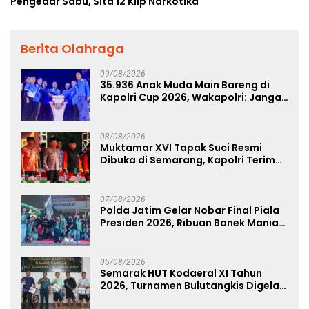
Pengedar Sabu, Sita 12 Klip Narkotika
Berita Olahraga
09/08/2026
35.936 Anak Muda Main Bareng di
Kapolri Cup 2026, Wakapolri: Jangan
Cuma Jadi Penonton, Jadilah
Talenta Digital
08/08/2026
Muktamar XVI Tapak Suci Resmi
Dibuka di Semarang, Kapolri Terima
Anugerah Anggota Kehormatan
07/08/2026
Polda Jatim Gelar Nobar Final Piala
Presiden 2026, Ribuan Bonek Mania
Dukung Persebaya dari Lapangan
Mapolda
05/08/2026
Semarak HUT Kodaeral XI Tahun
2026, Turnamen Bulutangkis Digelar
untuk Cetak Atlet Berprestasi dan