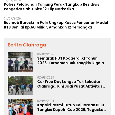
14/07/2026
Polres Pelabuhan Tanjung Perak Tangkap Residivis
Pengedar Sabu, Sita 12 Klip Narkotika
14/07/2026
Resmob Bareskrim Polri Ungkap Kasus Pencurian Modul
BTS Senilai Rp.60 Miliar, Amankan 12 Tersangka
Berita Olahraga
05/08/2026
Semarak HUT Kodaeral XI Tahun
2026, Turnamen Bulutangkis Digelar
untuk Cetak Atlet Berprestasi dan
Perkuat Soliditas Prajurit
02/08/2026
Car Free Day Langsa Tak Sekadar
Olahraga, Kini Jadi Pusat Aktivitas
dan Pelayanan Publik
02/08/2026
Kapolri Resmi Tutup Kejuaraan Bulu
Tangkis Kapolri Cup 2026, Tegaskan
Komitmen Polri Dukung Prestasi