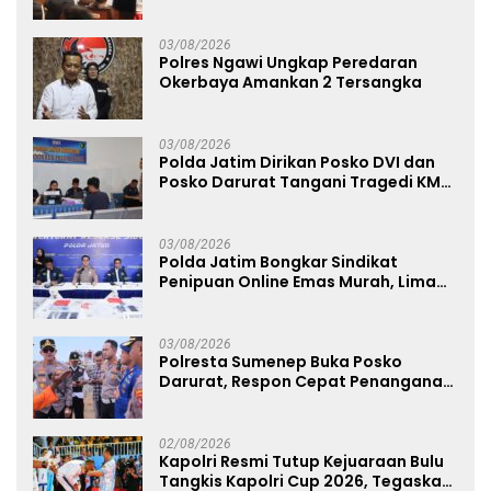
Diminta Tak Percaya Hoaks
03/08/2026
Polres Ngawi Ungkap Peredaran
Okerbaya Amankan 2 Tersangka
03/08/2026
Polda Jatim Dirikan Posko DVI dan
Posko Darurat Tangani Tragedi KMP
Mutiara Sentosa II
03/08/2026
Polda Jatim Bongkar Sindikat
Penipuan Online Emas Murah, Lima
Tersangka Diantaranya Warga
Binaan Lapas Diamankan
03/08/2026
Polresta Sumenep Buka Posko
Darurat, Respon Cepat Penanganan
Korban Kebakaran KM Mutiara
Sentosa 2
02/08/2026
Kapolri Resmi Tutup Kejuaraan Bulu
Tangkis Kapolri Cup 2026, Tegaskan