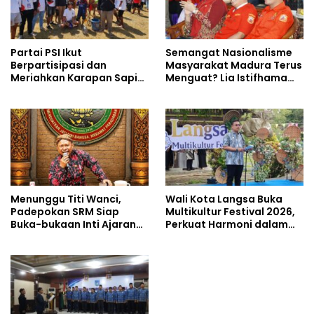
Partai PSI Ikut
Semangat Nasionalisme
Berpartisipasi dan
Masyarakat Madura Terus
Meriahkan Karapan Sapi
Menguat? Lia Istifhama
Piala AHY
Ajak MADAS Sedarah Jadi
Garda Pengabdian untuk
NKRI
Menunggu Titi Wanci,
Wali Kota Langsa Buka
Padepokan SRM Siap
Multikultur Festival 2026,
Buka-bukaan Inti Ajaran
Perkuat Harmoni dalam
Kasampurnan Budi Luhur
Keberagaman
di Kongres Kebudayaan
Nusantara 2026