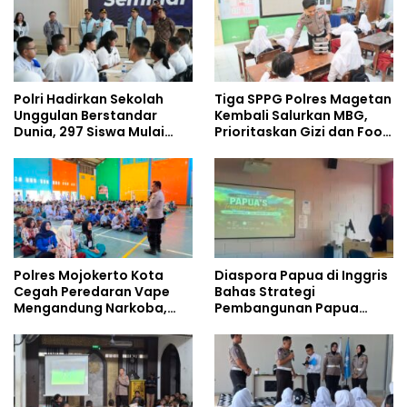
Polri Hadirkan Sekolah
Tiga SPPG Polres Magetan
Unggulan Berstandar
Kembali Salurkan MBG,
Dunia, 297 Siswa Mulai
Prioritaskan Gizi dan Food
Tempati Kampus
Safety
Polres Mojokerto Kota
Diaspora Papua di Inggris
Cegah Peredaran Vape
Bahas Strategi
Mengandung Narkoba,
Pembangunan Papua
Gencarkan Sosialisasi di
bersama Mahasiswa
Kalangan Remaja
Doktoral Internasional