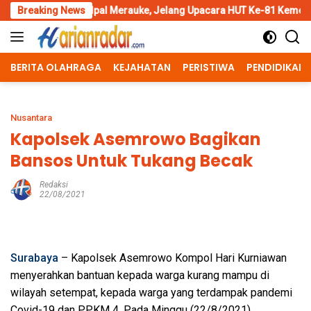
Skip
lpal Merauke, Jelang Upacara HUT Ke-81 Kemerdekaan RI
Breaking News
Pe
to
content
BERITA OLAHRAGA
KEJAHATAN
PERISTIWA
PENDIDIKAN
Nusantara
Kapolsek Asemrowo Bagikan
Bansos Untuk Tukang Becak
Redaksi
22/08/2021
Surabaya
– Kapolsek Asemrowo Kompol Hari Kurniawan
menyerahkan bantuan kepada warga kurang mampu di
wilayah setempat, kepada warga yang terdampak pandemi
Covid-19 dan PPKM 4. Pada Minggu (22/8/2021).