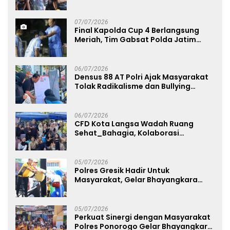
Avianto Tekankan Profesionalisme
Penggunaan Senjata Api
07/07/2026
Final Kapolda Cup 4 Berlangsung
Meriah, Tim Gabsat Polda Jatim
Angkat Trofi Juara
06/07/2026
Densus 88 AT Polri Ajak Masyarakat
Tolak Radikalisme dan Bullying
melalui Kampanye Edukasi di Car
Free Day Makassar
06/07/2026
CFD Kota Langsa Wadah Ruang
Sehat_Bahagia, Kolaborasi
Panggung UMKM Bersama
Dekranasda Gerakan Ekonomi Lokal
05/07/2026
Polres Gresik Hadir Untuk
Masyarakat, Gelar Bhayangkara
Fest 2026 Pererat Kebersamaan
05/07/2026
Perkuat Sinergi dengan Masyarakat
Polres Ponorogo Gelar Bhayangkara