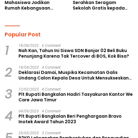
Mahasiswa Jadikan
Serahkan Seragam
Rumah Kebangsaan
Sekolah Gratis kepada
Ruang Kolaborasi Lahirkan
Anak Yatim Piatu di
Gagasan Konstruktif
Langsa Kota
Popular Post
1
18/08/2022
6 Comment
Nah Kan, Tahun Ini Siswa SDN Banjar 02 Beli Buku
Penunjang Karena Tak Tercover di BOS, Kok Bisa?
2
18/04/2023
4 Comment
Deklarasi Damai, Muspika Kecamatan Galis
Undang Calon Kepala Desa Untuk Mensukseskan
Pilkades Aman dan Damai
3
12/02/2023
4 Comment
Plt Bupati Bangkalan Hadiri Tasyakuran Kantor We
Care Jawa Timur
4
04/09/2023
4 Comment
Plt Bupati Bangkalan Beri Penghargaan Bravo
Inotek Award Tahun 2023
5
29/03/2023
3 Comment
P2KD Laksanakan Pembentukan dan Pengundian