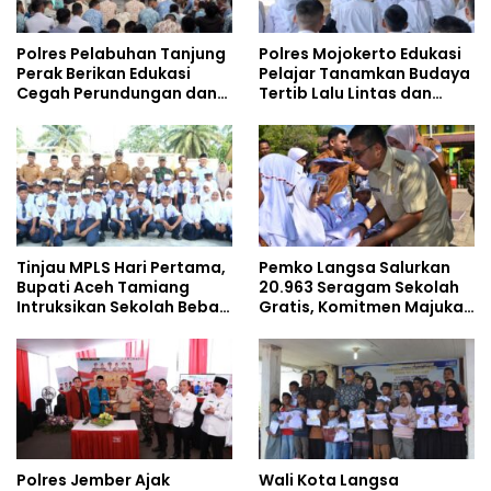
Polres Pelabuhan Tanjung
Polres Mojokerto Edukasi
Perak Berikan Edukasi
Pelajar Tanamkan Budaya
Cegah Perundungan dan
Tertib Lalu Lintas dan
Bijak Bermedia Sosial
Cegah Perundungan
kepada Pelajar MPLS
Tinjau MPLS Hari Pertama,
Pemko Langsa Salurkan
Bupati Aceh Tamiang
20.963 Seragam Sekolah
Intruksikan Sekolah Bebas
Gratis, Komitmen Majukan
Perundungan
Pendidikan
Polres Jember Ajak
Wali Kota Langsa