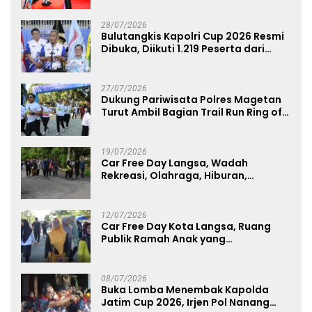
Atlet Nasional
28/07/2026
Bulutangkis Kapolri Cup 2026 Resmi
Dibuka, Diikuti 1.219 Peserta dari
Kategori Umum, Polri, dan Difabel
27/07/2026
Dukung Pariwisata Polres Magetan
Turut Ambil Bagian Trail Run Ring of
Lawu 2026
19/07/2026
Car Free Day Langsa, Wadah
Rekreasi, Olahraga, Hiburan,
Layanan Publik, dan Penguatan
UMKM
12/07/2026
Car Free Day Kota Langsa, Ruang
Publik Ramah Anak yang
Menggerakkan UMKM dan Layanan
Publik
08/07/2026
Buka Lomba Menembak Kapolda
Jatim Cup 2026, Irjen Pol Nanang