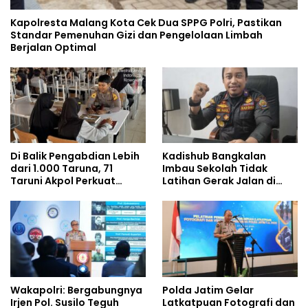
Kapolresta Malang Kota Cek Dua SPPG Polri, Pastikan
Standar Pemenuhan Gizi dan Pengelolaan Limbah
Berjalan Optimal
Di Balik Pengabdian Lebih
Kadishub Bangkalan
dari 1.000 Taruna, 71
Imbau Sekolah Tidak
Taruni Akpol Perkuat
Latihan Gerak Jalan di
Pembentukan Karakter
Jalan Raya
Siswa Sekolah Rakyat
Wakapolri: Bergabungnya
Polda Jatim Gelar
Irjen Pol. Susilo Teguh
Latkatpuan Fotografi dan