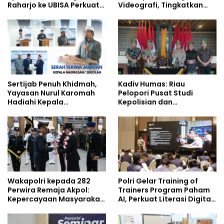
Raharjo ke UBISA Perkuat
Videografi, Tingkatkan
Jejaring Nasional Pusat
Kompetensi Personel di
Studi Kepolisian
Era Digital
Sertijab Penuh Khidmah,
Kadiv Humas: Riau
Yayasan Nurul Karomah
Pelopori Pusat Studi
Hadiahi Kepala
Kepolisian dan
Demisioner Voucher
Lingkungan, Green
Umrah
Policing Masuki Babak
Baru
Wakapolri kepada 282
Polri Gelar Training of
Perwira Remaja Akpol:
Trainers Program Paham
Kepercayaan Masyarakat
AI, Perkuat Literasi Digital
Dibangun dari Integritas
Pelajar