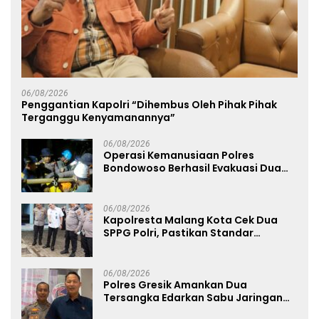
06/08/2026
Penggantian Kapolri “Dihembus Oleh Pihak Pihak
Terganggu Kenyamanannya”
06/08/2026
Operasi Kemanusiaan Polres
Bondowoso Berhasil Evakuasi Dua
Jenazah di Gunung Piramid
06/08/2026
Kapolresta Malang Kota Cek Dua
SPPG Polri, Pastikan Standar
Pemenuhan Gizi dan Pengelolaan
Limbah Berjalan Optimal
06/08/2026
Polres Gresik Amankan Dua
Tersangka Edarkan Sabu Jaringan
Bangkalan