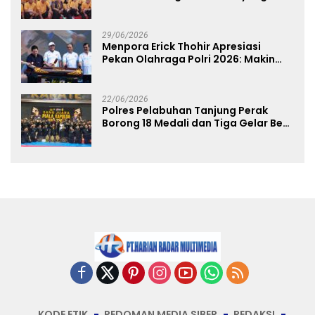
Run 2026 Diikuti 1.500 Pelari
29/06/2026
Menpora Erick Thohir Apresiasi
Pekan Olahraga Polri 2026: Makin
Banyak Event Olahraga, Makin Baik
untuk Bangsa
22/06/2026
Polres Pelabuhan Tanjung Perak
Borong 18 Medali dan Tiga Gelar Best
of The Best di Kejuaraan Karate Piala
Kapolda Cup 2026
KODE ETIK
PEDOMAN MEDIA SIBER
REDAKSI