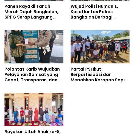
Panen Raya di Tanah
Wujud Polisi Humanis,
Merah Dajah Bangkalan,
Kasatlantas Polres
SPPG Serap Langsung
Bangkalan Berbagi
Hasil Tani Petani
Kebaikan Lewat Jumat
Berkah di Masjid Syekh
Ahmad Ibrahim
Polantas Karib Wujudkan
Partai PSI Ikut
Pelayanan Samsat yang
Berpartisipasi dan
Cepat, Transparan, dan
Meriahkan Karapan Sapi
Humanis
Piala AHY
Rayakan Ultah Anak ke-8,