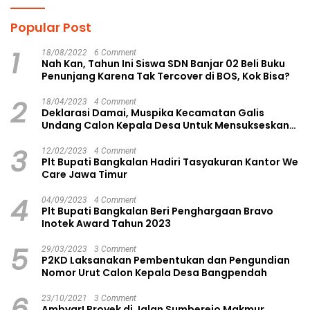
Popular Post
1
18/08/2022
6 Comment
Nah Kan, Tahun Ini Siswa SDN Banjar 02 Beli Buku
Penunjang Karena Tak Tercover di BOS, Kok Bisa?
2
18/04/2023
4 Comment
Deklarasi Damai, Muspika Kecamatan Galis
Undang Calon Kepala Desa Untuk Mensukseskan
Pilkades Aman dan Damai
3
12/02/2023
4 Comment
Plt Bupati Bangkalan Hadiri Tasyakuran Kantor We
Care Jawa Timur
4
04/09/2023
4 Comment
Plt Bupati Bangkalan Beri Penghargaan Bravo
Inotek Award Tahun 2023
5
29/03/2023
3 Comment
P2KD Laksanakan Pembentukan dan Pengundian
Nomor Urut Calon Kepala Desa Bangpendah
6
23/10/2021
3 Comment
Ambyar! Proyek di Jalan Sumberejo Makmur