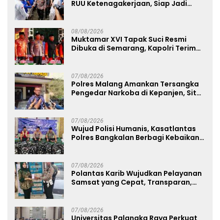
RUU Ketenagakerjaan, Siap Jadi
Jembatan Aspirasi Buruh
08/08/2026
Muktamar XVI Tapak Suci Resmi
Dibuka di Semarang, Kapolri Terima
Anugerah Anggota Kehormatan
07/08/2026
Polres Malang Amankan Tersangka
Pengedar Narkoba di Kepanjen, Sita
Sabu 96 Gram dan Ganja 131 Gram
07/08/2026
Wujud Polisi Humanis, Kasatlantas
Polres Bangkalan Berbagi Kebaikan
Lewat Jumat Berkah di Masjid Syekh
Ahmad Ibrahim
07/08/2026
Polantas Karib Wujudkan Pelayanan
Samsat yang Cepat, Transparan,
dan Humanis
07/08/2026
Universitas Palangka Raya Perkuat