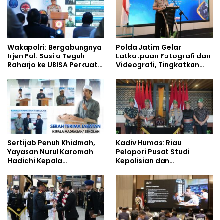
Wakapolri: Bergabungnya
Polda Jatim Gelar
Irjen Pol. Susilo Teguh
Latkatpuan Fotografi dan
Raharjo ke UBISA Perkuat
Videografi, Tingkatkan
Jejaring Nasional Pusat
Kompetensi Personel di
Studi Kepolisian
Era Digital
Sertijab Penuh Khidmah,
Kadiv Humas: Riau
Yayasan Nurul Karomah
Pelopori Pusat Studi
Hadiahi Kepala
Kepolisian dan
Demisioner Voucher
Lingkungan, Green
Umrah
Policing Masuki Babak
Baru