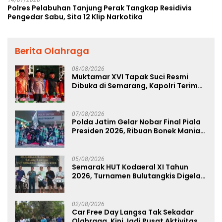
14/07/2026
Polres Pelabuhan Tanjung Perak Tangkap Residivis
Pengedar Sabu, Sita 12 Klip Narkotika
Berita Olahraga
08/08/2026
Muktamar XVI Tapak Suci Resmi
Dibuka di Semarang, Kapolri Terima
Anugerah Anggota Kehormatan
07/08/2026
Polda Jatim Gelar Nobar Final Piala
Presiden 2026, Ribuan Bonek Mania
Dukung Persebaya dari Lapangan
Mapolda
05/08/2026
Semarak HUT Kodaeral XI Tahun
2026, Turnamen Bulutangkis Digelar
untuk Cetak Atlet Berprestasi dan
Perkuat Soliditas Prajurit
02/08/2026
Car Free Day Langsa Tak Sekadar
Olahraga, Kini Jadi Pusat Aktivitas