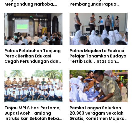
Mengandung Narkoba,
Pembangunan Papua
Gencarkan Sosialisasi di
bersama Mahasiswa
Kalangan Remaja
Doktoral Internasional
Polres Pelabuhan Tanjung
Polres Mojokerto Edukasi
Perak Berikan Edukasi
Pelajar Tanamkan Budaya
Cegah Perundungan dan
Tertib Lalu Lintas dan
Bijak Bermedia Sosial
Cegah Perundungan
kepada Pelajar MPLS
Tinjau MPLS Hari Pertama,
Pemko Langsa Salurkan
Bupati Aceh Tamiang
20.963 Seragam Sekolah
Intruksikan Sekolah Bebas
Gratis, Komitmen Majukan
Perundungan
Pendidikan