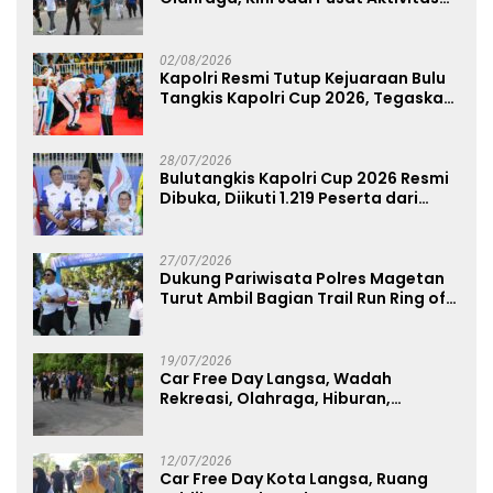
dan Pelayanan Publik
02/08/2026
Kapolri Resmi Tutup Kejuaraan Bulu
Tangkis Kapolri Cup 2026, Tegaskan
Komitmen Polri Dukung Prestasi
Atlet Nasional
28/07/2026
Bulutangkis Kapolri Cup 2026 Resmi
Dibuka, Diikuti 1.219 Peserta dari
Kategori Umum, Polri, dan Difabel
27/07/2026
Dukung Pariwisata Polres Magetan
Turut Ambil Bagian Trail Run Ring of
Lawu 2026
19/07/2026
Car Free Day Langsa, Wadah
Rekreasi, Olahraga, Hiburan,
Layanan Publik, dan Penguatan
UMKM
12/07/2026
Car Free Day Kota Langsa, Ruang