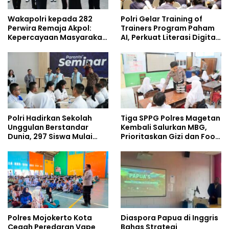
Wakapolri kepada 282
Polri Gelar Training of
Perwira Remaja Akpol:
Trainers Program Paham
Kepercayaan Masyarakat
AI, Perkuat Literasi Digital
Dibangun dari Integritas
Pelajar
Polri Hadirkan Sekolah
Tiga SPPG Polres Magetan
Unggulan Berstandar
Kembali Salurkan MBG,
Dunia, 297 Siswa Mulai
Prioritaskan Gizi dan Food
Tempati Kampus
Safety
Polres Mojokerto Kota
Diaspora Papua di Inggris
Cegah Peredaran Vape
Bahas Strategi