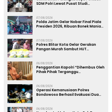
SDM Polri Lewat Pusat Studi
Kepolisian
07/08/2026
Polda Jatim Gelar Nobar Final Piala
Presiden 2026, Ribuan Bonek Mania
Dukung Persebaya dari Lapangan
Mapolda
07/08/2026
Polres Blitar Kota Gelar Gerakan
Pangan Murah Sambut HUT
Kemerdekaan RI ke-81
06/08/2026
Penggantian Kapolri “Dihembus Oleh
Pihak Pihak Terganggu
Kenyamanannya”
06/08/2026
Operasi Kemanusiaan Polres
Bondowoso Berhasil Evakuasi Dua
Jenazah di Gunung Piramid
06/08/2026