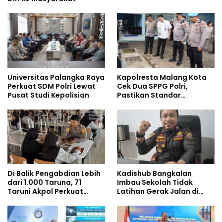
Universitas Palangka Raya
Kapolresta Malang Kota
Perkuat SDM Polri Lewat
Cek Dua SPPG Polri,
Pusat Studi Kepolisian
Pastikan Standar
Pemenuhan Gizi dan
Pengelolaan Limbah
Berjalan Optimal
Di Balik Pengabdian Lebih
Kadishub Bangkalan
dari 1.000 Taruna, 71
Imbau Sekolah Tidak
Taruni Akpol Perkuat
Latihan Gerak Jalan di
Pembentukan Karakter
Jalan Raya
Siswa Sekolah Rakyat