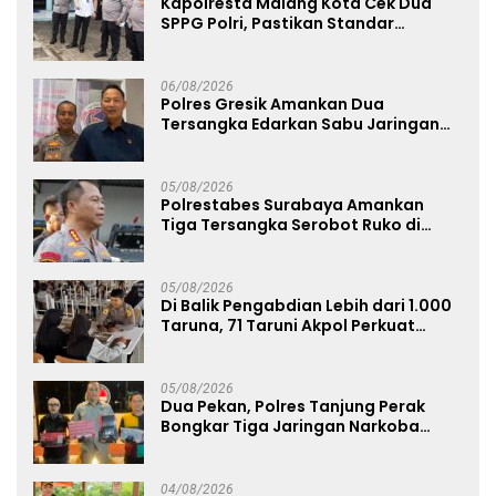
Kapolresta Malang Kota Cek Dua
SPPG Polri, Pastikan Standar
Pemenuhan Gizi dan Pengelolaan
Limbah Berjalan Optimal
06/08/2026
Polres Gresik Amankan Dua
Tersangka Edarkan Sabu Jaringan
Bangkalan
05/08/2026
Polrestabes Surabaya Amankan
Tiga Tersangka Serobot Ruko di
Ngagel
05/08/2026
Di Balik Pengabdian Lebih dari 1.000
Taruna, 71 Taruni Akpol Perkuat
Pembentukan Karakter Siswa
Sekolah Rakyat
05/08/2026
Dua Pekan, Polres Tanjung Perak
Bongkar Tiga Jaringan Narkoba
22,76 Gram Sabu dan Pil Ekstasi
04/08/2026